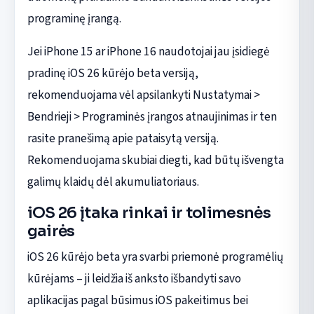
programinę įrangą.
Jei iPhone 15 ar iPhone 16 naudotojai jau įsidiegė
pradinę iOS 26 kūrėjo beta versiją,
rekomenduojama vėl apsilankyti Nustatymai >
Bendrieji > Programinės įrangos atnaujinimas ir ten
rasite pranešimą apie pataisytą versiją.
Rekomenduojama skubiai diegti, kad būtų išvengta
galimų klaidų dėl akumuliatoriaus.
iOS 26 įtaka rinkai ir tolimesnės
gairės
iOS 26 kūrėjo beta yra svarbi priemonė programėlių
kūrėjams – ji leidžia iš anksto išbandyti savo
aplikacijas pagal būsimus iOS pakeitimus bei