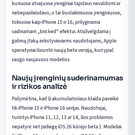
kuriuose atvejuose įrenginiai tapdavo nevaldomi ar
nebepasileisdavo, o tai šiuolaikiniuose įrenginiuose,
tokiuose kaip iPhone 15 ir 16, prilyginama
vadinamam „bricked“ efektui. Atsižvelgdama į
galimą įtaką ankstyviesiems naudotojams, Apple
operatyviai išsiuntė naują beta versiją, kuri ypač
saugo naujausius modelius.
Naujų įrenginių suderinamumas
ir rizikos analizė
Pažymėtina, kad ši akumuliatoriaus klaida paveikė
tik iPhone 15 ir iPhone 16 serijas. Naudotojai,
turintys iPhone 11, 12, 13 ar 14, šios problemos
nepatyrė net įsidiegę iOS 26 kūrėjo beta 1. Modeliai