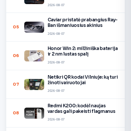
2026-08-07
Caviar pristatė prabangius Ray-
Ban išmaniuosius akinius
05
2026-08-07
Honor Win 2: milžiniška baterija
ir 2 nm lustas spalį
06
2026-08-07
Netikri QR kodai Vilniuje: ką turi
žinoti vairuotojai
07
2026-08-07
Redmi K200: kodėl naujas
vardas gali pakeisti flagmanus
08
2026-08-07