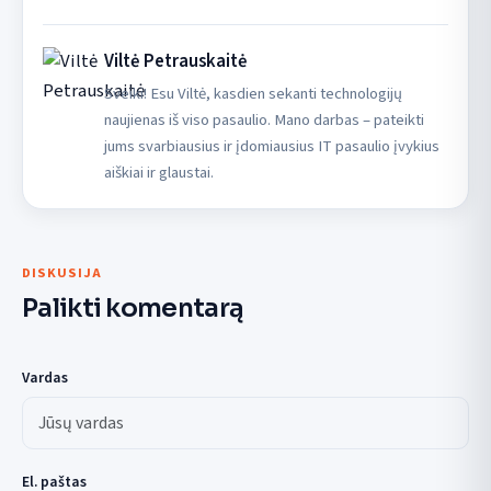
Viltė Petrauskaitė
Sveiki! Esu Viltė, kasdien sekanti technologijų
naujienas iš viso pasaulio. Mano darbas – pateikti
jums svarbiausius ir įdomiausius IT pasaulio įvykius
aiškiai ir glaustai.
DISKUSIJA
Palikti komentarą
Vardas
El. paštas