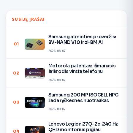
SUSIJĘ ĮRAŠAI
Samsung atminties proveržis:
BV-NAND V10 ir zHBM AI
01
2026-08-07
Motorola patentas: išmanusis
laikrodis virsta telefonu
02
2026-08-07
Samsung 200 MP ISOCELL HPC
žada ryškesnes nuotraukas
03
2026-08-07
Lenovo Legion 27Q-2c: 240 Hz
QHD monitorius pigiau
04