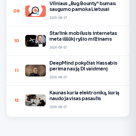
Vilniaus „Bug Bounty“ bumas:
saugumo pamoka Lietuvai
09
2026-08-07
Starlink mobilusis internetas
meta iššūkį ryšio milžinams
10
2026-08-07
DeepMind pokyčiai: Hassabis
perima naują DI vaidmenį
11
2026-08-07
Kaunas kuria elektroniką, kurią
naudoja visas pasaulis
12
2026-08-07