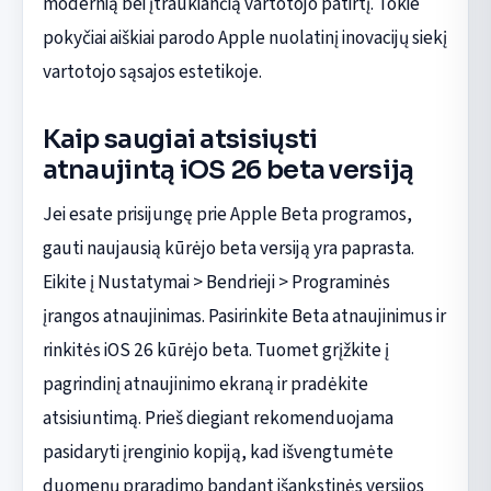
modernią bei įtraukiančią vartotojo patirtį. Tokie
pokyčiai aiškiai parodo Apple nuolatinį inovacijų siekį
vartotojo sąsajos estetikoje.
Kaip saugiai atsisiųsti
atnaujintą iOS 26 beta versiją
Jei esate prisijungę prie Apple Beta programos,
gauti naujausią kūrėjo beta versiją yra paprasta.
Eikite į Nustatymai > Bendrieji > Programinės
įrangos atnaujinimas. Pasirinkite Beta atnaujinimus ir
rinkitės iOS 26 kūrėjo beta. Tuomet grįžkite į
pagrindinį atnaujinimo ekraną ir pradėkite
atsisiuntimą. Prieš diegiant rekomenduojama
pasidaryti įrenginio kopiją, kad išvengtumėte
duomenų praradimo bandant išankstinės versijos