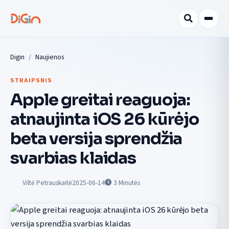
Digin
Naujienos
STRAIPSNIS
Apple greitai reaguoja:
atnaujinta iOS 26 kūrėjo
beta versija sprendžia
svarbias klaidas
Viltė Petrauskaitė
2025-06-14
3
Minutės