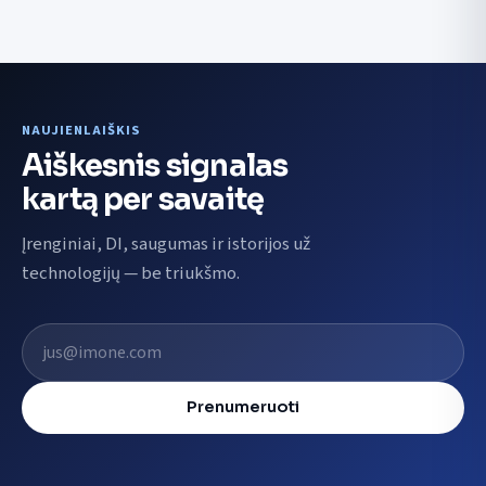
NAUJIENLAIŠKIS
Aiškesnis signalas
kartą per savaitę
Įrenginiai, DI, saugumas ir istorijos už
technologijų — be triukšmo.
El. pašto adresas
Prenumeruoti