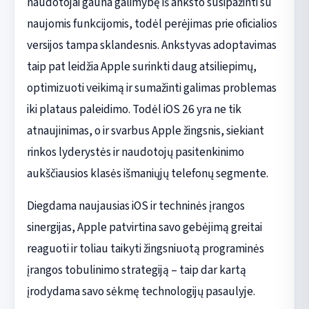
naudotojai gauna galimybę iš anksto susipažinti su
naujomis funkcijomis, todėl perėjimas prie oficialios
versijos tampa sklandesnis. Ankstyvas adoptavimas
taip pat leidžia Apple surinkti daug atsiliepimų,
optimizuoti veikimą ir sumažinti galimas problemas
iki plataus paleidimo. Todėl iOS 26 yra ne tik
atnaujinimas, o ir svarbus Apple žingsnis, siekiant
rinkos lyderystės ir naudotojų pasitenkinimo
aukščiausios klasės išmaniųjų telefonų segmente.
Diegdama naujausias iOS ir techninės įrangos
sinergijas, Apple patvirtina savo gebėjimą greitai
reaguoti ir toliau taikyti žingsniuotą programinės
įrangos tobulinimo strategiją – taip dar kartą
įrodydama savo sėkmę technologijų pasaulyje.