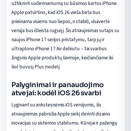
užtikrinti suderinamumą su būsimos kartos iPhone.
Apple patvirtino, kad iOS 26 vieša beta bus
prieinama visiems nuo liepos, o stabili, visavertė
versija bus išleista rugsėjį. Šis atnaujinimas sutaps su
naujos iPhone 17 serijos pristatymu, tarp jų ir
ultraplono iPhone 17 Air debiutu – tai svarbus
žingsnis Apple produktų šeimoje, keičiančiame iki
šiol buvusį Plus modelį.
Palyginimai ir panaudojimo
atvejai: kodėl iOS 26 svarbi
Lyginant su ankstesnėmis iOS versijomis, šis
atnaujinimas pabrėžia Apple siekį derinti dizaino
inovacijas su sistemos stabilumu. Kūrėjai ir pažengę