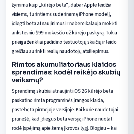
žymima kaip „kūrėjo beta“, dabar Apple leidžia
visiems, turintiems suderinamą iPhone modelį,
įdiegti beta atnaujinimus ir nebereikalauja mokėti
ankstesnio $99 mokesčio už kūrėjo paskyrą. Tokia
prieiga ženkliai padidino testuotojų skaičių ir leido
greičiau surinkti realių naudotojų atsiliepimus.
Rimtos akumuliatoriaus klaidos
sprendimas: kodėl reikėjo skubių
veiksmų?
Sprendimą skubiai atnaujinti iOS 26 kūrėjo beta
paskatino rimta programinės įrangos klaida,
pastebėta pirmojoje versijoje. Kai kurie naudotojai
pranešė, kad įdiegus beta versiją iPhone nuolat
rodė įspėjimą apie žemą įkrovos lygį. Blogiau – kai