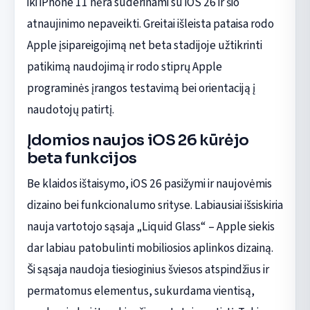
iki iPhone 11 nėra suderinami su iOS 26 ir šio
atnaujinimo nepaveikti. Greitai išleista pataisa rodo
Apple įsipareigojimą net beta stadijoje užtikrinti
patikimą naudojimą ir rodo stiprų Apple
programinės įrangos testavimą bei orientaciją į
naudotojų patirtį.
Įdomios naujos iOS 26 kūrėjo
beta funkcijos
Be klaidos ištaisymo, iOS 26 pasižymi ir naujovėmis
dizaino bei funkcionalumo srityse. Labiausiai išsiskiria
nauja vartotojo sąsaja „Liquid Glass“ – Apple siekis
dar labiau patobulinti mobiliosios aplinkos dizainą.
Ši sąsaja naudoja tiesioginius šviesos atspindžius ir
permatomus elementus, sukurdama vientisą,