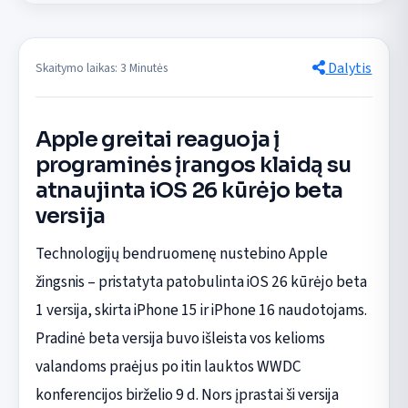
Dalytis
Skaitymo laikas: 3 Minutės
Apple greitai reaguoja į
programinės įrangos klaidą su
atnaujinta iOS 26 kūrėjo beta
versija
Technologijų bendruomenę nustebino Apple
žingsnis – pristatyta patobulinta iOS 26 kūrėjo beta
1 versija, skirta iPhone 15 ir iPhone 16 naudotojams.
Pradinė beta versija buvo išleista vos kelioms
valandoms praėjus po itin lauktos WWDC
konferencijos birželio 9 d. Nors įprastai ši versija