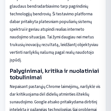
glaudaus bendradarbiavimo tarp pagrindinių
technologijų bendrovių. Ši testavimo platforma
dabar pritaikyta platesniam populiarių sistemų
spektrui ir geriau atspindi realias interneto
naudojimo situacijas. Tai žymi daugiau nei metus
trukusių inovacijų rezultatą, leidžiantį objektyviau
vertinti naršyklių našumą pagal realų naudotojo
įspūdį.
Palyginimai, kritika ir nuolatiniai
tobulinimai
Nepaisant pastarųjų Chrome laimėjimų, naršyklė vis
dar kritikuojama dėl didelių atminties išteklių
sunaudojimo. Google atsako pritaikydama dirbtinį
intelektą ir pažangias technologijas šiai problemai