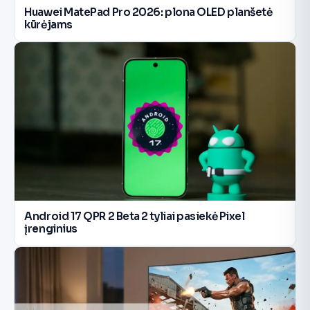
Huawei MatePad Pro 2026: plona OLED planšetė
kūrėjams
Android 17 QPR 2 Beta 2 tyliai pasiekė Pixel
įrenginius