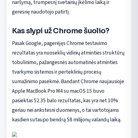
naršymą, trumpesnį svetainių įkėlimo laiką ir
geresnę naudotojo patirtį.
Kas slypi už Chrome šuolio?
Pasak Google, pagerėjęs Chrome testavimo
rezultatas yra nuoseklių vidinių atminties struktūrų
tobulinimo, pažangesnės automatinės atminties
tvarkymo sistemos ir perteklinių procesų
sumažinimo pasekmė. Bandant Chrome naujausioje
Apple MacBook Pro M4 su macOS 15 buvo
pasiektas 52.35 balo rezultatas, kas yra net 10%
geriau nei ankstesni duomenys, o tai vartotojams
kasdien sutaupo bendrą 58 milijonų valandų laiką.