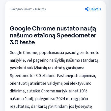
Dalytis
Skaitymo laikas: 2 Minutės
Google Chrome nustato naują
našumo etaloną Speedometer
3.0 teste
Google Chrome, populiariausia pasaulyje interneto
naršyklė, vėl pagerino naršyklių našumo standartą,
pasiekusi aukščiausią rezultatą garsiajame
Speedometer 3.0 etalone. Pastarieji atnaujinimai,
orientuoti į atminties valdymą bei efektyvumo
didinimą, suteikė Chrome naršyklei net 10%
našumo šuolį, palyginti su 2024 m. rugpjūčio
rezultatais, dar kartą įtvirtindami jos lyderystę