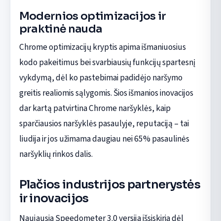
Modernios optimizacijos ir
praktinė nauda
Chrome optimizacijų kryptis apima išmaniuosius
kodo pakeitimus bei svarbiausių funkcijų spartesnį
vykdymą, dėl ko pastebimai padidėjo naršymo
greitis realiomis sąlygomis. Šios išmanios inovacijos
dar kartą patvirtina Chrome naršyklės, kaip
sparčiausios naršyklės pasaulyje, reputaciją – tai
liudija ir jos užimama daugiau nei 65% pasaulinės
naršyklių rinkos dalis.
Plačios industrijos partnerystės
ir inovacijos
Naujausia Speedometer 3.0 versija išsiskiria dėl