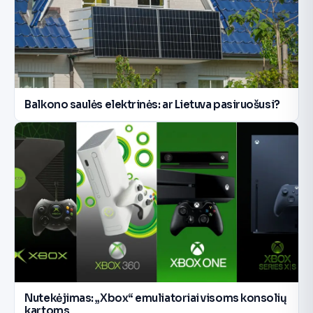
Balkono saulės elektrinės: ar Lietuva pasiruošusi?
Nutekėjimas: „Xbox“ emuliatoriai visoms konsolių
kartoms