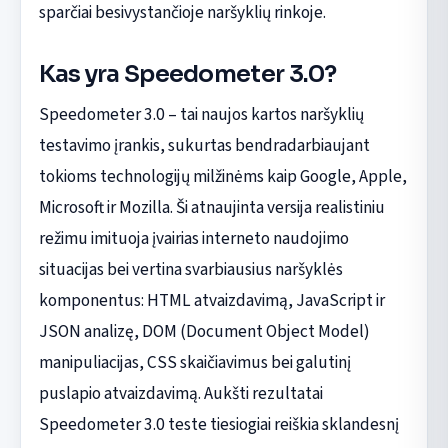
sparčiai besivystančioje naršyklių rinkoje.
Kas yra Speedometer 3.0?
Speedometer 3.0 – tai naujos kartos naršyklių
testavimo įrankis, sukurtas bendradarbiaujant
tokioms technologijų milžinėms kaip Google, Apple,
Microsoft ir Mozilla. Ši atnaujinta versija realistiniu
režimu imituoja įvairias interneto naudojimo
situacijas bei vertina svarbiausius naršyklės
komponentus: HTML atvaizdavimą, JavaScript ir
JSON analizę, DOM (Document Object Model)
manipuliacijas, CSS skaičiavimus bei galutinį
puslapio atvaizdavimą. Aukšti rezultatai
Speedometer 3.0 teste tiesiogiai reiškia sklandesnį