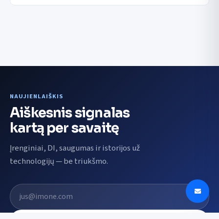
NAUJIENLAIŠKIS
Aiškesnis signalas
kartą per savaitę
Įrenginiai, DI, saugumas ir istorijos už
technologijų — be triukšmo.
El. pašto adresas