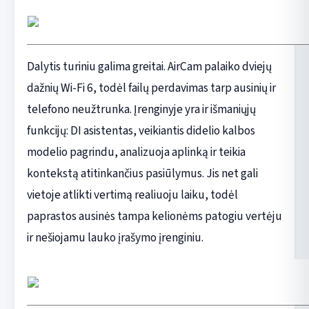
Dalytis turiniu galima greitai. AirCam palaiko dviejų
dažnių Wi-Fi 6, todėl failų perdavimas tarp ausinių ir
telefono neužtrunka. Įrenginyje yra ir išmaniųjų
funkcijų: DI asistentas, veikiantis didelio kalbos
modelio pagrindu, analizuoja aplinką ir teikia
kontekstą atitinkančius pasiūlymus. Jis net gali
vietoje atlikti vertimą realiuoju laiku, todėl
paprastos ausinės tampa kelionėms patogiu vertėju
ir nešiojamu lauko įrašymo įrenginiu.