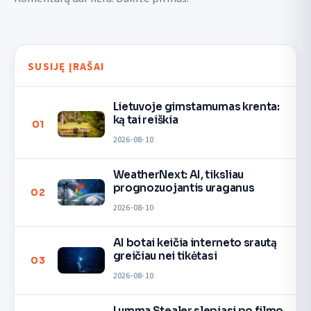
SUSIJĘ ĮRAŠAI
Lietuvoje gimstamumas krenta:
ką tai reiškia
01
2026-08-10
WeatherNext: AI, tiksliau
prognozuojantis uraganus
02
2026-08-10
AI botai keičia interneto srautą
greičiau nei tikėtasi
03
2026-08-10
Lumma Stealer slepiasi po filmo