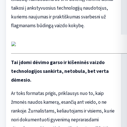
taikosi į ankstyvuosius technologijų naudotojus,
kuriems naujumas ir praktiškumas svarbesni už
flagmanams būdingą vaizdo kokybę.
Tai įdomi dėvimo garso ir kišeninės vaizdo
technologijos sankirta, netobula, bet verta
dėmesio.
Ar toks formatas prigis, priklausys nuo to, kaip
žmonės naudos kamerą, esančią ant veido, o ne
rankoje. Žurnalistams, keliautojams ir visiems, kurie
nori dokumentuoti gyvenimą neprarasdami