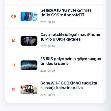
Galaxy A18 4G nutekėjimas:
Helio G99 ir Android 17
09
2026-08-10
Caviar atskleidė galimas iPhone
18 Pro ir Ultra detales
10
2026-08-10
ES IRIS palydovinis ryšys: saugus
tinklas krizėms
11
2026-08-09
Sony WH-1000XM4C sugrįžta
su nauja kaina ir spalva
12
2026-08-09