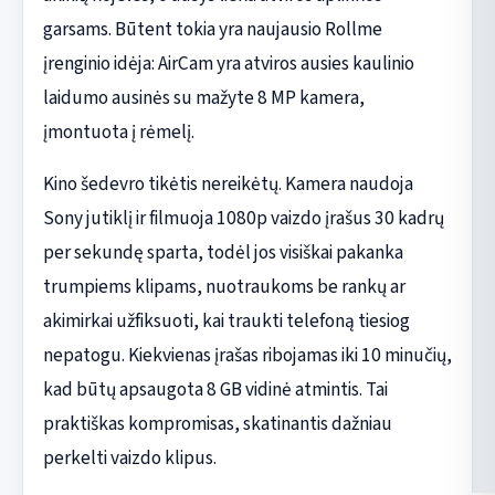
garsams. Būtent tokia yra naujausio Rollme
įrenginio idėja: AirCam yra atviros ausies kaulinio
laidumo ausinės su mažyte 8 MP kamera,
įmontuota į rėmelį.
Kino šedevro tikėtis nereikėtų. Kamera naudoja
Sony jutiklį ir filmuoja 1080p vaizdo įrašus 30 kadrų
per sekundę sparta, todėl jos visiškai pakanka
trumpiems klipams, nuotraukoms be rankų ar
akimirkai užfiksuoti, kai traukti telefoną tiesiog
nepatogu. Kiekvienas įrašas ribojamas iki 10 minučių,
kad būtų apsaugota 8 GB vidinė atmintis. Tai
praktiškas kompromisas, skatinantis dažniau
perkelti vaizdo klipus.