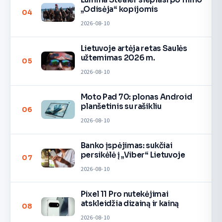
„Odisėja“ kopijomis
04
2026-08-10
Lietuvoje artėja retas Saulės
užtemimas 2026 m.
05
2026-08-10
Moto Pad 70: plonas Android
planšetinis su rašikliu
06
2026-08-10
Banko įspėjimas: sukčiai
persikėlė į „Viber“ Lietuvoje
07
2026-08-10
Pixel 11 Pro nutekėjimai
atskleidžia dizainą ir kainą
08
2026-08-10