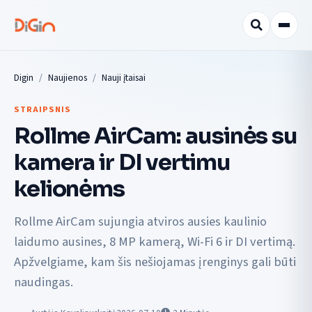
Digin
Naujienos
Nauji įtaisai
STRAIPSNIS
Rollme AirCam: ausinės su
kamera ir DI vertimu
kelionėms
Rollme AirCam sujungia atviros ausies kaulinio
laidumo ausines, 8 MP kamerą, Wi-Fi 6 ir DI vertimą.
Apžvelgiame, kam šis nešiojamas įrenginys gali būti
naudingas.