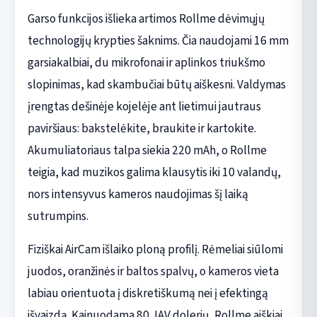
Garso funkcijos išlieka artimos Rollme dėvimųjų
technologijų krypties šaknims. Čia naudojami 16 mm
garsiakalbiai, du mikrofonai ir aplinkos triukšmo
slopinimas, kad skambučiai būtų aiškesni. Valdymas
įrengtas dešinėje kojelėje ant lietimui jautraus
paviršiaus: bakstelėkite, braukite ir kartokite.
Akumuliatoriaus talpa siekia 220 mAh, o Rollme
teigia, kad muzikos galima klausytis iki 10 valandų,
nors intensyvus kameros naudojimas šį laiką
sutrumpins.
Fiziškai AirCam išlaiko ploną profilį. Rėmeliai siūlomi
juodos, oranžinės ir baltos spalvų, o kameros vieta
labiau orientuota į diskretiškumą nei į efektingą
išvaizdą. Kainuodama 80 JAV dolerių, Rollme aiškiai