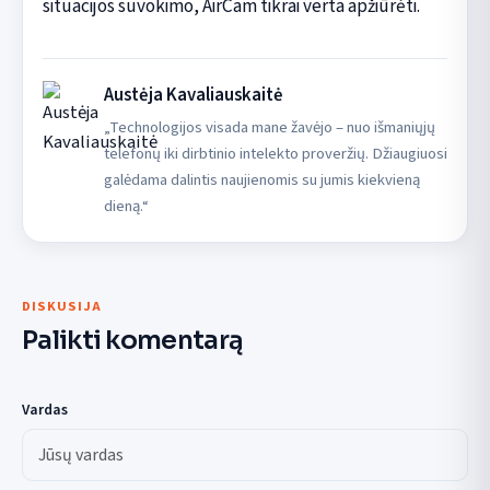
situacijos suvokimo, AirCam tikrai verta apžiūrėti.
Austėja Kavaliauskaitė
„Technologijos visada mane žavėjo – nuo išmaniųjų
telefonų iki dirbtinio intelekto proveržių. Džiaugiuosi
galėdama dalintis naujienomis su jumis kiekvieną
dieną.“
DISKUSIJA
Palikti komentarą
Vardas