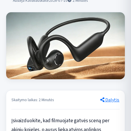
Austėja Kavaliauskaitė
2026-07-10
2
Minutės
Dalytis
Skaitymo laikas: 2 Minutės
Įsivaizduokite, kad filmuojate gatvės sceną per
akinių kojeles, o ausys lieka atviros aplinkos