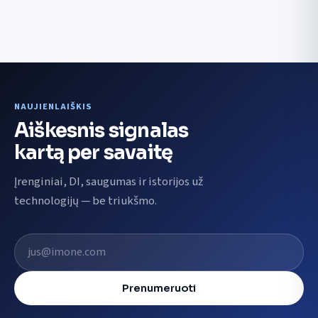
NAUJIENLAIŠKIS
Aiškesnis signalas
kartą per savaitę
Įrenginiai, DI, saugumas ir istorijos už
technologijų — be triukšmo.
El. pašto adresas
Prenumeruoti