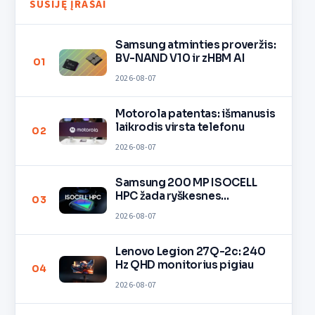
SUSIJĘ ĮRAŠAI
Samsung atminties proveržis:
BV-NAND V10 ir zHBM AI
01
2026-08-07
Motorola patentas: išmanusis
laikrodis virsta telefonu
02
2026-08-07
Samsung 200 MP ISOCELL
HPC žada ryškesnes
03
nuotraukas
2026-08-07
Lenovo Legion 27Q-2c: 240
Hz QHD monitorius pigiau
04
2026-08-07