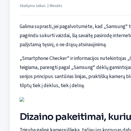
Skaitymo laikas: 2 Minutės
Galima suprasti, jei pagalvotumėte, kad „Samsung“ ti
pagrindu sukurti vaizdai, šią savaitę pasirodę interne
pažįstamą tęsinį, o ne drąsų atsinaujinimą.
„Smartphone Checker“ ir informacijos nutekintojas „
teigiama, parengti pagal „Samsung“ dėklų gamintojams 
serijos principus: santūrias linijas, praktišką kamerų bl
tilptų tiek į dėklus, tiek į delną.
Dizaino pakeitimai, kuriu
Triguba galinė kamera išlieka, tačiau jos korpusas dab