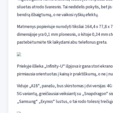
siluetas atrodo švaresnis. Tai nedidelis pokytis, bet 
bendrą išbaigtumą, o ne vaikosi ryškių efektų.
Matmenys popieriuje nurodyti tiksliai: 164,4 x 77,8 x 
dimensijoje yra 0,1 mm plonesnis, o kitoje 0,34 mm sto
pastebėtumėte tik laikydami abu telefonus greta.
Priekyje išlieka „Infinity-U“ išpjova ir gana stori ekran
pirmiausia orientuotas į kainą ir praktiškumą, o ne į nu
Viduje „A18“, panašu, bus skirstomas į dvi versijas: 4G
5G variantą, greičiausiai veiksiantį su „Snapdragon“ s
„Samsung“ „Exynos“ lustus, o tai rodo tolesnį trečiųj