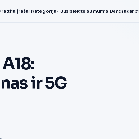
Pradžia
Įrašai
Kategorija
Susisiekite su mumis
Bendradarbi
 A18:
nas ir 5G