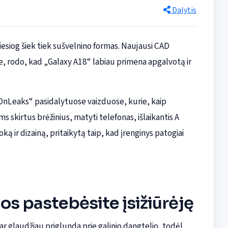
Dalytis
esiog šiek tiek sušvelnino formas. Naujausi CAD
te, rodo, kad „Galaxy A18“ labiau primena apgalvotą ir
OnLeaks“ pasidalytuose vaizduose, kurie, kaip
skirtus brėžinius, matyti telefonas, išlaikantis A
oką ir dizainą, pritaikytą taip, kad įrenginys patogiai
os pastebėsite įsižiūrėję
ar glaudžiau priglunda prie galinio dangtelio, todėl