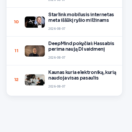
Starlink mobilusis internetas
meta iššūkį ryšio milžinams
10
2026-08-07
DeepMind pokyčiai: Hassabis
perima naują DI vaidmenį
11
2026-08-07
Kaunas kuria elektroniką, kurią
naudoja visas pasaulis
12
2026-08-07