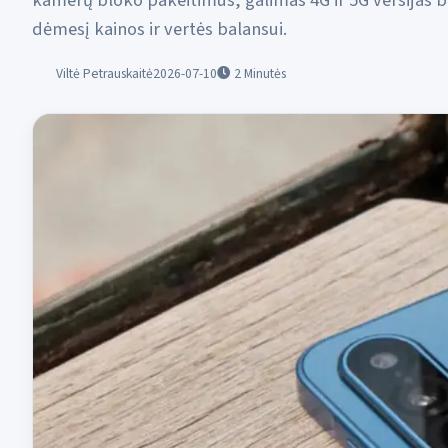
kamerų bloko pakeitimus, galimas 4G ir 5G versijas b
dėmesį kainos ir vertės balansui.
Viltė Petrauskaitė
2026-07-10
2
Minutės