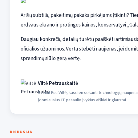
Ar šių subtilių pakeitimų pakaks pirkėjams įtikinti? T
erdvaus ekrano ir protingos kainos, konservatyvi „Galaxy
Daugiau konkrečių detalių turėtų paaiškėti artimiausiom
oficialios užuominos. Verta stebėti naujienas, jei domit
sprendimų siūlo gerą vertę.
Viltė Petrauskaitė
Sveiki! Esu Viltė, kasdien sekanti technologijų naujiena
įdomiausius IT pasaulio įvykius aiškiai ir glaustai.
DISKUSIJA