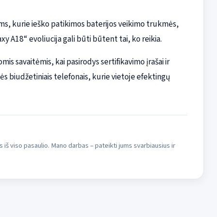
iems, kurie ieško patikimos baterijos veikimo trukmės,
 A18“ evoliucija gali būti būtent tai, ko reikia.
is savaitėmis, kai pasirodys sertifikavimo įrašai ir
ės biudžetiniais telefonais, kurie vietoje efektingų
s iš viso pasaulio. Mano darbas – pateikti jums svarbiausius ir