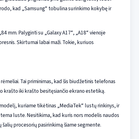
jis rodo, kad „Samsung“ tobulina surinkimo kokybę ir
7,84 mm. Palyginti su „Galaxy A17“, „A18“ vienoje
resnis. Skirtumai labai maži. Tokie, kuriuos
o rėmeliai. Tai priminimas, kad šis biudžetinis telefonas
o krašto iki krašto besitęsiančio ekrano estetiką.
 modelį, kuriame tikėtinas „MediaTek“ lustų rinkinys, ir
istema luste. Nesitikima, kad kuris nors modelis naudos
ų šalių procesorių pasirinkimą šiame segmente.