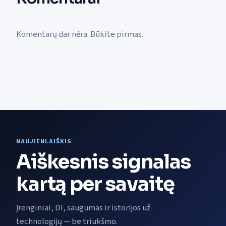
Komentarų dar nėra. Būkite pirmas.
NAUJIENLAIŠKIS
Aiškesnis signalas
kartą per savaitę
Įrenginiai, DI, saugumas ir istorijos už
technologijų — be triukšmo.