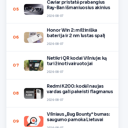
Caviar pristatė prabangius
Ray-Ban išmaniuosius akinius
05
2026-08-07
Honor Win 2: milžiniška
baterija ir 2 nm lustas spalį
06
2026-08-07
Netikri QR kodai Vilniuje: ką
turi žinoti vairuotojai
07
2026-08-07
Redmi K200: kodėl naujas
vardas gali pakeisti flagmanus
08
2026-08-07
Vilniaus „Bug Bounty“ bumas:
saugumo pamoka Lietuvai
09
2026-08-07