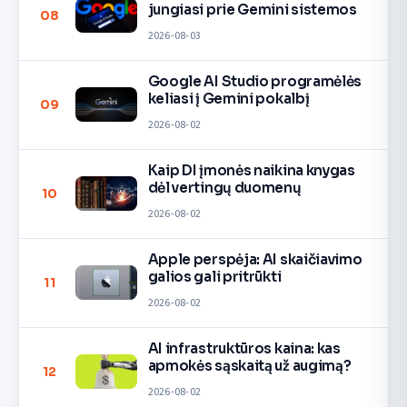
jungiasi prie Gemini sistemos
08
2026-08-03
Google AI Studio programėlės
keliasi į Gemini pokalbį
09
2026-08-02
Kaip DI įmonės naikina knygas
dėl vertingų duomenų
10
2026-08-02
Apple perspėja: AI skaičiavimo
galios gali pritrūkti
11
2026-08-02
AI infrastruktūros kaina: kas
apmokės sąskaitą už augimą?
12
2026-08-02