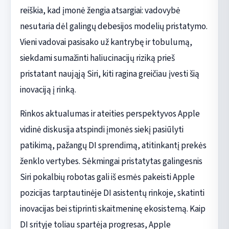
reiškia, kad įmonė žengia atsargiai: vadovybė
nesutaria dėl galingų debesijos modelių pristatymo.
Vieni vadovai pasisako už kantrybę ir tobulumą,
siekdami sumažinti haliucinacijų riziką prieš
pristatant naująją Siri, kiti ragina greičiau įvesti šią
inovaciją į rinką.
Rinkos aktualumas ir ateities perspektyvos Apple
vidinė diskusija atspindi įmonės siekį pasiūlyti
patikimą, pažangų DI sprendimą, atitinkantį prekės
ženklo vertybes. Sėkmingai pristatytas galingesnis
Siri pokalbių robotas gali iš esmės pakeisti Apple
pozicijas tarptautinėje DI asistentų rinkoje, skatinti
inovacijas bei stiprinti skaitmeninę ekosistemą. Kaip
DI srityje toliau spartėja progresas, Apple