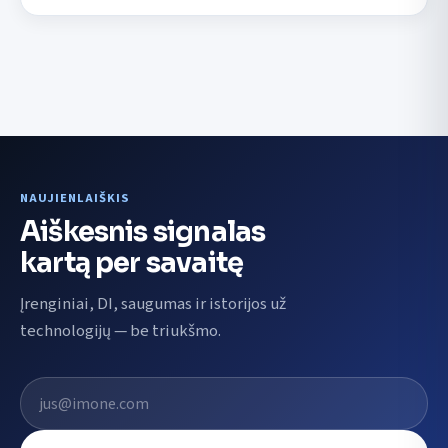
NAUJIENLAIŠKIS
Aiškesnis signalas
kartą per savaitę
Įrenginiai, DI, saugumas ir istorijos už
technologijų — be triukšmo.
El. pašto adresas