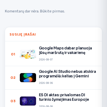
Komentarų dar nėra. Būkite pirmas.
SUSIJĘ ĮRAŠAI
Google Maps dabar planuoja
jūsų maršrutą ir vakarienę
01
2026-08-07
Google AI Studio nebus atskira
programėlė: kelias į Gemini
02
2026-08-06
ES DI aktas: privalomas DI
turinio žymėjimas Europoje
03
2026-08-06