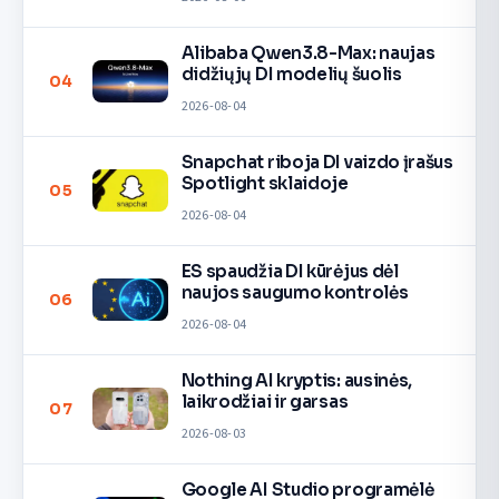
Alibaba Qwen3.8-Max: naujas
didžiųjų DI modelių šuolis
04
2026-08-04
Snapchat riboja DI vaizdo įrašus
Spotlight sklaidoje
05
2026-08-04
ES spaudžia DI kūrėjus dėl
naujos saugumo kontrolės
06
2026-08-04
Nothing AI kryptis: ausinės,
laikrodžiai ir garsas
07
2026-08-03
Google AI Studio programėlė