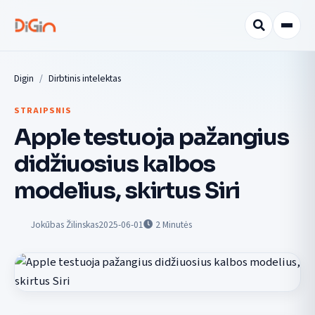
Digin
Dirbtinis intelektas
STRAIPSNIS
Apple testuoja pažangius
didžiuosius kalbos
modelius, skirtus Siri
Jokūbas Žilinskas
2025-06-01
2
Minutės