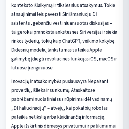
konteksto išlaikymą ir tikslesnius atsakymus. Tokie
atnaujinimai leis paversti Siri išmaniuoju DI
asistentu, gebančiu vesti niuansuotas diskusijas –
tai gerokai pranoksta ankstesnes Siri versijas ir siekia
rinkos lyderių, tokių kaip ChatGPT, veikimo kokybę.
Didesnių modelių lankstumas suteikia Apple
galimybę įdiegti revoliucines funkcijas iOS, macOS ir
kituose įrenginiuose.
Inovacijų ir atsakomybės pusiausvyra Nepaisant
proveržių, išlieka ir sunkumų. Ataskaitose
pabrėžiami nuolatiniai susirūpinimai dėl vadinamų
„DI haliucinacijų“ – atvejų, kai pokalbių robotas
pateikia netikslią arba klaidinančią informaciją.
Apple išskirtinis dėmesys privatumui ir patikimumui