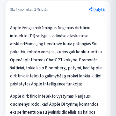
Dalytis
Skaitymo laikas: 2 Minutės
Apple žengia reikšmingus žingsnius dirbtinio
intelekto (DI) srityje – vidinėse ataskaitose
atskleidžiama, jog bendrovė kuria pažangias Siri
pokalbių roboto versijas, kurios gali konkuruoti su
OpenAI platformos ChatGPT kokybe. Pramonės
šaltiniai, tokie kaip Bloomberg, pažymi, kad Apple
dirbtinio intelekto galimybės gerokai lenkia iki šiol
pristatytas Apple Intelligence funkcijas.
Apple dirbtinio intelekto vystymas Naujausi
duomenys rodo, kad Apple DI tyrimų komandos
eksperimentuoja su įvairiais dideliaisiais kalbos