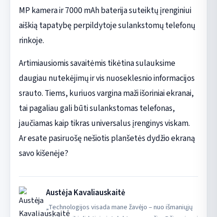
MP kamera ir 7000 mAh baterija suteiktų įrenginiui
aiškią tapatybę perpildytoje sulankstomų telefonų
rinkoje.
Artimiausiomis savaitėmis tikėtina sulauksime
daugiau nutekėjimų ir vis nuoseklesnio informacijos
srauto. Tiems, kuriuos vargina maži išoriniai ekranai,
tai pagaliau gali būti sulankstomas telefonas,
jaučiamas kaip tikras universalus įrenginys viskam.
Ar esate pasiruošę nešiotis planšetės dydžio ekraną
savo kišenėje?
Austėja Kavaliauskaitė
„Technologijos visada mane žavėjo – nuo išmaniųjų