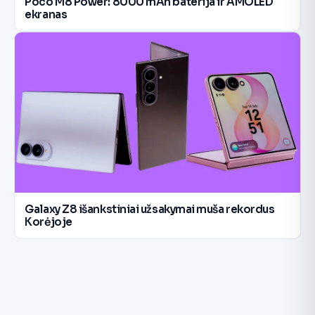
Poco M8 Power: 8000 mAh baterija ir AMOLED
ekranas
Galaxy Z8 išankstiniai užsakymai muša rekordus
Korėjoje