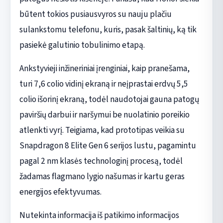
būtent tokios pusiausvyros su nauju plačiu
sulankstomu telefonu, kuris, pasak šaltinių, ką tik
pasiekė galutinio tobulinimo etapą.
Ankstyvieji inžineriniai įrenginiai, kaip pranešama,
turi 7,6 colio vidinį ekraną ir neįprastai erdvų 5,5
colio išorinį ekraną, todėl naudotojai gauna patogų
paviršių darbui ir naršymui be nuolatinio poreikio
atlenkti vyrį. Teigiama, kad prototipas veikia su
Snapdragon 8 Elite Gen 6 serijos lustu, pagamintu
pagal 2 nm klasės technologinį procesą, todėl
žadamas flagmano lygio našumas ir kartu geras
energijos efektyvumas.
Nutekinta informacija iš patikimo informacijos