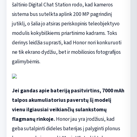
šaltinio Digital Chat Station rodo, kad kameros
sistema bus sutelkta aplink 200 MP pagrindinį
jutiklį, o šalia jo atsiras periskopinis teleobjektyvo
modulis kokybiškiems priartinimo kadrams. Toks
derinys leidžia suprasti, kad Honor nori konkuruoti
ne tik ekrano dydžiu, bet ir mobiliosios fotografijos
galimybėmis.
Jei gandas apie bateriją pasitvirtins, 7000 mAh
talpos akumuliatorius paverstų šį modelį
vienu ilgiausiai veikiančių sulankstomų
flagmanų rinkoje.
Honor jau yra įrodžiusi, kad
geba sutalpinti dideles baterijas į palyginti plonus