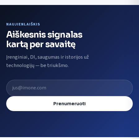
NAUJIENLAIŠKIS
Aiškesnis signalas
kartą per savaitę
Įrenginiai, DI, saugumas ir istorijos už
technologijų — be triukšmo.
El. pašto adresas
Prenumeruoti