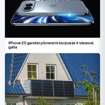
iPhone 20 gandai: plonesnis korpusas ir vėsesnė
galia