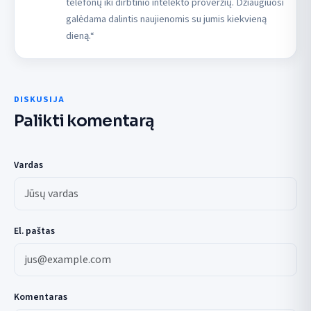
telefonų iki dirbtinio intelekto proveržių. Džiaugiuosi
galėdama dalintis naujienomis su jumis kiekvieną
dieną.“
DISKUSIJA
Palikti komentarą
Vardas
El. paštas
Komentaras