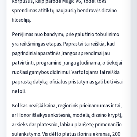
korpusus, kaip parodė Magic V6, todėl toks
sprendimas atitiktų naujausią bendrovės dizaino
filosofiją.
Perėjimas nuo bandymų prie galutinio tobulinimo
yra reikšmingas etapas. Paprastai tai reiškia, kad
pagrindiniai aparatinės įrangos sprendimai jau
patvirtinti, programinė įranga gludinama, o tiekėjai
ruošiasi gamybos didinimui. Vartotojams tai reiškia
paprastą dalyką: oficialus pristatymas gali būti visai
netoli.
Kol kas neaiški kaina, regioninis prieinamumas ir tai,
ar Honor išlaikys ankstesnių modelių dizaino kryptį,
ar sieks dar platesnio, labiau planšetę primenančio
sulankstymo. Vis dėlto platus išorinis ekranas, 200