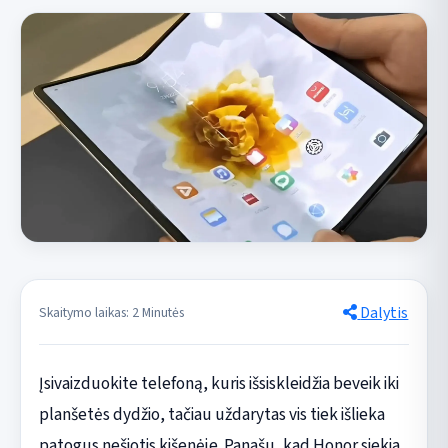
Dalytis
Skaitymo laikas: 2 Minutės
Įsivaizduokite telefoną, kuris išsiskleidžia beveik iki
planšetės dydžio, tačiau uždarytas vis tiek išlieka
patogus nešiotis kišenėje. Panašu, kad Honor siekia