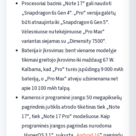
Procesoriai: bazinis „Note 17“ gali naudoti
„Snapdragon 6s Gen 4“. „Pro“ versija galėtų
būti atnaujinta iki „Snapdragon 6 Gen 5“.
Vėlesniuose nutekėjimuose „Pro Max“
variantas siejamas su „Dimensity 7500“.
Baterija ir įkrovimas: bent viename modelyje
tikimasi greitojo įkrovimo iki maždaug 67 W.
Kalbama, kad „Pro“ turės įspūdingą 9 000 mAh
bateriją, o „Pro Max“ atveju užsimenama net
apie 10 100 mAh talpą.
Kameros ir programinė įranga: 50 megapikselių
pagrindinis jutiklis atrodo tikėtinas tiek „Note
17“, tiek „Note 17 Pro“ modeliuose. Kaip
programinės įrangos pagrindas nurodoma
„HyperOS 3.1“, sukurta „
Android 16
“ pagrindu.