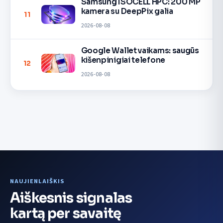
Samsung ISOCELL HPC: 200 MP
kamera su DeepPix galia
11
2026-08-08
Google Wallet vaikams: saugūs
kišenpinigiai telefone
12
2026-08-08
NAUJIENLAIŠKIS
Aiškesnis signalas
kartą per savaitę