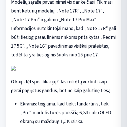
Modelių sąraše pavadinimai vis dar keičiasi. Tikimasi
bent keturių modelių: „Note 17R“, „Note 17“,
„Note 17 Pro“ ir galimo „Note 17 Pro Max“.
Informacijos nutekintojai mano, kad „Note 17R“ gali
būti tiesiog pasaulinėms rinkoms pritaikytas „Redmi
17 5G“. „Note 16“ pavadinimas visiškai praleistas,
todėl tai yra tiesioginis šuolis nuo 15 prie 17.
O kaip dėl specifikacijų? Jas reikėtų vertinti kaip
gerai pagrįstus gandus, bet ne kaip galutinę tiesą.
Ekranas: teigiama, kad tiek standartinis, tiek
„Pro“ modelis turės plokščią 6,83 colio OLED
ekraną su maždaug 1,5K raiška.