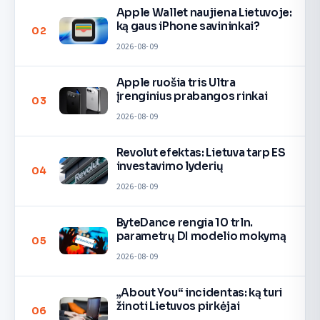
Apple Wallet naujiena Lietuvoje:
ką gaus iPhone savininkai?
02
2026-08-09
Apple ruošia tris Ultra
įrenginius prabangos rinkai
03
2026-08-09
Revolut efektas: Lietuva tarp ES
investavimo lyderių
04
2026-08-09
ByteDance rengia 10 trln.
parametrų DI modelio mokymą
05
2026-08-09
„About You“ incidentas: ką turi
žinoti Lietuvos pirkėjai
06