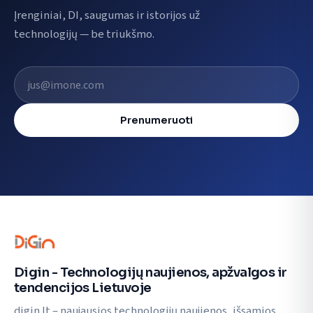
Įrenginiai, DI, saugumas ir istorijos už
technologijų — be triukšmo.
El. pašto adresas
Prenumeruoti
Digin - Technologijų naujienos, apžvalgos ir
tendencijos Lietuvoje
digin.lt – naujausios technologijų naujienos, išsamios