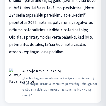
dizaino ir patvirtino tai, ką gandų svetainės jau buvo
nubrėžusios. Jei šie nutekėjimai pasitvirtins, „Note
17“ serija taps aiškiu pareiškimu apie „Redmi“
prioritetus 2026 metams: patvarumą, apgalvotus
našumo patobulinimus ir didelę baterijos talpą.
Oficialaus pristatymo dar verta palaukti, kad būtų
patvirtintos detalės, tačiau šiuo metu vaizdas
atrodo kryptingas, o ne padrikas.
Austėja Kavaliauskaitė
„Technologijos visada mane žavėjo – nuo išmaniųjų
telefonų iki dirbtinio intelekto proveržių. Džiaugiuosi
galėdama dalintis naujienomis su jumis kiekvieną
dieną.“