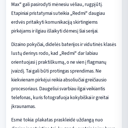
Max“ gali pasirodyti mėnesiu vėliau, rugpjūtį.
Etapiniai pristatymai suteikia „Redmi“ daugiau
erdvės pritaikyti komunikaciją skirtingiems
pirkėjams ir ilgiau išlaikyti dėmesį šiai serijai.
Dizaino pokyčiai, didelės baterijos ir vidutinės klasės
lustų derinys rodo, kad „Redmi“ dar labiau
orientuojasi į praktiškumą, o ne vien į flagmanų
įvaizdį. Tai gali būti protingas sprendimas. Ne
kiekvienam pirkėjui reikia absoliučiai greičiausio
procesoriaus. Daugeliui svarbiau ilgai veikiantis
telefonas, kuris fotografuoja kokybiškai ir greitai
įkraunamas.
Esmė tokia: plakatas praskleidė uždangą nuo