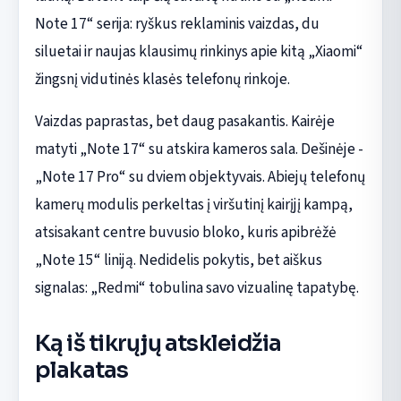
Note 17“ serija: ryškus reklaminis vaizdas, du
siluetai ir naujas klausimų rinkinys apie kitą „Xiaomi“
žingsnį vidutinės klasės telefonų rinkoje.
Vaizdas paprastas, bet daug pasakantis. Kairėje
matyti „Note 17“ su atskira kameros sala. Dešinėje -
„Note 17 Pro“ su dviem objektyvais. Abiejų telefonų
kamerų modulis perkeltas į viršutinį kairįjį kampą,
atsisakant centre buvusio bloko, kuris apibrėžė
„Note 15“ liniją. Nedidelis pokytis, bet aiškus
signalas: „Redmi“ tobulina savo vizualinę tapatybę.
Ką iš tikrųjų atskleidžia
plakatas