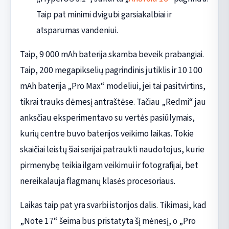
Taip pat minimi dvigubi garsiakalbiai ir
atsparumas vandeniui.
Taip, 9 000 mAh baterija skamba beveik prabangiai.
Taip, 200 megapikselių pagrindinis jutiklis ir 10 100
mAh baterija „Pro Max“ modeliui, jei tai pasitvirtins,
tikrai trauks dėmesį antraštėse. Tačiau „Redmi“ jau
anksčiau eksperimentavo su vertės pasiūlymais,
kurių centre buvo baterijos veikimo laikas. Tokie
skaičiai leistų šiai serijai patraukti naudotojus, kurie
pirmenybę teikia ilgam veikimui ir fotografijai, bet
nereikalauja flagmanų klasės procesoriaus.
Laikas taip pat yra svarbi istorijos dalis. Tikimasi, kad
„Note 17“ šeima bus pristatyta šį mėnesį, o „Pro