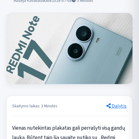
Austėja Kavaliauskaitė
2026-07-08
3
Minutės
Dalytis
Skaitymo laikas: 3 Minutės
Vienas nutekintas plakatas gali perrašyti visą gandų
lauką. Būtent taip šią savaitę nutiko su „Redmi