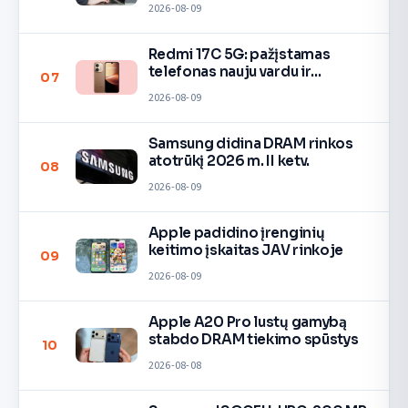
2026-08-09
Redmi 17C 5G: pažįstamas
telefonas nauju vardu ir
07
spalvomis
2026-08-09
Samsung didina DRAM rinkos
atotrūkį 2026 m. II ketv.
08
2026-08-09
Apple padidino įrenginių
keitimo įskaitas JAV rinkoje
09
2026-08-09
Apple A20 Pro lustų gamybą
stabdo DRAM tiekimo spūstys
10
2026-08-08