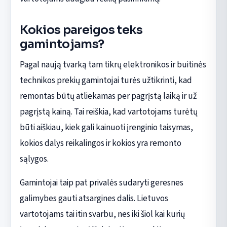
Kokios pareigos teks
gamintojams?
Pagal naują tvarką tam tikrų elektronikos ir buitinės
technikos prekių gamintojai turės užtikrinti, kad
remontas būtų atliekamas per pagrįstą laiką ir už
pagrįstą kainą. Tai reiškia, kad vartotojams turėtų
būti aiškiau, kiek gali kainuoti įrenginio taisymas,
kokios dalys reikalingos ir kokios yra remonto
sąlygos.
Gamintojai taip pat privalės sudaryti geresnes
galimybes gauti atsargines dalis. Lietuvos
vartotojams tai itin svarbu, nes iki šiol kai kurių