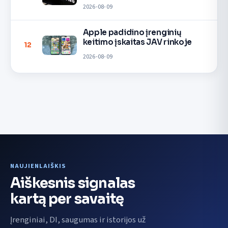
2026-08-09
Apple padidino įrenginių
keitimo įskaitas JAV rinkoje
12
2026-08-09
NAUJIENLAIŠKIS
Aiškesnis signalas
kartą per savaitę
Įrenginiai, DI, saugumas ir istorijos už