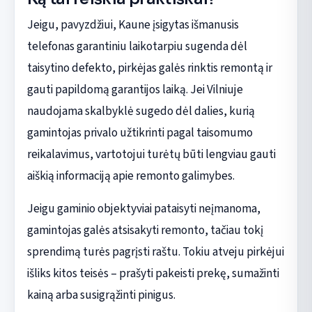
Jeigu, pavyzdžiui, Kaune įsigytas išmanusis
telefonas garantiniu laikotarpiu sugenda dėl
taisytino defekto, pirkėjas galės rinktis remontą ir
gauti papildomą garantijos laiką. Jei Vilniuje
naudojama skalbyklė sugedo dėl dalies, kurią
gamintojas privalo užtikrinti pagal taisomumo
reikalavimus, vartotojui turėtų būti lengviau gauti
aiškią informaciją apie remonto galimybes.
Jeigu gaminio objektyviai pataisyti neįmanoma,
gamintojas galės atsisakyti remonto, tačiau tokį
sprendimą turės pagrįsti raštu. Tokiu atveju pirkėjui
išliks kitos teisės – prašyti pakeisti prekę, sumažinti
kainą arba susigrąžinti pinigus.