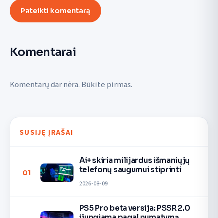
Pateikti komentarą
Komentarai
Komentarų dar nėra. Būkite pirmas.
SUSIJĘ ĮRAŠAI
Ai+ skiria milijardus išmaniųjų
telefonų saugumui stiprinti
01
2026-08-09
PS5 Pro beta versija: PSSR 2.0
įjungiama pagal numatymą