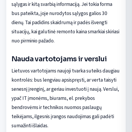
sąlygas ir kitą svarbią informaciją. Jei tokia forma
bus pateikta, joje nurodytos sąlygos galios 30
dienų. Tai padidins skaidrumą ir padės išvengti
situacijų, kai galutinė remonto kaina smarkiai skiriasi
nuo pirminio pažado.
Nauda vartotojams ir verslui
Lietuvos vartotojams naujoji tvarka suteiks daugiau
kontrolės: bus lengviau apsispręsti, ar verta taisyti
senesnį įrenginį, ar geriau investuoti į naują. Verslui,
ypač IT įmonėms, biurams, el. prekybos
bendrovėms ir technikos nuomos paslaugų
teikėjams, ilgesnis įrangos naudojimas gali padėti
sumažinti išlaidas.