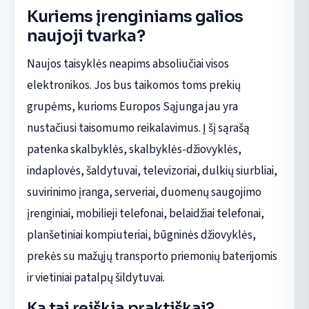
Kuriems įrenginiams galios
naujoji tvarka?
Naujos taisyklės neapims absoliučiai visos
elektronikos. Jos bus taikomos toms prekių
grupėms, kurioms Europos Sąjunga jau yra
nustačiusi taisomumo reikalavimus. Į šį sąrašą
patenka skalbyklės, skalbyklės-džiovyklės,
indaplovės, šaldytuvai, televizoriai, dulkių siurbliai,
suvirinimo įranga, serveriai, duomenų saugojimo
įrenginiai, mobilieji telefonai, belaidžiai telefonai,
planšetiniai kompiuteriai, būgninės džiovyklės,
prekės su mažųjų transporto priemonių baterijomis
ir vietiniai patalpų šildytuvai.
Ką tai reiškia praktiškai?