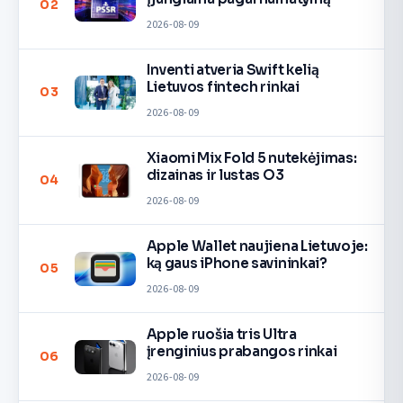
02
2026-08-09
Inventi atveria Swift kelią
Lietuvos fintech rinkai
03
2026-08-09
Xiaomi Mix Fold 5 nutekėjimas:
dizainas ir lustas O3
04
2026-08-09
Apple Wallet naujiena Lietuvoje:
ką gaus iPhone savininkai?
05
2026-08-09
Apple ruošia tris Ultra
įrenginius prabangos rinkai
06
2026-08-09