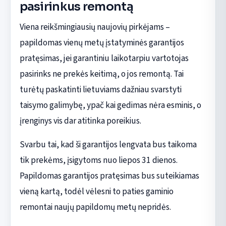
pasirinkus remontą
Viena reikšmingiausių naujovių pirkėjams –
papildomas vienų metų įstatyminės garantijos
pratęsimas, jei garantiniu laikotarpiu vartotojas
pasirinks ne prekės keitimą, o jos remontą. Tai
turėtų paskatinti lietuviams dažniau svarstyti
taisymo galimybę, ypač kai gedimas nėra esminis, o
įrenginys vis dar atitinka poreikius.
Svarbu tai, kad ši garantijos lengvata bus taikoma
tik prekėms, įsigytoms nuo liepos 31 dienos.
Papildomas garantijos pratęsimas bus suteikiamas
vieną kartą, todėl vėlesni to paties gaminio
remontai naujų papildomų metų nepridės.