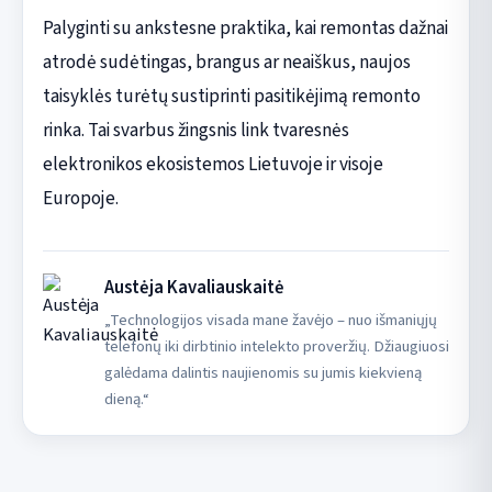
Palyginti su ankstesne praktika, kai remontas dažnai
atrodė sudėtingas, brangus ar neaiškus, naujos
taisyklės turėtų sustiprinti pasitikėjimą remonto
rinka. Tai svarbus žingsnis link tvaresnės
elektronikos ekosistemos Lietuvoje ir visoje
Europoje.
Austėja Kavaliauskaitė
„Technologijos visada mane žavėjo – nuo išmaniųjų
telefonų iki dirbtinio intelekto proveržių. Džiaugiuosi
galėdama dalintis naujienomis su jumis kiekvieną
dieną.“