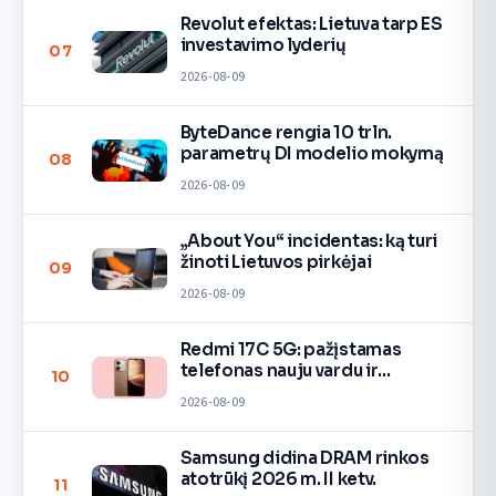
Revolut efektas: Lietuva tarp ES
investavimo lyderių
07
2026-08-09
ByteDance rengia 10 trln.
parametrų DI modelio mokymą
08
2026-08-09
„About You“ incidentas: ką turi
žinoti Lietuvos pirkėjai
09
2026-08-09
Redmi 17C 5G: pažįstamas
telefonas nauju vardu ir
10
spalvomis
2026-08-09
Samsung didina DRAM rinkos
atotrūkį 2026 m. II ketv.
11