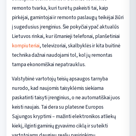
remonto tvarka, kuri turėtų pakeisti tai, kaip
pirkėjai, gamintojai ir remonto paslaugų teikėjai žiūri
į sugedusius įrenginius. Šie pokyčiai ypač aktualūs
Lietuvos rinkai, kur išmanieji telefonai, planšetiniai
kompiuteriai
, televizoriai, skalbyklės ir kita buitinė
technika dažnai naudojami tol, kol jų remontas
tampa ekonomiškai nepatrauklus.
Valstybinė vartotojų teisių apsaugos tarnyba
nurodo, kad naujomis taisyklėmis siekiama
paskatinti taisyti įrenginius, o ne automatiškai juos
keisti naujais. Tai dera su platesne Europos
Sąjungos kryptimi – mažinti elektronikos atliekų
kiekį, ilginti gaminių gyvavimo ciklą ir suteikti
vartotojams daugiau realių pasirinkimų.