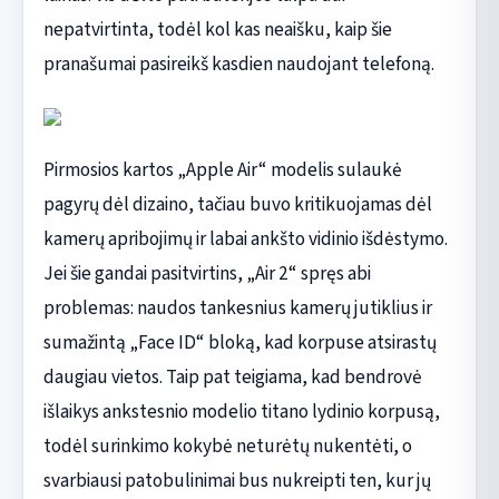
nepatvirtinta, todėl kol kas neaišku, kaip šie
pranašumai pasireikš kasdien naudojant telefoną.
Pirmosios kartos „Apple Air“ modelis sulaukė
pagyrų dėl dizaino, tačiau buvo kritikuojamas dėl
kamerų apribojimų ir labai ankšto vidinio išdėstymo.
Jei šie gandai pasitvirtins, „Air 2“ spręs abi
problemas: naudos tankesnius kamerų jutiklius ir
sumažintą „Face ID“ bloką, kad korpuse atsirastų
daugiau vietos. Taip pat teigiama, kad bendrovė
išlaikys ankstesnio modelio titano lydinio korpusą,
todėl surinkimo kokybė neturėtų nukentėti, o
svarbiausi patobulinimai bus nukreipti ten, kur jų