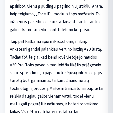
apsiriboti vienu įspūdingu pagrindiniu jutikliu. Antra,
kaip teigiama, „Face ID“ modulis taps mažesnis. Tai
inžinerinis pakeitimas, kuris atlaisvintų vietos antrai
galinei kamerai nedidinant telefono korpuso.
Taip pat kalbama apie mikroschemų rinkinį.
Ankstesni gandai palankiau vertino bazinį A20 lustą.
Tačiau fpt teigia, kad bendrovė vietoje jo naudos
A20 Pro. Toks pavadinimas leidžia tikėtis pajėgesnio
silicio sprendimo, o pagal nutekėjusią informaciją jis
turėtų būti gaminamas taikant 2 nanometrų
technologinį procesą. Mažesni tranzistoriai paprastai
reiškia daugiau galios vienam vatui, todėl vienu
metu gali pagerėti ir našumas, ir baterijos veikimo
laikas. Vis dėlto pati baterijos talpa dar