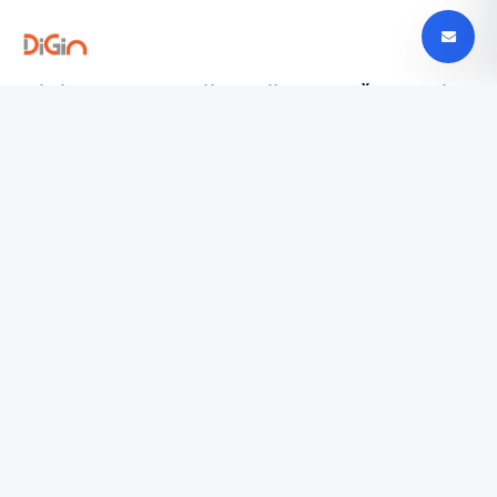
Digin - Technologijų naujienos, apžvalgos ir
tendencijos Lietuvoje
digin.lt – naujausios technologijų naujienos, išsamios
apžvalgos, įrenginių testai ir AI, mobilieji telefonai,
automobilių technologijos ir dar daugiau.
TYRINĖTI
Paslaugų teikimo sąlygos
Privatumo politika
SUSISIEKTI