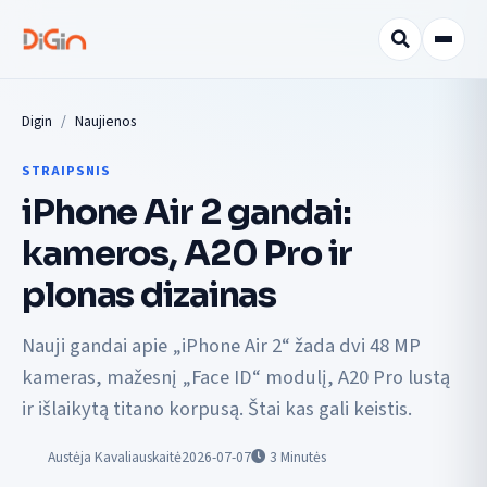
Digin
Naujienos
STRAIPSNIS
iPhone Air 2 gandai:
kameros, A20 Pro ir
plonas dizainas
Nauji gandai apie „iPhone Air 2“ žada dvi 48 MP
kameras, mažesnį „Face ID“ modulį, A20 Pro lustą
ir išlaikytą titano korpusą. Štai kas gali keistis.
Austėja Kavaliauskaitė
2026-07-07
3
Minutės