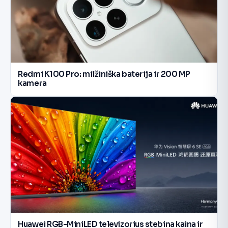
Redmi K100 Pro: milžiniška baterija ir 200 MP
kamera
Huawei RGB-MiniLED televizorius stebina kaina ir