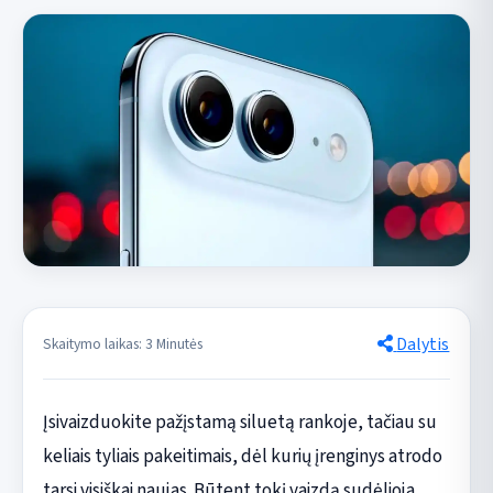
Dalytis
Skaitymo laikas: 3 Minutės
Įsivaizduokite pažįstamą siluetą rankoje, tačiau su
keliais tyliais pakeitimais, dėl kurių įrenginys atrodo
tarsi visiškai naujas. Būtent tokį vaizdą sudėlioja