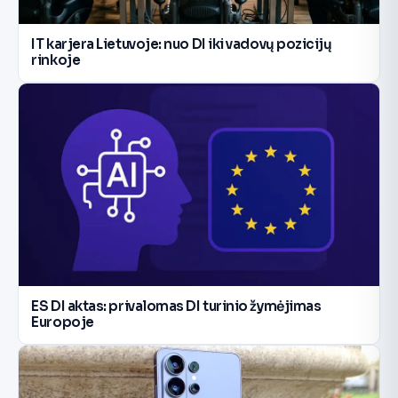
IT karjera Lietuvoje: nuo DI iki vadovų pozicijų
rinkoje
ES DI aktas: privalomas DI turinio žymėjimas
Europoje