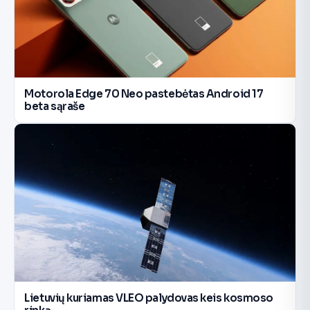
Motorola Edge 70 Neo pastebėtas Android 17
beta sąraše
Lietuvių kuriamas VLEO palydovas keis kosmoso