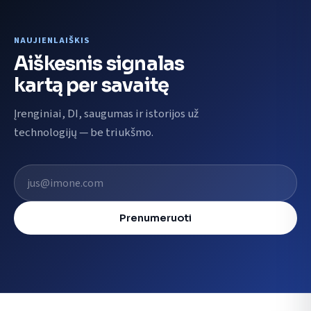
NAUJIENLAIŠKIS
Aiškesnis signalas
kartą per savaitę
Įrenginiai, DI, saugumas ir istorijos už
technologijų — be triukšmo.
El. pašto adresas
Prenumeruoti