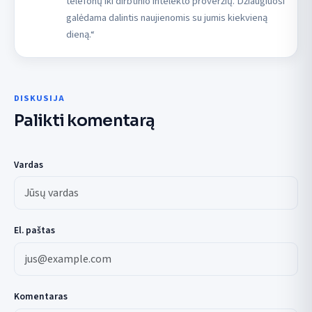
telefonų iki dirbtinio intelekto proveržių. Džiaugiuosi
galėdama dalintis naujienomis su jumis kiekvieną
dieną.“
DISKUSIJA
Palikti komentarą
Vardas
El. paštas
Komentaras