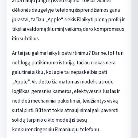
arba naujo jungčių išvedžiojimo. Tokios vidinės
dėlionės daugelyje telefonų išsprendžiamos gana
įprastai, tačiau „Apple“ siekis išlaikyti ploną profilį ir
tiksliai valdomą šiluminį veikimą daro kompromisus
itin subtilius.
Ar tai jau galima laikyti patvirtinimu? Dar ne. fpt turi
neblogą patikimumo istoriją, tačiau niekas nėra
galutinai aišku, kol apie tai nepaskelbia pati
„Apple“. Vis dėlto čia matomas modelis atrodo
logiškas: geresnės kameros, efektyvesnis lustas ir
nedideli mechaniniai pakeitimai, leidžiantys viską
sutalpinti. Būtent tokie atnaujinimai gali paversti
solidų tarpinio ciklo modelį iš tiesų
konkurencingesniu išmaniuoju telefonu.