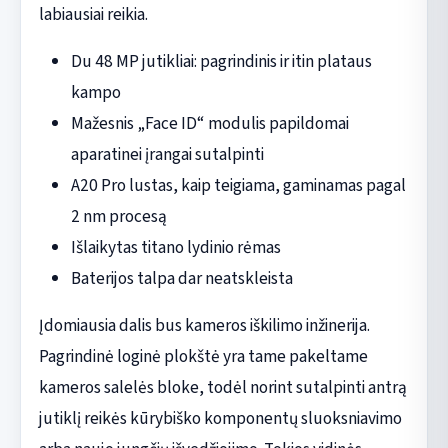
labiausiai reikia.
Du 48 MP jutikliai: pagrindinis ir itin plataus
kampo
Mažesnis „Face ID“ modulis papildomai
aparatinei įrangai sutalpinti
A20 Pro lustas, kaip teigiama, gaminamas pagal
2 nm procesą
Išlaikytas titano lydinio rėmas
Baterijos talpa dar neatskleista
Įdomiausia dalis bus kameros iškilimo inžinerija.
Pagrindinė loginė plokštė yra tame pakeltame
kameros salelės bloke, todėl norint sutalpinti antrą
jutiklį reikės kūrybiško komponentų sluoksniavimo