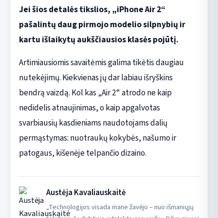
Jei šios detalės tikslios, „iPhone Air 2“
pašalintų daug pirmojo modelio silpnybių ir
kartu išlaikytų aukščiausios klasės pojūtį.
Artimiausiomis savaitėmis galima tikėtis daugiau
nutekėjimų. Kiekvienas jų dar labiau išryškins
bendrą vaizdą. Kol kas „Air 2“ atrodo ne kaip
nedidelis atnaujinimas, o kaip apgalvotas
svarbiausių kasdieniams naudotojams dalių
permąstymas: nuotraukų kokybės, našumo ir
patogaus, kišenėje telpančio dizaino.
Austėja Kavaliauskaitė
„Technologijos visada mane žavėjo – nuo išmaniųjų