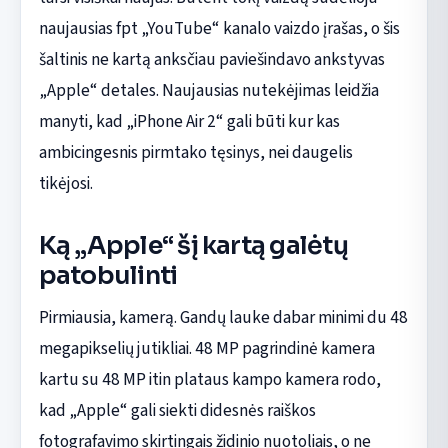
naujausias fpt „YouTube“ kanalo vaizdo įrašas, o šis
šaltinis ne kartą anksčiau paviešindavo ankstyvas
„Apple“ detales. Naujausias nutekėjimas leidžia
manyti, kad „iPhone Air 2“ gali būti kur kas
ambicingesnis pirmtako tęsinys, nei daugelis
tikėjosi.
Ką „Apple“ šį kartą galėtų
patobulinti
Pirmiausia, kamerą. Gandų lauke dabar minimi du 48
megapikselių jutikliai. 48 MP pagrindinė kamera
kartu su 48 MP itin plataus kampo kamera rodo,
kad „Apple“ gali siekti didesnės raiškos
fotografavimo skirtingais židinio nuotoliais, o ne