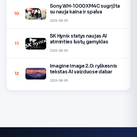
Sony WH-1000XM4C sugrįžta
su nauja kaina ir spalva
10
2026-08-09
SK Hynix statys naujas AI
atminties lustų gamyklas
11
2026-08-09
Imagine Image 2.0: ryškesnis
tekstas AI vaizduose dabar
12
2026-08-09