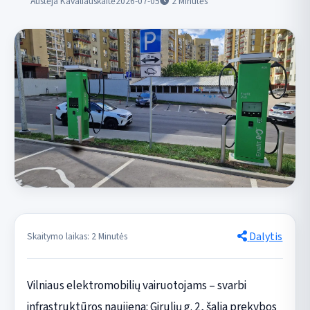
Austėja Kavaliauskaitė
2026-07-05
2
Minutės
Dalytis
Skaitymo laikas: 2 Minutės
Vilniaus elektromobilių vairuotojams – svarbi
infrastruktūros naujiena: Girulių g. 2, šalia prekybos