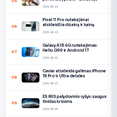
05
2026-08-10
Pixel 11 Pro nutekėjimai
atskleidžia dizainą ir kainą
06
2026-08-10
Galaxy A18 4G nutekėjimas:
Helio G99 ir Android 17
07
2026-08-10
Caviar atskleidė galimas iPhone
18 Pro ir Ultra detales
08
2026-08-10
ES IRIS palydovinis ryšys: saugus
tinklas krizėms
09
2026-08-09