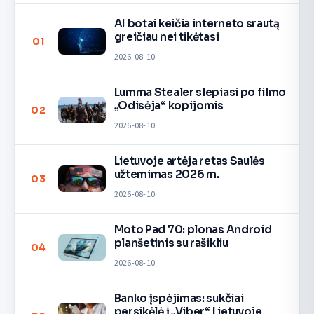
AI botai keičia interneto srautą
greičiau nei tikėtasi
01
2026-08-10
Lumma Stealer slepiasi po filmo
„Odisėja“ kopijomis
02
2026-08-10
Lietuvoje artėja retas Saulės
užtemimas 2026 m.
03
2026-08-10
Moto Pad 70: plonas Android
planšetinis su rašikliu
04
2026-08-10
Banko įspėjimas: sukčiai
persikėlė į „Viber“ Lietuvoje