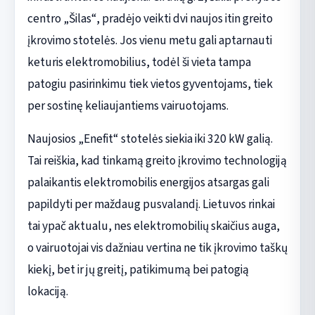
centro „Šilas“, pradėjo veikti dvi naujos itin greito
įkrovimo stotelės. Jos vienu metu gali aptarnauti
keturis elektromobilius, todėl ši vieta tampa
patogiu pasirinkimu tiek vietos gyventojams, tiek
per sostinę keliaujantiems vairuotojams.
Naujosios „Enefit“ stotelės siekia iki 320 kW galią.
Tai reiškia, kad tinkamą greito įkrovimo technologiją
palaikantis elektromobilis energijos atsargas gali
papildyti per maždaug pusvalandį. Lietuvos rinkai
tai ypač aktualu, nes elektromobilių skaičius auga,
o vairuotojai vis dažniau vertina ne tik įkrovimo taškų
kiekį, bet ir jų greitį, patikimumą bei patogią
lokaciją.