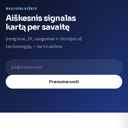
NAUJIENLAIŠKIS
Aiškesnis signalas
kartą per savaitę
Įrenginiai, DI, saugumas ir istorijos už
technologijų — be triukšmo.
El. pašto adresas
Prenumeruoti