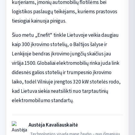
kurjeriams, įmonių automobilių flotilėms bei
logistikos paslaugų teikėjams, kuriems prastovos
tiesiogiai kainuoja pinigus.
Šiuo metu „Enefit“ tinkle Lietuvoje veikia daugiau
kaip 300 įkrovimo stotelių, o Baltijos šalyse ir
Lenkijoje bendras įkrovimo jungčių skaičius jau
viršija 1500. Globaliai elektromobilių rinka juda link
didesnės galios stotelių ir trumpesnio įkrovimo
laiko, todėl Vilniuje įrengtos 320 kW stotelės rodo,
kad Lietuva siekia neatsilikti nuo tarptautinių
elektromobilumo standartų.
Austėja Kavaliauskaitė
„Technologijos visada mane žavėjo – nuo išmaniųjų