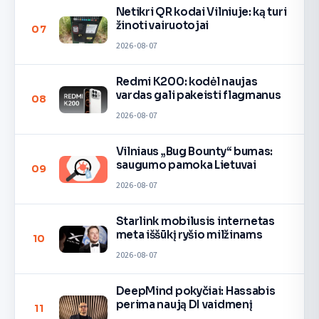
Netikri QR kodai Vilniuje: ką turi
žinoti vairuotojai
07
2026-08-07
Redmi K200: kodėl naujas
vardas gali pakeisti flagmanus
08
2026-08-07
Vilniaus „Bug Bounty“ bumas:
saugumo pamoka Lietuvai
09
2026-08-07
Starlink mobilusis internetas
meta iššūkį ryšio milžinams
10
2026-08-07
DeepMind pokyčiai: Hassabis
perima naują DI vaidmenį
11