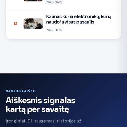
2026-08-07
Kaunas kuria elektroniką, kurią
naudoja visas pasaulis
12
2026-08-07
NAUJIENLAIŠKIS
Aiškesnis signalas
kartą per savaitę
Įrenginiai, DI, saugumas ir istorijos už