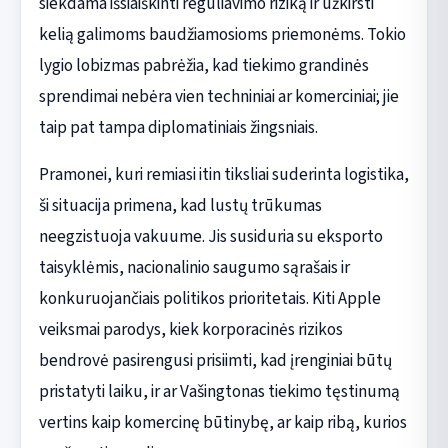
siekdama išsiaiškinti reguliavimo riziką ir užkirsti
kelią galimoms baudžiamosioms priemonėms. Tokio
lygio lobizmas pabrėžia, kad tiekimo grandinės
sprendimai nebėra vien techniniai ar komerciniai; jie
taip pat tampa diplomatiniais žingsniais.
Pramonei, kuri remiasi itin tiksliai suderinta logistika,
ši situacija primena, kad lustų trūkumas
neegzistuoja vakuume. Jis susiduria su eksporto
taisyklėmis, nacionalinio saugumo sąrašais ir
konkuruojančiais politikos prioritetais. Kiti Apple
veiksmai parodys, kiek korporacinės rizikos
bendrovė pasirengusi prisiimti, kad įrenginiai būtų
pristatyti laiku, ir ar Vašingtonas tiekimo tęstinumą
vertins kaip komercinę būtinybę, ar kaip ribą, kurios