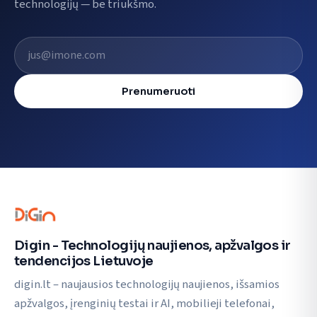
technologijų — be triukšmo.
El. pašto adresas
Prenumeruoti
Digin - Technologijų naujienos, apžvalgos ir
tendencijos Lietuvoje
digin.lt – naujausios technologijų naujienos, išsamios
apžvalgos, įrenginių testai ir AI, mobilieji telefonai,