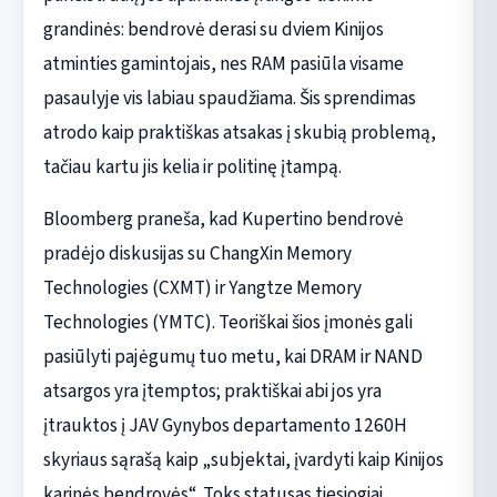
grandinės: bendrovė derasi su dviem Kinijos
atminties gamintojais, nes RAM pasiūla visame
pasaulyje vis labiau spaudžiama. Šis sprendimas
atrodo kaip praktiškas atsakas į skubią problemą,
tačiau kartu jis kelia ir politinę įtampą.
Bloomberg praneša, kad Kupertino bendrovė
pradėjo diskusijas su ChangXin Memory
Technologies (CXMT) ir Yangtze Memory
Technologies (YMTC). Teoriškai šios įmonės gali
pasiūlyti pajėgumų tuo metu, kai DRAM ir NAND
atsargos yra įtemptos; praktiškai abi jos yra
įtrauktos į JAV Gynybos departamento 1260H
skyriaus sąrašą kaip „subjektai, įvardyti kaip Kinijos
karinės bendrovės“. Toks statusas tiesiogiai