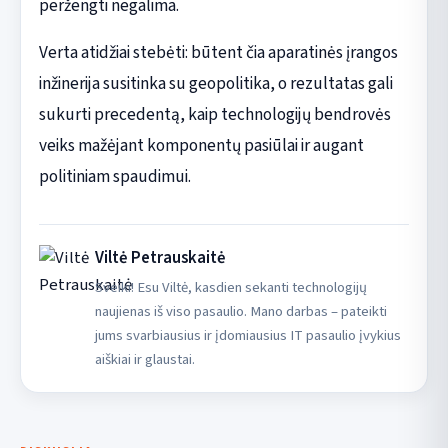
peržengti negalima.
Verta atidžiai stebėti: būtent čia aparatinės įrangos
inžinerija susitinka su geopolitika, o rezultatas gali
sukurti precedentą, kaip technologijų bendrovės
veiks mažėjant komponentų pasiūlai ir augant
politiniam spaudimui.
Viltė Petrauskaitė
Sveiki! Esu Viltė, kasdien sekanti technologijų
naujienas iš viso pasaulio. Mano darbas – pateikti
jums svarbiausius ir įdomiausius IT pasaulio įvykius
aiškiai ir glaustai.