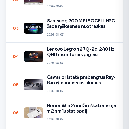
02
2026-08-07
Samsung 200 MP ISOCELL HPC
žada ryškesnes nuotraukas
03
2026-08-07
Lenovo Legion 27Q-2c: 240 Hz
QHD monitorius pigiau
04
2026-08-07
Caviar pristatė prabangius Ray-
Ban išmaniuosius akinius
05
2026-08-07
Honor Win 2: milžiniška baterija
ir 2 nm lustas spalį
06
2026-08-07