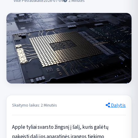
Viltė Petrauskaitė
2026-07-04
2
Minutės
Dalytis
Skaitymo laikas: 2 Minutės
Apple tyliai svarsto žingsnį į šalį, kuris galėtų
pakeisti dalį jos aparatinės įrangos tiekimo