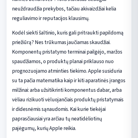
neuždraudžia prekybos, tačiau akivaizdžiai kelia
reguliavimo ir reputacijos klausimų.
Kodėl siekti šaltinio, kuris gali pritraukti papildomą
priežiūrą? Nes trūkumas jaučiamas skaudžiai.
Komponentų pristatymo terminai pailgėjo, maržos
spaudžiamos, o produktų planai priklauso nuo
prognozuojamo atminties tiekimo. Apple susiduria
su ta pačia matematika kaip ir kiti aparatinės įrangos
milžinai: arba užsitikrinti komponentus dabar, arba
vėliau rizikuoti vėluojančiais produktų pristatymais
ir didesnėmis sąnaudomis. Kai kurie tiekėjai
paprasčiausiai yra arčiau tų neatidėliotinų
pajėgumų, kurių Apple reikia.