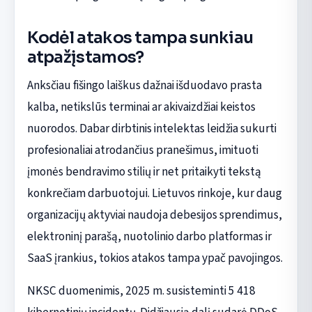
Kodėl atakos tampa sunkiau
atpažįstamos?
Anksčiau fišingo laiškus dažnai išduodavo prasta
kalba, netikslūs terminai ar akivaizdžiai keistos
nuorodos. Dabar dirbtinis intelektas leidžia sukurti
profesionaliai atrodančius pranešimus, imituoti
įmonės bendravimo stilių ir net pritaikyti tekstą
konkrečiam darbuotojui. Lietuvos rinkoje, kur daug
organizacijų aktyviai naudoja debesijos sprendimus,
elektroninį parašą, nuotolinio darbo platformas ir
SaaS įrankius, tokios atakos tampa ypač pavojingos.
NKSC duomenimis, 2025 m. susisteminti 5 418