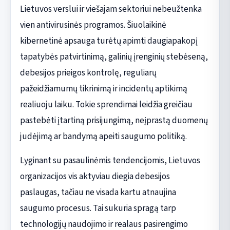
Lietuvos verslui ir viešajam sektoriui nebeužtenka
vien antivirusinės programos. Šiuolaikinė
kibernetinė apsauga turėtų apimti daugiapakopį
tapatybės patvirtinimą, galinių įrenginių stebėseną,
debesijos prieigos kontrolę, reguliarų
pažeidžiamumų tikrinimą ir incidentų aptikimą
realiuoju laiku. Tokie sprendimai leidžia greičiau
pastebėti įtartiną prisijungimą, neįprastą duomenų
judėjimą ar bandymą apeiti saugumo politiką.
Lyginant su pasaulinėmis tendencijomis, Lietuvos
organizacijos vis aktyviau diegia debesijos
paslaugas, tačiau ne visada kartu atnaujina
saugumo procesus. Tai sukuria spragą tarp
technologijų naudojimo ir realaus pasirengimo