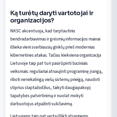
Ką turėtų daryti vartotojai ir
organizacijos?
NKSC akcentuoja, kad tarptautinis
bendradarbiavimas ir grėsmių informacijos mainai
išlieka vieni svarbiausių ginklų prieš modernias
kibernetines atakas. Tačiau kiekviena organizacija
Lietuvoje taip pat turi pasirūpinti baziniais
veiksmais: reguliariai atnaujinti programinę įrangą,
riboti nereikalingą viešų sistemų prieigą, naudoti
stiprius slaptažodžius, taikyti daugiapakopį
tapatybės patvirtinimą ir nuolat mokyti
darbuotojus atpažinti sukčiavimą.
Lietuviams taip pat verta išlikti atsargiems