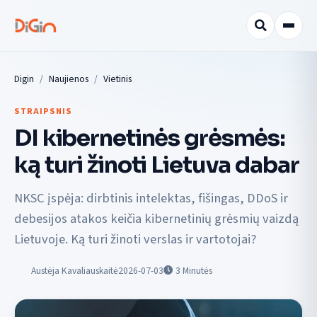
Digin
Naujienos
Vietinis
STRAIPSNIS
DI kibernetinės grėsmės:
ką turi žinoti Lietuva dabar
NKSC įspėja: dirbtinis intelektas, fišingas, DDoS ir
debesijos atakos keičia kibernetinių grėsmių vaizdą
Lietuvoje. Ką turi žinoti verslas ir vartotojai?
Austėja Kavaliauskaitė
2026-07-03
3
Minutės