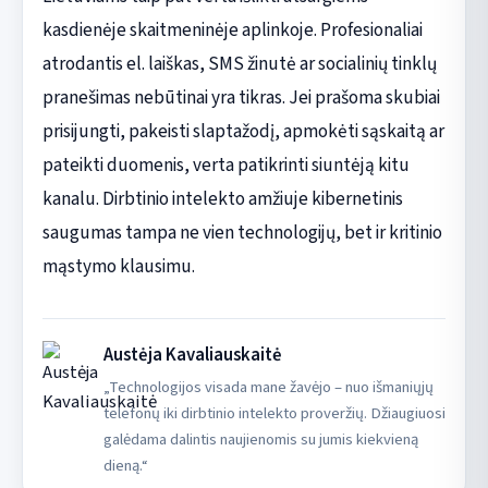
kasdienėje skaitmeninėje aplinkoje. Profesionaliai
atrodantis el. laiškas, SMS žinutė ar socialinių tinklų
pranešimas nebūtinai yra tikras. Jei prašoma skubiai
prisijungti, pakeisti slaptažodį, apmokėti sąskaitą ar
pateikti duomenis, verta patikrinti siuntėją kitu
kanalu. Dirbtinio intelekto amžiuje kibernetinis
saugumas tampa ne vien technologijų, bet ir kritinio
mąstymo klausimu.
Austėja Kavaliauskaitė
„Technologijos visada mane žavėjo – nuo išmaniųjų
telefonų iki dirbtinio intelekto proveržių. Džiaugiuosi
galėdama dalintis naujienomis su jumis kiekvieną
dieną.“