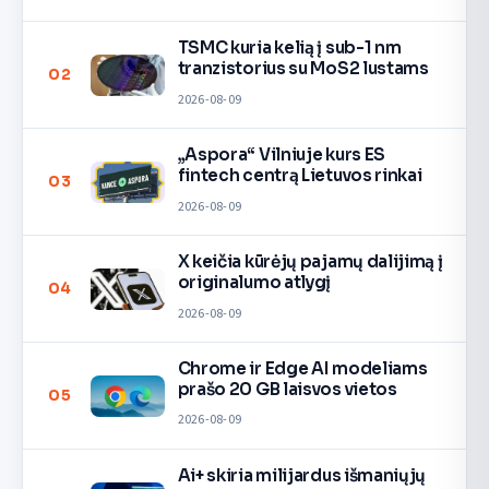
TSMC kuria kelią į sub-1 nm
tranzistorius su MoS2 lustams
02
2026-08-09
„Aspora“ Vilniuje kurs ES
fintech centrą Lietuvos rinkai
03
2026-08-09
X keičia kūrėjų pajamų dalijimą į
originalumo atlygį
04
2026-08-09
Chrome ir Edge AI modeliams
prašo 20 GB laisvos vietos
05
2026-08-09
Ai+ skiria milijardus išmaniųjų