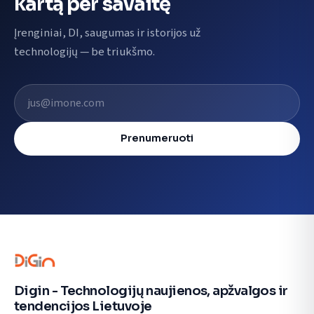
kartą per savaitę
Įrenginiai, DI, saugumas ir istorijos už
technologijų — be triukšmo.
El. pašto adresas
Prenumeruoti
Digin - Technologijų naujienos, apžvalgos ir
tendencijos Lietuvoje