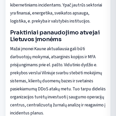
kibernetiniams incidentams. Ypač jautrūs sektoriai
yra finansai, energetika, sveikatos apsauga,
logistika, e. prekyba ir valstybės institucijos.
Praktiniai panaudojimo atvejai
Lietuvos įmonėms
Mažai įmonei Kaune aktualiausia gali būti
darbuotojų mokymai, atsarginės kopijos ir MFA
prisijungimams prie el. pašto. Vidutinio dydžio e.
prekybos verslui Vilniuje svarbu stebėti mokėjimų
sistemas, klientų duomenų bazes ir svetainės
pasiekiamumą DDoS atakų metu. Tuo tarpu didelės
organizacijos turėtų investuoti į saugumo operacijų
centrus, centralizuotą žurnalų analizę ir reagavimo į
incidentus planus.