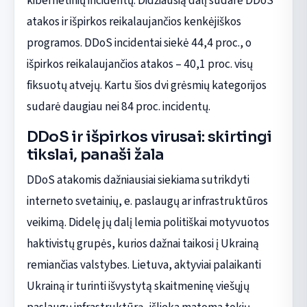
kibernetinių incidentų. Didžiausią dalį sudarė DDoS
atakos ir išpirkos reikalaujančios kenkėjiškos
programos. DDoS incidentai siekė 44,4 proc., o
išpirkos reikalaujančios atakos – 40,1 proc. visų
fiksuotų atvejų. Kartu šios dvi grėsmių kategorijos
sudarė daugiau nei 84 proc. incidentų.
DDoS ir išpirkos virusai: skirtingi
tikslai, panaši žala
DDoS atakomis dažniausiai siekiama sutrikdyti
interneto svetainių, e. paslaugų ar infrastruktūros
veikimą. Didelę jų dalį lemia politiškai motyvuotos
haktivistų grupės, kurios dažnai taikosi į Ukrainą
remiančias valstybes. Lietuva, aktyviai palaikanti
Ukrainą ir turinti išvystytą skaitmeninę viešųjų