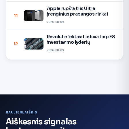
Apple ruošia tris Ultra
įrenginius prabangos rinkai
11
2026-08-09
Revolut efektas: Lietuva tarp ES
investavimo lyderių
12
2026-08-09
NAUJIENLAIŠKIS
Aiškesnis signalas