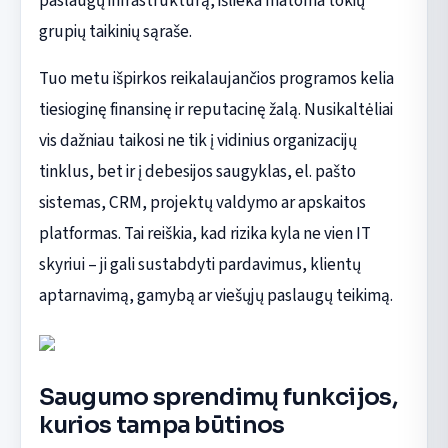
paslaugų infrastruktūrą, išlieka matoma tokių
grupių taikinių sąraše.
Tuo metu išpirkos reikalaujančios programos kelia
tiesioginę finansinę ir reputacinę žalą. Nusikaltėliai
vis dažniau taikosi ne tik į vidinius organizacijų
tinklus, bet ir į debesijos saugyklas, el. pašto
sistemas, CRM, projektų valdymo ar apskaitos
platformas. Tai reiškia, kad rizika kyla ne vien IT
skyriui – ji gali sustabdyti pardavimus, klientų
aptarnavimą, gamybą ar viešųjų paslaugų teikimą.
Saugumo sprendimų funkcijos,
kurios tampa būtinos