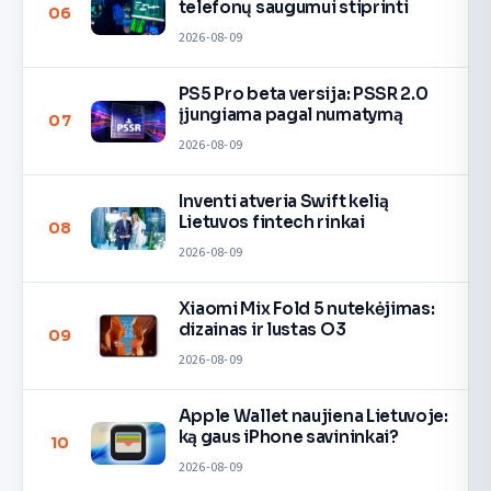
telefonų saugumui stiprinti
06
2026-08-09
PS5 Pro beta versija: PSSR 2.0
įjungiama pagal numatymą
07
2026-08-09
Inventi atveria Swift kelią
Lietuvos fintech rinkai
08
2026-08-09
Xiaomi Mix Fold 5 nutekėjimas:
dizainas ir lustas O3
09
2026-08-09
Apple Wallet naujiena Lietuvoje:
ką gaus iPhone savininkai?
10
2026-08-09