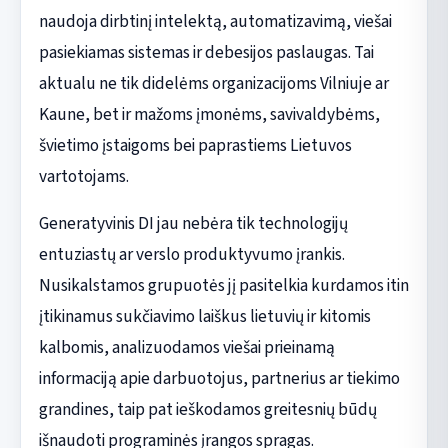
naudoja dirbtinį intelektą, automatizavimą, viešai
pasiekiamas sistemas ir debesijos paslaugas. Tai
aktualu ne tik didelėms organizacijoms Vilniuje ar
Kaune, bet ir mažoms įmonėms, savivaldybėms,
švietimo įstaigoms bei paprastiems Lietuvos
vartotojams.
Generatyvinis DI jau nebėra tik technologijų
entuziastų ar verslo produktyvumo įrankis.
Nusikalstamos grupuotės jį pasitelkia kurdamos itin
įtikinamus sukčiavimo laiškus lietuvių ir kitomis
kalbomis, analizuodamos viešai prieinamą
informaciją apie darbuotojus, partnerius ar tiekimo
grandines, taip pat ieškodamos greitesnių būdų
išnaudoti programinės įrangos spragas.