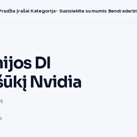
Pradžia
Įrašai
Kategorija
Susisiekite su mumis
Bendradarbi
ijos DI
šūkį Nvidia
ką
i
s