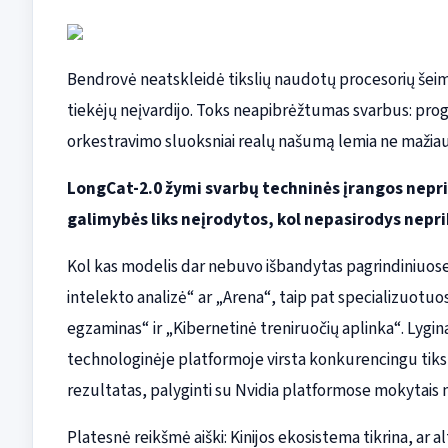
Bendrovė neatskleidė tikslių naudotų procesorių šei
tiekėjų neįvardijo. Toks neapibrėžtumas svarbus: pro
orkestravimo sluoksniai realų našumą lemia ne mažiau 
LongCat-2.0 žymi svarbų techninės įrangos nepr
galimybės liks neįrodytos, kol nepasirodys nepr
Kol kas modelis dar nebuvo išbandytas pagrindiniuose 
intelekto analizė“ ar „Arena“, taip pat specializuotu
egzaminas“ ir „Kibernetinė treniruočių aplinka“. Lygin
technologinėje platformoje virsta konkurencingu tiksl
rezultatas, palyginti su Nvidia platformose mokytais m
Platesnė reikšmė aiški: Kinijos ekosistema tikrina, ar alte