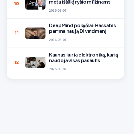
meta iššūkį ryšio milžinams
10
2026-08-07
DeepMind pokyčiai: Hassabis
perima naują DI vaidmenį
11
2026-08-07
Kaunas kuria elektroniką, kurią
naudoja visas pasaulis
12
2026-08-07