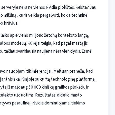
o serveryje nėra nė vienos Nvidia plokštės. Keista? Jau
o milžiną, kuris verčia pergalvoti, kokia techninė
bo krūvius.
alaiko apie vieno milijono žetonų konteksto langą,
bos modelių. Kūrėjai teigia, kad pagal mastą jis
 tačiau svarbiausia naujiena nėra vien dydis. Esmė
 buvo naudojami tik inferencijai, Meituan praneša, kad
ant visiškai Kinijoje sukurtą technologinę platformą.
ytą iš maždaug 50 000 kiniškų grafikos plokščių ir
intelekto užduotims. Rezultatas: didelio masto
atyvas pasaulinei, Nvidia dominuojamai tiekimo