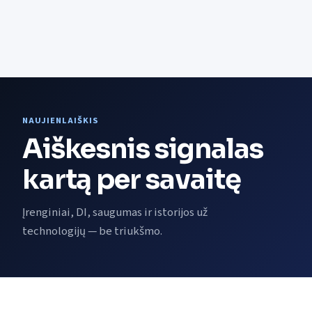
NAUJIENLAIŠKIS
Aiškesnis signalas
kartą per savaitę
Įrenginiai, DI, saugumas ir istorijos už
technologijų — be triukšmo.