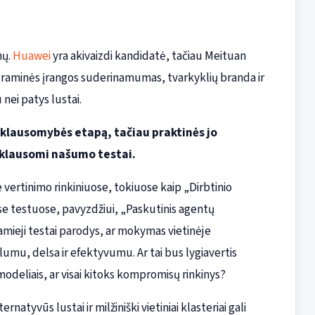
mų.
Huawei
yra akivaizdi kandidatė, tačiau Meituan
graminės įrangos suderinamumas, tvarkyklių branda ir
nei patys lustai.
iklausomybės etapą, tačiau praktinės jo
iklausomi našumo testai.
vertinimo rinkiniuose, tokiuose kaip „Dirbtinio
ose testuose, pavyzdžiui, „Paskutinis agentų
amieji testai parodys, ar mokymas vietinėje
umu, delsa ir efektyvumu. Ar tai bus lygiavertis
odeliais, ar visai kitoks kompromisų rinkinys?
rnatyvūs lustai ir milžiniški vietiniai klasteriai gali