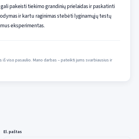
gali pakeisti tiekimo grandinių prielaidas ir paskatinti
įrodymas ir kartu raginimas stebėti lyginamųjų testų
įdomus eksperimentas.
s iš viso pasaulio. Mano darbas – pateikti jums svarbiausius ir
El. paštas