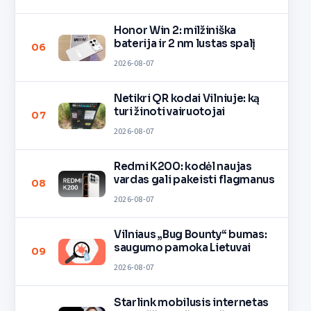
Honor Win 2: milžiniška
baterija ir 2 nm lustas spalį
06
2026-08-07
Netikri QR kodai Vilniuje: ką
turi žinoti vairuotojai
07
2026-08-07
Redmi K200: kodėl naujas
vardas gali pakeisti flagmanus
08
2026-08-07
Vilniaus „Bug Bounty“ bumas:
saugumo pamoka Lietuvai
09
2026-08-07
Starlink mobilusis internetas