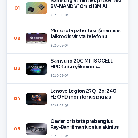
Samsung atminties proveržis:
BV-NAND V10 ir zHBM AI
01
2026-08-07
Motorola patentas: išmanusis
laikrodis virsta telefonu
02
2026-08-07
Samsung 200 MP ISOCELL
HPC žada ryškesnes
03
nuotraukas
2026-08-07
Lenovo Legion 27Q-2c: 240
Hz QHD monitorius pigiau
04
2026-08-07
Caviar pristatė prabangius
Ray-Ban išmaniuosius akinius
05
2026-08-07