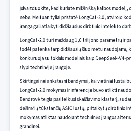
Įsivaizduokite, kad kuriate milžinišką kalbos modelį, 
nebe. Meituan tyliai pristatė LongCat-2.0, atvirojo kod
įranga gali atlaikyti didžiausius dirbtinio intelekto dar
LongCat-2.0 turi maždaug 1,6 trilijono parametrų ir p
todėl patenka tarp didžiausių šiuo metu naudojamų kal
konkuruoja su tokiais modeliais kaip DeepSeek-V4-pro,
slypi techninėje įrangoje.
Skirtingai nei ankstesni bandymai, kai vietiniai lustai
LongCat-2.0 mokymas ir inferencija buvo atlikti naudoj
Bendrovė teigia pasitelkusi skaičiavimo klasterį, sudar
dešimčių tūkstančių ASIC lustų, pritaikytų dirbtinio 
mokymas atliktas naudojant techninės įrangos altern
grandinei.