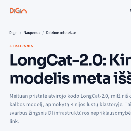
Digin
Naujienos
Dirbtinis intelektas
STRAIPSNIS
LongCat-2.0: Kin
modelis meta iš
Meituan pristatė atvirojo kodo LongCat-2.0, milžiniš
kalbos modelį, apmokytą Kinijos lustų klasteryje. Ta
svarbus žingsnis DI infrastruktūros nepriklausomybė
link.