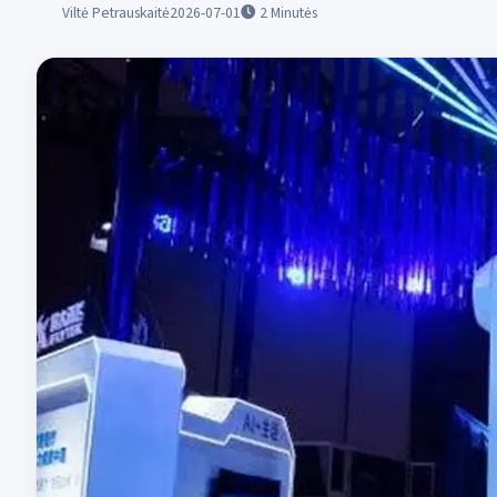
Viltė Petrauskaitė
2026-07-01
2
Minutės