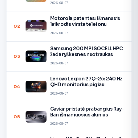
2026-08-07
Motorola patentas: išmanusis
laikrodis virsta telefonu
02
2026-08-07
Samsung 200 MP ISOCELL HPC
žada ryškesnes nuotraukas
03
2026-08-07
Lenovo Legion 27Q-2c: 240 Hz
QHD monitorius pigiau
04
2026-08-07
Caviar pristatė prabangius Ray-
Ban išmaniuosius akinius
05
2026-08-07