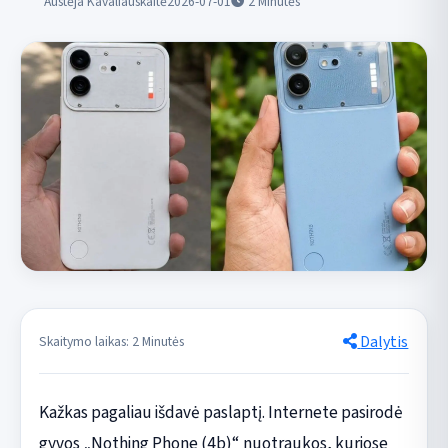
Austėja Kavaliauskaitė
2026-07-01
2
Minutės
Dalytis
Skaitymo laikas: 2 Minutės
Kažkas pagaliau išdavė paslaptį. Internete pasirodė
gyvos „Nothing Phone (4b)“ nuotraukos, kuriose