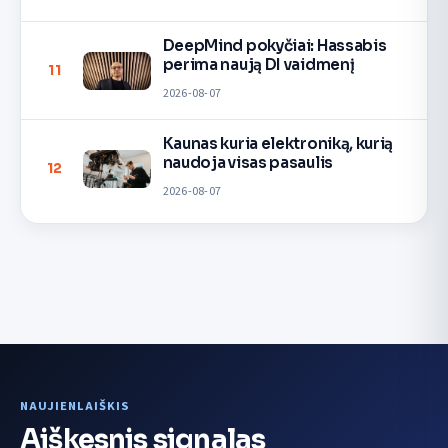
DeepMind pokyčiai: Hassabis
perima naują DI vaidmenį
11
2026-08-07
Kaunas kuria elektroniką, kurią
naudoja visas pasaulis
12
2026-08-07
NAUJIENLAIŠKIS
Aiškesnis signalas