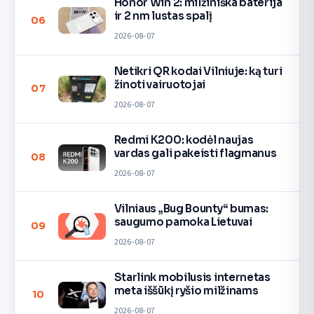
Honor Win 2: milžiniška baterija
ir 2 nm lustas spalį
06
2026-08-07
Netikri QR kodai Vilniuje: ką turi
žinoti vairuotojai
07
2026-08-07
Redmi K200: kodėl naujas
vardas gali pakeisti flagmanus
08
2026-08-07
Vilniaus „Bug Bounty“ bumas:
saugumo pamoka Lietuvai
09
2026-08-07
Starlink mobilusis internetas
meta iššūkį ryšio milžinams
10
2026-08-07