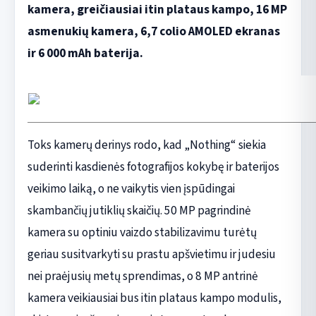
kamera, greičiausiai itin plataus kampo, 16 MP
asmenukių kamera, 6,7 colio AMOLED ekranas
ir 6 000 mAh baterija.
Toks kamerų derinys rodo, kad „Nothing“ siekia
suderinti kasdienės fotografijos kokybę ir baterijos
veikimo laiką, o ne vaikytis vien įspūdingai
skambančių jutiklių skaičių. 50 MP pagrindinė
kamera su optiniu vaizdo stabilizavimu turėtų
geriau susitvarkyti su prastu apšvietimu ir judesiu
nei praėjusių metų sprendimas, o 8 MP antrinė
kamera veikiausiai bus itin plataus kampo modulis,