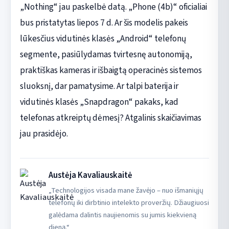
„Nothing“ jau paskelbė datą. „Phone (4b)“ oficialiai
bus pristatytas liepos 7 d. Ar šis modelis pakeis
lūkesčius vidutinės klasės „Android“ telefonų
segmente, pasiūlydamas tvirtesnę autonomiją,
praktiškas kameras ir išbaigtą operacinės sistemos
sluoksnį, dar pamatysime. Ar talpi baterija ir
vidutinės klasės „Snapdragon“ pakaks, kad
telefonas atkreiptų dėmesį? Atgalinis skaičiavimas
jau prasidėjo.
Austėja Kavaliauskaitė
„Technologijos visada mane žavėjo – nuo išmaniųjų
telefonų iki dirbtinio intelekto proveržių. Džiaugiuosi
galėdama dalintis naujienomis su jumis kiekvieną
dieną.“