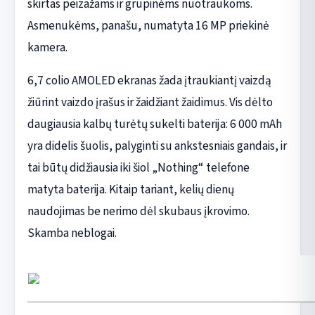
skirtas peizažams ir grupinėms nuotraukoms.
Asmenukėms, panašu, numatyta 16 MP priekinė
kamera.
6,7 colio AMOLED ekranas žada įtraukiantį vaizdą
žiūrint vaizdo įrašus ir žaidžiant žaidimus. Vis dėlto
daugiausia kalbų turėtų sukelti baterija: 6 000 mAh
yra didelis šuolis, palyginti su ankstesniais gandais, ir
tai būtų didžiausia iki šiol „Nothing“ telefone
matyta baterija. Kitaip tariant, kelių dienų
naudojimas be nerimo dėl skubaus įkrovimo.
Skamba neblogai.