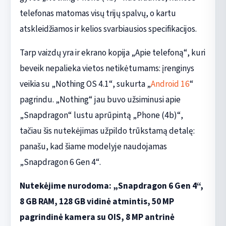
telefonas matomas visų trijų spalvų, o kartu
atskleidžiamos ir kelios svarbiausios specifikacijos.
Tarp vaizdų yra ir ekrano kopija „Apie telefoną“, kuri
beveik nepalieka vietos netikėtumams: įrenginys
veikia su „Nothing OS 4.1“, sukurta „
Android 16
“
pagrindu. „Nothing“ jau buvo užsiminusi apie
„Snapdragon“ lustu aprūpintą „Phone (4b)“,
tačiau šis nutekėjimas užpildo trūkstamą detalę:
panašu, kad šiame modelyje naudojamas
„Snapdragon 6 Gen 4“.
Nutekėjime nurodoma: „Snapdragon 6 Gen 4“,
8 GB RAM, 128 GB vidinė atmintis, 50 MP
pagrindinė kamera su OIS, 8 MP antrinė