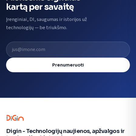
kartą per savaitę
Įrenginiai, DI, saugumas ir istorijos už
technologijų — be triukšmo.
El. pašto adresas
Prenumeruoti
Digin - Technologijų naujienos, apžvalgos ir