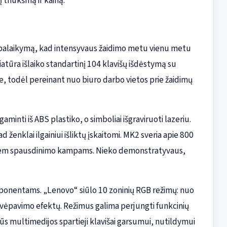
 triukšmą ir kainą.
 palaikymą, kad intensyvaus žaidimo metu vienu metu
iatūra išlaiko standartinį 104 klavišų išdėstymą su
le, todėl pereinant nuo biuro darbo vietos prie žaidimų
aminti iš ABS plastiko, o simboliai išgraviruoti lazeriu.
 ženklai ilgainiui išliktų įskaitomi. MK2 sveria apie 800
dviem spausdinimo kampams. Nieko demonstratyvaus,
mponentams. „Lenovo“ siūlo 10 zoninių RGB režimų: nuo
 kvėpavimo efektų. Režimus galima perjungti funkcinių
lūs multimedijos spartieji klavišai garsumui, nutildymui