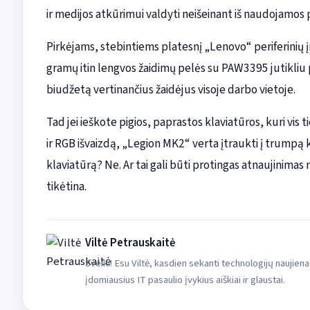
ir medijos atkūrimui valdyti neišeinant iš naudojamos
Pirkėjams, stebintiems platesnį „Lenovo“ periferinių
gramų itin lengvos žaidimų pelės su PAW3395 jutikliu 
biudžetą vertinančius žaidėjus visoje darbo vietoje.
Tad jei ieškote pigios, paprastos klaviatūros, kuri vis ti
ir RGB išvaizdą, „Legion MK2“ verta įtraukti į trumpą 
klaviatūrą? Ne. Ar tai gali būti protingas atnaujinima
tikėtina.
Viltė Petrauskaitė
Sveiki! Esu Viltė, kasdien sekanti technologijų naujiena
įdomiausius IT pasaulio įvykius aiškiai ir glaustai.