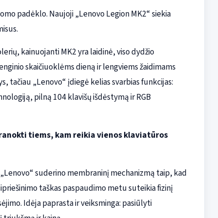
tomo padėklo. Naujoji „Lenovo Legion MK2“ siekia
misus.
lerių, kainuojanti MK2 yra laidinė, viso dydžio
įrenginio skaičiuoklėms dieną ir lengviems žaidimams
inys, tačiau „Lenovo“ įdiegė kelias svarbias funkcijas:
nologiją, pilną 104 klavišų išdėstymą ir RGB
anokti tiems, kam reikia vienos klaviatūros
e jų „Lenovo“ suderino membraninį mechanizmą taip, kad
pasipriešinimo taškas paspaudimo metu suteikia fizinį
jimo. Idėja paprasta ir veiksminga: pasiūlyti