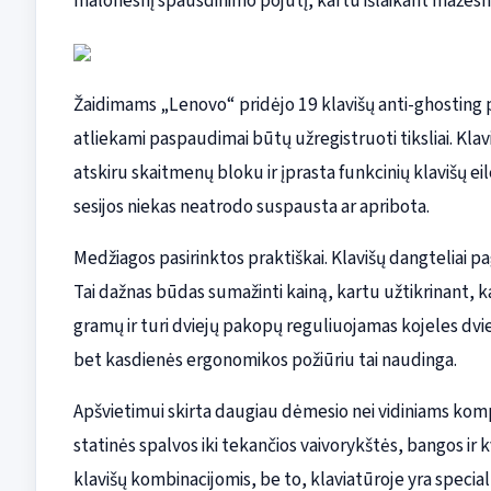
malonesnį spausdinimo pojūtį, kartu išlaikant mažesnį
Žaidimams „Lenovo“ pridėjo 19 klavišų anti-ghosting
atliekami paspaudimai būtų užregistruoti tiksliai. Klav
atskiru skaitmenų bloku ir įprasta funkcinių klavišų ei
sesijos niekas neatrodo suspausta ar apribota.
Medžiagos pasirinktos praktiškai. Klavišų dangteliai pag
Tai dažnas būdas sumažinti kainą, kartu užtikrinant, kad
gramų ir turi dviejų pakopų reguliuojamas kojeles 
bet kasdienės ergonomikos požiūriu tai naudinga.
Apšvietimui skirta daugiau dėmesio nei vidiniams ko
statinės spalvos iki tekančios vaivorykštės, bangos ir
klavišų kombinacijomis, be to, klaviatūroje yra specia