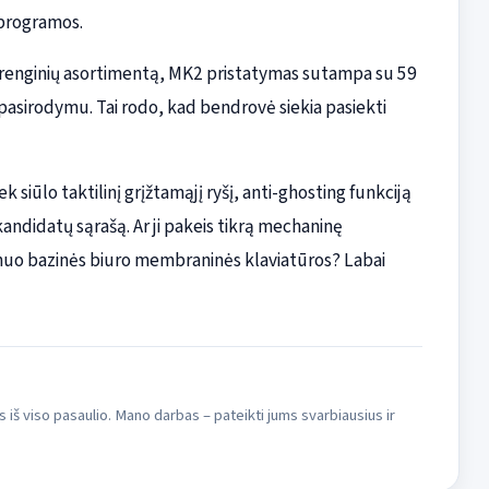
 programos.
 įrenginių asortimentą, MK2 pristatymas sutampa su 59
pasirodymu. Tai rodo, kad bendrovė siekia pasiekti
ek siūlo taktilinį grįžtamąjį ryšį, anti-ghosting funkciją
kandidatų sąrašą. Ar ji pakeis tikrą mechaninę
s nuo bazinės biuro membraninės klaviatūros? Labai
s iš viso pasaulio. Mano darbas – pateikti jums svarbiausius ir