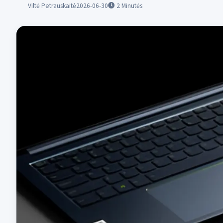
Viltė Petrauskaitė
2026-06-30
2
Minutės