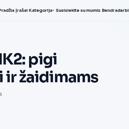
Pradžia
Įrašai
Kategorija
Susisiekite su mumis
Bendradarbi
K2: pigi
i ir žaidimams
4