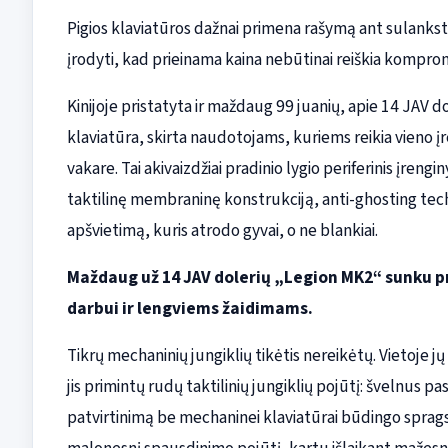
Pigios klaviatūros dažnai primena rašymą ant sulanks
įrodyti, kad prieinama kaina nebūtinai reiškia kompro
Kinijoje pristatyta ir maždaug 99 juanių, apie 14 JAV do
klaviatūra, skirta naudotojams, kuriems reikia vieno 
vakare. Tai akivaizdžiai pradinio lygio periferinis įreng
taktilinę membraninę konstrukciją, anti-ghosting tech
apšvietimą, kuris atrodo gyvai, o ne blankiai.
Maždaug už 14 JAV dolerių „Legion MK2“ sunku pr
darbui ir lengviems žaidimams.
Tikrų mechaninių jungiklių tikėtis nereikėtų. Vietoj
jis primintų rudų taktilinių jungiklių pojūtį: švelnus 
patvirtinimą be mechaninei klaviatūrai būdingo spragsė