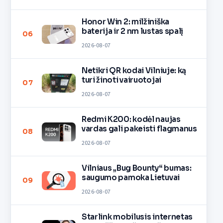
Honor Win 2: milžiniška
baterija ir 2 nm lustas spalį
06
2026-08-07
Netikri QR kodai Vilniuje: ką
turi žinoti vairuotojai
07
2026-08-07
Redmi K200: kodėl naujas
vardas gali pakeisti flagmanus
08
2026-08-07
Vilniaus „Bug Bounty“ bumas:
saugumo pamoka Lietuvai
09
2026-08-07
Starlink mobilusis internetas