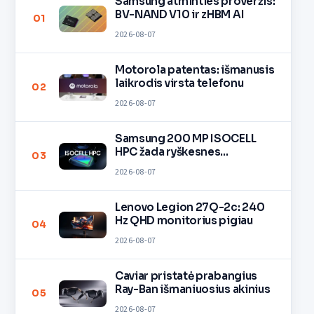
Samsung atminties proveržis:
BV-NAND V10 ir zHBM AI
01
2026-08-07
Motorola patentas: išmanusis
laikrodis virsta telefonu
02
2026-08-07
Samsung 200 MP ISOCELL
HPC žada ryškesnes
03
nuotraukas
2026-08-07
Lenovo Legion 27Q-2c: 240
Hz QHD monitorius pigiau
04
2026-08-07
Caviar pristatė prabangius
Ray-Ban išmaniuosius akinius
05
2026-08-07