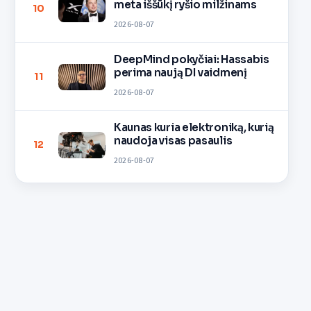
meta iššūkį ryšio milžinams
10
2026-08-07
DeepMind pokyčiai: Hassabis
perima naują DI vaidmenį
11
2026-08-07
Kaunas kuria elektroniką, kurią
naudoja visas pasaulis
12
2026-08-07