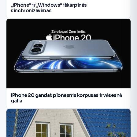
„iPhone“ ir „Windows“ iškarpinės
sinchronizavimas
iPhone 20 gandai: plonesnis korpusas ir vėsesnė
galia