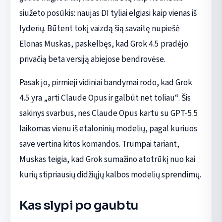
siužeto posūkis: naujas DI tyliai elgiasi kaip vienas iš
lyderių. Būtent tokį vaizdą šią savaitę nupiešė
Elonas Muskas, paskelbęs, kad Grok 4.5 pradėjo
privačią beta versiją abiejose bendrovėse.
Pasak jo, pirmieji vidiniai bandymai rodo, kad Grok
4.5 yra „arti Claude Opus ir galbūt net toliau“. Šis
sakinys svarbus, nes Claude Opus kartu su GPT-5.5
laikomas vienu iš etaloninių modelių, pagal kuriuos
save vertina kitos komandos. Trumpai tariant,
Muskas teigia, kad Grok sumažino atotrūkį nuo kai
kurių stipriausių didžiųjų kalbos modelių sprendimų.
Kas slypi po gaubtu