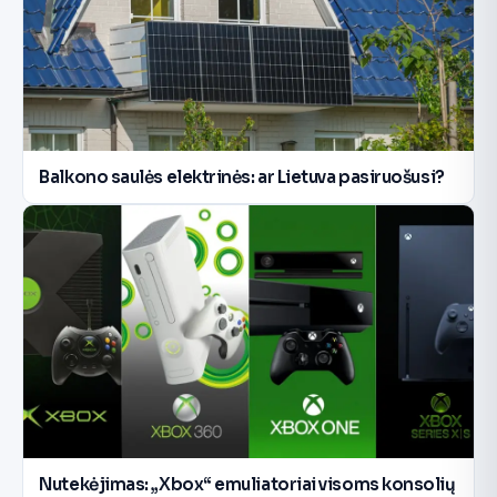
Balkono saulės elektrinės: ar Lietuva pasiruošusi?
Nutekėjimas: „Xbox“ emuliatoriai visoms konsolių