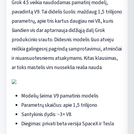
Grok 4.5 veikia naudodamas pamatinį modelį,
pavadintą V9. Tai didelis šuolis: maždaug 1,5 trilijono
parametrų, apie tris kartus daugiau nei V8, kuris
šiandien vis dar aptarnauja didžiąją dalį Grok
produkcinio srauto. Didesnis modelis šiuo atveju
reiškia galingesnį pagrindą samprotavimui, atminčiai
ir niuansuotesniems atsakymams. Kitas klausimas,
ar toks mastelis virs nuoseklia realia nauda.
Modelių šeima: V9 pamatinis modelis
Parametrų skaičius: apie 1,5 trilijono
Santykinis dydis: ~3× V8
Diegimas: privati beta versija SpaceX ir Tesla