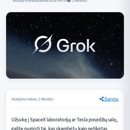
Austėja Kavaliauskaitė
2026-06-29
2
Minutės
Dalytis
Skaitymo laikas: 2 Minutės
Užsukę į SpaceX laboratoriją ar Tesla posėdžių salę,
galite nugirsti tai, kas skambėtų kaip netikėtas