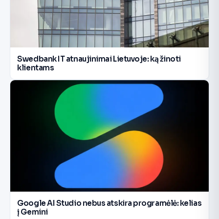
Swedbank IT atnaujinimai Lietuvoje: ką žinoti
klientams
Google AI Studio nebus atskira programėlė: kelias
į Gemini