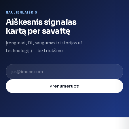
NAUJIENLAIŠKIS
Aiškesnis signalas
kartą per savaitę
Įrenginiai, DI, saugumas ir istorijos už
technologijų — be triukšmo.
El. pašto adresas
Prenumeruoti