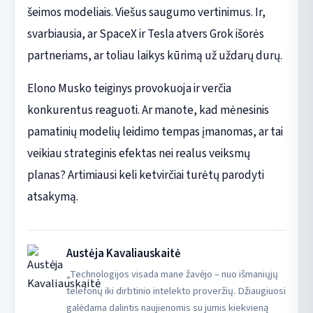
šeimos modeliais. Viešus saugumo vertinimus. Ir,
svarbiausia, ar SpaceX ir Tesla atvers Grok išorės
partneriams, ar toliau laikys kūrimą už uždarų durų.
Elono Musko teiginys provokuoja ir verčia
konkurentus reaguoti. Ar manote, kad mėnesinis
pamatinių modelių leidimo tempas įmanomas, ar tai
veikiau strateginis efektas nei realus veiksmų
planas? Artimiausi keli ketvirčiai turėtų parodyti
atsakymą.
Austėja Kavaliauskaitė
„Technologijos visada mane žavėjo – nuo išmaniųjų
telefonų iki dirbtinio intelekto proveržių. Džiaugiuosi
galėdama dalintis naujienomis su jumis kiekvieną