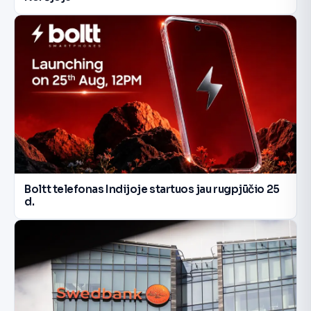
Boltt telefonas Indijoje startuos jau rugpjūčio 25
d.