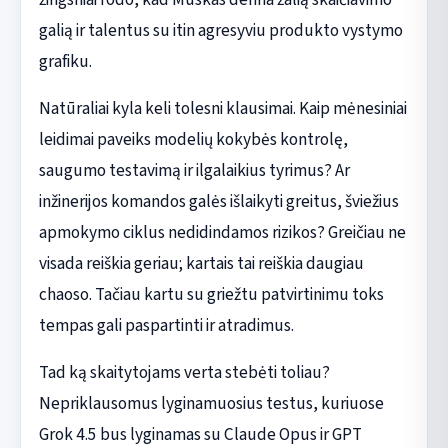
galią ir talentus su itin agresyviu produkto vystymo
grafiku.
Natūraliai kyla keli tolesni klausimai. Kaip mėnesiniai
leidimai paveiks modelių kokybės kontrolę,
saugumo testavimą ir ilgalaikius tyrimus? Ar
inžinerijos komandos galės išlaikyti greitus, šviežius
apmokymo ciklus nedidindamos rizikos? Greičiau ne
visada reiškia geriau; kartais tai reiškia daugiau
chaoso. Tačiau kartu su griežtu patvirtinimu toks
tempas gali paspartinti ir atradimus.
Tad ką skaitytojams verta stebėti toliau?
Nepriklausomus lyginamuosius testus, kuriuose
Grok 4.5 bus lyginamas su Claude Opus ir GPT