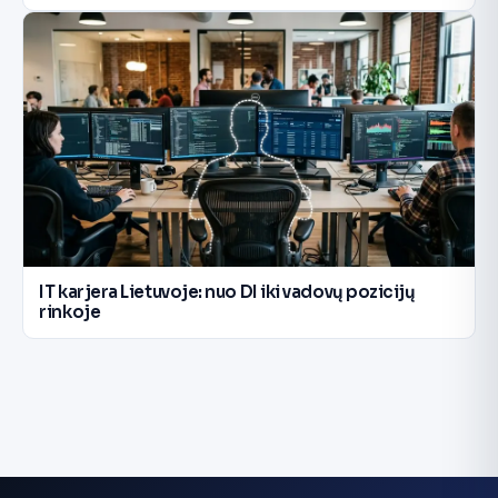
IT karjera Lietuvoje: nuo DI iki vadovų pozicijų
rinkoje