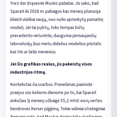
Yra ir dar drąsesnis Musko pažadas. Jis sako, kad
SpaceX iki 2026 m. pabaigos kas mėnesį planuoja
išleisti visiškai naują, nuo nulio apmokytą pamatinį
modelį. Jei tai įvyktų, toks tempas būtų
precedento neturintis; dauguma pirmaujančių
laboratorijų šiuo metu didelius modelius pristato
kas tris ar šešis mėnesius.
Jei šis grafikas realus, jis pakeistų visos
industrijos ritmą.
Kontekstas čia svarbus. Pranešimas pasirodė
praėjus vos kelioms dienoms po to, kai SpaceX
anksčiau šį mėnesį užbaigė 55,2 mlrd. eurų vertės
bendrovės Kerser įsigijimą. Tokie vidiniai strateginiai
žingsniai rodo, kad Muskas derina žalią skaičiavimo