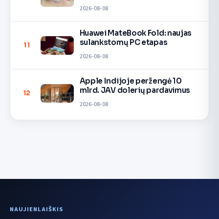
2026-08-08
Huawei MateBook Fold: naujas
sulankstomų PC etapas
11
2026-08-08
Apple Indijoje peržengė 10
mlrd. JAV dolerių pardavimus
12
2026-08-08
NAUJIENLAIŠKIS