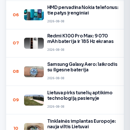
HMD pervadina Nokia telefonus:
tie patys įrenginiai
06
2026-08-08
Redmi K100 Pro Max: 9 070
mAh baterija ir 185 Hz ekranas
07
2026-08-08
Samsung Galaxy Aero: laikrodis
su ilgesne baterija
08
2026-08-08
Lietuva pirks tunelių aptikimo
technologiją pasienyje
09
2026-08-08
Tinklainės implantas Europoje:
nauja viltis Lietuvai
10