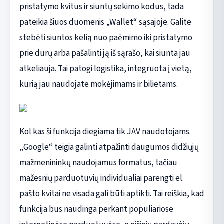
pristatymo kvitus ir siuntų sekimo kodus, tada
pateikia šiuos duomenis „Wallet“ sąsajoje. Galite
stebėti siuntos kelią nuo paėmimo iki pristatymo
prie durų arba pašalinti ją iš sąrašo, kai siunta jau
atkeliauja. Tai patogi logistika, integruota į vietą,
kurią jau naudojate mokėjimams ir bilietams.
Kol kas ši funkcija diegiama tik JAV naudotojams.
„Google“ teigia galinti atpažinti daugumos didžiųjų
mažmenininkų naudojamus formatus, tačiau
mažesnių parduotuvių individualiai parengti el.
pašto kvitai ne visada gali būti aptikti. Tai reiškia, kad
funkcija bus naudinga perkant populiariose