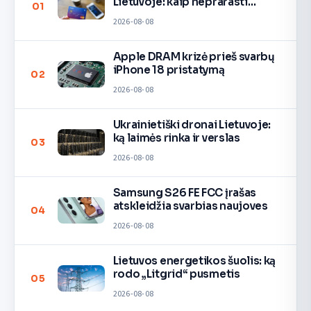
Lietuvoje: kaip neprarasti
01
pinigų
2026-08-08
Apple DRAM krizė prieš svarbų
iPhone 18 pristatymą
02
2026-08-08
Ukrainietiški dronai Lietuvoje:
ką laimės rinka ir verslas
03
2026-08-08
Samsung S26 FE FCC įrašas
atskleidžia svarbias naujoves
04
2026-08-08
Lietuvos energetikos šuolis: ką
rodo „Litgrid“ pusmetis
05
2026-08-08