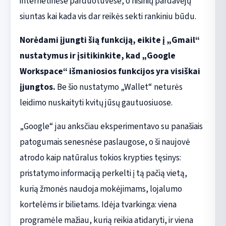
internetinėse parduotuvėse, o nišinių pardavėjų
siuntas kai kada vis dar reikės sekti rankiniu būdu.
Norėdami įjungti šią funkciją, eikite į „Gmail“
nustatymus ir įsitikinkite, kad „Google
Workspace“ išmaniosios funkcijos yra visiškai
įjungtos.
Be šio nustatymo „Wallet“ neturės
leidimo nuskaityti kvitų jūsų gautuosiuose.
„Google“ jau anksčiau eksperimentavo su panašiais
patogumais senesnėse paslaugose, o ši naujovė
atrodo kaip natūralus tokios krypties tęsinys:
pristatymo informaciją perkelti į tą pačią vietą,
kurią žmonės naudoja mokėjimams, lojalumo
kortelėms ir bilietams. Idėja tvarkinga: viena
programėle mažiau, kurią reikia atidaryti, ir viena