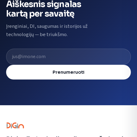
Aiškesnis signalas
kartą per savaitę
Įrenginiai, DI, saugumas ir istorijos už
technologijų — be triukšmo.
El. pašto adresas
Prenumeruoti