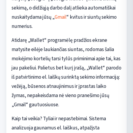
sekimą, o didžiąją darbo dalį atlieka automatiškai
nuskaitydama jūsų „
Gmail
“ kvitus ir siuntų sekimo
numerius.
Atidarę „Wallet“ programėlę pradžios ekrane
matysite eilėje laukiančias siuntas, rodomas šalia
mokėjimo kortelių tarsi tylūs priminimai apie tai, kas
jau pakeliui. Palietus bet kurį įrašą, „Wallet“ parodo
iš patvirtinimo el. laiškų surinktą sekimo informaciją:
vežėją, būsenos atnaujinimus ir įprastas laiko
žymas, nepakeisdama nė vieno pranešimo jūsų
„Gmail“ gautuosiuose.
Kaip tai veikia? Tyliai ir nepastebimai. Sistema
analizuoja gaunamus el. laiškus, atpažįsta