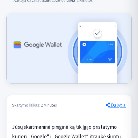
Austėja Kavaliauskaitė
2026-06-29
2
Minutės
Dalytis
Skaitymo laikas: 2 Minutės
Jūsų skaitmeninė piniginė ką tik įgijo pristatymo
kurjerį. „Google“ į „Google Wallet“ įtraukė siuntų