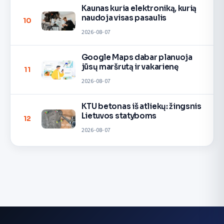
Kaunas kuria elektroniką, kurią
naudoja visas pasaulis
10
2026-08-07
Google Maps dabar planuoja
jūsų maršrutą ir vakarienę
11
2026-08-07
KTU betonas iš atliekų: žingsnis
Lietuvos statyboms
12
2026-08-07