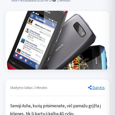
Viltė Petrauskaitė
2026-06-29
2
Minutės
Dalytis
Skaitymo laikas: 2 Minutės
Senoji Asha, kurią prisimenate, vėl pamažu grįžta į
kišenes, tik šį kartą ji kalba 4G ryšiu.