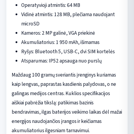
Operatyvioji atmintis: 64 MB
Vidinė atmintis: 128 MB, plečiama naudojant
microSD
Kameros: 2 MP galinė, VGA priekinė
Akumuliatorius: 1 950 mAh, išimamas
Ryšys: Bluetooth 5, USB-C, dvi SIM kortelės
Atsparumas: IP52 apsauga nuo purslų
Maždaug 100 gramų sveriantis įrenginys kuriamas
kaip lengvas, paprastas kasdienis palydovas, o ne
galingas medijos centras. Kuklios specifikacijos
aiškiai pabrėžia tikslą: patikimas bazinis
bendravimas, ilgas baterijos veikimo laikas dėl mažai
energijos naudojančios įrangos ir keičiamas
akumuliatorius ilgesniam tarnavimui.