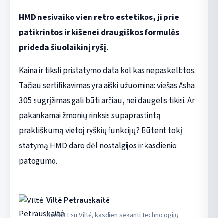
HMD nesivaiko vien retro estetikos, ji prie
patikrintos ir kišenei draugiškos formulės
prideda šiuolaikinį ryšį.
Kaina ir tiksli pristatymo data kol kas nepaskelbtos.
Tačiau sertifikavimas yra aiški užuomina: viešas Asha
305 sugrįžimas gali būti arčiau, nei daugelis tikisi. Ar
pakankamai žmonių rinksis supaprastintą
praktiškumą vietoj ryškių funkcijų? Būtent tokį
statymą HMD daro dėl nostalgijos ir kasdienio
patogumo.
Viltė Petrauskaitė
Sveiki! Esu Viltė, kasdien sekanti technologijų