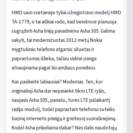
HMD savo svetainėje tyliai užregistravo modelį HMD
TA-1779, o tai aiškiai rodo, kad bendrovė planuoja
sugrąžinti Asha liniją pavadinimu Asha 305. Galima
sakyti, tai modernizuotas 2012 metų Nokia
mygtukinio telefono atgarsis: siluetas ir
paprastumas išlieka, tačiau vidinė įranga
atnaujinama pagal šio amžiaus poreikius.
Kas pasikeitė labiausiai? Modemas. Ten, kur
originalioji Asha dar nepasiekė tikro LTE ryšio,
naujasis Asha 305, panašu, turės LTE palaikantį
radijo modulį, todėl paprastam telefonui suteiks
bazinę interneto prieigą ir greitesnį susirašinėjimą.
Kodėl Asha prikeliama dabar? Nes dalis naudotojų