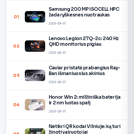
Samsung 200 MP ISOCELL HPC
žada ryškesnes nuotraukas
01
2026-08-07
Lenovo Legion 27Q-2c: 240 Hz
QHD monitorius pigiau
02
2026-08-07
Caviar pristatė prabangius Ray-
Ban išmaniuosius akinius
03
2026-08-07
Honor Win 2: milžiniška baterija
ir 2 nm lustas spalį
04
2026-08-07
Netikri QR kodai Vilniuje: ką turi
žinoti vairuotojai