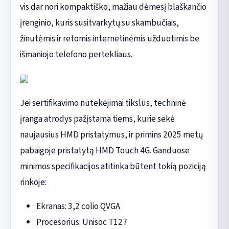
vis dar nori kompaktiško, mažiau dėmesį blaškančio
įrenginio, kuris susitvarkytų su skambučiais,
žinutėmis ir retomis internetinėmis užduotimis be
išmaniojo telefono pertekliaus.
Jei sertifikavimo nutekėjimai tikslūs, techninė
įranga atrodys pažįstama tiems, kurie sekė
naujausius HMD pristatymus, ir primins 2025 metų
pabaigoje pristatytą HMD Touch 4G. Ganduose
minimos specifikacijos atitinka būtent tokią poziciją
rinkoje:
Ekranas: 3,2 colio QVGA
Procesorius: Unisoc T127