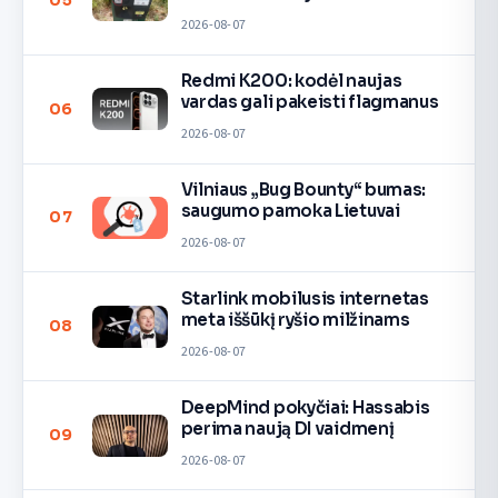
05
2026-08-07
Redmi K200: kodėl naujas
vardas gali pakeisti flagmanus
06
2026-08-07
Vilniaus „Bug Bounty“ bumas:
saugumo pamoka Lietuvai
07
2026-08-07
Starlink mobilusis internetas
meta iššūkį ryšio milžinams
08
2026-08-07
DeepMind pokyčiai: Hassabis
perima naują DI vaidmenį
09
2026-08-07