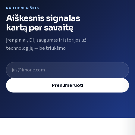
NAUJIENLAIŠKIS
Aiškesnis signalas
kartą per savaitę
Įrenginiai, DI, saugumas ir istorijos už
technologijų — be triukšmo.
El. pašto adresas
Prenumeruoti