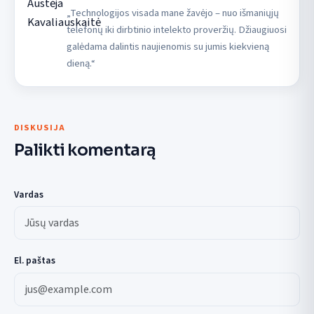
„Technologijos visada mane žavėjo – nuo išmaniųjų
telefonų iki dirbtinio intelekto proveržių. Džiaugiuosi
galėdama dalintis naujienomis su jumis kiekvieną
dieną.“
DISKUSIJA
Palikti komentarą
Vardas
El. paštas