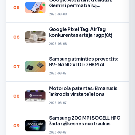
Gemini perima balsą
05
įrenginiuose
2026-08-08
Google Pixel Tag: AirTag
konkurentas artėja rugpjūtį
06
2026-08-08
Samsung atminties proveržis:
BV-NAND V10 ir zHBM AI
07
2026-08-07
Motorola patentas: išmanusis
laikrodis virsta telefonu
08
2026-08-07
Samsung 200 MP ISOCELL HPC
žada ryškesnes nuotraukas
09
2026-08-07