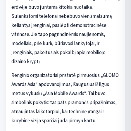
erdvėje buvo juntama kitokia nuotaika.
Sulankstomi telefonai nebebuvo vien smalsumą
keliantys įrenginiai, paslėpti demonstracinėse
vitrinose. Jie tapo pagrindinėmis naujienomis,
modeliais, prie kurių būriavosi lankytojai, ir
įrenginiais, pakeitusiais pokalbį apie mobiliojo
dizaino kryptį.
Renginio organizatoriai pristatė pirmuosius „GLOMO
Awards Asia“ apdovanojimus, išaugusius iš ilgus
metus vykusių „Asia Mobile Awards“. Tai buvo
simbolinis pokytis: tas pats pramonės pripažinimas,
atnaujintas laikotarpiui, kai techninė įranga ir
kūrybinė vizija sparčiai juda pirmyn kartu.