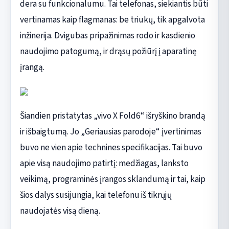
dera su funkcionalumu. Tai telefonas, siekiantis būti
vertinamas kaip flagmanas: be triukų, tik apgalvota
inžinerija. Dvigubas pripažinimas rodo ir kasdienio
naudojimo patogumą, ir drąsų požiūrį į aparatinę
įrangą.
Šiandien pristatytas „vivo X Fold6“ išryškino brandą
ir išbaigtumą. Jo „Geriausias parodoje“ įvertinimas
buvo ne vien apie technines specifikacijas. Tai buvo
apie visą naudojimo patirtį: medžiagas, lanksto
veikimą, programinės įrangos sklandumą ir tai, kaip
šios dalys susijungia, kai telefonu iš tikrųjų
naudojatės visą dieną.