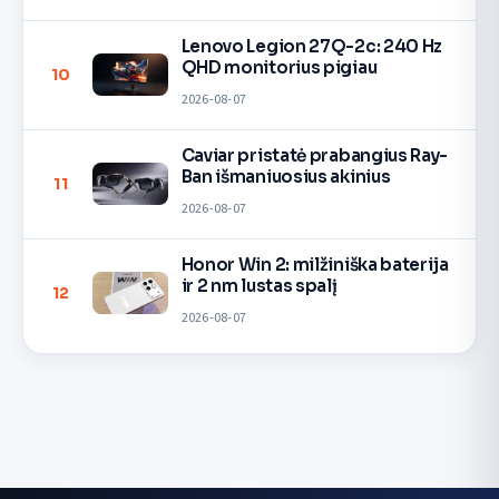
Lenovo Legion 27Q-2c: 240 Hz
QHD monitorius pigiau
10
2026-08-07
Caviar pristatė prabangius Ray-
Ban išmaniuosius akinius
11
2026-08-07
Honor Win 2: milžiniška baterija
ir 2 nm lustas spalį
12
2026-08-07