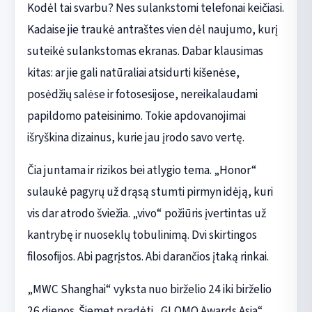
Kodėl tai svarbu? Nes sulankstomi telefonai keičiasi.
Kadaise jie traukė antraštes vien dėl naujumo, kurį
suteikė sulankstomas ekranas. Dabar klausimas
kitas: ar jie gali natūraliai atsidurti kišenėse,
posėdžių salėse ir fotosesijose, nereikalaudami
papildomo pateisinimo. Tokie apdovanojimai
išryškina dizainus, kurie jau įrodo savo vertę.
Čia juntama ir rizikos bei atlygio tema. „Honor“
sulaukė pagyrų už drąsą stumti pirmyn idėją, kuri
vis dar atrodo šviežia. „vivo“ požiūris įvertintas už
kantrybę ir nuoseklų tobulinimą. Dvi skirtingos
filosofijos. Abi pagrįstos. Abi darančios įtaką rinkai.
„MWC Shanghai“ vyksta nuo birželio 24 iki birželio
26 dienos. Šiemet pradėti „GLOMO Awards Asia“