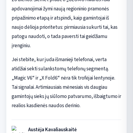
apdovanojimai žymi naują regioninio pramonės
pripažinimo etapą ir atspindi, kaip gamintojai iš
naujo dėlioja prioritetus: pirmiausia sukurti tai, kas
patogu naudoti, o tada paversti tai geidžiamu
įrenginiu.
Jei stebite, kur juda išmanieji telefonai, verta
atidžiai sekti sulankstomų telefonų segmentą.
„Magic V6“ ir „X Fold6“ nėra tik trofėjai lentynoje.
Tai signalai. Artimiausiais mėnesiais vis daugiau
gamintojų sieks jų siūlomo patvarumo, išbaigtumo ir
realios kasdienės naudos derinio.
Austėja Kavaliauskaitė