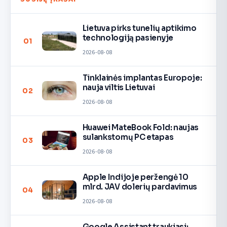
Lietuva pirks tunelių aptikimo
technologiją pasienyje
01
2026-08-08
Tinklainės implantas Europoje:
nauja viltis Lietuvai
02
2026-08-08
Huawei MateBook Fold: naujas
sulankstomų PC etapas
03
2026-08-08
Apple Indijoje peržengė 10
mlrd. JAV dolerių pardavimus
04
2026-08-08
Google Assistant traukiasi: