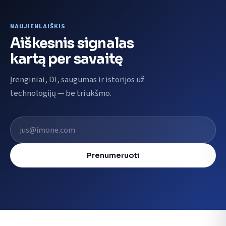
NAUJIENLAIŠKIS
Aiškesnis signalas
kartą per savaitę
Įrenginiai, DI, saugumas ir istorijos už
technologijų — be triukšmo.
El. pašto adresas
Prenumeruoti