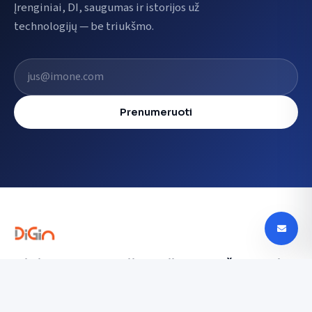
Įrenginiai, DI, saugumas ir istorijos už
technologijų — be triukšmo.
El. pašto adresas
Prenumeruoti
Digin - Technologijų naujienos, apžvalgos ir
tendencijos Lietuvoje
digin.lt – naujausios technologijų naujienos, išsamios