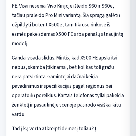
FE. Visai neseniai Vivo Kinijoje išleido S60 ir S60e,
tačiau praleido Pro Mini variantą. Šią spragą galėtų
užpildyti būtent X500e, tam tikrose rinkose iš
esmės pakeisdamas X500 FE arba panašų atnaujintą
modelį.
Gandai visada slidūs. Mintis, kad X500 FE apskritai
nebus, skamba įtikinamai, bet kol kas toli gražu
nėra patvirtinta. Gamintojai dažnai keičia
pavadinimus ir specifikacijas pagal regionus bei
operatorių poreikius. Kartais telefonas tyliai pakeičia
ženklelį ir pasaulinėje scenoje pasirodo visiškai kitu
vardu.
Tad į ką verta atkreipti dėmesį toliau? Į