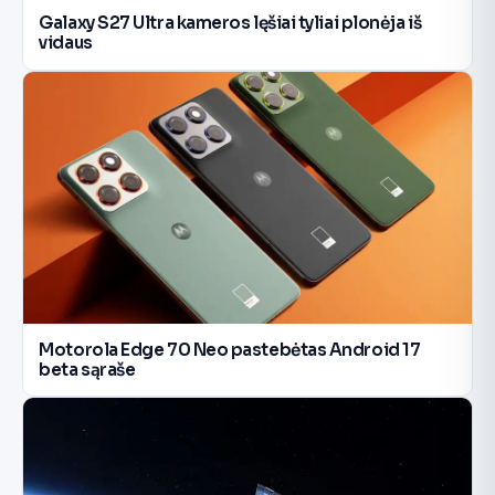
Galaxy S27 Ultra kameros lęšiai tyliai plonėja iš
vidaus
Motorola Edge 70 Neo pastebėtas Android 17
beta sąraše