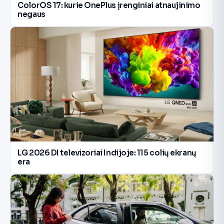
ColorOS 17: kurie OnePlus įrenginiai atnaujinimo
negaus
LG 2026 DI televizoriai Indijoje: 115 colių ekranų
era