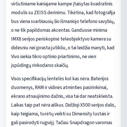
viršutiniame kairiajame kampe įtaisytas kvadratinis
modulis su ZEISS derinimu. Tikėtina, kad fotografija
bus viena svarbiausių šio išmaniojo telefono savybių,
o ne tik papildomas akcentas. Ganduose minima
IMX8 serijos periskopinė teleobjektyvo kamera su
didesniu nei įprasta jutikliu, o tai leidžia manyti, kad
Vivo siekia tikro optinio priartinimo, ne vien
įspūdingų rinkodaros skaičių.
Visos specifikacijų lentelės kol kas nėra. Baterijos
duomenys, RAM ir vidinės atminties pasirinkimai,
ekrano atnaujinimo dažnis, visa tai dar neatskleista.
Laikas taip pat nėra aiškus. Didžioji X500 serijos dalis,
kaip teigiama, turėtų veikti su Dimensity lustais ir
gali pasirodyti rugsėjį. Tačiau Snapdragon varomas