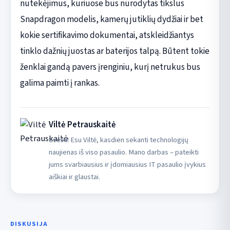
nutekėjimus, kuriuose bus nurodytas tikslus
Snapdragon modelis, kamerų jutiklių dydžiai ir bet
kokie sertifikavimo dokumentai, atskleidžiantys
tinklo dažnių juostas ar baterijos talpą. Būtent tokie
ženklai gandą pavers įrenginiu, kurį netrukus bus
galima paimti į rankas.
Viltė Petrauskaitė
Sveiki! Esu Viltė, kasdien sekanti technologijų
naujienas iš viso pasaulio. Mano darbas – pateikti
jums svarbiausius ir įdomiausius IT pasaulio įvykius
aiškiai ir glaustai.
DISKUSIJA