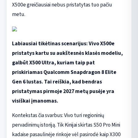
X500e greičiausiai nebus pristatytas tuo pačiu
metu.
Labiausiai tikėtinas scenarijus: Vivo X500e
pristatys kartu su aukštesnės klasės modeliu,
galbūt X500 Ultra, kuriam taip pat
priskiriamas Qualcomm Snapdragon 8 Elite
Gen 6 lustas. Tai reiškia, kad bendras
pristatymas pirmoje 2027 metų pusėje yra
visiškai įmanomas.
Kontekstas čia svarbus: Vivo turi regioninių
pervadinimų istoriją. Tik Kinijai skirtas S50 Pro Mini
kadaise pasaulinėje rinkoje vėl pasirodė kaip X300