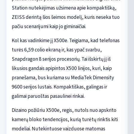
Station nutekėjimas užsimena apie kompaktišką,
ZEISS derintą šios šeimos modelį, kuris neseka tuo
pačiu scenarijumi kaip jo giminaičiai.
Kol kas vadinkime jį X500e. Teigiama, kad telefonas
turės 6,59 colio ekraną ir, kas ypač svarbu,
Snapdragon 8 serijos procesorių. Tai išskirtų jį iš
likusios gandais apipintos X500 linijos, kuri, kaip
pranešama, bus kuriama su MediaTek Dimensity
9600 serijos lustais. Kompaktiškas, galingas ir
galimai paruoštas pasaulinei rinkai.
Dizaino požiūriu X500e, regis, nutols nuo apskrito
kamerų bloko tendencijos, kurią turėtų rinktis kiti
modeliai. Nutekintuose vaizduose matomas