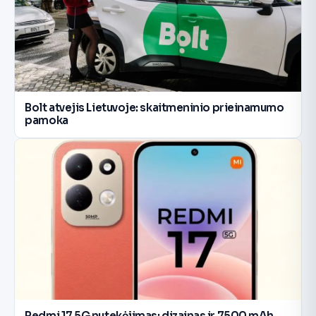
Bolt atvejis Lietuvoje: skaitmeninio prieinamumo
pamoka
Redmi 17 5G nutekėjimas: dizainas ir 7500 mAh