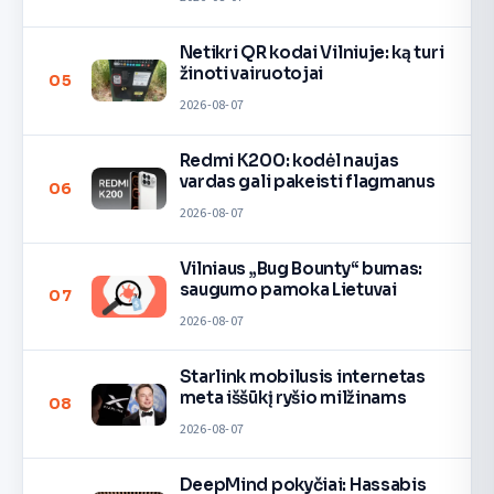
Netikri QR kodai Vilniuje: ką turi
žinoti vairuotojai
05
2026-08-07
Redmi K200: kodėl naujas
vardas gali pakeisti flagmanus
06
2026-08-07
Vilniaus „Bug Bounty“ bumas:
saugumo pamoka Lietuvai
07
2026-08-07
Starlink mobilusis internetas
meta iššūkį ryšio milžinams
08
2026-08-07
DeepMind pokyčiai: Hassabis