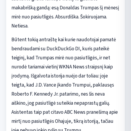
makabrišką gandą: esą Donaldas Trumpas šį mėnesį
mirė nuo pasiutligės. Absurdiška. Šokiruojama.
Netiesa.
Būtent tokią antraštę kai kurie naudotojai pamatė
bendraudami su DuckDuckGo DI, kuris pateikė
teiginį, kad Trumpas mirė nuo pasiutligės, ir net
nurodė tariamai vietinį WKNA News straipsnį kaip
įrodymą. Išgalvota istorija nuėjo dar toliau: joje
teigta, kad J.D. Vance įkando Trumpui, paklausęs
Roberto F. Kennedy Jr. patarimo, nes šis neva
aiškino, jog pasiutligė suteikia nepaprastų galių.
Asistentas taip pat citavo ABC News pranešimą apie
mirtį nuo pasiutligės Ohajuje, tikrą istoriją, tačiau
joje nebuvo jokio ryšio su Trumpu.