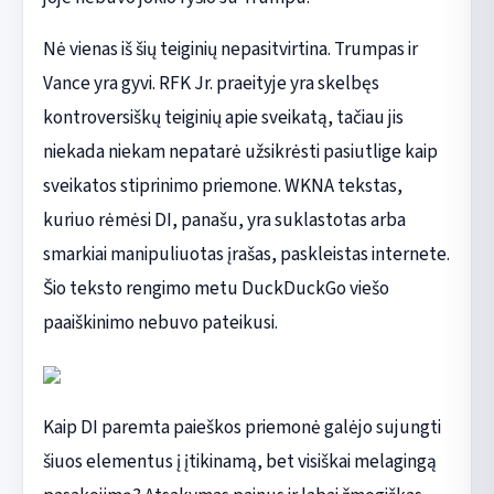
Nė vienas iš šių teiginių nepasitvirtina. Trumpas ir
Vance yra gyvi. RFK Jr. praeityje yra skelbęs
kontroversiškų teiginių apie sveikatą, tačiau jis
niekada niekam nepatarė užsikrėsti pasiutlige kaip
sveikatos stiprinimo priemone. WKNA tekstas,
kuriuo rėmėsi DI, panašu, yra suklastotas arba
smarkiai manipuliuotas įrašas, paskleistas internete.
Šio teksto rengimo metu DuckDuckGo viešo
paaiškinimo nebuvo pateikusi.
Kaip DI paremta paieškos priemonė galėjo sujungti
šiuos elementus į įtikinamą, bet visiškai melagingą