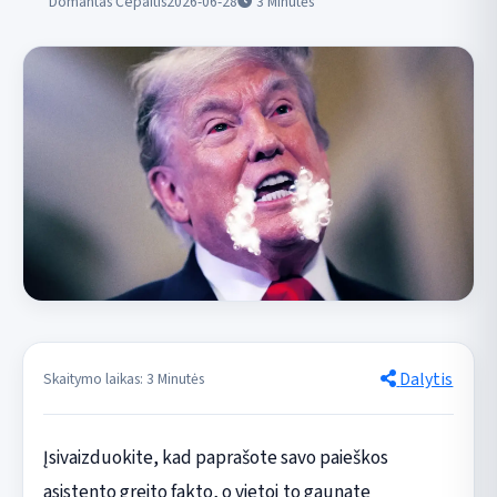
Domantas Čepaitis
2026-06-28
3
Minutės
Dalytis
Skaitymo laikas: 3 Minutės
Įsivaizduokite, kad paprašote savo paieškos
asistento greito fakto, o vietoj to gaunate