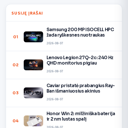
SUSIJĘ ĮRAŠAI
Samsung 200 MP ISOCELL HPC
žada ryškesnes nuotraukas
01
2026-08-07
Lenovo Legion 27Q-2c: 240 Hz
QHD monitorius pigiau
02
2026-08-07
Caviar pristatė prabangius Ray-
Ban išmaniuosius akinius
03
2026-08-07
Honor Win 2: milžiniška baterija
ir 2 nm lustas spalį
04
2026-08-07