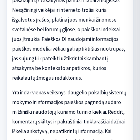
pasakojimą? Atsakymas painus ir labai žmogiškas.
Nesąžiningi veikėjai ir interneto troliai kuria
išgalvotus įrašus, platina juos menkai žinomose
svetainėse bei forumų gijose, o paieškos indeksai
juos įtraukia. Paieškos DI naudojami informacijos
paieškos modeliai vėliau gali aptikti šias nuotrupas,
jas sujungti ir pateikti užtikrintai skambantį
atsakymą be konteksto ar patikros, kurios
reikalautų žmogus redaktorius.
Yra ir dar vienas veiksnys: daugelio pokalbių sistemų
mokymo ir informacijos paieškos pagrindą sudaro
milžiniški naudotojų kuriamo turinio kiekiai. Reddit,
komentarų skiltys ir pakraštiniai tinklaraščiai dažnai
iškelia ankstyvą, nepatikrintą informaciją. Kai