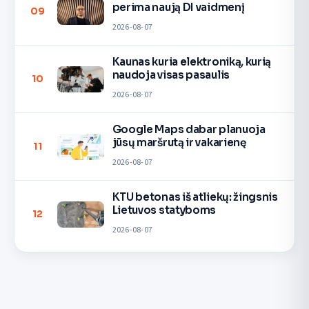
perima naują DI vaidmenį
09
2026-08-07
Kaunas kuria elektroniką, kurią
naudoja visas pasaulis
10
2026-08-07
Google Maps dabar planuoja
jūsų maršrutą ir vakarienę
11
2026-08-07
KTU betonas iš atliekų: žingsnis
Lietuvos statyboms
12
2026-08-07