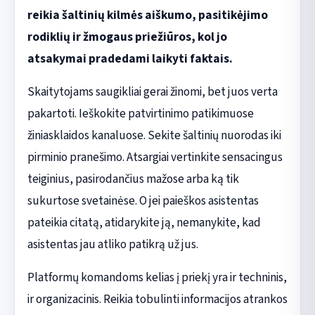
reikia šaltinių kilmės aiškumo, pasitikėjimo
rodiklių ir žmogaus priežiūros, kol jo
atsakymai pradedami laikyti faktais.
Skaitytojams saugikliai gerai žinomi, bet juos verta
pakartoti. Ieškokite patvirtinimo patikimuose
žiniasklaidos kanaluose. Sekite šaltinių nuorodas iki
pirminio pranešimo. Atsargiai vertinkite sensacingus
teiginius, pasirodančius mažose arba ką tik
sukurtose svetainėse. O jei paieškos asistentas
pateikia citatą, atidarykite ją, nemanykite, kad
asistentas jau atliko patikrą už jus.
Platformų komandoms kelias į priekį yra ir techninis,
ir organizacinis. Reikia tobulinti informacijos atrankos