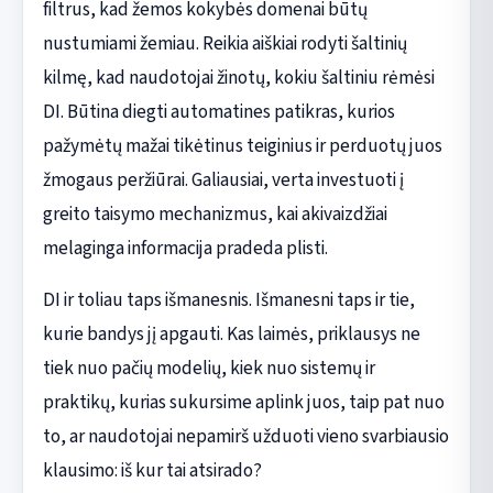
filtrus, kad žemos kokybės domenai būtų
nustumiami žemiau. Reikia aiškiai rodyti šaltinių
kilmę, kad naudotojai žinotų, kokiu šaltiniu rėmėsi
DI. Būtina diegti automatines patikras, kurios
pažymėtų mažai tikėtinus teiginius ir perduotų juos
žmogaus peržiūrai. Galiausiai, verta investuoti į
greito taisymo mechanizmus, kai akivaizdžiai
melaginga informacija pradeda plisti.
DI ir toliau taps išmanesnis. Išmanesni taps ir tie,
kurie bandys jį apgauti. Kas laimės, priklausys ne
tiek nuo pačių modelių, kiek nuo sistemų ir
praktikų, kurias sukursime aplink juos, taip pat nuo
to, ar naudotojai nepamirš užduoti vieno svarbiausio
klausimo: iš kur tai atsirado?