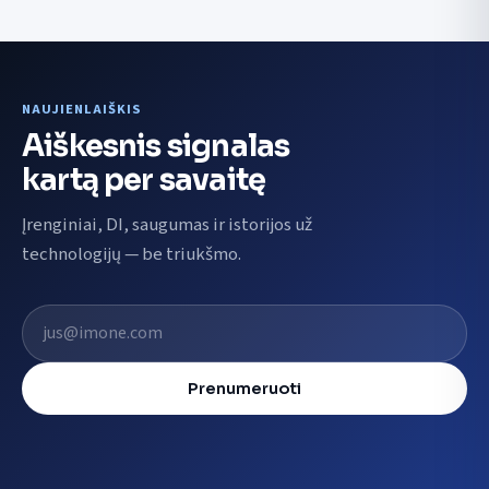
NAUJIENLAIŠKIS
Aiškesnis signalas
kartą per savaitę
Įrenginiai, DI, saugumas ir istorijos už
technologijų — be triukšmo.
El. pašto adresas
Prenumeruoti