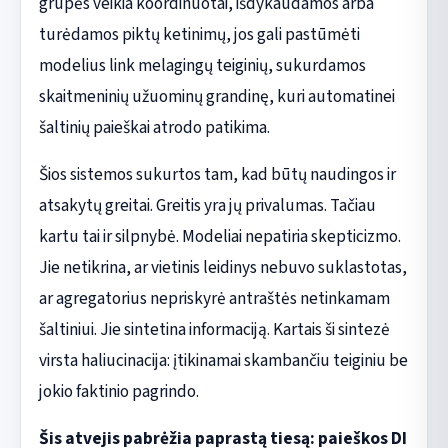
grupės veikia koordinuotai, išdykaudamos arba
turėdamos piktų ketinimų, jos gali pastūmėti
modelius link melagingų teiginių, sukurdamos
skaitmeninių užuominų grandinę, kuri automatinei
šaltinių paieškai atrodo patikima.
Šios sistemos sukurtos tam, kad būtų naudingos ir
atsakytų greitai. Greitis yra jų privalumas. Tačiau
kartu tai ir silpnybė. Modeliai nepatiria skepticizmo.
Jie netikrina, ar vietinis leidinys nebuvo suklastotas,
ar agregatorius nepriskyrė antraštės netinkamam
šaltiniui. Jie sintetina informaciją. Kartais ši sintezė
virsta haliucinacija: įtikinamai skambančiu teiginiu be
jokio faktinio pagrindo.
Šis atvejis pabrėžia paprastą tiesą: paieškos DI