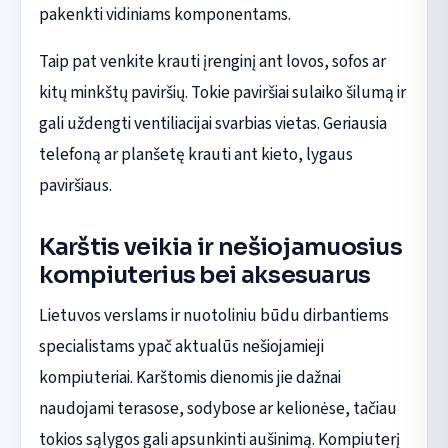
pakenkti vidiniams komponentams.
Taip pat venkite krauti įrenginį ant lovos, sofos ar
kitų minkštų paviršių. Tokie paviršiai sulaiko šilumą ir
gali uždengti ventiliacijai svarbias vietas. Geriausia
telefoną ar planšetę krauti ant kieto, lygaus
paviršiaus.
Karštis veikia ir nešiojamuosius
kompiuterius bei aksesuarus
Lietuvos verslams ir nuotoliniu būdu dirbantiems
specialistams ypač aktualūs nešiojamieji
kompiuteriai. Karštomis dienomis jie dažnai
naudojami terasose, sodybose ar kelionėse, tačiau
tokios sąlygos gali apsunkinti aušinimą. Kompiuterį