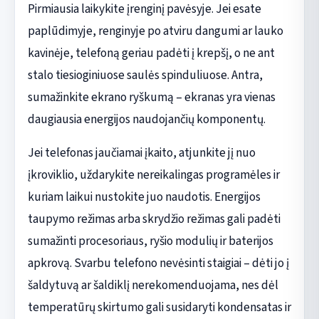
Pirmiausia laikykite įrenginį pavėsyje. Jei esate
paplūdimyje, renginyje po atviru dangumi ar lauko
kavinėje, telefoną geriau padėti į krepšį, o ne ant
stalo tiesioginiuose saulės spinduliuose. Antra,
sumažinkite ekrano ryškumą – ekranas yra vienas
daugiausia energijos naudojančių komponentų.
Jei telefonas jaučiamai įkaito, atjunkite jį nuo
įkroviklio, uždarykite nereikalingas programėles ir
kuriam laikui nustokite juo naudotis. Energijos
taupymo režimas arba skrydžio režimas gali padėti
sumažinti procesoriaus, ryšio modulių ir baterijos
apkrovą. Svarbu telefono nevėsinti staigiai – dėti jo į
šaldytuvą ar šaldiklį nerekomenduojama, nes dėl
temperatūrų skirtumo gali susidaryti kondensatas ir