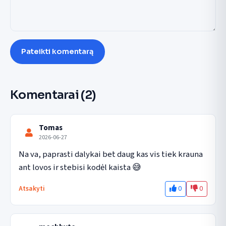
Pateikti komentarą
Komentarai
(2)
Tomas
2026-06-27
Na va, paprasti dalykai bet daug kas vis tiek krauna 
ant lovos ir stebisi kodėl kaista 😅
0
0
Atsakyti