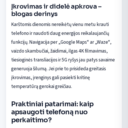
Įkrovimas ir didelė apkrova –
blogas derinys
Karštomis dienomis nereikėtų vienu metu krauti
telefono ir naudoti daug energijos reikalaujančių
funkcijų. Navigacija per „Google Maps“ ar „Waze“,
vaizdo skambučiai, žaidimai, ilgas 4K filmavimas,
tiesioginės transliacijos ir 5G ryšys jau patys savaime
generuoja šilumą. Jei prie to prisideda greitasis
įkrovimas, įrenginys gali pasiekti kritinę
temperatūrą gerokai greičiau.
Praktiniai patarimai: kaip
apsaugoti telefoną nuo
perkaitimo?