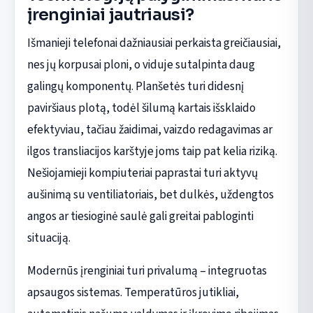
įrenginiai jautriausi?
Išmanieji telefonai dažniausiai perkaista greičiausiai,
nes jų korpusai ploni, o viduje sutalpinta daug
galingų komponentų. Planšetės turi didesnį
paviršiaus plotą, todėl šilumą kartais išsklaido
efektyviau, tačiau žaidimai, vaizdo redagavimas ar
ilgos transliacijos karštyje joms taip pat kelia riziką.
Nešiojamieji kompiuteriai paprastai turi aktyvų
aušinimą su ventiliatoriais, bet dulkės, uždengtos
angos ar tiesioginė saulė gali greitai pabloginti
situaciją.
Modernūs įrenginiai turi privalumą – integruotas
apsaugos sistemas. Temperatūros jutikliai,