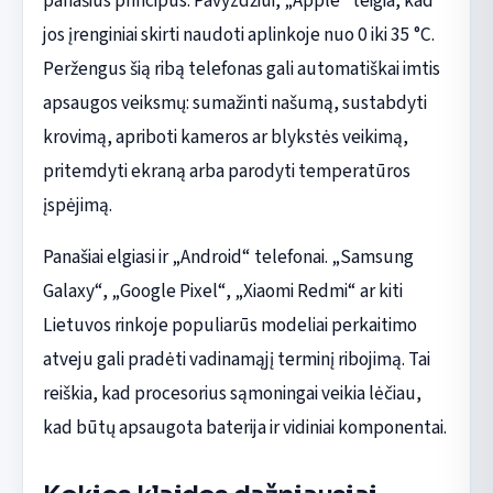
panašius principus. Pavyzdžiui, „Apple“ teigia, kad
jos įrenginiai skirti naudoti aplinkoje nuo 0 iki 35 °C.
Peržengus šią ribą telefonas gali automatiškai imtis
apsaugos veiksmų: sumažinti našumą, sustabdyti
krovimą, apriboti kameros ar blykstės veikimą,
pritemdyti ekraną arba parodyti temperatūros
įspėjimą.
Panašiai elgiasi ir „Android“ telefonai. „Samsung
Galaxy“, „Google Pixel“, „Xiaomi Redmi“ ar kiti
Lietuvos rinkoje populiarūs modeliai perkaitimo
atveju gali pradėti vadinamąjį terminį ribojimą. Tai
reiškia, kad procesorius sąmoningai veikia lėčiau,
kad būtų apsaugota baterija ir vidiniai komponentai.