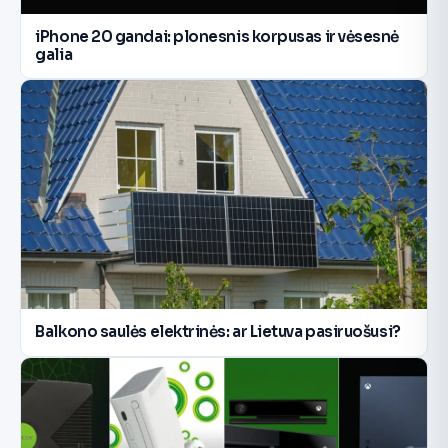
iPhone 20 gandai: plonesnis korpusas ir vėsesnė
galia
Balkono saulės elektrinės: ar Lietuva pasiruošusi?