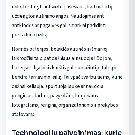
reikėtų statyti ant kieto paviršiaus, kad nebūtų
uždengtos aušinimo angos. Naudojimas ant
antklodės ar pagalvės gali smarkiai padidinti
perkaitimo riziką.
Išorinės baterijos, belaidės ausinės ir išmanieji
laikrodžiai taip pat dažniausiai naudoja ličio jonų
baterijas. Ilgalaikis karštis gali sumažinti jų talpą ir
bendrą tarnavimo laiką. Tai ypač svarbu tiems, kurie
dažnai keliauja, sportuoja lauke ar naudoja
įrenginius darbui, pavyzdžiui, kurjeriams,
fotografams, renginių organizatoriams ir prekybos
atstovams.
Technologijų palyginimas: kurie