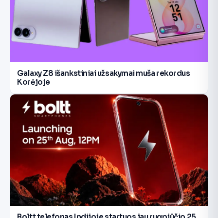
Galaxy Z8 išankstiniai užsakymai muša rekordus
Korėjoje
Boltt telefonas Indijoje startuos jau rugpjūčio 25