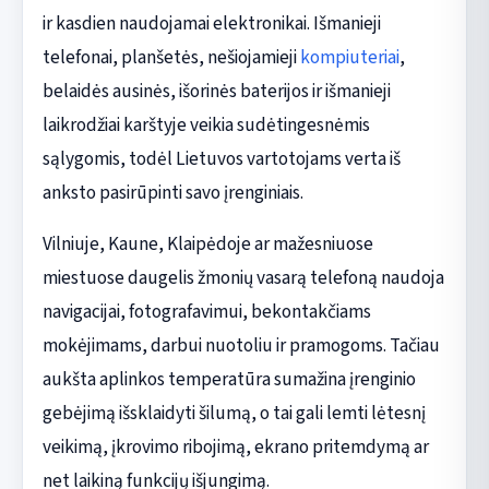
ir kasdien naudojamai elektronikai. Išmanieji
telefonai, planšetės, nešiojamieji
kompiuteriai
,
belaidės ausinės, išorinės baterijos ir išmanieji
laikrodžiai karštyje veikia sudėtingesnėmis
sąlygomis, todėl Lietuvos vartotojams verta iš
anksto pasirūpinti savo įrenginiais.
Vilniuje, Kaune, Klaipėdoje ar mažesniuose
miestuose daugelis žmonių vasarą telefoną naudoja
navigacijai, fotografavimui, bekontakčiams
mokėjimams, darbui nuotoliu ir pramogoms. Tačiau
aukšta aplinkos temperatūra sumažina įrenginio
gebėjimą išsklaidyti šilumą, o tai gali lemti lėtesnį
veikimą, įkrovimo ribojimą, ekrano pritemdymą ar
net laikiną funkcijų išjungimą.