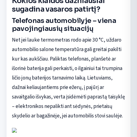
Kokios klaidos dažniausiai
sugadina vasaros patirtį?
Telefonas automobilyje – viena
pavojingiausių situacijų
Net jei lauke termometras rodo apie 30 °C, uždaro
automobilio salone temperatūra gali greitai pakilti
kur kas aukščiau. Paliktas telefonas, planšetė ar
išorinė baterija gali perkaisti, o ilgainiui tai trumpina
ličio jonų baterijos tarnavimo laiką. Lietuviams,
dažnai keliaujantiems prie ežerų, į pajūrį ar
savaitgalio išvykas, verta įsidėmėti paprastą taisyklę
– elektronikos nepalikti ant sėdynės, prietaisų
skydelio ar bagažinėje, jei automobilis stovi saulėje.