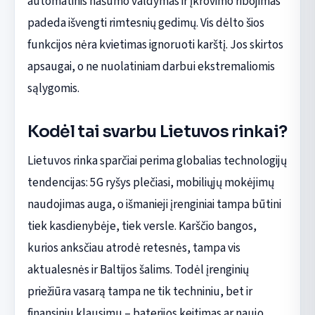
automatinis našumo valdymas ir įkrovimo ribojimas
padeda išvengti rimtesnių gedimų. Vis dėlto šios
funkcijos nėra kvietimas ignoruoti karštį. Jos skirtos
apsaugai, o ne nuolatiniam darbui ekstremaliomis
sąlygomis.
Kodėl tai svarbu Lietuvos rinkai?
Lietuvos rinka sparčiai perima globalias technologijų
tendencijas: 5G ryšys plečiasi, mobiliųjų mokėjimų
naudojimas auga, o išmanieji įrenginiai tampa būtini
tiek kasdienybėje, tiek versle. Karščio bangos,
kurios anksčiau atrodė retesnės, tampa vis
aktualesnės ir Baltijos šalims. Todėl įrenginių
priežiūra vasarą tampa ne tik techniniu, bet ir
finansiniu klausimu – baterijos keitimas ar naujo