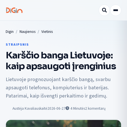
Digin
Naujienos
Vietinis
STRAIPSNIS
Karščio banga Lietuvoje:
kaip apsaugoti įrenginius
Lietuvoje prognozuojant karščio bangą, svarbu
apsaugoti telefonus, kompiuterius ir baterijas.
Patarimai, kaip išvengti perkaitimo ir gedimų.
Austėja Kavaliauskaitė
2026-06-27
4
Minutės
2 komentarų