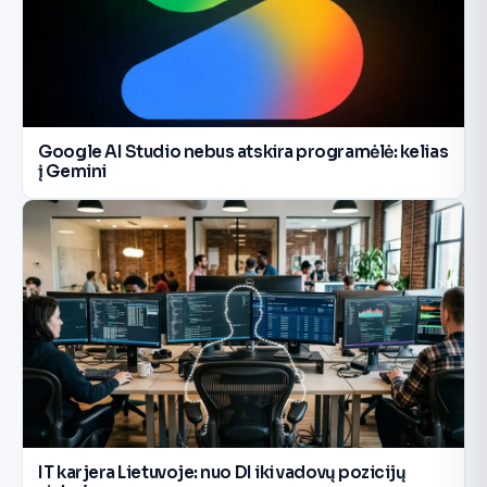
Google AI Studio nebus atskira programėlė: kelias
į Gemini
IT karjera Lietuvoje: nuo DI iki vadovų pozicijų