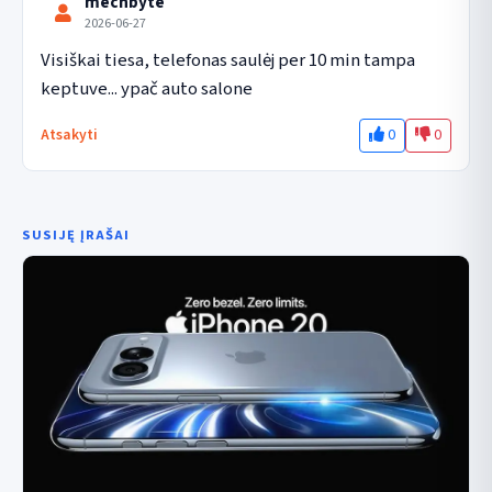
mechbyte
2026-06-27
Visiškai tiesa, telefonas saulėj per 10 min tampa 
keptuve... ypač auto salone
0
0
Atsakyti
SUSIJĘ ĮRAŠAI