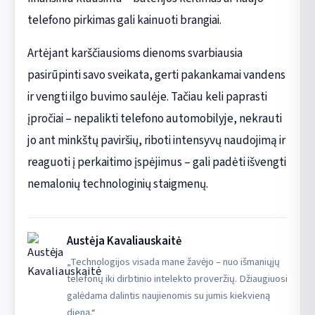
telefono pirkimas gali kainuoti brangiai.
Artėjant karščiausioms dienoms svarbiausia
pasirūpinti savo sveikata, gerti pakankamai vandens
ir vengti ilgo buvimo saulėje. Tačiau keli paprasti
įpročiai – nepalikti telefono automobilyje, nekrauti
jo ant minkštų paviršių, riboti intensyvų naudojimą ir
reaguoti į perkaitimo įspėjimus – gali padėti išvengti
nemalonių technologinių staigmenų.
Austėja Kavaliauskaitė
„Technologijos visada mane žavėjo – nuo išmaniųjų
telefonų iki dirbtinio intelekto proveržių. Džiaugiuosi
galėdama dalintis naujienomis su jumis kiekvieną
dieną.“