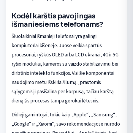
Kodėl karštis pavojingas
išmaniesiems telefonams?
Šiuolaikiniai išmanieji telefonai yra galingi
kompiuteriai kišenėje. Juose veikia spartūs
procesoriai, ryškūs OLED arba LCD ekranai, 4G ir 5G
ryšio moduliai, kameros su vaizdo stabilizavimu bei
dirbtinio intelekto funkcijos. Visi šie komponentai
naudojimo metu išskiria šilumą. Įprastomis
sąlygomis ji pasišalina per korpusą, tačiau karštą
dieną šis procesas tampa gerokai lėtesnis.
Didieji gamintojai, tokie kaip „Apple“, „Samsung“,
„Google“ ir „Xiaomi“, savo rekomendacijose nurodo