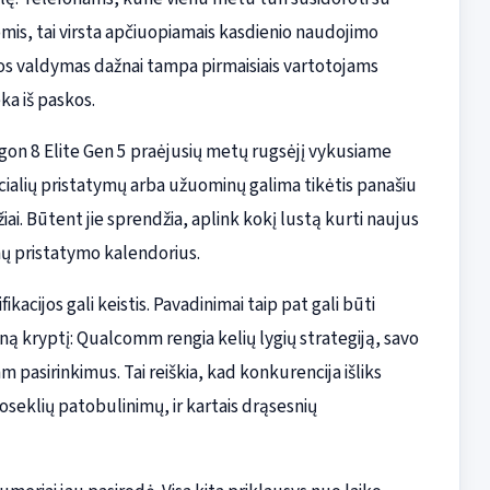
mis, tai virsta apčiuopiamais kasdienio naudojimo
ros valdymas dažnai tampa pirmaisiais vartotojams
ka iš paskos.
n 8 Elite Gen 5 praėjusių metų rugsėjį vykusiame
icialių pristatymų arba užuominų galima tikėtis panašiu
žiai. Būtent jie sprendžia, aplink kokį lustą kurti naujus
nų pristatymo kalendorius.
kacijos gali keistis. Pavadinimai taip pat gali būti
ieną kryptį: Qualcomm rengia kelių lygių strategiją, savo
 pasirinkimus. Tai reiškia, kad konkurencija išliks
uoseklių patobulinimų, ir kartais drąsesnių