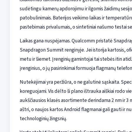
sudėtingu kamerų apdorojimu ir ilgomis žaidimų sesijo
patobulinimais. Baterijos veikimo laikas ir temperatū
pastebimais privalumais, o sintetiniai našumo testai se
Laikas gana nuspėjamas. Qualcomm pristatė Snapdrago
Snapdragon Summit renginyje. Jei istorija kartosis, of
metu ir šiemet. Įrenginių gamintojai tai stebės itin atid
įrenginius, o jų pasirinkimai formuoja flagmanų telefo
Nutekėjimai yra peržiūra, o ne galutinė sąskaita. Specifi
koreguojami. Vis dėlto ši plano ištrauka aiškiai rodo v
aukščiausios klasės asortimente derindama 2 nm ir 3 nm
aštri, o naujos kartos Android flagmanai gali gauti ir n
technologinių žingsnių.