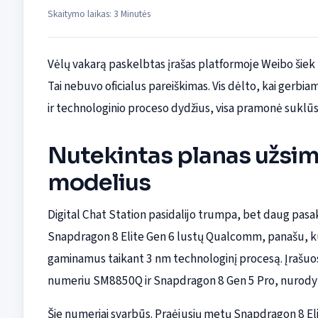
Skaitymo laikas: 3 Minutės
Vėlų vakarą paskelbtas įrašas platformoje Weibo šiek
Tai nebuvo oficialus pareiškimas. Vis dėlto, kai gerbi
ir technologinio proceso dydžius, visa pramonė suklūs
Nutekintas planas užsim
modelius
Digital Chat Station pasidalijo trumpa, bet daug pasak
Snapdragon 8 Elite Gen 6 lustų Qualcomm, panašu, ku
gaminamus taikant 3 nm technologinį procesą. Įrašuose
numeriu SM8850Q ir Snapdragon 8 Gen 5 Pro, nurody
Šie numeriai svarbūs. Praėjusių metų Snapdragon 8 Eli