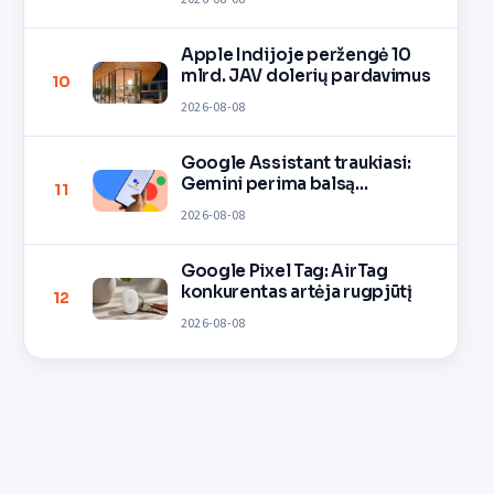
Apple Indijoje peržengė 10
mlrd. JAV dolerių pardavimus
10
2026-08-08
Google Assistant traukiasi:
Gemini perima balsą
11
įrenginiuose
2026-08-08
Google Pixel Tag: AirTag
konkurentas artėja rugpjūtį
12
2026-08-08