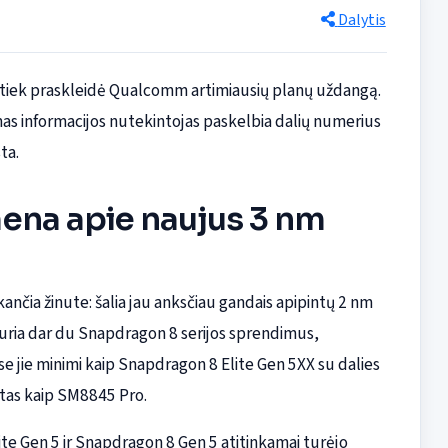
Dalytis
 tiek praskleidė Qualcomm artimiausių planų uždangą.
amas informacijos nutekintojas paskelbia dalių numerius
ta.
ena apie naujus 3 nm
ančia žinute: šalia jau anksčiau gandais apipintų 2 nm
ria dar du Snapdragon 8 serijos sprendimus,
 jie minimi kaip Snapdragon 8 Elite Gen 5XX su dalies
tas kaip SM8845 Pro.
te Gen 5 ir Snapdragon 8 Gen 5 atitinkamai turėjo