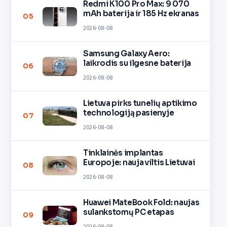
Redmi K100 Pro Max: 9 070
mAh baterija ir 185 Hz ekranas
05
2026-08-08
Samsung Galaxy Aero:
laikrodis su ilgesne baterija
06
2026-08-08
Lietuva pirks tunelių aptikimo
technologiją pasienyje
07
2026-08-08
Tinklainės implantas
Europoje: nauja viltis Lietuvai
08
2026-08-08
Huawei MateBook Fold: naujas
sulankstomų PC etapas
09
2026-08-08