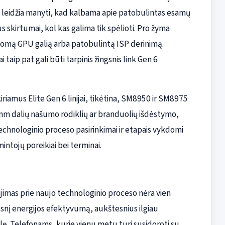
leidžia manyti, kad kalbama apie patobulintas esamų
bus skirtumai, kol kas galima tik spėlioti. Pro žyma
ldomą GPU galią arba patobulintą ISP derinimą.
ip pat gali būti tarpinis žingsnis link Gen 6
iamus Elite Gen 6 linijai, tikėtina, SM8950 ir SM8975
 nm dalių našumo rodiklių ar branduolių išdėstymo,
 technologinio proceso pasirinkimai ir etapais vykdomi
intojų poreikiai bei terminai.
jimas prie naujo technologinio proceso nėra vien
esnį energijos efektyvumą, aukštesnius ilgiau
lę. Telefonams, kurie vienu metu turi susidoroti su