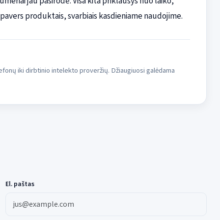
meriai jau pasirodė. Visa kita priklausys nuo laiko,
s pavers produktais, svarbiais kasdieniame naudojime.
fonų iki dirbtinio intelekto proveržių. Džiaugiuosi galėdama
El. paštas