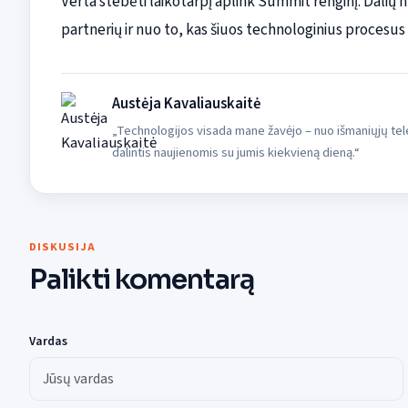
Verta stebėti laikotarpį aplink Summit renginį. Dalių nu
partnerių ir nuo to, kas šiuos technologinius procesu
Austėja Kavaliauskaitė
„Technologijos visada mane žavėjo – nuo išmaniųjų tele
dalintis naujienomis su jumis kiekvieną dieną.“
DISKUSIJA
Palikti komentarą
Vardas