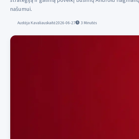
strategiją ir galimą poveikį būsimų Android flagman
našumui.
Austėja Kavaliauskaitė
2026-06-27
3
Minutės