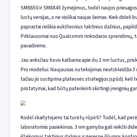
SM8850 ir SM8845 žymėjimus, todėl naujos priesagos 
lustų versijas, o ne visiškai naujas šeimas. Kiek dideli 
paprastai reiškia aukštesnius taktinius dažnius, papi
Priklausomai nuo Qualcomm rinkodaros sprendimų, tai ta
pavadinimo.
Jau anksčiau buvo kalbama apie du 2 nm lustus, priskir
Pro modeliui. Naujausias nutekėjimas neatskleidžia 3
tačiau jis sustiprina platesnės strategijos įspūdį: keli
pristatymai, kad būtų patenkinti skirtingi įrenginių gam
Kodėl skaitytojams tai turėtų rūpėti? Todėl, kad perė
laboratorinis pasiekimas. 3 nm gamyba gali reikšti did
išlaikomus taktinius dažnius ir geresnę šilumos kontro