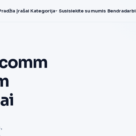
Pradžia
Įrašai
Kategorija
Susisiekite su mumis
Bendradarbi
alcomm
nm
ai
,