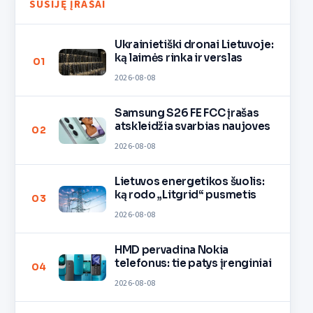
SUSIJĘ ĮRAŠAI
Ukrainietiški dronai Lietuvoje:
ką laimės rinka ir verslas
01
2026-08-08
Samsung S26 FE FCC įrašas
atskleidžia svarbias naujoves
02
2026-08-08
Lietuvos energetikos šuolis:
ką rodo „Litgrid“ pusmetis
03
2026-08-08
HMD pervadina Nokia
telefonus: tie patys įrenginiai
04
2026-08-08