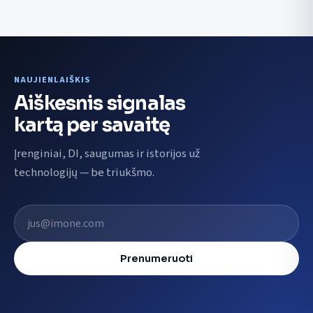
NAUJIENLAIŠKIS
Aiškesnis signalas
kartą per savaitę
Įrenginiai, DI, saugumas ir istorijos už
technologijų — be triukšmo.
El. pašto adresas
Prenumeruoti