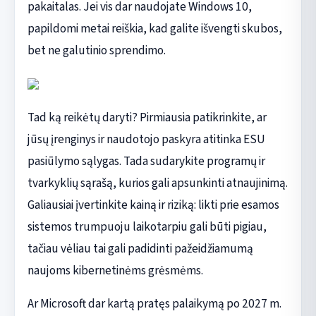
pakaitalas. Jei vis dar naudojate Windows 10,
papildomi metai reiškia, kad galite išvengti skubos,
bet ne galutinio sprendimo.
Tad ką reikėtų daryti? Pirmiausia patikrinkite, ar
jūsų įrenginys ir naudotojo paskyra atitinka ESU
pasiūlymo sąlygas. Tada sudarykite programų ir
tvarkyklių sąrašą, kurios gali apsunkinti atnaujinimą.
Galiausiai įvertinkite kainą ir riziką: likti prie esamos
sistemos trumpuoju laikotarpiu gali būti pigiau,
tačiau vėliau tai gali padidinti pažeidžiamumą
naujoms kibernetinėms grėsmėms.
Ar Microsoft dar kartą pratęs palaikymą po 2027 m.