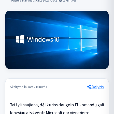
Austėja Kavaliauskaitė
2026-06-27
2
Minutės
Dalytis
Skaitymo laikas: 2 Minutės
Tai tyli naujiena, dėl kurios daugelis IT komandų gali
lengviau atsikvėpti: Microsoft dar vieneriems