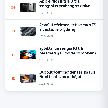
Apple ruošia tris Ultra
įrenginius prabangos rinkai
09
2026-08-09
Revolut efektas: Lietuva tarp ES
investavimo lyderių
10
2026-08-09
ByteDance rengia 10 trln.
parametrų DI modelio mokymą
11
2026-08-09
„About You“ incidentas: ką turi
žinoti Lietuvos pirkėjai
12
2026-08-09