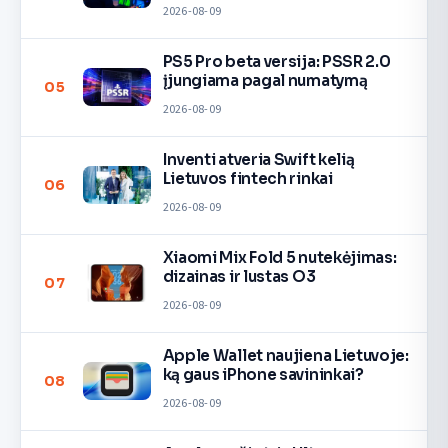
2026-08-09
PS5 Pro beta versija: PSSR 2.0
įjungiama pagal numatymą
05
2026-08-09
Inventi atveria Swift kelią
Lietuvos fintech rinkai
06
2026-08-09
Xiaomi Mix Fold 5 nutekėjimas:
dizainas ir lustas O3
07
2026-08-09
Apple Wallet naujiena Lietuvoje:
ką gaus iPhone savininkai?
08
2026-08-09