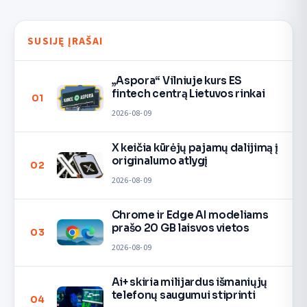
SUSIJĘ ĮRAŠAI
„Aspora“ Vilniuje kurs ES
fintech centrą Lietuvos rinkai
01
2026-08-09
X keičia kūrėjų pajamų dalijimą į
originalumo atlygį
02
2026-08-09
Chrome ir Edge AI modeliams
prašo 20 GB laisvos vietos
03
2026-08-09
Ai+ skiria milijardus išmaniųjų
telefonų saugumui stiprinti
04