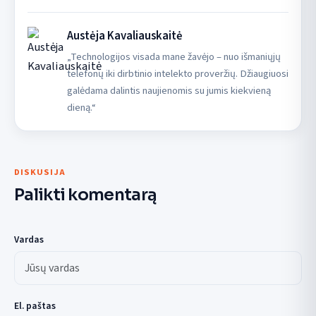
Austėja Kavaliauskaitė
„Technologijos visada mane žavėjo – nuo išmaniųjų
telefonų iki dirbtinio intelekto proveržių. Džiaugiuosi
galėdama dalintis naujienomis su jumis kiekvieną
dieną.“
DISKUSIJA
Palikti komentarą
Vardas
El. paštas