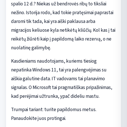
spalio 12 d.? Niekas už bendrovės ribų to tiksliai
nežino. Istorija rodo, kad tokie pratęsimai paprastai
daromi tik tada, kai yra aiški paklausa arba
migracijos keliuose kyla netikėtų kliūčių. Kol kas į tai
reikėtų žiūrėti kaip į papildomą laiko rezervą, o ne
nuolatinę galimybę.
Kasdieniams naudotojams, kuriems tiesiog
nepatinka Windows 11, tai yra palengvėjimas su
aiškia galutine data. IT vadovams tai planavimo
signalas. O Microsoft tai pragmatiškas pripažinimas,
kad perėjimai užtrunka, ypač dideliu mastu.
Trumpai tariant: turite papildomus metus.
Panaudokite juos protingai.