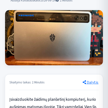
Austėja Kavaliauskaitė
2026-06-24
2
Minutės
Dalytis
Skaitymo laikas: 2 Minutės
Įsivaizduokite žaidimų planšetinį kompiuterį, kurio
aušinimas matomas išorėje. Tikri vamzdeliai. Vien šis