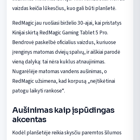
vaizdas keičia lūkesčius, kuo gali būti planšetė.
RedMagic jau ruošiasi birželio 30-ajai, kai pristatys
Kinijai skirtą RedMagic Gaming Tablet 5 Pro.
Bendrovė paskelbė oficialius vaizdus, kuriuose
įrenginys matomas dviejų spalvų, ir aiškiai parodė
vieną dalyką: tai nėra kuklus atnaujinimas.
Nugarėlėje matomas vandens aušinimas, o
RedMagic užsimena, kad korpusą „neįtikėtinai
patogu laikyti rankose“.
Aušinimas kaip įspūdingas
akcentas
Kodėl planšetėje reikia skysčiu paremtos šilumos