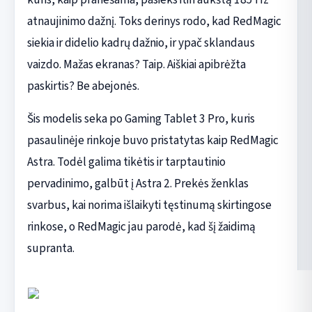
atnaujinimo dažnį. Toks derinys rodo, kad RedMagic
siekia ir didelio kadrų dažnio, ir ypač sklandaus
vaizdo. Mažas ekranas? Taip. Aiškiai apibrėžta
paskirtis? Be abejonės.
Šis modelis seka po Gaming Tablet 3 Pro, kuris
pasaulinėje rinkoje buvo pristatytas kaip RedMagic
Astra. Todėl galima tikėtis ir tarptautinio
pervadinimo, galbūt į Astra 2. Prekės ženklas
svarbus, kai norima išlaikyti tęstinumą skirtingose
rinkose, o RedMagic jau parodė, kad šį žaidimą
supranta.