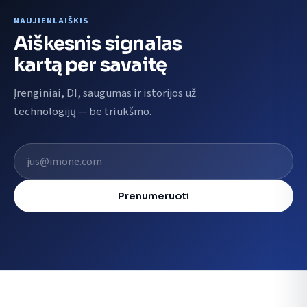
NAUJIENLAIŠKIS
Aiškesnis signalas
kartą per savaitę
Įrenginiai, DI, saugumas ir istorijos už
technologijų — be triukšmo.
El. pašto adresas
Prenumeruoti