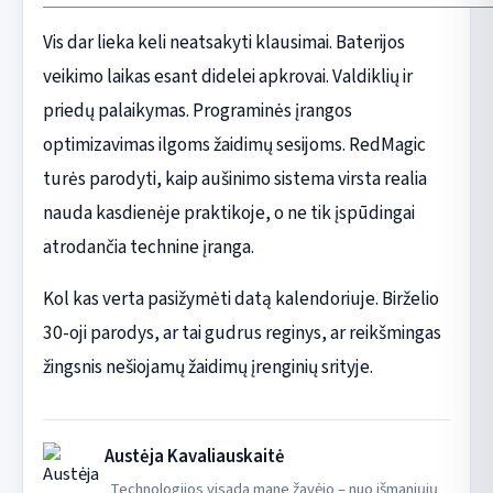
Vis dar lieka keli neatsakyti klausimai. Baterijos
veikimo laikas esant didelei apkrovai. Valdiklių ir
priedų palaikymas. Programinės įrangos
optimizavimas ilgoms žaidimų sesijoms. RedMagic
turės parodyti, kaip aušinimo sistema virsta realia
nauda kasdienėje praktikoje, o ne tik įspūdingai
atrodančia technine įranga.
Kol kas verta pasižymėti datą kalendoriuje. Birželio
30-oji parodys, ar tai gudrus reginys, ar reikšmingas
žingsnis nešiojamų žaidimų įrenginių srityje.
Austėja Kavaliauskaitė
„Technologijos visada mane žavėjo – nuo išmaniųjų