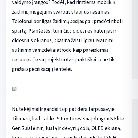
valdymo įrangos? Todėl, kad rimtiems mobiliųjų
žaidimų mėgėjams svarbus stabilus našumas.
Telefonai per ilgas žaidimų sesijas gali pradėti riboti
spartą. Planšetės, turinčios didesnes baterijas ir
didesnius ekranus, skatina žaisti ilgiau. Matomi
aušinimo vamzdeliai atrodo kaip pareiškimas:
našumas čia suprojektuotas praktiškai, o ne tik
gražiai specifikacijų lentelei.
Nutekėjimai ir gandai taip pat dera tarpusavyje.
Tikimasi, kad Tablet 5 Pro turės Snapdragon 8 Elite
Gen 5 sisteminį lustą ir devynių colių OLED ekraną,
kuris, kaip pranešama, pasieks itin aukštą 185 Hz