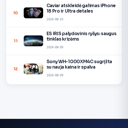
Caviar atskleidė galimas iPhone
18 Pro ir Ultra detales
10
2026-08-10
ES IRIS palydovinis ryšys: saugus
tinklas krizėms
11
2026-08-09
Sony WH-1000XM4C sugrįžta
su nauja kaina ir spalva
12
2026-08-09