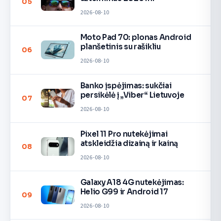
05
2026-08-10
Moto Pad 70: plonas Android
planšetinis su rašikliu
06
2026-08-10
Banko įspėjimas: sukčiai
persikėlė į „Viber“ Lietuvoje
07
2026-08-10
Pixel 11 Pro nutekėjimai
atskleidžia dizainą ir kainą
08
2026-08-10
Galaxy A18 4G nutekėjimas:
Helio G99 ir Android 17
09
2026-08-10