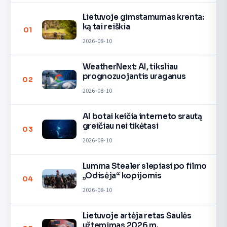
Lietuvoje gimstamumas krenta:
ką tai reiškia
01
2026-08-10
WeatherNext: AI, tiksliau
prognozuojantis uraganus
02
2026-08-10
AI botai keičia interneto srautą
greičiau nei tikėtasi
03
2026-08-10
Lumma Stealer slepiasi po filmo
„Odisėja“ kopijomis
04
2026-08-10
Lietuvoje artėja retas Saulės
užtemimas 2026 m.