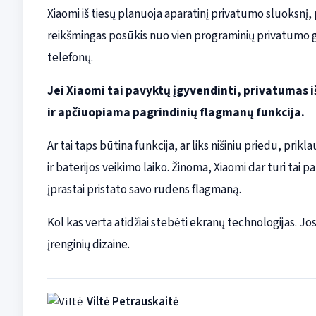
Xiaomi iš tiesų planuoja aparatinį privatumo sluoksnį,
reikšmingas posūkis nuo vien programinių privatumo 
telefonų.
Jei Xiaomi tai pavyktų įgyvendinti, privatuma
ir apčiuopiama pagrindinių flagmanų funkcija.
Ar tai taps būtina funkcija, ar liks nišiniu priedu, pr
ir baterijos veikimo laiko. Žinoma, Xiaomi dar turi tai p
įprastai pristato savo rudens flagmaną.
Kol kas verta atidžiai stebėti ekranų technologijas. Jo
įrenginių dizaine.
Viltė Petrauskaitė