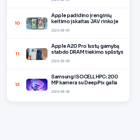
Apple padidino įrenginių
keitimo įskaitas JAV rinkoje
10
2026-08-09
Apple A20 Pro lustų gamybą
stabdo DRAM tiekimo spūstys
11
2026-08-08
Samsung ISOCELL HPC: 200
MP kamera su DeepPix galia
12
2026-08-08