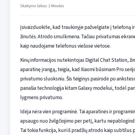
Skaitymo laikas: 2 Minutės
Įsivaizduokite, kad traukinyje pažvelgiate į telefoną ir
žinutės. Atrodo smulkmena. Tačiau privatumas ekrane yr
kaip naudojame telefonus viešose vietose.
Kinų informacijos nutekintojas Digital Chat Station, 
aparatinę įrangą, teigia, kad Xiaomi būsimam Pro serij
privatumo sluoksniu. Šis teiginys pasirodė po ankst
panašia technologija kitam Galaxy modeliui, todėl pan
lygmens privatumo.
Idėja nėra vien programinė. Tai aparatinės ir programin
apsaugo nuo žvilgčiojimo per petį, kartu nepablogin
Tai tokia funkcija, kuri iš pradžių atrodo kaip subtilus 