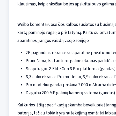
klausimas, kaip anksčiau be jos apskritai buvo galima ap
Weibo komentaruose šios kalbos susietos su būsimąja 
kartą paminėjo rugsėjo pristatymą. Kartu su privatu
aparatinės įrangos vaizdą visoje serijoje.
2K pagrindinis ekranas su aparatine privatumo te
Pranešama, kad antrinis galinis ekranas padidės m
Snapdragon 8 Elite Gen 6 Pro platforma (gandas)
6,3 colio ekranas Pro modeliui; 6,9 colio ekranas
Pro modeliui gandai priskiria 7 000 mAh arba dide
Dviguba 200 MP galinių kamerų sistema (gandas)
Kai kurios iš šių specifikacijų skamba beveik prieštari
baterija, tačiau tokia ir yra nutekėjimų esmė: tai labiau n