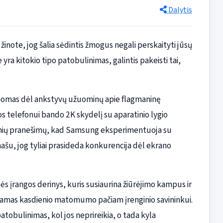
Dalytis
 žinote, jog šalia sėdintis žmogus negali perskaityti jūsų
a kitokio tipo patobulinimas, galintis pakeisti tai,
žinomas dėl ankstyvų užuominų apie flagmaninę
os telefonui bando 2K skydelį su aparatinio lygio
esnių pranešimų, kad Samsung eksperimentuoja su
ašu, jog tyliai prasideda konkurencija dėl ekrano
ės įrangos derinys, kuris susiaurina žiūrėjimo kampus ir
damas kasdienio matomumo pačiam įrenginio savininkui.
patobulinimas, kol jos neprireikia, o tada kyla