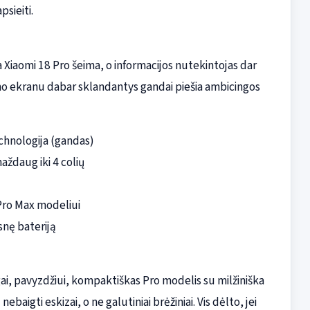
sieiti.
Xiaomi 18 Pro šeima, o informacijos nutekintojas dar
mo ekranu dabar sklandantys gandai piešia ambicingos
chnologija (gandas)
aždaug iki 4 colių
 Pro Max modeliui
snę bateriją
ngai, pavyzdžiui, kompaktiškas Pro modelis su milžiniška
ebaigti eskizai, o ne galutiniai brėžiniai. Vis dėlto, jei