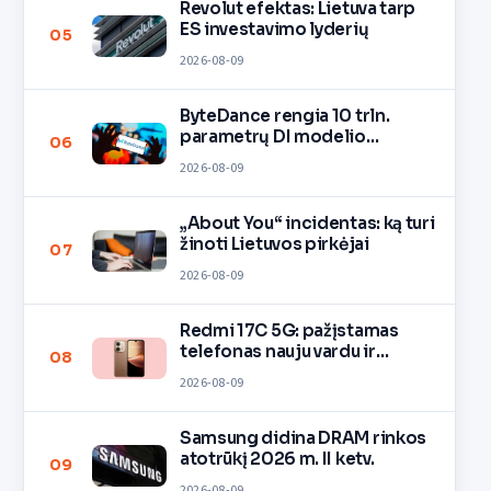
Revolut efektas: Lietuva tarp
ES investavimo lyderių
05
2026-08-09
ByteDance rengia 10 trln.
parametrų DI modelio
06
mokymą
2026-08-09
„About You“ incidentas: ką turi
žinoti Lietuvos pirkėjai
07
2026-08-09
Redmi 17C 5G: pažįstamas
telefonas nauju vardu ir
08
spalvomis
2026-08-09
Samsung didina DRAM rinkos
atotrūkį 2026 m. II ketv.
09
2026-08-09