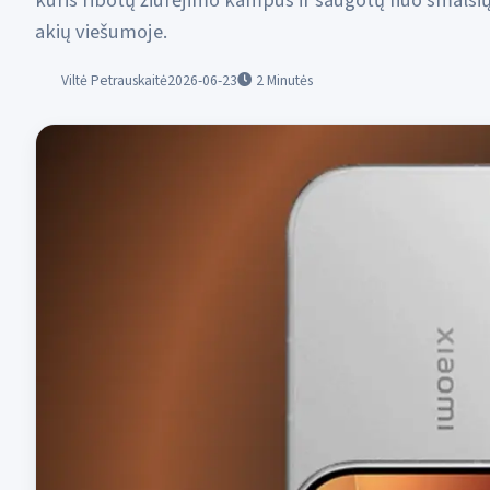
kuris ribotų žiūrėjimo kampus ir saugotų nuo smalsi
akių viešumoje.
Viltė Petrauskaitė
2026-06-23
2
Minutės