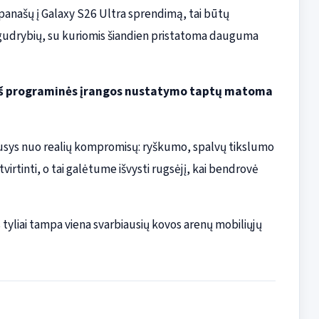
 panašų į Galaxy S26 Ultra sprendimą, tai būtų
gudrybių, su kuriomis šiandien pristatoma dauguma
s iš programinės įrangos nustatymo taptų matoma
iklausys nuo realių kompromisų: ryškumo, spalvų tikslumo
atvirtinti, o tai galėtume išvysti rugsėjį, kai bendrovė
s tyliai tampa viena svarbiausių kovos arenų mobiliųjų