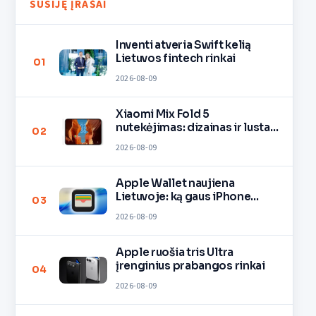
SUSIJĘ ĮRAŠAI
Inventi atveria Swift kelią
Lietuvos fintech rinkai
01
2026-08-09
Xiaomi Mix Fold 5
nutekėjimas: dizainas ir lustas
02
O3
2026-08-09
Apple Wallet naujiena
Lietuvoje: ką gaus iPhone
03
savininkai?
2026-08-09
Apple ruošia tris Ultra
įrenginius prabangos rinkai
04
2026-08-09