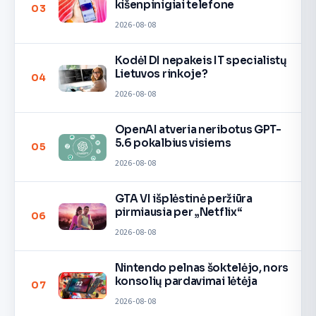
kišenpinigiai telefone
03
2026-08-08
Kodėl DI nepakeis IT specialistų
Lietuvos rinkoje?
04
2026-08-08
OpenAI atveria neribotus GPT-
5.6 pokalbius visiems
05
2026-08-08
GTA VI išplėstinė peržiūra
pirmiausia per „Netflix“
06
2026-08-08
Nintendo pelnas šoktelėjo, nors
konsolių pardavimai lėtėja
07
2026-08-08