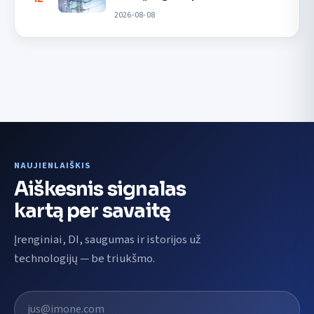
2026-08-08
NAUJIENLAIŠKIS
Aiškesnis signalas
kartą per savaitę
Įrenginiai, DI, saugumas ir istorijos už
technologijų — be triukšmo.
El. pašto adresas