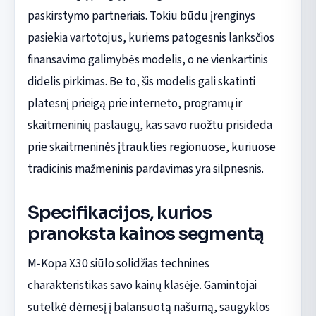
paskirstymo partneriais. Tokiu būdu įrenginys
pasiekia vartotojus, kuriems patogesnis lanksčios
finansavimo galimybės modelis, o ne vienkartinis
didelis pirkimas. Be to, šis modelis gali skatinti
platesnį prieigą prie interneto, programų ir
skaitmeninių paslaugų, kas savo ruožtu prisideda
prie skaitmeninės įtraukties regionuose, kuriuose
tradicinis mažmeninis pardavimas yra silpnesnis.
Specifikacijos, kurios
pranoksta kainos segmentą
M‑Kopa X30 siūlo solidžias technines
charakteristikas savo kainų klasėje. Gamintojai
sutelkė dėmesį į balansuotą našumą, saugyklos