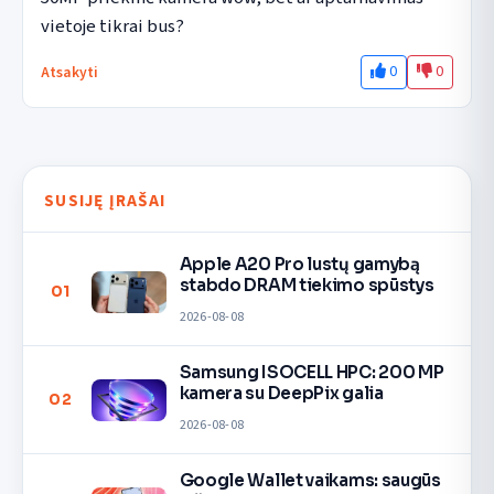
vietoje tikrai bus?
0
0
Atsakyti
SUSIJĘ ĮRAŠAI
Apple A20 Pro lustų gamybą
stabdo DRAM tiekimo spūstys
01
2026-08-08
Samsung ISOCELL HPC: 200 MP
kamera su DeepPix galia
02
2026-08-08
Google Wallet vaikams: saugūs