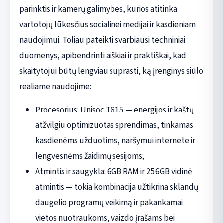
parinktis ir kamerų galimybes, kurios atitinka
vartotojų lūkesčius socialinei medijai ir kasdieniam
naudojimui. Toliau pateikti svarbiausi techniniai
duomenys, apibendrinti aiškiai ir praktiškai, kad
skaitytojui būtų lengviau suprasti, ką įrenginys siūlo
realiame naudojime:
Procesorius: Unisoc T615 — energijos ir kaštų
atžvilgiu optimizuotas sprendimas, tinkamas
kasdienėms užduotims, naršymui internete ir
lengvesnėms žaidimų sesijoms;
Atmintis ir saugykla: 6GB RAM ir 256GB vidinė
atmintis — tokia kombinacija užtikrina sklandų
daugelio programų veikimą ir pakankamai
vietos nuotraukoms, vaizdo įrašams bei