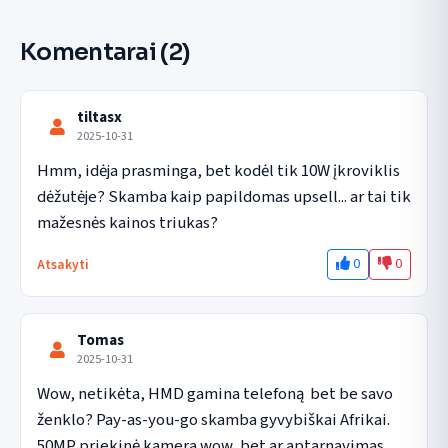
Komentarai
(2)
tiltasx
2025-10-31
Hmm, idėja prasminga, bet kodėl tik 10W įkroviklis 
dėžutėje? Skamba kaip papildomas upsell... ar tai tik 
mažesnės kainos triukas?
0
0
Atsakyti
Tomas
2025-10-31
Wow, netikėta, HMD gamina telefoną  bet be savo 
ženklo? Pay-as-you-go skamba gyvybiškai Afrikai. 
50MP priekinė kamera wow, bet ar aptarnavimas 