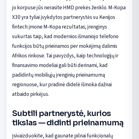
jo korpuse jūs nerasite HMD prekės ženklo. M‑Kopa
X30 yra tyliai įvykdytos partnerystės su Kenijos
fintech įmone M‑Kopa rezultatas; įrenginys
sukurtas taip, kad modernios išmaniojo telefono
funkcijos būtų prieinamos per mokėjimą dalimis
Afrikos rinkose. Tai pavyzdys, kaip technologijų ir
finansavimo modeliai gali būti derinami, kad
padidintų mobiliųjų įrenginių prieinamumą
regionuose, kur pradinė didelė išmoka dažnai
atbaido pirkėjus.
Subtili partnerystė, kurios
tikslas — didinti prieinamumą
Įsivaizduokite, kad gaunate pilnai funkcionalų