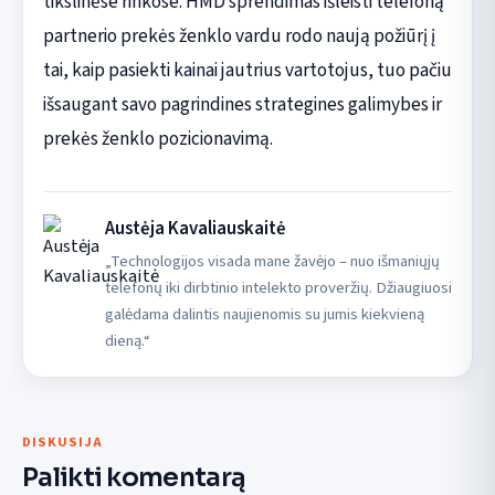
tikslinėse rinkose. HMD sprendimas išleisti telefoną
partnerio prekės ženklo vardu rodo naują požiūrį į
tai, kaip pasiekti kainai jautrius vartotojus, tuo pačiu
išsaugant savo pagrindines strategines galimybes ir
prekės ženklo pozicionavimą.
Austėja Kavaliauskaitė
„Technologijos visada mane žavėjo – nuo išmaniųjų
telefonų iki dirbtinio intelekto proveržių. Džiaugiuosi
galėdama dalintis naujienomis su jumis kiekvieną
dieną.“
DISKUSIJA
Palikti komentarą