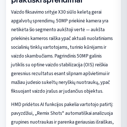
praktiški sprendimai
Vaizdo fiksavimo srityje X30 siūlo keletą gerai
apgalvotų sprendimų. 50MP priekinė kamera yra
netikėta šio segmento aukštoji vertė — aukšta
priekinės kameros raiška ypač aktuali nuolatiniams
socialinių tinklų vartotojams, turinio kūrėjams ir
vaizdo skambučiams. Pagrindinis 50MP galinis
jutiklis su optine vaizdo stabilizacija (OIS) reiškia
geresnius rezultatus esant silpnam apšvietimui ir
mažiau judesio sukeltų neryškių nuotraukų, ypač
fiksuojant vaizdo įrašus ar judančius objektus.
HMD pridėtos AI funkcijos pakelia vartotojo patirtį:
pavyzdžiui, „Remix Shots“ automatiškai analizuoja
grupines nuotraukas ir parenka geriausias išraiškas,