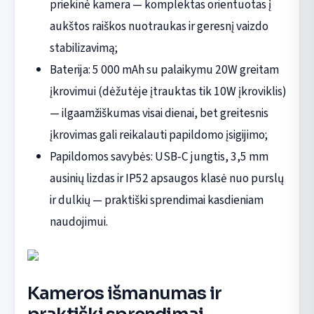
priekinė kamera — komplektas orientuotas į
aukštos raiškos nuotraukas ir geresnį vaizdo
stabilizavimą;
Baterija: 5 000 mAh su palaikymu 20W greitam
įkrovimui (dėžutėje įtrauktas tik 10W įkroviklis)
— ilgaamžiškumas visai dienai, bet greitesnis
įkrovimas gali reikalauti papildomo įsigijimo;
Papildomos savybės: USB‑C jungtis, 3,5 mm
ausinių lizdas ir IP52 apsaugos klasė nuo purslų
ir dulkių — praktiški sprendimai kasdieniam
naudojimui.
Kameros išmanumas ir