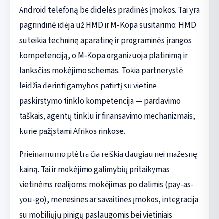
Android telefoną be didelės pradinės įmokos. Tai yra
pagrindinė idėja už HMD ir M‑Kopa susitarimo: HMD
suteikia techninę aparatinę ir programinės įrangos
kompetenciją, o M‑Kopa organizuoja platinimą ir
lanksčias mokėjimo schemas. Tokia partnerystė
leidžia derinti gamybos patirtį su vietine
paskirstymo tinklo kompetencija — pardavimo
taškais, agentų tinklu ir finansavimo mechanizmais,
kurie pažįstami Afrikos rinkose.
Prieinamumo plėtra čia reiškia daugiau nei mažesnę
kainą. Tai ir mokėjimo galimybių pritaikymas
vietinėms realijoms: mokėjimas po dalimis (pay-as-
you-go), mėnesinės ar savaitinės įmokos, integracija
su mobiliųjų pinigų paslaugomis bei vietiniais