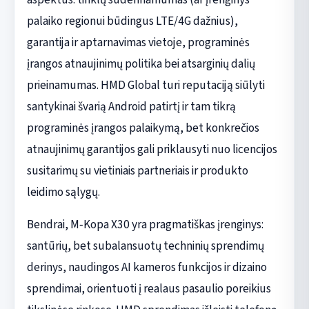
palaiko regionui būdingus LTE/4G dažnius),
garantija ir aptarnavimas vietoje, programinės
įrangos atnaujinimų politika bei atsarginių dalių
prieinamumas. HMD Global turi reputaciją siūlyti
santykinai švarią Android patirtį ir tam tikrą
programinės įrangos palaikymą, bet konkrečios
atnaujinimų garantijos gali priklausyti nuo licencijos
susitarimų su vietiniais partneriais ir produkto
leidimo sąlygų.
Bendrai, M‑Kopa X30 yra pragmatiškas įrenginys:
santūrių, bet subalansuotų techninių sprendimų
derinys, naudingos AI kameros funkcijos ir dizaino
sprendimai, orientuoti į realaus pasaulio poreikius