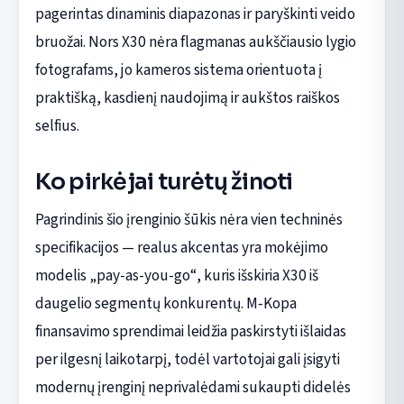
pagerintas dinaminis diapazonas ir paryškinti veido
bruožai. Nors X30 nėra flagmanas aukščiausio lygio
fotografams, jo kameros sistema orientuota į
praktišką, kasdienį naudojimą ir aukštos raiškos
selfius.
Ko pirkėjai turėtų žinoti
Pagrindinis šio įrenginio šūkis nėra vien techninės
specifikacijos — realus akcentas yra mokėjimo
modelis „pay-as-you-go“, kuris išskiria X30 iš
daugelio segmentų konkurentų. M‑Kopa
finansavimo sprendimai leidžia paskirstyti išlaidas
per ilgesnį laikotarpį, todėl vartotojai gali įsigyti
modernų įrenginį neprivalėdami sukaupti didelės