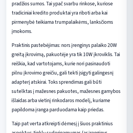
pradžios sumos. Tai ypač svarbu rinkose, kuriose
tradiciniai kredito produktai yra riboti arba kai
pirmenybė teikiama trumpalaikėms, lanksčioms
įmokoms.
Praktinis pastebėjimas: nors įrenginys palaiko 20W
greitą įkrovimą, pakuotėje yra tik 10W įkroviklis. Tai
reiškia, kad vartotojams, kurie nori pasinaudoti
pilnu įkrovimo greičiu, gali tekti įsigyti galingesnį
adapterį atskirai. Toks sprendimas gali būti
sutelktas į mažesnes pakuotes, mažesnes gamybos
išlaidas arba vietinį rinkodaros modelį, kuriame
papildoma įranga parduodama kaip priedas.
Taip pat verta atkreipti dėmesį į šiuos praktinius
aspektus: tinklų suderinamumas (ar įrenginys