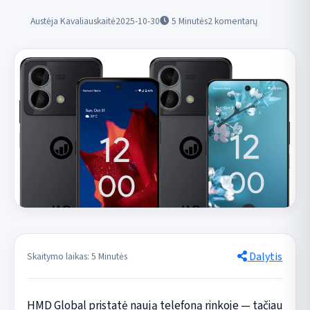
Austėja Kavaliauskaitė
2025-10-30
5
Minutės
2 komentarų
Dalytis
Skaitymo laikas: 5 Minutės
HMD Global pristatė naują telefoną rinkoje — tačiau