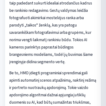
taip padedant sukurti idealiai atrodančius kadrus
be rankinio redagavimo. Gestų valdymas leidžia
fotografuoti akimirkai mostelėjus ranka arba
parodyti „taikos“ ženklą, kas yra patogu
savarankiškam fotografavimui arba grupėms, kur
norima vengti laikmatį rankiniu būdu. Tokios AI
kameros parinktys paprastai būdingos
brangesniems modeliams, todėl jų buvimas šiame
įrenginyje didina segmento vertę.
Be to, HMD įdiegti programiniai sprendimai gali
apimti automatinį scenos atpažinimą, naktinį režimą
ir portreto nuotraukų apdorojimą. Tokie vaizdo
apdorojimo algoritmai dažnai apjungia jutiklių
duomenis su AI, kad būtų sumažintas triukšmas,