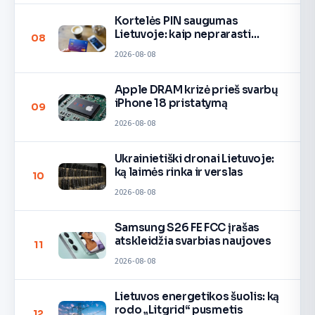
Kortelės PIN saugumas
Lietuvoje: kaip neprarasti
08
pinigų
2026-08-08
Apple DRAM krizė prieš svarbų
iPhone 18 pristatymą
09
2026-08-08
Ukrainietiški dronai Lietuvoje:
ką laimės rinka ir verslas
10
2026-08-08
Samsung S26 FE FCC įrašas
atskleidžia svarbias naujoves
11
2026-08-08
Lietuvos energetikos šuolis: ką
rodo „Litgrid“ pusmetis
12