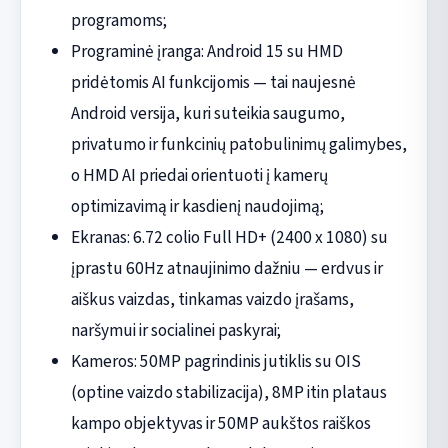
programoms;
Programinė įranga: Android 15 su HMD
pridėtomis AI funkcijomis — tai naujesnė
Android versija, kuri suteikia saugumo,
privatumo ir funkcinių patobulinimų galimybes,
o HMD AI priedai orientuoti į kamerų
optimizavimą ir kasdienį naudojimą;
Ekranas: 6.72 colio Full HD+ (2400 x 1080) su
įprastu 60Hz atnaujinimo dažniu — erdvus ir
aiškus vaizdas, tinkamas vaizdo įrašams,
naršymui ir socialinei paskyrai;
Kameros: 50MP pagrindinis jutiklis su OIS
(optine vaizdo stabilizacija), 8MP itin plataus
kampo objektyvas ir 50MP aukštos raiškos