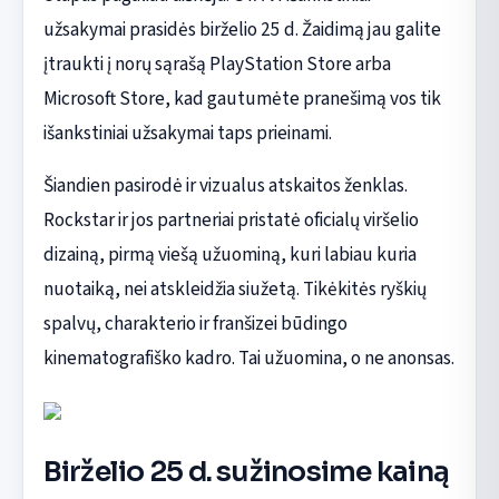
užsakymai prasidės birželio 25 d. Žaidimą jau galite
įtraukti į norų sąrašą PlayStation Store arba
Microsoft Store, kad gautumėte pranešimą vos tik
išankstiniai užsakymai taps prieinami.
Šiandien pasirodė ir vizualus atskaitos ženklas.
Rockstar ir jos partneriai pristatė oficialų viršelio
dizainą, pirmą viešą užuominą, kuri labiau kuria
nuotaiką, nei atskleidžia siužetą. Tikėkitės ryškių
spalvų, charakterio ir franšizei būdingo
kinematografiško kadro. Tai užuomina, o ne anonsas.
Birželio 25 d. sužinosime kainą