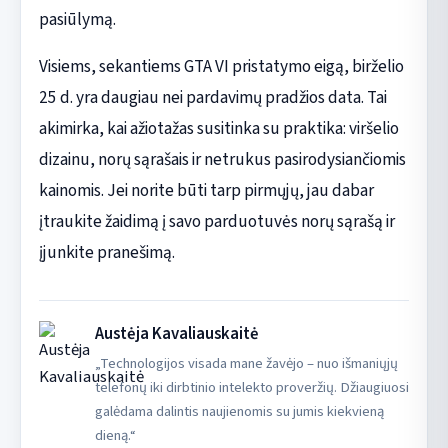
pasiūlymą.
Visiems, sekantiems GTA VI pristatymo eigą, birželio
25 d. yra daugiau nei pardavimų pradžios data. Tai
akimirka, kai ažiotažas susitinka su praktika: viršelio
dizainu, norų sąrašais ir netrukus pasirodysiančiomis
kainomis. Jei norite būti tarp pirmųjų, jau dabar
įtraukite žaidimą į savo parduotuvės norų sąrašą ir
įjunkite pranešimą.
Austėja Kavaliauskaitė
„Technologijos visada mane žavėjo – nuo išmaniųjų
telefonų iki dirbtinio intelekto proveržių. Džiaugiuosi
galėdama dalintis naujienomis su jumis kiekvieną
dieną.“