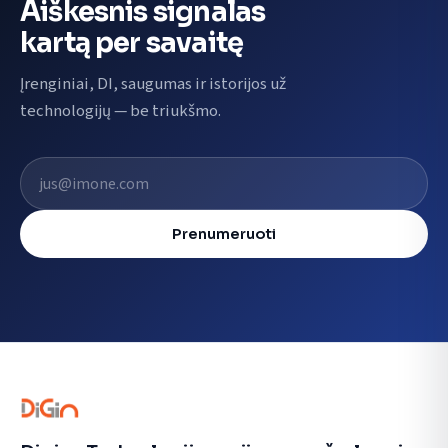
Aiškesnis signalas
kartą per savaitę
Įrenginiai, DI, saugumas ir istorijos už
technologijų — be triukšmo.
El. pašto adresas
Prenumeruoti