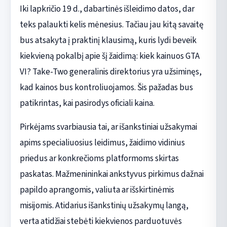
Iki lapkričio 19 d., dabartinės išleidimo datos, dar
teks palaukti kelis mėnesius. Tačiau jau kitą savaitę
bus atsakyta į praktinį klausimą, kuris lydi beveik
kiekvieną pokalbį apie šį žaidimą: kiek kainuos GTA
VI? Take-Two generalinis direktorius yra užsiminęs,
kad kainos bus kontroliuojamos. Šis pažadas bus
patikrintas, kai pasirodys oficiali kaina.
Pirkėjams svarbiausia tai, ar išankstiniai užsakymai
apims specialiuosius leidimus, žaidimo vidinius
priedus ar konkrečioms platformoms skirtas
paskatas. Mažmenininkai ankstyvus pirkimus dažnai
papildo aprangomis, valiuta ar išskirtinėmis
misijomis. Atidarius išankstinių užsakymų langą,
verta atidžiai stebėti kiekvienos parduotuvės