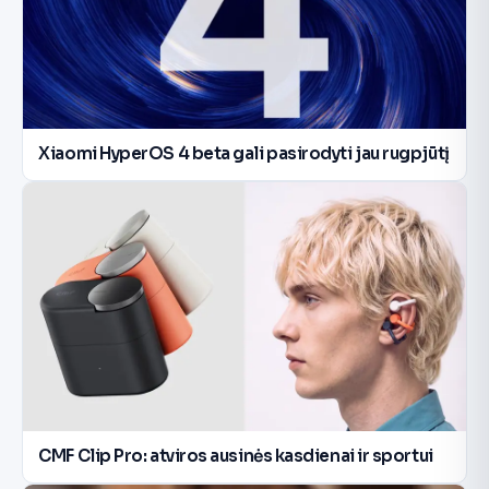
Xiaomi HyperOS 4 beta gali pasirodyti jau rugpjūtį
CMF Clip Pro: atviros ausinės kasdienai ir sportui