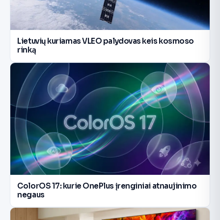
Lietuvių kuriamas VLEO palydovas keis kosmoso
rinką
ColorOS 17: kurie OnePlus įrenginiai atnaujinimo
negaus