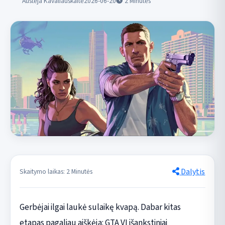
Austėja Kavaliauskaitė
2026-06-20
2
Minutės
Dalytis
Skaitymo laikas: 2 Minutės
Gerbėjai ilgai laukė sulaikę kvapą. Dabar kitas
etapas pagaliau aiškėja: GTA VI išankstiniai