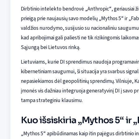
Dirbtinio intelekto bendrovė „Anthropic“, geriausiai 
prieigą prie naujausių savo modelių „Mythos 5“ ir „Fab
valdžios nurodymo, susijusio su nacionaliniu saugumu ir
kad apribojimai gali paliesti ne tik rizikingomis laikoma
Sąjungą bei Lietuvos rinką.
Lietuviams, kurie DI sprendimus naudoja programavi
kibernetiniam saugumui, ši situacija yra svarbus signal
nepasiekiamos dėl geopolitinių sprendimų. Vilniuje, K
įmonės vis dažniau integruoja generatyvinį DI į savo
tampa strateginiu klausimu.
Kuo išsiskiria „Mythos 5“ ir 
„Mythos 5“ apibūdinamas kaip itin pajėgus dirbtinio in