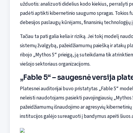
užduotis: analizuoti didelius kodo kiekius, perrašyti p
padėti aptikti kibernetinio saugumo spragas. Tokios 
debesijos paslaugų kūrėjams, finansinių technologijų 
Tačiau ta pati galia kelia ir riziką. Jei tokį modelį naud
sistemų žvalgybą, pažeidžiamumų paiešką ir atakų plan
ribojo „Mythos 5“ prieigą, ją suteikdama tik atrinkt
viešojo sektoriaus organizacijoms.
„Fable 5“ – saugesnė versija pl
Platesnei auditorijai buvo pristatytas „Fable 5“ modeli
neleisti naudotojams pasiekti pavojingiausių „Mythos
pažeidžiamumų išnaudojimo ar agresyvių kibernetinių s
institucijos galėjo sureaguoti į bandymus apeiti šiuos 