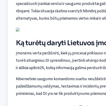
specializuoti įrankiai verslui ir saugumo produktai gal
ribojami. Tokia situacija skatina svarstyti hibridinį po
alternatyvas, kurios būtų prieinamos vietos rinkai ir at
Ką turėtų daryti Lietuvos į
Įmonėms verta peržiūrėti, kiek jų procesai priklauso nu
turėti atsarginius DI sprendimus, įvertinti atvirojo 
ir aiškiai apibrėžti, kokią informaciją galima perduoti
Kibernetinio saugumo komandoms svarbu neuždelsti: j
pažeidžiamumų valdymas, testavimas ir incidentų preve
priminimas, kad DI yra ne tik produktyvumo priemonė, 