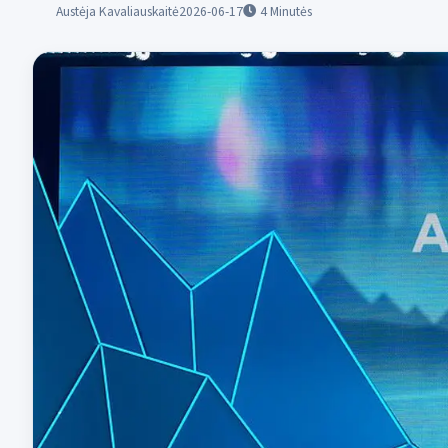
Austėja Kavaliauskaitė
2026-06-17
4
Minutės