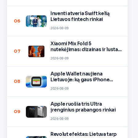
Inventi atveria Swift kelią
Lietuvos fintech rinkai
06
2026-08-09
Xiaomi Mix Fold 5
nutekėjimas: dizainas ir lustas
07
O3
2026-08-09
Apple Wallet naujiena
Lietuvoje: ką gaus iPhone
08
savininkai?
2026-08-09
Apple ruošia tris Ultra
įrenginius prabangos rinkai
09
2026-08-09
Revolut efektas: Lietuva tarp