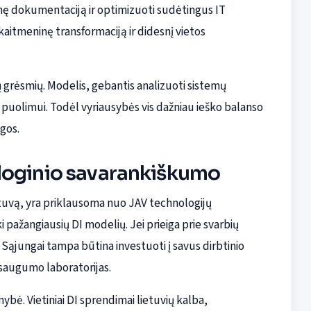
nę dokumentaciją ir optimizuoti sudėtingus IT
skaitmeninę transformaciją ir didesnį vietos
jų grėsmių. Modelis, gebantis analizuoti sistemų
ek puolimui. Todėl vyriausybės vis dažniau ieško balanso
gos.
loginio savarankiškumo
ietuvą, yra priklausoma nuo JAV technologijų
i pažangiausių DI modelių. Jei prieiga prie svarbių
 Sąjungai tampa būtina investuoti į savus dirbtinio
saugumo laboratorijas.
bė. Vietiniai DI sprendimai lietuvių kalba,