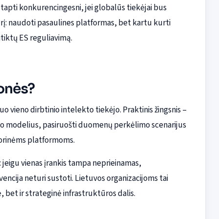
i tapti konkurencingesni, jei globalūs tiekėjai bus
žiūrį: naudoti pasaulines platformas, bet kartu kurti
itiktų ES reguliavimą.
monės?
o vieno dirbtinio intelekto tiekėjo. Praktinis žingsnis –
kodo modelius, pasiruošti duomenų perkėlimo scenarijus
 išorinėms platformoms.
eigu vienas įrankis tampa neprieinamas,
ncija neturi sustoti. Lietuvos organizacijoms tai
bet ir strateginė infrastruktūros dalis.