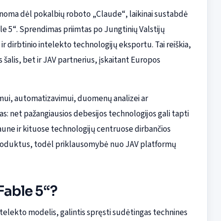
žinoma dėl pokalbių roboto „Claude“, laikinai sustabdė
le 5“. Sprendimas priimtas po Jungtinių Valstijų
 dirbtinio intelekto technologijų eksportu. Tai reiškia,
s šalis, bet ir JAV partnerius, įskaitant Europos
mui, automatizavimui, duomenų analizei ar
as: net pažangiausios debesijos technologijos gali tapti
aune ir kituose technologijų centruose dirbančios
 produktus, todėl priklausomybė nuo JAV platformų
„Fable 5“?
telekto modelis, galintis spręsti sudėtingas technines