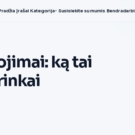
Pradžia
Įrašai
Kategorija
Susisiekite su mumis
Bendradarbi
jimai: ką tai
rinkai