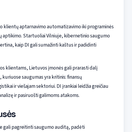
 nuo klientų aptarnavimo automatizavimo iki programinės
ų aptikimo. Startuoliai Vilniuje, kibernetinio saugumo
tina, kaip DI gali sumažinti kaštus ir padidinti
 klientams, Lietuvos įmonės gali prarasti dalį
kuriuose saugumas yra kritinis: finansų
kai ir viešajam sektoriui. DI įrankiai leidžia greičiau
analizę ir pasiruošti galimoms atakoms.
pusės
ie gali pagreitinti saugumo auditą, padėti