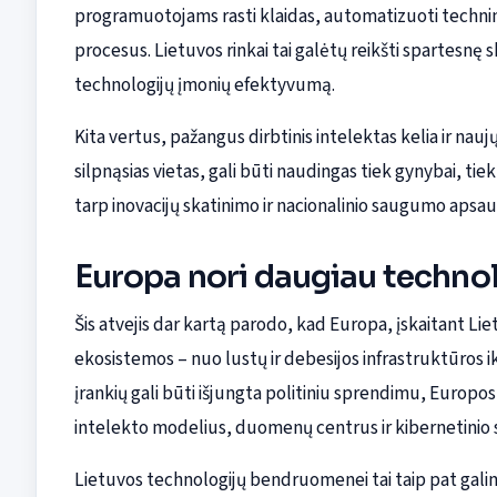
programuotojams rasti klaidas, automatizuoti techni
procesus. Lietuvos rinkai tai galėtų reikšti spartesnę 
technologijų įmonių efektyvumą.
Kita vertus, pažangus dirbtinis intelektas kelia ir nau
silpnąsias vietas, gali būti naudingas tiek gynybai, ti
tarp inovacijų skatinimo ir nacionalinio saugumo apsau
Europa nori daugiau techno
Šis atvejis dar kartą parodo, kad Europa, įskaitant L
ekosistemos – nuo lustų ir debesijos infrastruktūros ik
įrankių gali būti išjungta politiniu sprendimu, Europos
intelekto modelius, duomenų centrus ir kibernetinio 
Lietuvos technologijų bendruomenei tai taip pat galimy