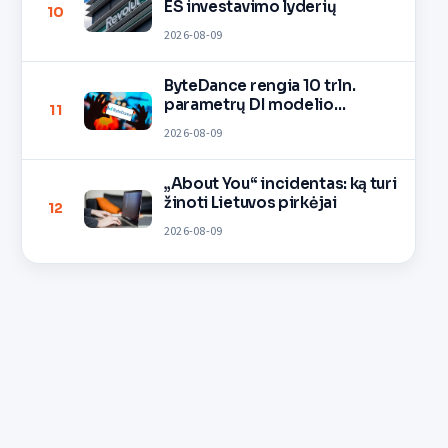
ES investavimo lyderių
10
2026-08-09
ByteDance rengia 10 trln.
parametrų DI modelio
11
mokymą
2026-08-09
„About You“ incidentas: ką turi
žinoti Lietuvos pirkėjai
12
2026-08-09