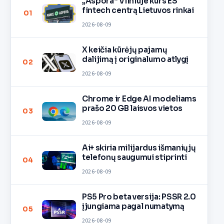
„Aspora“ Vilniuje kurs ES
fintech centrą Lietuvos rinkai
01
2026-08-09
X keičia kūrėjų pajamų
dalijimą į originalumo atlygį
02
2026-08-09
Chrome ir Edge AI modeliams
prašo 20 GB laisvos vietos
03
2026-08-09
Ai+ skiria milijardus išmaniųjų
telefonų saugumui stiprinti
04
2026-08-09
PS5 Pro beta versija: PSSR 2.0
įjungiama pagal numatymą
05
2026-08-09