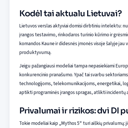
Kodėl tai aktualu Lietuvai?
Lietuvos verslas aktyviai domisi dirbtiniu intelektu:
įrangos testavimo, rinkodaros turinio kūrimo ir grėsmi
komandos Kaune ir didesnės įmonės visoje šalyje jau ver
produktyvumą.
Jeigu pažangiausi modeliai tampa nepasiekiami Europos
konkurencinio pranašumo. Ypač tai svarbu sektoriams, 
technologijoms, telekomunikacijoms, energetikai, logisti
aptikti programinės įrangos spragas, atlikti incidentų 
Privalumai ir rizikos: dvi DI 
Tokie modeliai kaip „Mythos 5“ turi aiškių privalumų: j