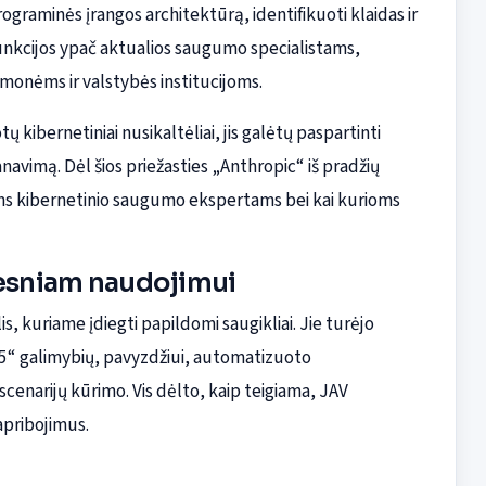
rograminės įrangos architektūrą, identifikuoti klaidas ir
funkcijos ypač aktualios saugumo specialistams,
įmonėms ir valstybės institucijoms.
otų kibernetiniai nusikaltėliai, jis galėtų paspartinti
avimą. Dėl šios priežasties „Anthropic“ iš pradžių
iems kibernetinio saugumo ekspertams bei kai kurioms
atesniam naudojimui
s, kuriame įdiegti papildomi saugikliai. Jie turėjo
 5“ galimybių, pavyzdžiui, automatizuoto
cenarijų kūrimo. Vis dėlto, kaip teigiama, JAV
apribojimus.