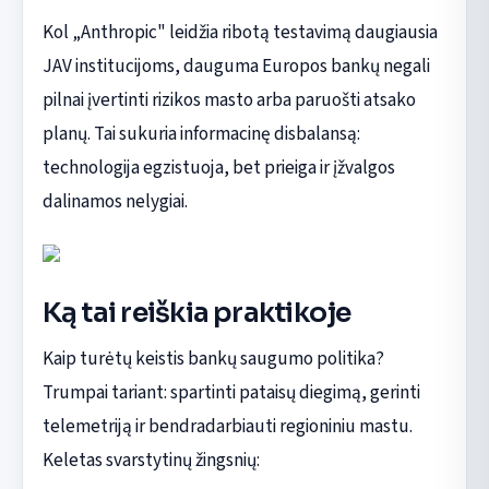
Kol „Anthropic" leidžia ribotą testavimą daugiausia
JAV institucijoms, dauguma Europos bankų negali
pilnai įvertinti rizikos masto arba paruošti atsako
planų. Tai sukuria informacinę disbalansą:
technologija egzistuoja, bet prieiga ir įžvalgos
dalinamos nelygiai.
Ką tai reiškia praktikoje
Kaip turėtų keistis bankų saugumo politika?
Trumpai tariant: spartinti pataisų diegimą, gerinti
telemetriją ir bendradarbiauti regioniniu mastu.
Keletas svarstytinų žingsnių: