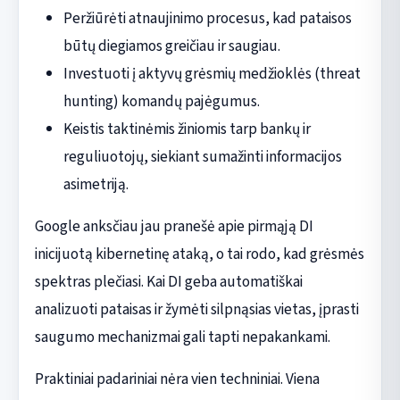
Peržiūrėti atnaujinimo procesus, kad pataisos
būtų diegiamos greičiau ir saugiau.
Investuoti į aktyvų grėsmių medžioklės (threat
hunting) komandų pajėgumus.
Keistis taktinėmis žiniomis tarp bankų ir
reguliuotojų, siekiant sumažinti informacijos
asimetriją.
Google anksčiau jau pranešė apie pirmąją DI
inicijuotą kibernetinę ataką, o tai rodo, kad grėsmės
spektras plečiasi. Kai DI geba automatiškai
analizuoti pataisas ir žymėti silpnąsias vietas, įprasti
saugumo mechanizmai gali tapti nepakankami.
Praktiniai padariniai nėra vien techniniai. Viena