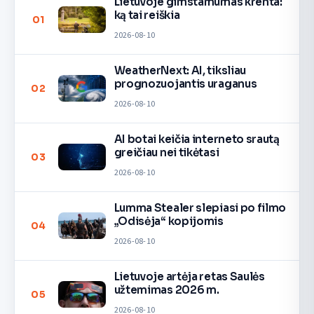
Lietuvoje gimstamumas krenta:
ką tai reiškia
01
2026-08-10
WeatherNext: AI, tiksliau
prognozuojantis uraganus
02
2026-08-10
AI botai keičia interneto srautą
greičiau nei tikėtasi
03
2026-08-10
Lumma Stealer slepiasi po filmo
„Odisėja“ kopijomis
04
2026-08-10
Lietuvoje artėja retas Saulės
užtemimas 2026 m.
05
2026-08-10