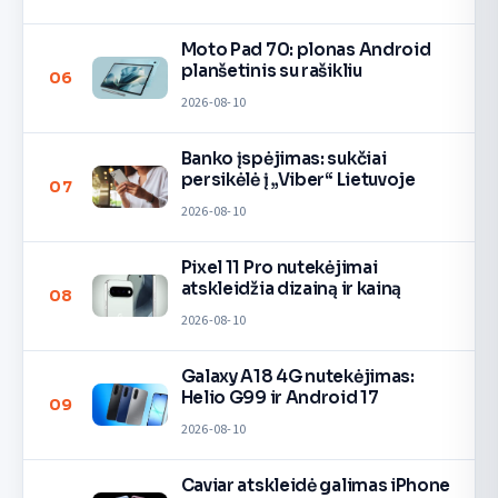
Moto Pad 70: plonas Android
planšetinis su rašikliu
06
2026-08-10
Banko įspėjimas: sukčiai
persikėlė į „Viber“ Lietuvoje
07
2026-08-10
Pixel 11 Pro nutekėjimai
atskleidžia dizainą ir kainą
08
2026-08-10
Galaxy A18 4G nutekėjimas:
Helio G99 ir Android 17
09
2026-08-10
Caviar atskleidė galimas iPhone