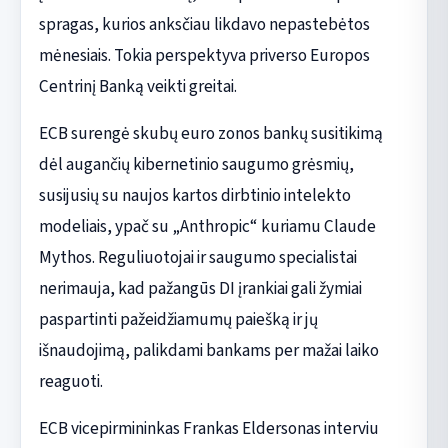
spragas, kurios anksčiau likdavo nepastebėtos
mėnesiais. Tokia perspektyva priverso Europos
Centrinį Banką veikti greitai.
ECB surengė skubų euro zonos bankų susitikimą
dėl augančių kibernetinio saugumo grėsmių,
susijusių su naujos kartos dirbtinio intelekto
modeliais, ypač su „Anthropic“ kuriamu Claude
Mythos. Reguliuotojai ir saugumo specialistai
nerimauja, kad pažangūs DI įrankiai gali žymiai
paspartinti pažeidžiamumų paiešką ir jų
išnaudojimą, palikdami bankams per mažai laiko
reaguoti.
ECB vicepirmininkas Frankas Eldersonas interviu