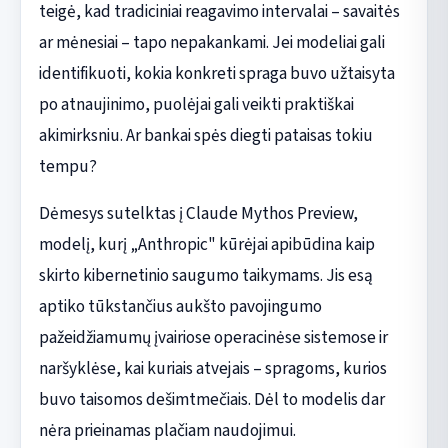
teigė, kad tradiciniai reagavimo intervalai – savaitės
ar mėnesiai – tapo nepakankami. Jei modeliai gali
identifikuoti, kokia konkreti spraga buvo užtaisyta
po atnaujinimo, puolėjai gali veikti praktiškai
akimirksniu. Ar bankai spės diegti pataisas tokiu
tempu?
Dėmesys sutelktas į Claude Mythos Preview,
modelį, kurį „Anthropic" kūrėjai apibūdina kaip
skirto kibernetinio saugumo taikymams. Jis esą
aptiko tūkstančius aukšto pavojingumo
pažeidžiamumų įvairiose operacinėse sistemose ir
naršyklėse, kai kuriais atvejais – spragoms, kurios
buvo taisomos dešimtmečiais. Dėl to modelis dar
nėra prieinamas plačiam naudojimui.