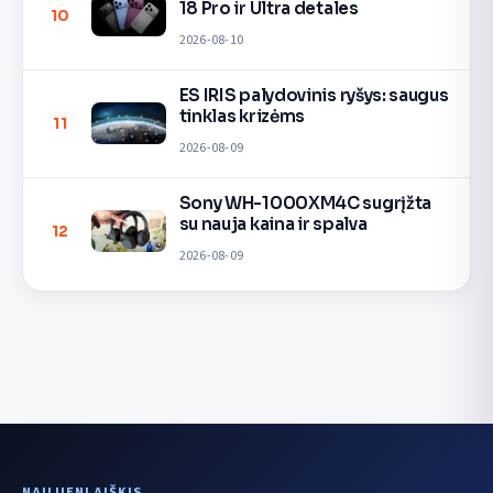
18 Pro ir Ultra detales
10
2026-08-10
ES IRIS palydovinis ryšys: saugus
tinklas krizėms
11
2026-08-09
Sony WH-1000XM4C sugrįžta
su nauja kaina ir spalva
12
2026-08-09
NAUJIENLAIŠKIS