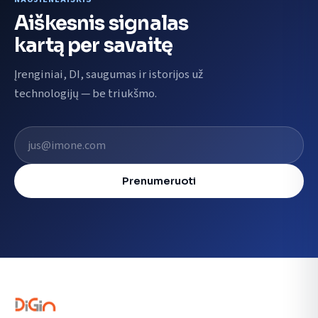
Aiškesnis signalas
kartą per savaitę
Įrenginiai, DI, saugumas ir istorijos už
technologijų — be triukšmo.
El. pašto adresas
Prenumeruoti