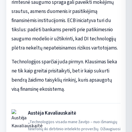
rimtesnė saugumo spraga gali paveikti mokėjimų
srautus, asmens duomenis ir pasitikėjimą
finansinėmis institucijomis. ECB iniciatyva turi du
tikslus: padėti bankams pereiti prie patikimesnio
saugumo modelio ir užtikrinti, kad DI technologijų
plėtra nekeltų nepateisinamos rizikos vartotojams.
Technologijos sparčiai juda pirmyn. Klausimas lieka
ne tik kaip greitai prisitaikyti, bet ir kaip sukurti
bendrą žaidimo taisyklių rinkinį, kuris apsaugotų
visą finansinę ekosistemą.
Austėja Kavaliauskaitė
„Technologijos visada mane žavėjo – nuo išmaniųjų
telefonų iki dirbtinio intelekto proveržių. Džiaugiuosi