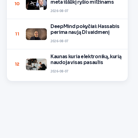
meta iššūkį ryšio milžinams
10
2026-08-07
DeepMind pokyčiai: Hassabis
perima naują DI vaidmenį
11
2026-08-07
Kaunas kuria elektroniką, kurią
naudoja visas pasaulis
12
2026-08-07