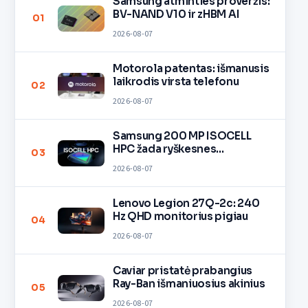
Samsung atminties proveržis:
BV-NAND V10 ir zHBM AI
01
2026-08-07
Motorola patentas: išmanusis
laikrodis virsta telefonu
02
2026-08-07
Samsung 200 MP ISOCELL
HPC žada ryškesnes
03
nuotraukas
2026-08-07
Lenovo Legion 27Q-2c: 240
Hz QHD monitorius pigiau
04
2026-08-07
Caviar pristatė prabangius
Ray-Ban išmaniuosius akinius
05
2026-08-07