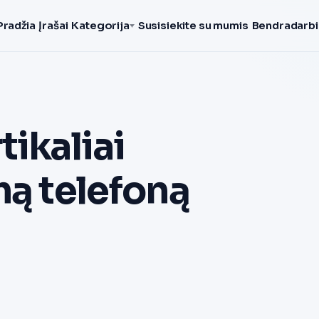
Pradžia
Įrašai
Kategorija
Susisiekite su mumis
Bendradarbi
tikaliai
mą telefoną