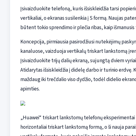
Įsivaizduokite telefoną, kuris išsiskleidžia tarsi popier
vertikaliai, o ekranas susilenkia į S formą. Naujas pat
būtent tokio sprendimo ir plečia ribas, kaip išmanusis te
Koncepcija, pirmiausia pasirodžiusi nutekėjimų paskyro
kanaluose, vaizduoja vertikalų triskart lankstomą įreng
Įsivaizduokite trijų dalių ekraną, sujungtą dviem vyriai
Atidarytas išsiskleidžia į didelę darbo ir turinio erdv
maždaug iki trečdalio viso dydžio, todėl didelio ekran
apimties.
„Huawei“ triskart lankstomų telefonų eksperimentai 
horizontaliai triskart lankstomą formą, o ši nauja para