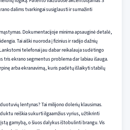
telefonų logiką. Patento vaizduose akcentuojamas S
ano dalims tvarkingai susiglausti ir sumažinti
inis mąstymas. Dokumentacijoje minima apsauginė detalė,
engia. Tai aiški nuoroda į fizinius ir radijo dažnių
s. Lankstomi telefonai jau dabar reikalauja sudėtingo
us tris ekrano segmentus problema dar labiau išauga.
inę arba ekranavimą, kuris padėtų išlaikyti stabilų
duotuvių lentynas? Tai milijono dolerių klausimas.
uktu reiškia sukurti ilgaamžius vyrius, užtikrinti
stą gamybą, o šiuos dalykus ištobulinti brangu. Vis