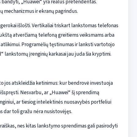
ies bandyti, „Huawei“ yra realus pretendentas.
yrių mechanizmus ir ekranų pagrindus.
erokai išlošti. Vertikaliai triskart lankstomas telefonas
 aukštą atverčiamą telefoną greitiems veiksmams arba
 atlikimui. Programėlių tęstinumas ir lanksti vartotojo
d“ lankstomų įrenginių karkasai jau juda šia kryptimi.
ėlto jos atskleidžia ketinimus: kur bendrovė investuoja
i išspręsti. Nesvarbu, ar „Huawei“ šį sprendimą
nginiui, ar tiesiog intelektinės nuosavybės portfeliui
s dar toli gražu nėra nusistovėjęs.
raiškas, nes kitas lankstymo sprendimas gali pasirodyti