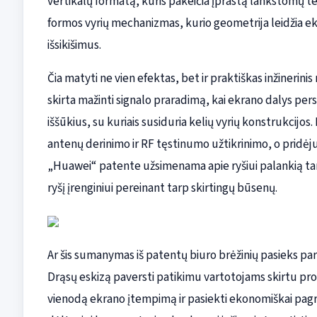
vertikalų formatą, kuris pakeičia įprastą lankstomų 
formos vyrių mechanizmas, kurio geometrija leidžia ekr
išsikišimus.
Čia matyti ne vien efektas, bet ir praktiškas inžiner
skirta mažinti signalo praradimą, kai ekrano dalys persid
iššūkius, su kuriais susiduria kelių vyrių konstrukcijo
antenų derinimo ir RF tęstinumo užtikrinimo, o pridėj
„Huawei“ patente užsimenama apie ryšiui palankią tarp
ryšį įrenginiui pereinant tarp skirtingų būsenų.
Ar šis sumanymas iš patentų biuro brėžinių pasieks par
Drąsų eskizą paversti patikimu vartotojams skirtu prod
vienodą ekrano įtempimą ir pasiekti ekonomiškai pagrį