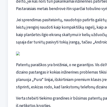
dėlto, jei kas nors turi pakankamai inžinerinės patirt
Pastaraisiais metais bendrovė itin sparčiai tobulino v
Jei sprendimas pasiteisintų, naudotojo patirtis galėtų g
leistų įrenginį naudoti kaip kompaktišką ragelį, kaip
kaip planšetės ilgio ekraną skaitymui ir kelių užduočių
sąsaja dar turėtų pasivyti tokią įrangą, tačiau „Androi
Patentų paraiškos yra brėžiniai, o ne garantijos. Vis d
dizaino pastangas ir kokias inžinerines problemas tikis
planuoja „Pura“ linijai, išskirtiniam premium klasės įre
stiprinti, eskizas rodo, kad lankstomų telefonų dizaina
Verta stebėti tiekimo grandines ir būsimas patentų pa
iš netikėtos krypties.