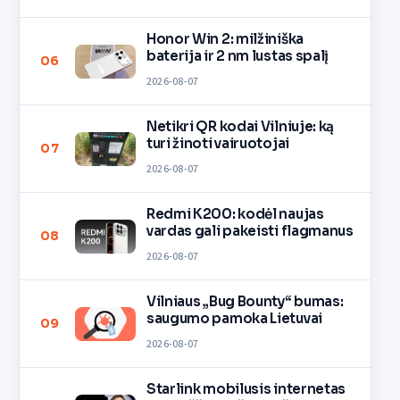
Honor Win 2: milžiniška
baterija ir 2 nm lustas spalį
06
2026-08-07
Netikri QR kodai Vilniuje: ką
turi žinoti vairuotojai
07
2026-08-07
Redmi K200: kodėl naujas
vardas gali pakeisti flagmanus
08
2026-08-07
Vilniaus „Bug Bounty“ bumas:
saugumo pamoka Lietuvai
09
2026-08-07
Starlink mobilusis internetas