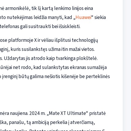
inė armonikėlė, tik šį kartą lenkimo linijos eina
ento nutekėjimas leidžia manyti, kad „
Huawei
“ siekia
lefonas gali susitraukti bei išsiskleisti.
se platformoje X ir vėliau išplitusi technologijų
inį, kuris susilankstęs užima itin mažai vietos.
s. Uždarytas jis atrodo kaip tvarkinga plokštelė.
ę. Kūrėjai net rodo, kad sulankstytas ekranas sumažėja
o įrenginį būtų galima nešiotis kišenėje be perteklinės
nėra naujiena. 2024 m. „Mate XT Ultimate“ pristatė
iška, panašu, tą ambiciją perkelia į atverčiamą,