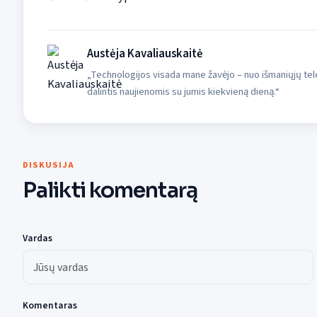
Austėja Kavaliauskaitė
„Technologijos visada mane žavėjo – nuo išmaniųjų tele
dalintis naujienomis su jumis kiekvieną dieną.“
DISKUSIJA
Palikti komentarą
Vardas
Komentaras