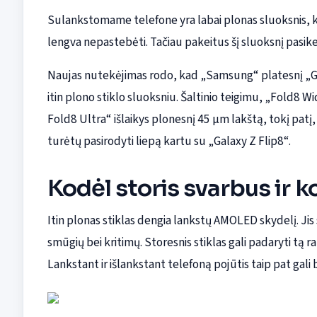
Sulankstomame telefone yra labai plonas sluoksnis, kuri
lengva nepastebėti. Tačiau pakeitus šį sluoksnį pasikei
Naujas nutekėjimas rodo, kad „Samsung“ platesnį „Ga
itin plono stiklo sluoksniu. Šaltinio teigimu, „Fold8 W
Fold8 Ultra“ išlaikys plonesnį 45 µm lakštą, tokį pat
turėtų pasirodyti liepą kartu su „Galaxy Z Flip8“.
Kodėl storis svarbus ir 
Itin plonas stiklas dengia lankstų AMOLED skydelį. 
smūgių bei kritimų. Storesnis stiklas gali padaryti tą
Lankstant ir išlankstant telefoną pojūtis taip pat gali 