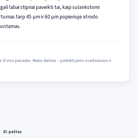
i labai stipriai paveikti tai, kaip sulankstomi
 Skirtumas tarp 45 µm ir 60 µm popieriuje atrodo
 juntamas.
s iš viso pasaulio. Mano darbas – pateikti jums svarbiausius ir
El. paštas