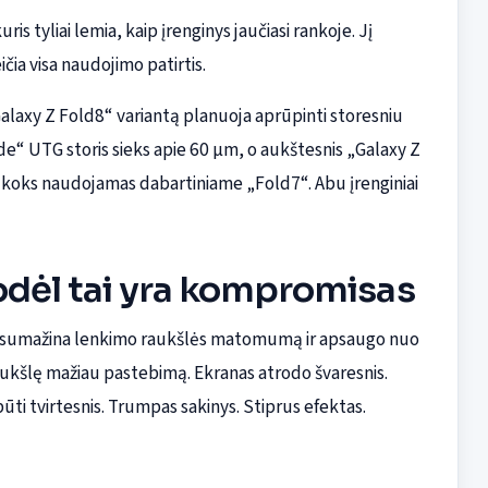
s tyliai lemia, kaip įrenginys jaučiasi rankoje. Jį
čia visa naudojimo patirtis.
laxy Z Fold8“ variantą planuoja aprūpinti storesniu
ide“ UTG storis sieks apie 60 µm, o aukštesnis „Galaxy Z
į, koks naudojamas dabartiniame „Fold7“. Abu įrenginiai
kodėl tai yra kompromisas
Jis sumažina lenkimo raukšlės matomumą ir apsaugo nuo
 raukšlę mažiau pastebimą. Ekranas atrodo švaresnis.
būti tvirtesnis. Trumpas sakinys. Stiprus efektas.