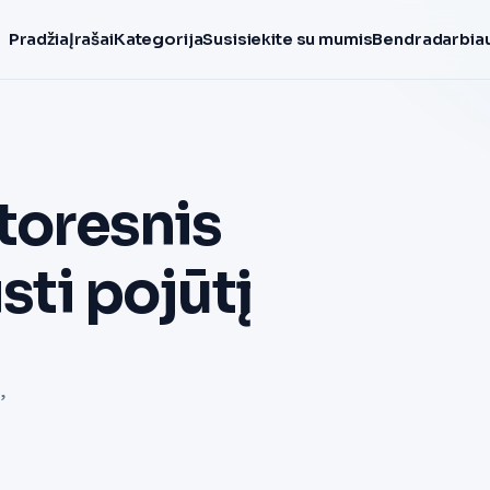
Pradžia
Įrašai
Kategorija
Susisiekite su mumis
Bendradarbiau
storesnis
sti pojūtį
,