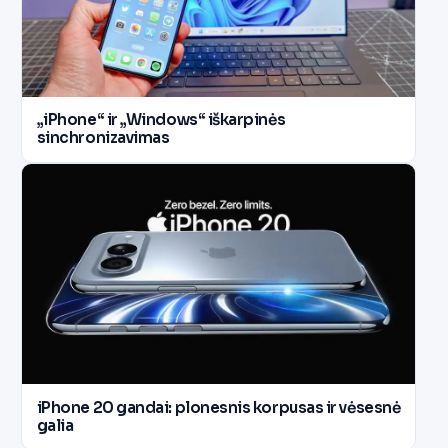
„iPhone“ ir „Windows“ iškarpinės
sinchronizavimas
iPhone 20 gandai: plonesnis korpusas ir vėsesnė
galia