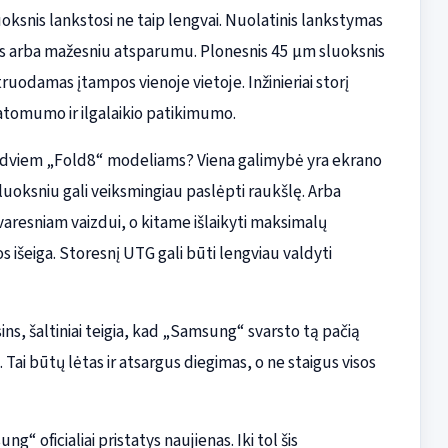
luoksnis lankstosi ne taip lengvai. Nuolatinis lankstymas
imais arba mažesniu atsparumu. Plonesnis 45 µm sluoksnis
ntruodamas įtampos vienoje vietoje. Inžinieriai storį
atomumo ir ilgalaikio patikimumo.
 dviem „Fold8“ modeliams? Viena galimybė yra ekrano
sluoksniu gali veiksmingiau paslėpti raukšlę. Arba
resniam vaizdui, o kitame išlaikyti maksimalų
išeiga. Storesnį UTG gali būti lengviau valdyti
s, šaltiniai teigia, kad „Samsung“ svarsto tą pačią
 Tai būtų lėtas ir atsargus diegimas, o ne staigus visos
 oficialiai pristatys naujienas. Iki tol šis