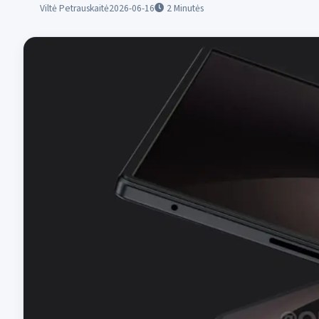
Viltė Petrauskaitė
2026-06-16
2
Minutės