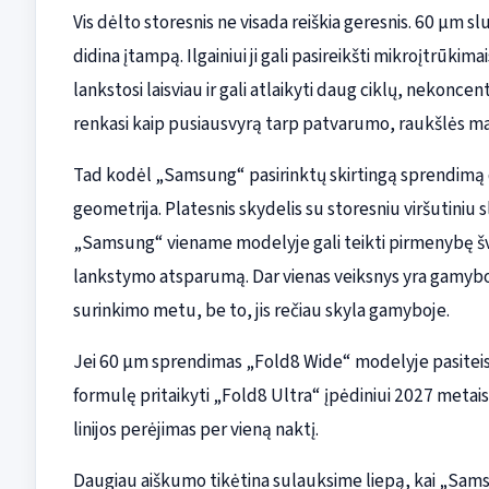
Vis dėlto storesnis ne visada reiškia geresnis. 60 µm s
didina įtampą. Ilgainiui ji gali pasireikšti mikroįtrūk
lankstosi laisviau ir gali atlaikyti daug ciklų, nekonce
renkasi kaip pusiausvyrą tarp patvarumo, raukšlės m
Tad kodėl „Samsung“ pasirinktų skirtingą sprendimą
geometrija. Platesnis skydelis su storesniu viršutiniu 
„Samsung“ viename modelyje gali teikti pirmenybę šva
lankstymo atsparumą. Dar vienas veiksnys yra gamybos 
surinkimo metu, be to, jis rečiau skyla gamyboje.
Jei 60 µm sprendimas „Fold8 Wide“ modelyje pasiteisin
formulę pritaikyti „Fold8 Ultra“ įpėdiniui 2027 metais.
linijos perėjimas per vieną naktį.
Daugiau aiškumo tikėtina sulauksime liepą, kai „Samsung“