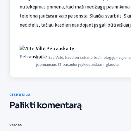
nutekėjimas primena, kad maži medžiagų pasirinkimai gal
telefonai jaučiasi ir kaip jie sensta. Skaičiai svarbūs.
nedidelis, tačiau kasdien naudojant jis gali būti aiškiai
Viltė Petrauskaitė
Sveiki! Esu Viltė, kasdien sekanti technologijų naujiena
įdomiausius IT pasaulio įvykius aiškiai ir glaustai.
DISKUSIJA
Palikti komentarą
Vardas