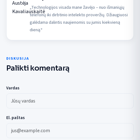
„Technologijos visada mane žavėjo – nuo išmaniųjų
telefonų iki dirbtinio intelekto proveržių. Džiaugiuosi
galėdama dalintis naujienomis su jumis kiekvieną
dieną.“
DISKUSIJA
Palikti komentarą
Vardas
El. paštas