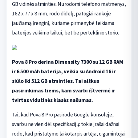
GB vidinės atminties. Nurodomi telefono matmenys,
162 x 77 x 8 mm, rodo didelį, patogiai rankoje
jaučiamą įrenginį, kuriame pirmenybė teikiama
baterijos veikimo laikui, bet be perteklinio storio.
Pova 8 Pro derina Dimensity 7300 su 12 GB RAM
ir 6 500 mAh baterija, veikia su Android 16 ir
siūlo iki 512 GB atminties. Tai aiškus
pasirinkimas tiems, kam svarbi ištvermė ir
tvirtas vidutinės klasės našumas.
Tai, kad Pova 8 Pro pasirodė Google konsolėje,
svarbu ne vien dėl specifikacijų: tokie įrašai dažnai
rodo, kad pristatymo laikotarpis artėja, o gamintojai