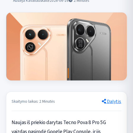
Austėja Kavaliauskaitė
2026-06-16
2
Minutės
Dalytis
Skaitymo laikas: 2 Minutės
Naujas iš priekio darytas Tecno Pova 8 Pro 5G
vaizdas pasirodė Google Play Console, ir jis