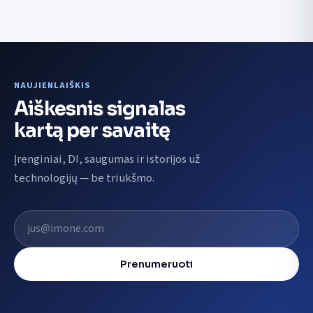
NAUJIENLAIŠKIS
Aiškesnis signalas
kartą per savaitę
Įrenginiai, DI, saugumas ir istorijos už
technologijų — be triukšmo.
El. pašto adresas
Prenumeruoti