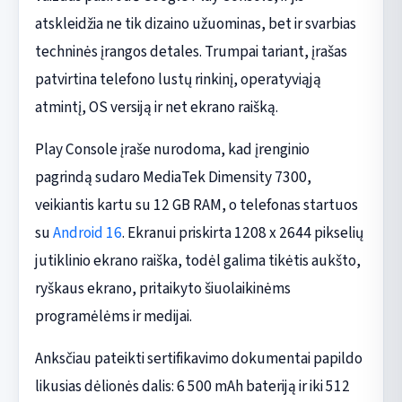
atskleidžia ne tik dizaino užuominas, bet ir svarbias
techninės įrangos detales. Trumpai tariant, įrašas
patvirtina telefono lustų rinkinį, operatyviąją
atmintį, OS versiją ir net ekrano raišką.
Play Console įraše nurodoma, kad įrenginio
pagrindą sudaro MediaTek Dimensity 7300,
veikiantis kartu su 12 GB RAM, o telefonas startuos
su
Android 16
. Ekranui priskirta 1208 x 2644 pikselių
jutiklinio ekrano raiška, todėl galima tikėtis aukšto,
ryškaus ekrano, pritaikyto šiuolaikinėms
programėlėms ir medijai.
Anksčiau pateikti sertifikavimo dokumentai papildo
likusias dėlionės dalis: 6 500 mAh bateriją ir iki 512