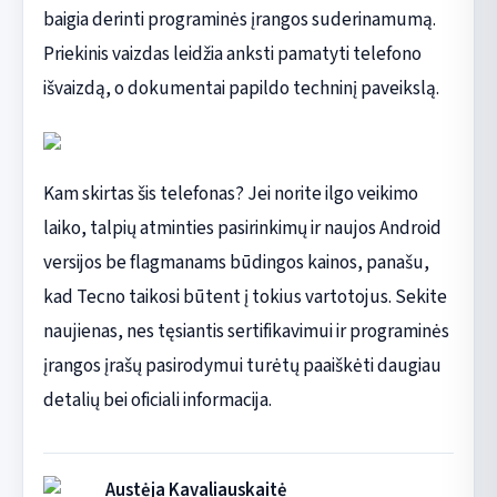
baigia derinti programinės įrangos suderinamumą.
Priekinis vaizdas leidžia anksti pamatyti telefono
išvaizdą, o dokumentai papildo techninį paveikslą.
Kam skirtas šis telefonas? Jei norite ilgo veikimo
laiko, talpių atminties pasirinkimų ir naujos Android
versijos be flagmanams būdingos kainos, panašu,
kad Tecno taikosi būtent į tokius vartotojus. Sekite
naujienas, nes tęsiantis sertifikavimui ir programinės
įrangos įrašų pasirodymui turėtų paaiškėti daugiau
detalių bei oficiali informacija.
Austėja Kavaliauskaitė