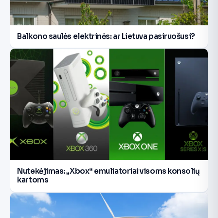
Balkono saulės elektrinės: ar Lietuva pasiruošusi?
Nutekėjimas: „Xbox“ emuliatoriai visoms konsolių
kartoms