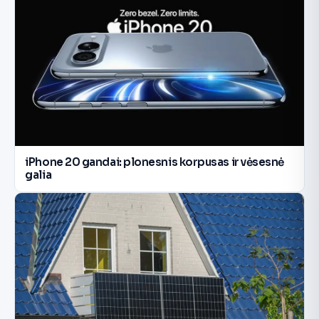
iPhone 20 gandai: plonesnis korpusas ir vėsesnė
galia