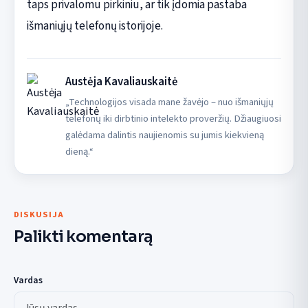
taps privalomu pirkiniu, ar tik įdomia pastaba
išmaniųjų telefonų istorijoje.
Austėja Kavaliauskaitė
„Technologijos visada mane žavėjo – nuo išmaniųjų
telefonų iki dirbtinio intelekto proveržių. Džiaugiuosi
galėdama dalintis naujienomis su jumis kiekvieną
dieną.“
DISKUSIJA
Palikti komentarą
Vardas