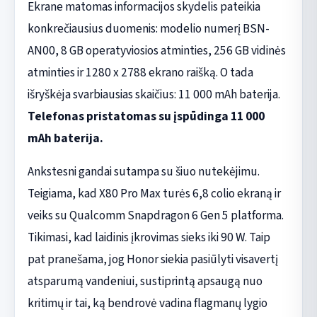
Ekrane matomas informacijos skydelis pateikia
konkrečiausius duomenis: modelio numerį BSN-
AN00, 8 GB operatyviosios atminties, 256 GB vidinės
atminties ir 1280 x 2788 ekrano raišką. O tada
išryškėja svarbiausias skaičius: 11 000 mAh baterija.
Telefonas pristatomas su įspūdinga 11 000
mAh baterija.
Ankstesni gandai sutampa su šiuo nutekėjimu.
Teigiama, kad X80 Pro Max turės 6,8 colio ekraną ir
veiks su Qualcomm Snapdragon 6 Gen 5 platforma.
Tikimasi, kad laidinis įkrovimas sieks iki 90 W. Taip
pat pranešama, jog Honor siekia pasiūlyti visavertį
atsparumą vandeniui, sustiprintą apsaugą nuo
kritimų ir tai, ką bendrovė vadina flagmanų lygio