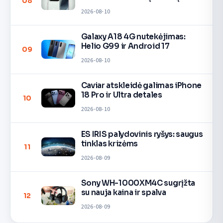
08
2026-08-10
Galaxy A18 4G nutekėjimas:
Helio G99 ir Android 17
09
2026-08-10
Caviar atskleidė galimas iPhone
18 Pro ir Ultra detales
10
2026-08-10
ES IRIS palydovinis ryšys: saugus
tinklas krizėms
11
2026-08-09
Sony WH-1000XM4C sugrįžta
su nauja kaina ir spalva
12
2026-08-09