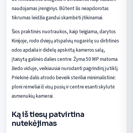
naudojamas įrenginys. Būtent šis neapdorotas
tikrumas leidžia gandui skambėti įtikinamai.
Šios praktinės nuotraukos, kaip teigiama, darytos
Kinijoje, rodo dviejų atspalvių nugarėlę su dirbtinės
odos apdaila ir didelę apskritą kameros salą,
įtaisytą galinės dalies centre. Žyma 50 MP matoma
žiedo viduje, veikiausiai nurodanti pagrindinį jutiklį.
Priekinė dalis atrodo beveik steriliai minimalistinė:
ploni rėmeliai iš visų pusių ir centre esanti skylutė
asmenukių kamerai.
Ką iš tiesų patvirtina
nutekėjimas