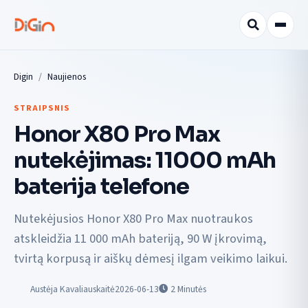
Digin
Naujienos
STRAIPSNIS
Honor X80 Pro Max
nutekėjimas: 11000 mAh
baterija telefone
Nutekėjusios Honor X80 Pro Max nuotraukos
atskleidžia 11 000 mAh bateriją, 90 W įkrovimą,
tvirtą korpusą ir aiškų dėmesį ilgam veikimo laikui.
Austėja Kavaliauskaitė
2026-06-13
2
Minutės