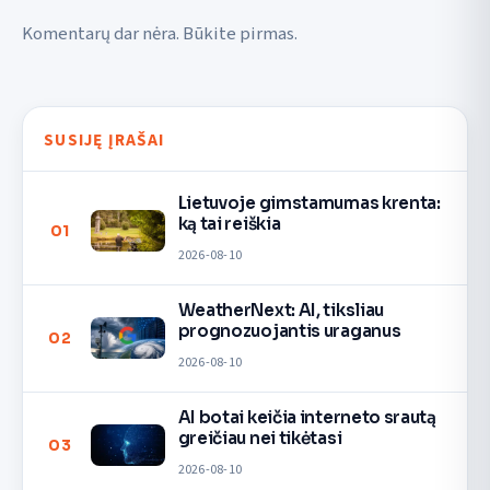
Komentarų dar nėra. Būkite pirmas.
SUSIJĘ ĮRAŠAI
Lietuvoje gimstamumas krenta:
ką tai reiškia
01
2026-08-10
WeatherNext: AI, tiksliau
prognozuojantis uraganus
02
2026-08-10
AI botai keičia interneto srautą
greičiau nei tikėtasi
03
2026-08-10