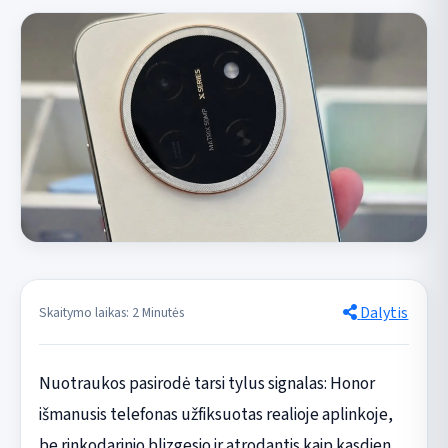
Dalytis
Skaitymo laikas: 2 Minutės
Nuotraukos pasirodė tarsi tylus signalas: Honor
išmanusis telefonas užfiksuotas realioje aplinkoje,
be rinkodarinio blizgesio ir atrodantis kaip kasdien