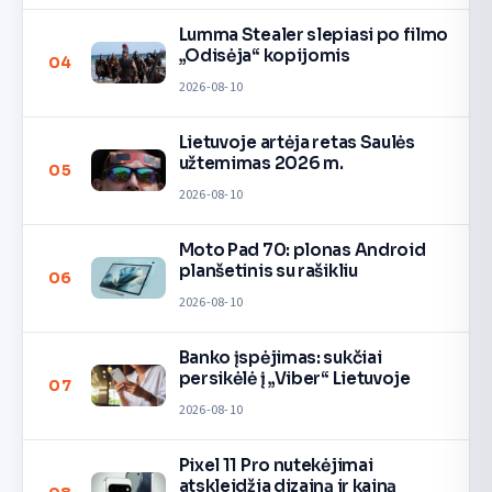
Lumma Stealer slepiasi po filmo
„Odisėja“ kopijomis
04
2026-08-10
Lietuvoje artėja retas Saulės
užtemimas 2026 m.
05
2026-08-10
Moto Pad 70: plonas Android
planšetinis su rašikliu
06
2026-08-10
Banko įspėjimas: sukčiai
persikėlė į „Viber“ Lietuvoje
07
2026-08-10
Pixel 11 Pro nutekėjimai
atskleidžia dizainą ir kainą