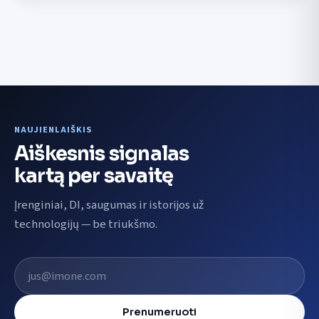
NAUJIENLAIŠKIS
Aiškesnis signalas
kartą per savaitę
Įrenginiai, DI, saugumas ir istorijos už
technologijų — be triukšmo.
El. pašto adresas
Prenumeruoti