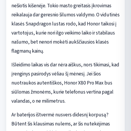
nešiotis kišenėje. Tokio masto greitasis įkrovimas
reikalauja dar geresnio šilumos valdymo. O vidutinės
klasės Snapdragon lustas rodo, kad Honor taikosi į
vartotojus, kurie nori ilgo veikimo laiko ir stabilaus
našumo, bet nenori mokėti aukščiausios klasės
flagmanų kainų.
Išleidimo laikas vis dar nėra aiškus, nors tikimasi, kad
įrenginys pasirodys vėliau šį mėnesį. Jei šios
nuotraukos autentiškos, Honor X80 Pro Max bus
siūlomas žmonėms, kurie telefonus vertina pagal
valandas, o ne milimetrus.
Ar baterijos ištvermė nusvers didesnį korpusą?
Būtent šis klausimas nulems, ar šis nutekėjimas