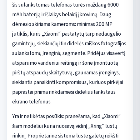
šis sulankstomas telefonas turės maždaug 6000
mAh bateriją ir išlaikys belaidį įkrovimą. Daug
dėmesio skiriama kameroms: minimas 200 MP
jutiklis, kuris „Xiaomi“ pastatytų tarp nedaugelio
gamintojų, siekiančių itin didelės raiškos fotografijos
sulankstomų įrenginių segmente. Pridėjus visavertį
atsparumo vandeniui reitingą ir šone įmontuotą
pirštų atspaudų skaitytuvą, gaunamas įrenginys,
siekiantis panaikinti kompromisus, kuriuos pirkėjai
paprastai priima rinkdamiesi didelius lankstaus
ekrano telefonus.
Yra ir netikėtas posūkis: pranešama, kad „Xiaomi“
šiam modeliui kuria nuosavą vidinį „Xring“ lustų
rinkinį. Proprietarinė sistema luste galėtų reikšti