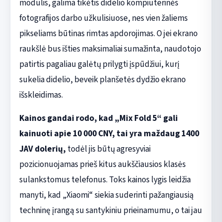
modulis, galima tikėtis didelio kompiuterinės
fotografijos darbo užkulisiuose, nes vien žaliems
pikseliams būtinas rimtas apdorojimas. O jei ekrano
raukšlė bus išties maksimaliai sumažinta, naudotojo
patirtis pagaliau galėtų prilygti įspūdžiui, kurį
sukelia didelio, beveik planšetės dydžio ekrano
išskleidimas.
Kainos gandai rodo, kad „Mix Fold 5“ gali
kainuoti apie 10 000 CNY, tai yra maždaug 1400
JAV dolerių,
todėl jis būtų agresyviai
pozicionuojamas prieš kitus aukščiausios klasės
sulankstomus telefonus. Toks kainos lygis leidžia
manyti, kad „Xiaomi“ siekia suderinti pažangiausią
techninę įrangą su santykiniu prieinamumu, o tai jau