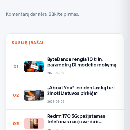
Komentarų dar nėra. Būkite pirmas.
SUSIJĘ ĮRAŠAI
ByteDance rengia 10 trln.
parametrų DI modelio mokymą
01
2026-08-09
„About You“ incidentas: ką turi
žinoti Lietuvos pirkėjai
02
2026-08-09
Redmi 17C 5G: pažįstamas
telefonas nauju vardu ir
03
spalvomis