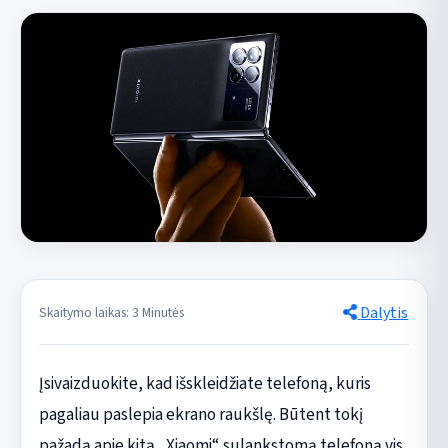
Dalytis
Skaitymo laikas: 3 Minutės
Įsivaizduokite, kad išskleidžiate telefoną, kuris
pagaliau paslepia ekrano raukšlę. Būtent tokį
pažadą apie kitą „Xiaomi“ sulankstomą telefoną vis