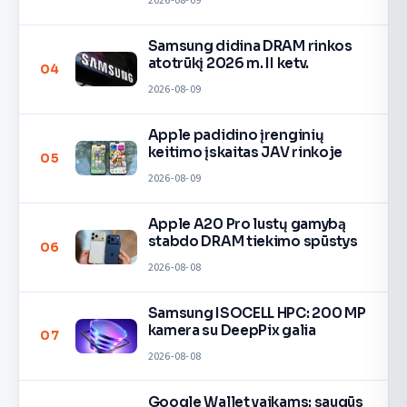
2026-08-09
Samsung didina DRAM rinkos
atotrūkį 2026 m. II ketv.
04
2026-08-09
Apple padidino įrenginių
keitimo įskaitas JAV rinkoje
05
2026-08-09
Apple A20 Pro lustų gamybą
stabdo DRAM tiekimo spūstys
06
2026-08-08
Samsung ISOCELL HPC: 200 MP
kamera su DeepPix galia
07
2026-08-08
Google Wallet vaikams: saugūs