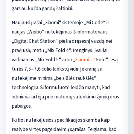
garsiau kužda gandų šaltiniai.
Naujausi įrašai „Xiaomi“ sistemoje „Mi Code“ ir
naujas „Weibo“ nutekėjimas iš informatoriaus
„Digital Chat Station“ piešia drąsesnį vaizdą nei
praėjusių metų „Mix Fold 4“. Įrenginys, įvairiai
vadinamas „Mix Fold 5“ arba „
Xiaomi 17
Fold“, esą
turės 7,5–7,6 colio lankstų vidinį ekraną su
nutekėjime minima „be siūlės raukšlės“
technologija. Ši formuluotė leidžia manyti, kad
inžinieriai artėja prie matomų sulenkimo žymių eros
pabaigos.
Iki šiol nutekėjusios specifikacijos skamba kaip
realybe virtęs pageidavimų sąrašas. Teigiama, kad