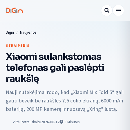
Digin
Naujienos
STRAIPSNIS
Xiaomi sulankstomas
telefonas gali paslėpti
raukšlę
Nauji nutekėjimai rodo, kad „Xiaomi Mix Fold 5“ gali
gauti beveik be raukšlės 7,5 colio ekraną, 6000 mAh
bateriją, 200 MP kamerą ir nuosavą „Xring“ lustą.
Viltė Petrauskaitė
2026-06-12
3
Minutės