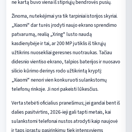
ne kartą buvo viena iš stipriųjų bendrovės pusių.
Žinoma, nutekėjimai yra tik tarpiniai istorijos skyriai.
„Xiaomi“ dar turės įrodyti naujo ekrano sprendimo
patvarumą, realią „Xring“ lusto naudą
kasdienybėje ir tai, ar 200 MP jutiklis iš tikrųjų
užtikrins nuosekliai geresnes nuotraukas. Tačiau
didesnio vientiso ekrano, talpios baterijos ir nuosavo
silicio kūrimo derinys rodo užtikrintą kryptį:
„Xiaomi“ nenori vien konkuruoti sulankstomų
telefonų rinkoje. Ji nori pakeisti lūkesčius.
Verta stebėti oficialius pranešimus; jei gandai bent iš
dalies pasitvirtins, 2026-ieji gali tapti metais, kai
sulankstomi telefonai nustos atrodyti kaip naujovė
ir taps įprastu pasirinkimu tiek intensyviems