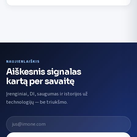
NAUJIENLAIŠKIS
Aiškesnis signalas
kartą per savaitę
Įrenginiai, DI, saugumas ir istorijos už
technologijų — be triukšmo.
El. pašto adresas