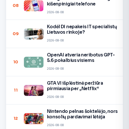
kišenpinigiai telefone
08
2026-08-08
Kodėl DI nepakeis IT specialistų
Lietuvos rinkoje?
09
2026-08-08
OpenAI atveria neribotus GPT-
5.6 pokalbius visiems
10
2026-08-08
GTA VI išplėstinė peržiūra
pirmiausia per „Netflix“
11
2026-08-08
Nintendo pelnas šoktelėjo, nors
konsolių pardavimai lėtėja
12
2026-08-08