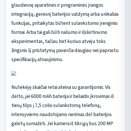
glaudesnę aparatinės ir programinės įrangos
integraciją, geresnį baterijos valdymą arba unikalias
funkcijas, pritaikytas būtent sulankstomo įrenginio
formai. Arba tai gali būti našumo ir išskirtinumo
eksperimentas, tačiau bet kuriuo atveju toks
žingsnis šį pristatymą paverčia daugiau nei paprastu
specifikacijų atnaujinimu.
Nutekėję skaičiai retai ateina su garantijomis. Vis
dėlto, jei 6000 mAh baterija ir belaidis įkrovimas iš
tiesų tilps į 7,5 colio sulankstomą telefoną,
intensyviems naudotojams nerimas dėl baterijos
galėtų sumažėti. Jei kamera iš tikrųjų bus 200 MP