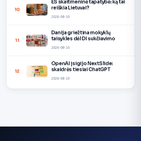
ES skaitmeninė tapatybė: ką tai
reiškia Lietuvai?
10
2026-08-10
Danija griežtina mokyklų
taisykles dėl DI sukčiavimo
11
2026-08-10
OpenAI įsigijo NextSlide:
skaidrės tiesiai ChatGPT
12
2026-08-10