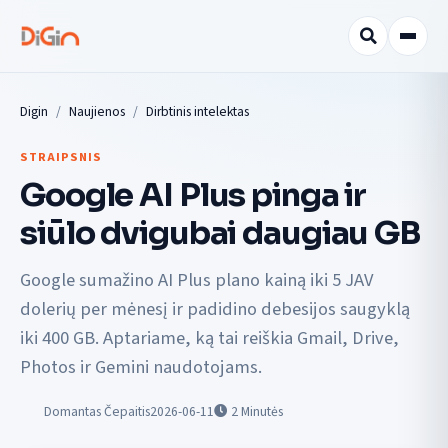
Digin
Naujienos
Dirbtinis intelektas
STRAIPSNIS
Google AI Plus pinga ir
siūlo dvigubai daugiau GB
Google sumažino AI Plus plano kainą iki 5 JAV
dolerių per mėnesį ir padidino debesijos saugyklą
iki 400 GB. Aptariame, ką tai reiškia Gmail, Drive,
Photos ir Gemini naudotojams.
Domantas Čepaitis
2026-06-11
2
Minutės