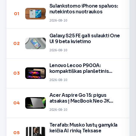
Sulankstomo iPhone spalvos:
nutekintos nuotraukos
01
2026-08-10
Galaxy S25 FE gali sulaukti One
UI 9 beta kvietimo
02
2026-08-10
Lenovo Lecoo P900A:
kompaktiškas planšetinis
03
kompiuteris
2026-08-10
Acer Aspire Go 15: pigus
atsakas į MacBook Neo JK
04
rinkoje
2026-08-10
Terafab: Musko lustų gamykla
keičia AI rinką Teksase
05