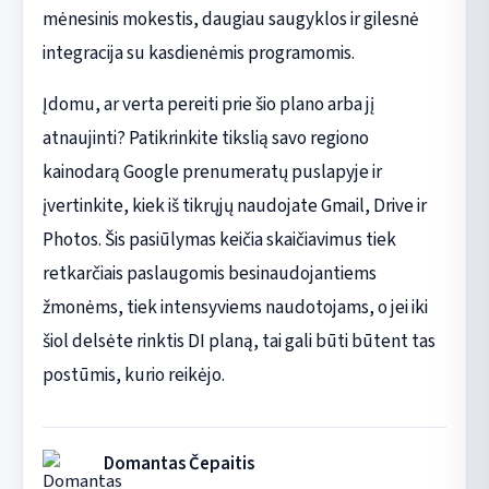
mėnesinis mokestis, daugiau saugyklos ir gilesnė
integracija su kasdienėmis programomis.
Įdomu, ar verta pereiti prie šio plano arba jį
atnaujinti? Patikrinkite tikslią savo regiono
kainodarą Google prenumeratų puslapyje ir
įvertinkite, kiek iš tikrųjų naudojate Gmail, Drive ir
Photos. Šis pasiūlymas keičia skaičiavimus tiek
retkarčiais paslaugomis besinaudojantiems
žmonėms, tiek intensyviems naudotojams, o jei iki
šiol delsėte rinktis DI planą, tai gali būti būtent tas
postūmis, kurio reikėjo.
Domantas Čepaitis