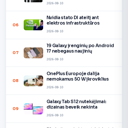
2026-08-10
Nvidia stato DI ateitį ant
elektros infrastruktūros
06
2026-08-10
19 Galaxy įrenginių po Android
17 nebegaus naujinių
07
2026-08-10
OnePlus Europoje dalija
nemokamus 50 W įkroviklius
08
2026-08-10
Galaxy Tab S12 nutekėjimai:
dizainas beveik nekinta
09
2026-08-10