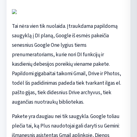
Tai nėra vien tik nuolaida. Įtraukdama papildomą
saugyklą į DI planą, Google iš esmės pakeičia
senesnius Google One lygius tiems
prenumeratoriams, kurie nori DI funkcijų ir
kasdienių debesijos poreikių viename pakete.
Papildomi gigabaitai taikomi Gmail, Drive ir Photos,
todėl šis padidinimas padeda tiek tvarkant ilgas el.
pašto gijas, tiek didesnius Drive archyvus, tiek
augančias nuotraukų bibliotekas.
Pakete yra daugiau nei tik saugykla. Google toliau
plečia tai, ką Plus naudotojai gali daryti su Gemini:
išmanesnis asistentas Gmail aplinkoje, Dienos