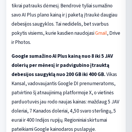
tikrai patrauks dėmesį. Bendrovė tyliai sumažino
savo AI Plus plano kainą ir į paketą įtraukė daugiau
debesijos saugyklos. Tai nedidelis, bet svarbus
pokytis visiems, kurie kasdien naudojasi
Gmail
, Drive
ir Photos.
Google sumažino AI Plus kainą nuo 8 iki 5 JAV
dolerių per mėnesį ir padvigubino įtrauktą
debesijos saugyklą nuo 200 GB iki 400 GB.
Vikas
Kansal, vadovaujantis Google DI prenumeratoms,
patvirtino šį atnaujinimą platformoje X, o vietinės
parduotuvės jau rodo naujas kainas: maždaug 5 JAV
doleriai, 7 Kanados doleriai, 4,50 svaro sterlingų, 5
eurai ir 400 Indijos rupijų. Regioniniai skirtumai
pateikiami Google kainodaros puslapyje.