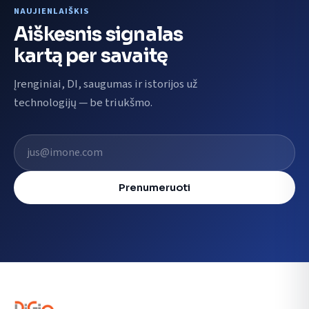
NAUJIENLAIŠKIS
Aiškesnis signalas
kartą per savaitę
Įrenginiai, DI, saugumas ir istorijos už
technologijų — be triukšmo.
El. pašto adresas
Prenumeruoti