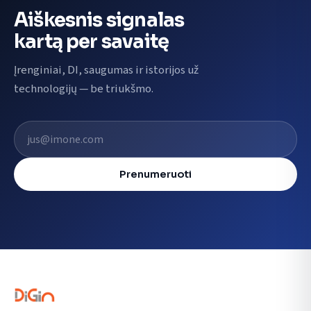
Aiškesnis signalas
kartą per savaitę
Įrenginiai, DI, saugumas ir istorijos už
technologijų — be triukšmo.
El. pašto adresas
Prenumeruoti