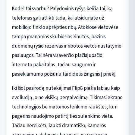
Kodėl tai svarbu? Palydovinis ryšys keičia tai, ką
telefonas gali atlikti tada, kai atsiduriate už
mobiliojo tinklo aprėpties ribų. Atokiose vietovėse
tampa įmanomos skubiosios žinutės, bazinis
duomenų ryšio rezervas ir ribotos vietos nustatymo
paslaugos. Tai nėra visaverčio plačiajuosčio
interneto pakaitalas, tačiau saugumo ir
pasiekiamumo požiūriu tai didelis žingsnis į priekį.
Iki šiol pasirodę nutekėjimai Flip8 piešia labiau kaip
evoliuciją, o ne visišką pergalvojimą. Tikimasi ekrano
technologijos be matomos lenkimo raukšlės, kuri
pagerins naudojimo patirtį ties sulenkimo vieta.
Tačiau nereikėtų laukti dramatiškų kameros
atnaujinimų, didesnės baterijos ar spartesnio