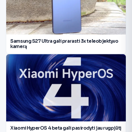
Samsung S27 Ultra gali prarasti 3x teleobjektyvo
kamerą
Xiaomi HyperOS 4 beta gali pasirodyti jau rugpjūtį