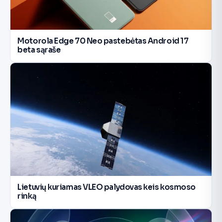
Motorola Edge 70 Neo pastebėtas Android 17
beta sąraše
Lietuvių kuriamas VLEO palydovas keis kosmoso
rinką