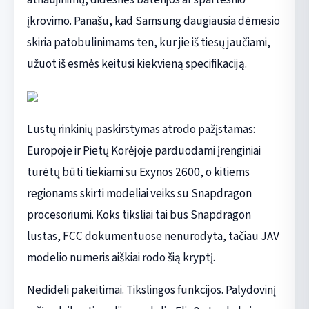
įkrovimo. Panašu, kad Samsung daugiausia dėmesio
skiria patobulinimams ten, kur jie iš tiesų jaučiami,
užuot iš esmės keitusi kiekvieną specifikaciją.
Lustų rinkinių paskirstymas atrodo pažįstamas:
Europoje ir Pietų Korėjoje parduodami įrenginiai
turėtų būti tiekiami su Exynos 2600, o kitiems
regionams skirti modeliai veiks su Snapdragon
procesoriumi. Koks tiksliai tai bus Snapdragon
lustas, FCC dokumentuose nenurodyta, tačiau JAV
modelio numeris aiškiai rodo šią kryptį.
Nedideli pakeitimai. Tikslingos funkcijos. Palydovinį