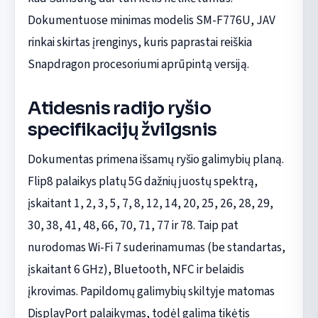
Dokumentuose minimas modelis SM-F776U, JAV
rinkai skirtas įrenginys, kuris paprastai reiškia
Snapdragon procesoriumi aprūpintą versiją.
Atidesnis radijo ryšio
specifikacijų žvilgsnis
Dokumentas primena išsamų ryšio galimybių planą.
Flip8 palaikys platų 5G dažnių juostų spektrą,
įskaitant 1, 2, 3, 5, 7, 8, 12, 14, 20, 25, 26, 28, 29,
30, 38, 41, 48, 66, 70, 71, 77 ir 78. Taip pat
nurodomas Wi-Fi 7 suderinamumas (be standartas,
įskaitant 6 GHz), Bluetooth, NFC ir belaidis
įkrovimas. Papildomų galimybių skiltyje matomas
DisplayPort palaikymas, todėl galima tikėtis