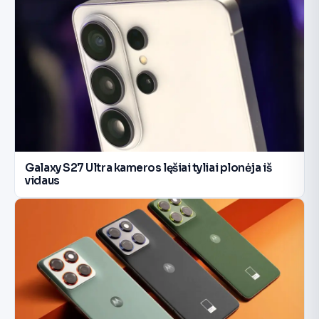
Galaxy S27 Ultra kameros lęšiai tyliai plonėja iš
vidaus