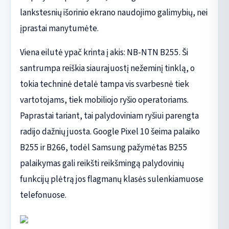
lankstesnių išorinio ekrano naudojimo galimybių, nei
įprastai manytumėte.
Viena eilutė ypač krinta į akis: NB-NTN B255. Ši
santrumpa reiškia siaurajuostį nežeminį tinklą, o
tokia techninė detalė tampa vis svarbesnė tiek
vartotojams, tiek mobiliojo ryšio operatoriams.
Paprastai tariant, tai palydoviniam ryšiui parengta
radijo dažnių juosta. Google Pixel 10 šeima palaiko
B255 ir B266, todėl Samsung pažymėtas B255
palaikymas gali reikšti reikšmingą palydovinių
funkcijų plėtrą jos flagmanų klasės sulenkiamuose
telefonuose.