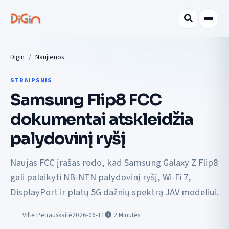
Digin
Naujienos
STRAIPSNIS
Samsung Flip8 FCC
dokumentai atskleidžia
palydovinį ryšį
Naujas FCC įrašas rodo, kad Samsung Galaxy Z Flip8
gali palaikyti NB-NTN palydovinį ryšį, Wi-Fi 7,
DisplayPort ir platų 5G dažnių spektrą JAV modeliui.
Viltė Petrauskaitė
2026-06-11
2
Minutės