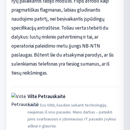
ryšį palaikantis radijo modulis. Flip8 atrodo kaip
pragmatiškas flagmanas, labiau gludinantis
naudojimo patirtį, nei besivaikantis įspūdingų
specifikacijų antraštėse. Toliau verta stebėti du
dalykus: lustų rinkinio patvirtinimą ir tai, ar
operatoriai paleidimo metu įjungs NB-NTN
paslaugas. Būtent šie du atsakymai parodys, ar šis
sulenkiamas telefonas yra tiesiog sumanus, ar iš
tiesų reikšmingas.
Viltė Petrauskaitė
Sveiki! Esu Viltė, kasdien sekanti technologijų
naujienas iš viso pasaulio. Mano darbas – pateikti
jums svarbiausius ir įdomiausius IT pasaulio įvykius
aiškiai ir glaustai.