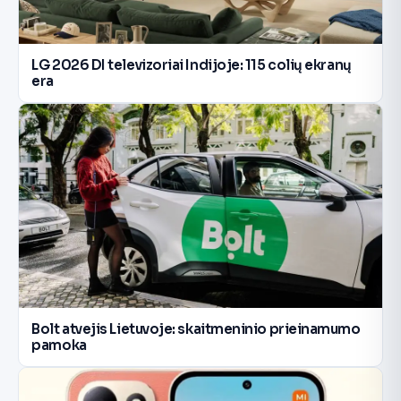
LG 2026 DI televizoriai Indijoje: 115 colių ekranų
era
Bolt atvejis Lietuvoje: skaitmeninio prieinamumo
pamoka