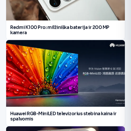
Redmi K100 Pro: milžiniška baterija ir 200 MP
kamera
Huawei RGB-MiniLED televizorius stebina kaina ir
spalvomis