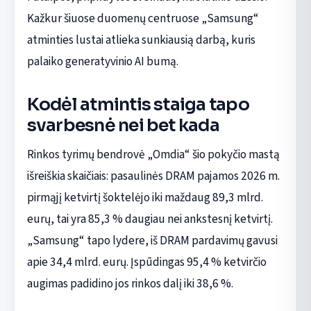
Kažkur šiuose duomenų centruose „Samsung“
atminties lustai atlieka sunkiausią darbą, kuris
palaiko generatyvinio AI bumą.
Kodėl atmintis staiga tapo
svarbesnė nei bet kada
Rinkos tyrimų bendrovė „Omdia“ šio pokyčio mastą
išreiškia skaičiais: pasaulinės DRAM pajamos 2026 m.
pirmąjį ketvirtį šoktelėjo iki maždaug 89,3 mlrd.
eurų, tai yra 85,3 % daugiau nei ankstesnį ketvirtį.
„Samsung“ tapo lydere, iš DRAM pardavimų gavusi
apie 34,4 mlrd. eurų. Įspūdingas 95,4 % ketvirčio
augimas padidino jos rinkos dalį iki 38,6 %.