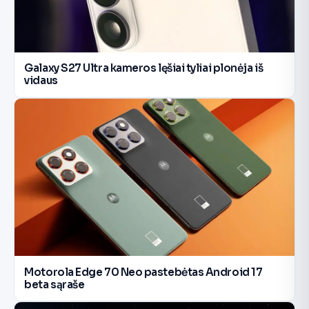
Galaxy S27 Ultra kameros lęšiai tyliai plonėja iš
vidaus
Motorola Edge 70 Neo pastebėtas Android 17
beta sąraše