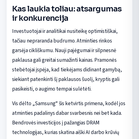
Kas laukia toliau: atsargumas
ir konkurencija
Investuotojai ir analitikai nusiteikę optimistiškai,
tačiau nepraranda budrumo. Atminties rinkos
garsėja cikliškumu. Nauji pajėgumai ir silpnesnė
paklausa gali greitai sumažinti kainas. Pramonės
stebėtojai įspėja, kad tiekėjams didinant gamybą,
siekiant patenkinti šį paklausos šuolį, kryptis gali
pasikeisti, o augimo tempai sulėtėti.
Vis dėlto „Samsung“ šis ketvirtis primena, kodėl jos
atminties padalinys dabar svarbesnis nei bet kada.
Bendrovės investicijos į pažangias DRAM
technologijas, kurias skatina aiški AI darbo krūvių