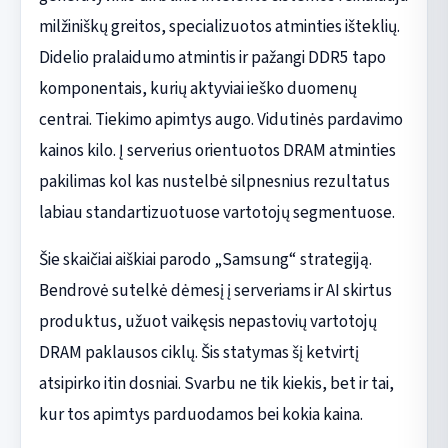
milžiniškų greitos, specializuotos atminties išteklių.
Didelio pralaidumo atmintis ir pažangi DDR5 tapo
komponentais, kurių aktyviai ieško duomenų
centrai. Tiekimo apimtys augo. Vidutinės pardavimo
kainos kilo. Į serverius orientuotos DRAM atminties
pakilimas kol kas nustelbė silpnesnius rezultatus
labiau standartizuotuose vartotojų segmentuose.
Šie skaičiai aiškiai parodo „Samsung“ strategiją.
Bendrovė sutelkė dėmesį į serveriams ir AI skirtus
produktus, užuot vaikęsis nepastovių vartotojų
DRAM paklausos ciklų. Šis statymas šį ketvirtį
atsipirko itin dosniai. Svarbu ne tik kiekis, bet ir tai,
kur tos apimtys parduodamos bei kokia kaina.