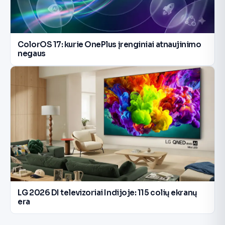
ColorOS 17: kurie OnePlus įrenginiai atnaujinimo
negaus
LG 2026 DI televizoriai Indijoje: 115 colių ekranų
era