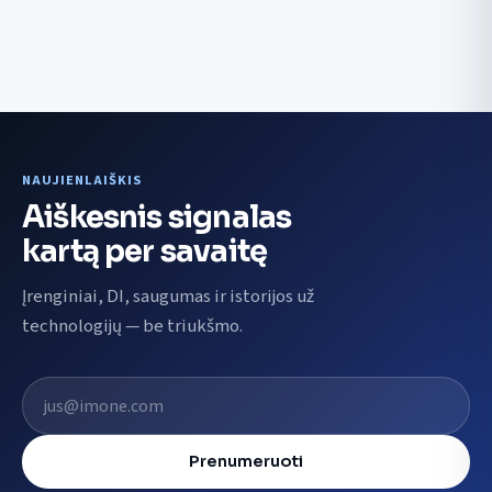
NAUJIENLAIŠKIS
Aiškesnis signalas
kartą per savaitę
Įrenginiai, DI, saugumas ir istorijos už
technologijų — be triukšmo.
El. pašto adresas
Prenumeruoti