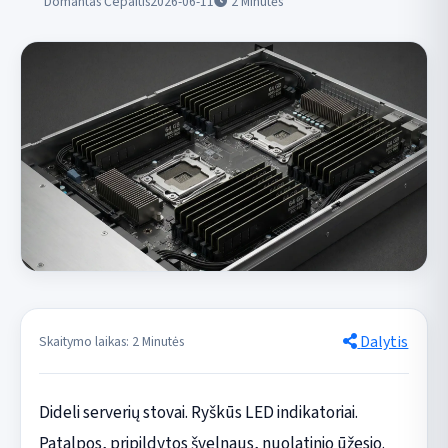
Domantas Čepaitis
2026-06-11
2
Minutės
Dalytis
Skaitymo laikas: 2 Minutės
Dideli serverių stovai. Ryškūs LED indikatoriai.
Patalpos, pripildytos švelnaus, nuolatinio ūžesio.