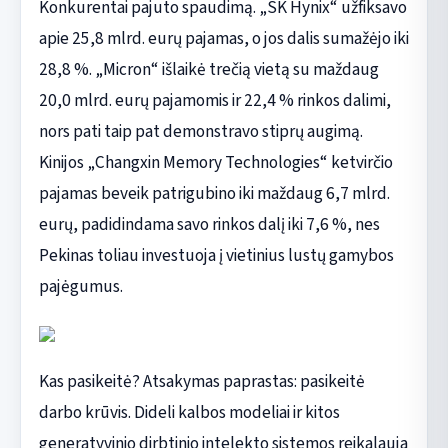
Konkurentai pajuto spaudimą. „SK Hynix“ užfiksavo
apie 25,8 mlrd. eurų pajamas, o jos dalis sumažėjo iki
28,8 %. „Micron“ išlaikė trečią vietą su maždaug
20,0 mlrd. eurų pajamomis ir 22,4 % rinkos dalimi,
nors pati taip pat demonstravo stiprų augimą.
Kinijos „Changxin Memory Technologies“ ketvirčio
pajamas beveik patrigubino iki maždaug 6,7 mlrd.
eurų, padidindama savo rinkos dalį iki 7,6 %, nes
Pekinas toliau investuoja į vietinius lustų gamybos
pajėgumus.
Kas pasikeitė? Atsakymas paprastas: pasikeitė
darbo krūvis. Dideli kalbos modeliai ir kitos
generatyvinio dirbtinio intelekto sistemos reikalauja