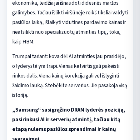
ekonomika, leidžia jai išnaudoti didesnės maržos
galimybes. Tačiau išlikti viršūnėje reikš tiksliai valdyti
pasiūlos laiką, išlaikyti vidutines pardavimo kainas ir
neatsilikti nuo specializuotų atminties tipų, tokių
kaip HBM.
Trumpai tariant: kova dėl AI atminties jau prasidėjo,
o lyderystė yra trapi. Vienas ketvirtis gali pakeisti
rinkos dalis. Viena kainų korekcija gali vėl išlyginti
žaidimo lauką. Stebėkite serverius. Jie pasakoja visą
istoriją.
„Samsung“ susigrąžino DRAM lyderės poziciją,
pasirinkusi AI ir serverių atmintį, tačiau kitą
etapą nulems pasiūlos sprendimai ir kainų
svyravimai.