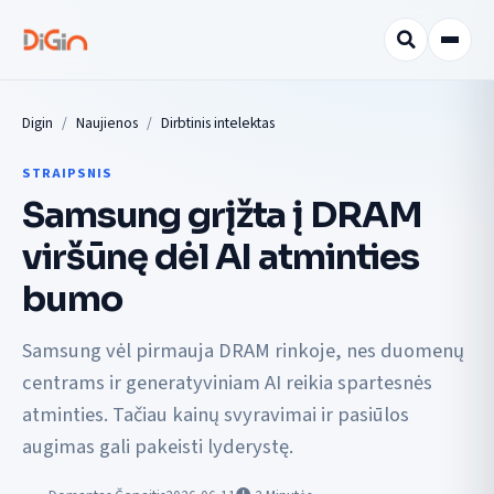
Digin
Naujienos
Dirbtinis intelektas
STRAIPSNIS
Samsung grįžta į DRAM
viršūnę dėl AI atminties
bumo
Samsung vėl pirmauja DRAM rinkoje, nes duomenų
centrams ir generatyviniam AI reikia spartesnės
atminties. Tačiau kainų svyravimai ir pasiūlos
augimas gali pakeisti lyderystę.