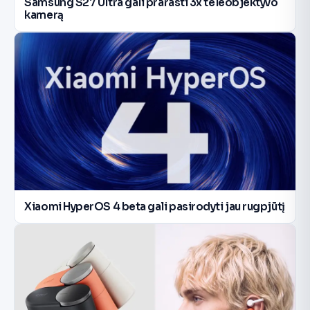
Samsung S27 Ultra gali prarasti 3x teleobjektyvo
kamerą
Xiaomi HyperOS 4 beta gali pasirodyti jau rugpjūtį