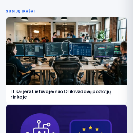
SUSIJĘ ĮRAŠAI
IT karjera Lietuvoje: nuo DI iki vadovų pozicijų
rinkoje