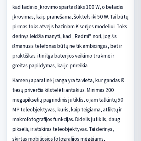
kad laidinio įkrovimo sparta išliks 100 W, o belaidis
įkrovimas, kaip pranešama, šoktels iki 50 W. Tai būtų
pirmas toks atvejis baziniam K serijos modeliui. Toks
derinys leidžia manyti, kad „Redmi“ nori, jog šis
išmanusis telefonas būtų ne tik ambicingas, bet ir
praktiškas: itin ilga baterijos veikimo trukmė ir
greitas papildymas, kai jo prireikia.
Kamerų aparatinė įranga yra ta vieta, kur gandas iš
tiesų priverčia kilstelėti antakius. Minimas 200
megapikselių pagrindinis jutiklis, o jam talkintų 50
MP teleobjektyvas, kuris, kaip teigiama, atliktų ir
makrofotografijos funkcijas. Didelis jutiklis, daug
pikselių ir atskiras teleobjektyvas. Tai derinys,
skirtas mobiliosios fotografijos mėgėjams,