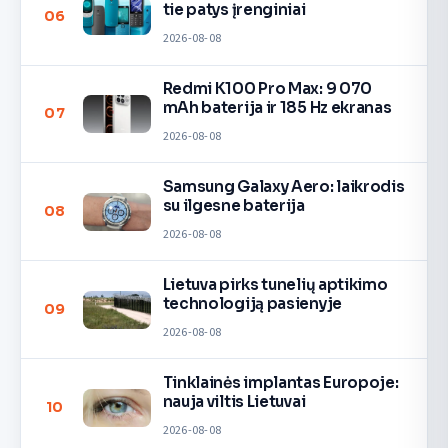
tie patys įrenginiai
06
2026-08-08
Redmi K100 Pro Max: 9 070
mAh baterija ir 185 Hz ekranas
07
2026-08-08
Samsung Galaxy Aero: laikrodis
su ilgesne baterija
08
2026-08-08
Lietuva pirks tunelių aptikimo
technologiją pasienyje
09
2026-08-08
Tinklainės implantas Europoje:
nauja viltis Lietuvai
10
2026-08-08