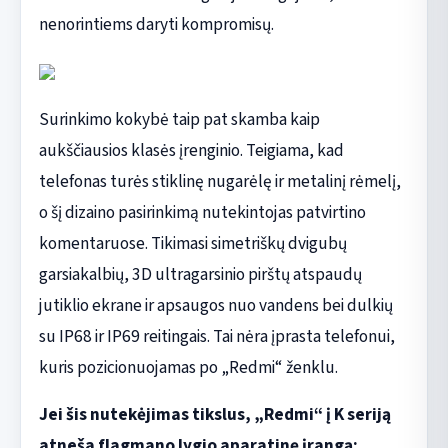
nenorintiems daryti kompromisų.
Surinkimo kokybė taip pat skamba kaip
aukščiausios klasės įrenginio. Teigiama, kad
telefonas turės stiklinę nugarėlę ir metalinį rėmelį,
o šį dizaino pasirinkimą nutekintojas patvirtino
komentaruose. Tikimasi simetriškų dvigubų
garsiakalbių, 3D ultragarsinio pirštų atspaudų
jutiklio ekrane ir apsaugos nuo vandens bei dulkių
su IP68 ir IP69 reitingais. Tai nėra įprasta telefonui,
kuris pozicionuojamas po „Redmi“ ženklu.
Jei šis nutekėjimas tikslus, „Redmi“ į K seriją
atneša flagmano lygio aparatinę įrangą: