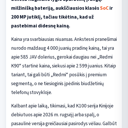
milžinišką bateriją, aukščiausios klasės
SoC
ir
200 MP jutiklį, tačiau tikėtina, kad už
pastebimai didesnę kainą.
Kaina yra svarbiausias niuansas. Ankstesni pranešimai
nurodo maždaug 4 000 juanių pradinę kainą, tai yra
apie 585 JAV dolerius, gerokai daugiau nei „Redmi
K90“ startinė kaina, siekusi apie 2 599 juanius. Kitaip
tariant, tai gali būti „Redmi“ posūkis į premium
segmentą, o ne tiesioginis įpėdinis biudžetinių
telefonų stovykloje.
Kalbant apie laiką, tikimasi, kad K100 serija Kinijoje
debiutuos apie 2026 m. rugsėjį arba spalį, o
pasaulinė versija greičiausiai pasirodys vėliau. Galbūt