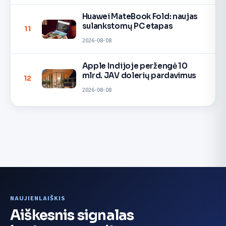
Huawei MateBook Fold: naujas
sulankstomų PC etapas
11
2026-08-08
Apple Indijoje peržengė 10
mlrd. JAV dolerių pardavimus
12
2026-08-08
NAUJIENLAIŠKIS
Aiškesnis signalas