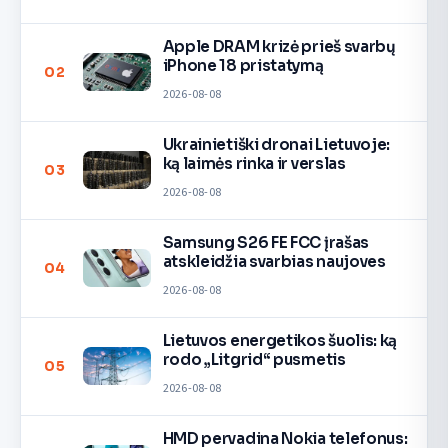
Apple DRAM krizė prieš svarbų
iPhone 18 pristatymą
02
2026-08-08
Ukrainietiški dronai Lietuvoje:
ką laimės rinka ir verslas
03
2026-08-08
Samsung S26 FE FCC įrašas
atskleidžia svarbias naujoves
04
2026-08-08
Lietuvos energetikos šuolis: ką
rodo „Litgrid“ pusmetis
05
2026-08-08
HMD pervadina Nokia telefonus: