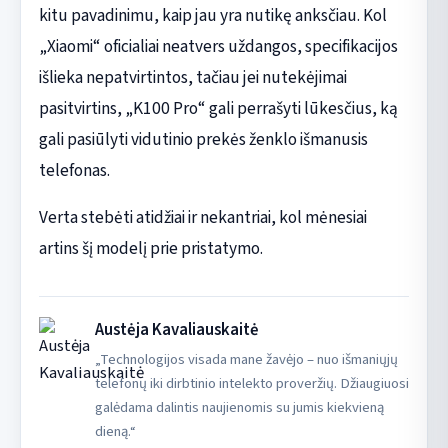
kitu pavadinimu, kaip jau yra nutikę anksčiau. Kol
„Xiaomi“ oficialiai neatvers uždangos, specifikacijos
išlieka nepatvirtintos, tačiau jei nutekėjimai
pasitvirtins, „K100 Pro“ gali perrašyti lūkesčius, ką
gali pasiūlyti vidutinio prekės ženklo išmanusis
telefonas.
Verta stebėti atidžiai ir nekantriai, kol mėnesiai
artins šį modelį prie pristatymo.
Austėja Kavaliauskaitė
„Technologijos visada mane žavėjo – nuo išmaniųjų
telefonų iki dirbtinio intelekto proveržių. Džiaugiuosi
galėdama dalintis naujienomis su jumis kiekvieną
dieną.“