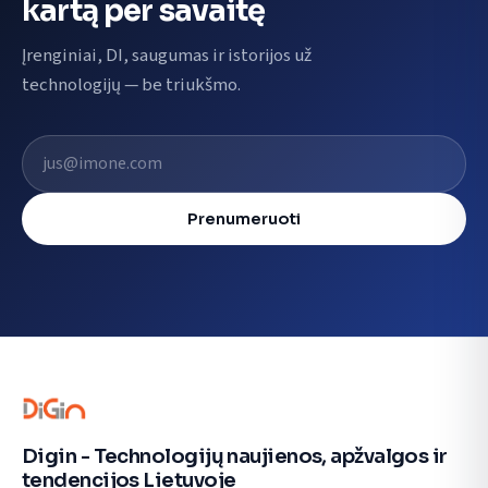
kartą per savaitę
Įrenginiai, DI, saugumas ir istorijos už
technologijų — be triukšmo.
El. pašto adresas
Prenumeruoti
Digin - Technologijų naujienos, apžvalgos ir
tendencijos Lietuvoje