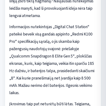
liniją įdėti tikrą flagmaną? Naujausias nutekėjimas
leidžia manyti, kad ši provokuojanti idėja nėra taip
lengvai atmetama.
Informacijos nutekintojas „Digital Chat Station“
pateikė beveik visą gandais apipinto „Redmi K100
Pro“ specifikacijų sąrašą, o jis skamba kaip
pažengusių naudotojų svajonė: priešakyje
„Qualcomm Snapdragon 8 Elite Gen 5“, plokščias
ekranas, kuris, kaip teigiama, veikia itin sparčiu 185
Hz dažniu, ir baterijos talpa, prasidedanti skaičiumi
„8“. Kai kurie pranešimai ją net įvardija kaip 8 500
mAh. Mažiau nerimo dėl baterijos. Ilgesnis veikimo
laikas.
Įkrovimas taip pat neturėtų būti lėtas. Teigiama,