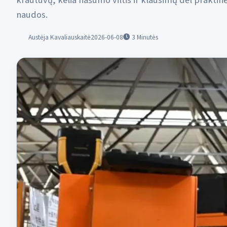
krautuvų, kelia našumo viltis ir klausimų dėl praktin
naudos.
Austėja Kavaliauskaitė
2026-06-08
3
Minutės