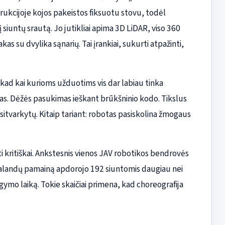
rukcijoje kojos pakeistos fiksuotu stovu, todėl
tį siuntų srautą. Jo jutikliai apima 3D LiDAR, viso 360
as su dvylika sąnarių. Tai įrankiai, sukurti atpažinti,
kad kai kurioms užduotims vis dar labiau tinka
as. Dėžės pasukimas ieškant brūkšninio kodo. Tikslus
sitvarkytų. Kitaip tariant: robotas pasiskolina žmogaus
i kritiškai. Ankstesnis vienos JAV robotikos bendrovės
landų pamainą apdorojo 192 siuntomis daugiau nei
gymo laiką. Tokie skaičiai primena, kad choreografija