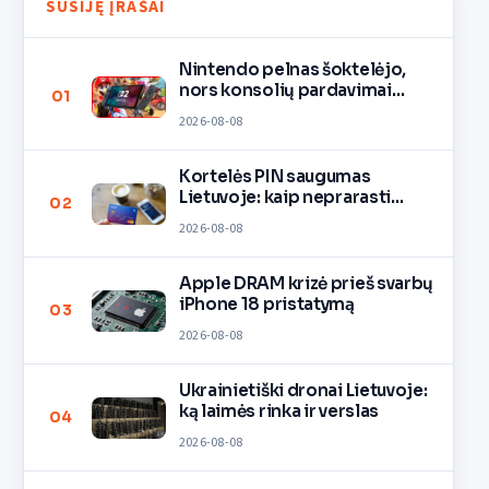
SUSIJĘ ĮRAŠAI
Nintendo pelnas šoktelėjo,
nors konsolių pardavimai
01
lėtėja
2026-08-08
Kortelės PIN saugumas
Lietuvoje: kaip neprarasti
02
pinigų
2026-08-08
Apple DRAM krizė prieš svarbų
iPhone 18 pristatymą
03
2026-08-08
Ukrainietiški dronai Lietuvoje:
ką laimės rinka ir verslas
04
2026-08-08