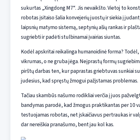
sukurtas „Xingdong M7“. Jis nevaikšto. Vietoj to konst
robotas įsitaiso šalia konvejerių juostų ir siekia į judan
laipsnių matymo sistemą, septynių ašių rankas ir plaštak
sugriebti ir padėti stulbinamai įvairias siuntas.
Kodėl apskritai reikalinga humanoidinė forma? Todėl, 
vikrumas, o ne gruba jėga. Neįprastų formų sugriebim
pirštų darbas ten, kur paprastas griebtuvas sunkiai su
judesius, kad spręstų žmogui pažįstamas problemas.
Tačiau skambūs našumo rodikliai verčia į juos pažvelgt
bandymas parodė, kad žmogus praktikantas per 10 va
testuojamas robotas, net įskaičiavus pertraukas ir val
dar nereiškia pranašumo, bent jau kol kas.