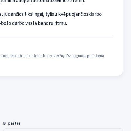
ar glumina daugelį automatizavimo sistemų.
s, judančios tikslingai, tyliau kvėpuojančios darbo
roboto darbo virsta bendru ritmu.
fonų iki dirbtinio intelekto proveržių. Džiaugiuosi galėdama
El. paštas