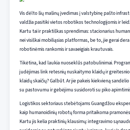
Vis dėlto šių mašinų įvedimas į valstybinę pašto infras
valdžia pasitiki vietos robotikos technologijomis ir leid
Kartu tai ir praktiškas sprendimas: stacionarius humano
nei visiškai mobiliąsias platformas, be to, jie gerai de
robotinėmis rankomis ir savaeigiais krautuvais.
Tikėtina, kad laukia nuoseklūs patobulinimai. Program
judėjimas link retesnių nuskaitymo klaidų ir greitesni
klaidų skaičių? Galbūt. Ar jie pakeis kiekvieną sandėli
su pastovumu ir gebėjimu susidoroti su piko apimtim
Logistikos sektoriaus stebėtojams Guangdžou eksperim
kaip humanoidinių robotų forma pritaikoma pramonės r
Kartu jis kelia praktinių klausimų: integravimo sąnaudos