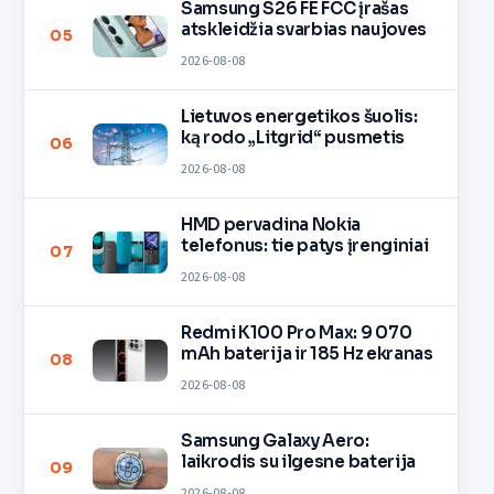
Samsung S26 FE FCC įrašas
atskleidžia svarbias naujoves
05
2026-08-08
Lietuvos energetikos šuolis:
ką rodo „Litgrid“ pusmetis
06
2026-08-08
HMD pervadina Nokia
telefonus: tie patys įrenginiai
07
2026-08-08
Redmi K100 Pro Max: 9 070
mAh baterija ir 185 Hz ekranas
08
2026-08-08
Samsung Galaxy Aero:
laikrodis su ilgesne baterija
09
2026-08-08