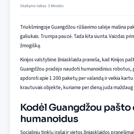
Skaitymo laikas: 3 Minutės
Triukšmingoje Guangdžou rūšiavimo salėje mašina pakel
galiukais. Trumpa pauzė. Tada kita siunta. Vaizdas prim
žmogišką.
Kinijos valstybinė žiniasklaida praneša, kad Kinijos p
Guangdžou pradėjo naudoti humanoidinius robotus, pad
apdoroti apie 1 200 paketų per valandą ir veikia kart
krautuvais objekte, kuriame per dieną juda maždaug 6
Kodėl Guangdžou pašto 
humanoidus
Socialinių tinklų įrašai ir vietos žiniasklaidos praneši