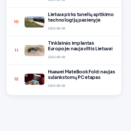
Lietuva pirks tunelių aptikimo
technologiją pasienyje
10
2026-08-08
Tinklainės implantas
Europoje: nauja viltis Lietuvai
11
2026-08-08
Huawei MateBook Fold: naujas
sulankstomų PC etapas
12
2026-08-08