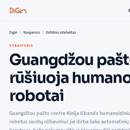
Digin
Naujienos
Dirbtinis intelektas
STRAIPSNIS
Guangdžou pašte
rūšiuoja humano
robotai
Guangdžou pašto centre Kinija išbando humanoidini
robotus siuntų rūšiavimui: jie dirba šalia automatinių