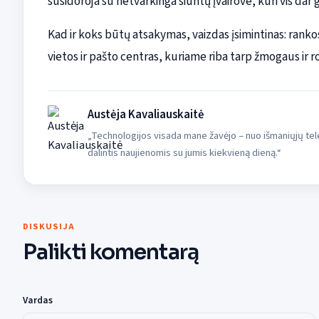
susidoroja su netvarkinga siuntų įvairove, kuri vis d
Kad ir koks būtų atsakymas, vaizdas įsimintinas: ranko
vietos ir pašto centras, kuriame riba tarp žmogaus ir 
Austėja Kavaliauskaitė
„Technologijos visada mane žavėjo – nuo išmaniųjų tele
dalintis naujienomis su jumis kiekvieną dieną.“
DISKUSIJA
Palikti komentarą
Vardas