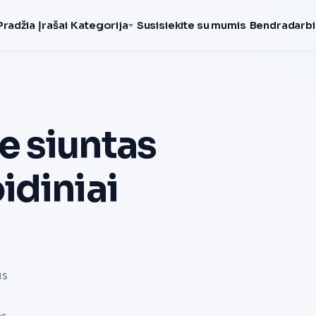
Pradžia
Įrašai
Kategorija
Susisiekite su mumis
Bendradarbi
 siuntas
idiniai
us