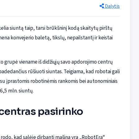
Dalytis
ia siuntą taip, tarsi brūkšninį kodą skaitytų pirštų
ena konvejerio baletą, tikslų, nepailstantį ir keistai
ašto grupė viename iš didžiųjų savo apdorojimo centrų
edančius rūšiuoti siuntas. Teigiama, kad robotai gali
u su įprastomis robotinėmis rankomis bei autonominiais
,5 mln. siuntų.
centras pasirinko
mai rodo, kad salėje dirbanti mašina yra „RobotEra“