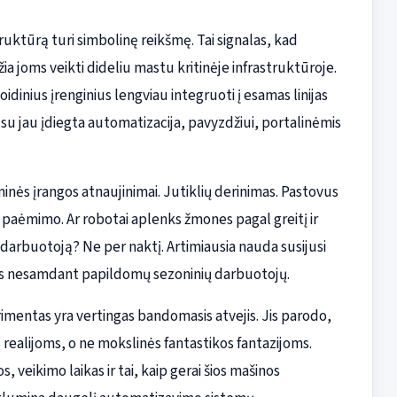
truktūrą turi simbolinę reikšmę. Tai signalas, kad
žia joms veikti dideliu mastu kritinėje infrastruktūroje.
idinius įrenginius lengviau integruoti į esamas linijas
ra su jau įdiegta automatizacija, pavyzdžiui, portalinėmis
inės įrangos atnaujinimai. Jutiklių derinimas. Pastovus
o paėmimo. Ar robotai aplenks žmones pagal greitį ir
o darbuotoją? Ne per naktį. Artimiausia nauda susijusi
is nesamdant papildomų sezoninių darbuotojų.
entas yra vertingas bandomasis atvejis. Jis parodo,
ealijoms, o ne mokslinės fantastikos fantazijoms.
, veikimo laikas ir tai, kaip gerai šios mašinos