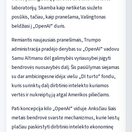
laboratorijų. Skamba kaip netikėtas siužeto
posūkis, tačiau, kaip pranešama, Vašingtonas
beldžiasi į „OpenAI“ duris.
Remiantis naujausiais pranešimais, Trumpo
administracija pradėjo derybas su „OpenAI“ vadovu
Samu Altmanu dėl galimybės vyriausybei įsigyti
bendrovės nuosavybės dalį. Šis pasiūlymas siejamas
su dar ambicingesne idėja: viešu „DI turto“ fondu,
kuris surinktų dalį dirbtinio intelekto kuriamos
vertės ir nukreiptų ją atgal Amerikos piliečiams.
Pati koncepcija kilo „OpenAI“ viduje. Anksčiau šiais
metais bendrovė svarstė mechanizmus, kurie leistų
plačiau paskirstyti dirbtinio intelekto ekonominę