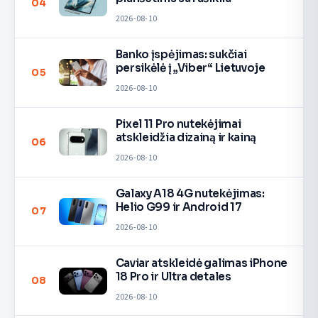
04
2026-08-10
Banko įspėjimas: sukčiai
persikėlė į „Viber“ Lietuvoje
05
2026-08-10
Pixel 11 Pro nutekėjimai
atskleidžia dizainą ir kainą
06
2026-08-10
Galaxy A18 4G nutekėjimas:
Helio G99 ir Android 17
07
2026-08-10
Caviar atskleidė galimas iPhone
18 Pro ir Ultra detales
08
2026-08-10