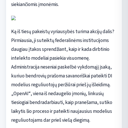
siekiančiomis įmonėmis.
Ką iš tiesų pakeistų vyriausybės turima akcijų dalis?
Pirmiausia, ji suteiktų federalinėms institucijoms
daugiau įtakos sprendžiant, kaip ir kada dirbtinio
intelekto modeliai pasiekia visuomenę.
Administracija neseniai paskelbė vykdomąjį įsaką,
kuriuo bendrovių prašoma savanoriškai pateikti DI
modelius reguliuotojų peržiūrai prieš jų išleidimą.
„OpenAI“, viena iš nedaugelio įmonių, linkusių
tiesiogiai bendradarbiauti, kaip pranešama, sutiko
laikytis šio proceso ir pateikti naujausius modelius
reguliuotojams dar prieš viešą diegimą.