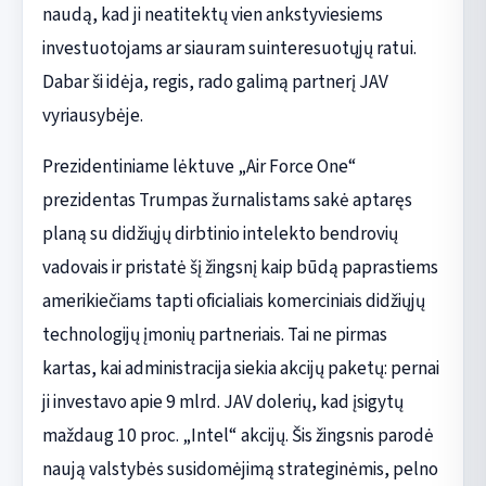
naudą, kad ji neatitektų vien ankstyviesiems
investuotojams ar siauram suinteresuotųjų ratui.
Dabar ši idėja, regis, rado galimą partnerį JAV
vyriausybėje.
Prezidentiniame lėktuve „Air Force One“
prezidentas Trumpas žurnalistams sakė aptaręs
planą su didžiųjų dirbtinio intelekto bendrovių
vadovais ir pristatė šį žingsnį kaip būdą paprastiems
amerikiečiams tapti oficialiais komerciniais didžiųjų
technologijų įmonių partneriais. Tai ne pirmas
kartas, kai administracija siekia akcijų paketų: pernai
ji investavo apie 9 mlrd. JAV dolerių, kad įsigytų
maždaug 10 proc. „Intel“ akcijų. Šis žingsnis parodė
naują valstybės susidomėjimą strateginėmis, pelno