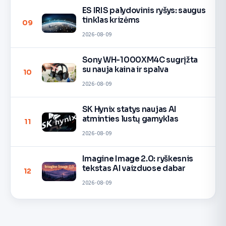
ES IRIS palydovinis ryšys: saugus
tinklas krizėms
09
2026-08-09
Sony WH-1000XM4C sugrįžta
su nauja kaina ir spalva
10
2026-08-09
SK Hynix statys naujas AI
atminties lustų gamyklas
11
2026-08-09
Imagine Image 2.0: ryškesnis
tekstas AI vaizduose dabar
12
2026-08-09