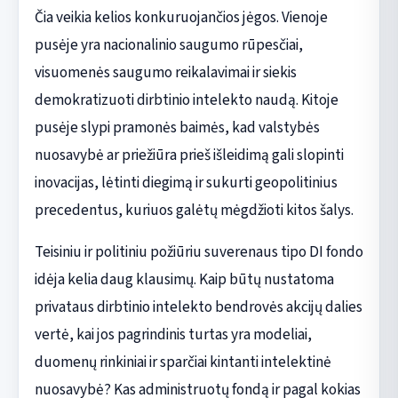
Čia veikia kelios konkuruojančios jėgos. Vienoje
pusėje yra nacionalinio saugumo rūpesčiai,
visuomenės saugumo reikalavimai ir siekis
demokratizuoti dirbtinio intelekto naudą. Kitoje
pusėje slypi pramonės baimės, kad valstybės
nuosavybė ar priežiūra prieš išleidimą gali slopinti
inovacijas, lėtinti diegimą ir sukurti geopolitinius
precedentus, kuriuos galėtų mėgdžioti kitos šalys.
Teisiniu ir politiniu požiūriu suverenaus tipo DI fondo
idėja kelia daug klausimų. Kaip būtų nustatoma
privataus dirbtinio intelekto bendrovės akcijų dalies
vertė, kai jos pagrindinis turtas yra modeliai,
duomenų rinkiniai ir sparčiai kintanti intelektinė
nuosavybė? Kas administruotų fondą ir pagal kokias