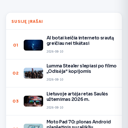
SUSIJĘ ĮRAŠAI
AI botai keičia interneto srautą
greičiau nei tikėtasi
01
2026-08-10
Lumma Stealer slepiasi po filmo
„Odisėja“ kopijomis
02
2026-08-10
Lietuvoje artėja retas Saulės
užtemimas 2026 m.
03
2026-08-10
Moto Pad 70: plonas Android
planšetinis su rašikliu