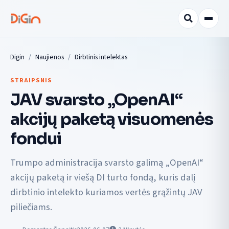
Digin
Naujienos
Dirbtinis intelektas
STRAIPSNIS
JAV svarsto „OpenAI“
akcijų paketą visuomenės
fondui
Trumpo administracija svarsto galimą „OpenAI“
akcijų paketą ir viešą DI turto fondą, kuris dalį
dirbtinio intelekto kuriamos vertės grąžintų JAV
piliečiams.