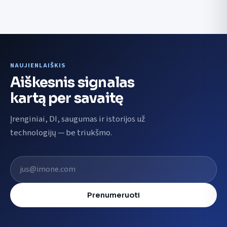
NAUJIENLAIŠKIS
Aiškesnis signalas
kartą per savaitę
Įrenginiai, DI, saugumas ir istorijos už
technologijų — be triukšmo.
El. pašto adresas
Prenumeruoti