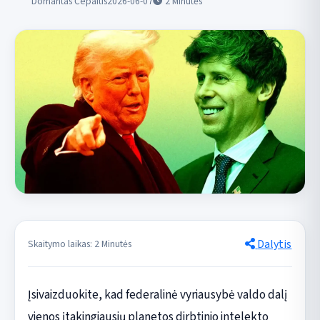
Domantas Čepaitis
2026-06-07
2
Minutės
Dalytis
Skaitymo laikas: 2 Minutės
Įsivaizduokite, kad federalinė vyriausybė valdo dalį
vienos įtakingiausių planetos dirbtinio intelekto