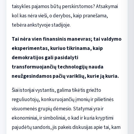
taisykles pajamos būtų perskirstomos? Atsakymai
kol kas nėra vieši, o derybos, kaip pranešama,
tebėra ankstyvoje stadijoje.
Tai nėra vien finansinis manevras; tai valdymo
eksperimentas, kuriuo tikrinama, kaip
demokratijos gali pasidalyti
transformuojančių technologijų nauda
neužgesindamos pačių variklių, kurie ją kuria.
Šiai istorijai vystantis, galima tikėtis griežto
reguliuotojų, konkuruojančių įmonių ir pilietinės
visuomenės grupių dėmesio. Statymai yra ir
ekonominiai, ir simboliniai, o kad ir kuria kryptimi
pajudėtų sandoris, jis pakeis diskusijas apie tai, kam