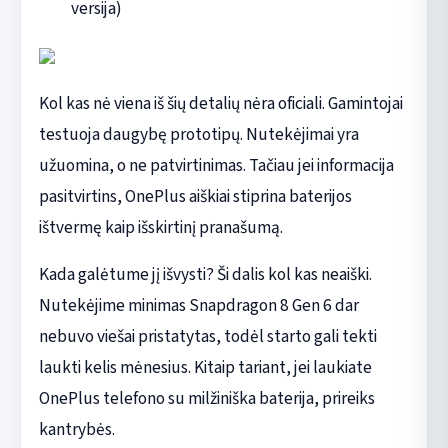
versija)
Kol kas nė viena iš šių detalių nėra oficiali. Gamintojai
testuoja daugybę prototipų. Nutekėjimai yra
užuomina, o ne patvirtinimas. Tačiau jei informacija
pasitvirtins, OnePlus aiškiai stiprina baterijos
ištvermę kaip išskirtinį pranašumą.
Kada galėtume jį išvysti? Ši dalis kol kas neaiški.
Nutekėjime minimas Snapdragon 8 Gen 6 dar
nebuvo viešai pristatytas, todėl starto gali tekti
laukti kelis mėnesius. Kitaip tariant, jei laukiate
OnePlus telefono su milžiniška baterija, prireiks
kantrybės.