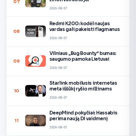
07
2026-08-07
Redmi K200: kodėl naujas
vardas gali pakeisti flagmanus
08
2026-08-07
Vilniaus „Bug Bounty“ bumas:
saugumo pamoka Lietuvai
09
2026-08-07
Starlink mobilusis internetas
meta iššūkį ryšio milžinams
10
2026-08-07
DeepMind pokyčiai: Hassabis
perima naują DI vaidmenį
11
2026-08-07