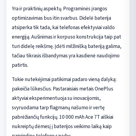
Yra ir praktinių aspektų. Programinės įrangos
optimizavimas bus itin svarbus. Didelė baterija
atsiperka tik tada, kai telefonas efektyviai valdo
energiją. Aušinimas ir korpuso konstrukcija taip pat
turi didelę reikšmę. Įdėti milžinišką bateriją galima,
tačiau tikrasis išbandymas yra kasdienė naudojimo
patirtis.
Tokie nutekėjimai patikimai padaro vieną dalyką:
pakeičia lūkesčius. Pastaraisiais metais OnePlus
aktyviai eksperimentuoja su inovacijomis,
svyruodama tarp flagmanų našumo ir vertę
pabrėžiančių funkcijų. 10 000 mAh Ace 7T aiškiai
nukreiptų dėmesį į baterijos veikimo laiką kaip
pagrindinę telefono savybę.