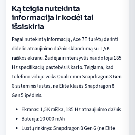
Ką teigia nutekinta
informacija ir kodėl tai
išsiskiria
Pagal nutekintą informaciją, Ace 7T turėtų derinti
didelio atnaujinimo dažnio sklandumą su 1,5K
raiškos ekranu. Žaidėjai ir intensyvūs naudotojai 185
Hz specifikaciją pastebės iš karto. Teigiama, kad
telefono viduje veiks Qualcomm Snapdragon 8 Gen
6 sisteminis lustas, ne Elite klasės Snapdragon 8
Gen 5 įpėdinis.
Ekranas: 1,5K raiška, 185 Hz atnaujinimo dažnis
Baterija: 10 000 mAh
Lustų rinkinys: Snapdragon 8 Gen 6 (ne Elite