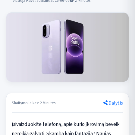
Austėja Kavaliauskaitė
2026-06-06
2
Minutės
Dalytis
Skaitymo laikas: 2 Minutės
Įsivaizduokite telefoną, apie kurio įkrovimą beveik
nereikia galvoti. Skamba kaip fantazija? Naujas