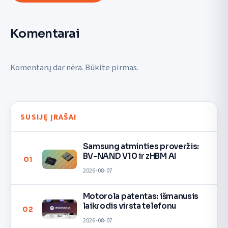
Komentarai
Komentarų dar nėra. Būkite pirmas.
SUSIJĘ ĮRAŠAI
Samsung atminties proveržis:
BV-NAND V10 ir zHBM AI
01
2026-08-07
Motorola patentas: išmanusis
laikrodis virsta telefonu
02
2026-08-07