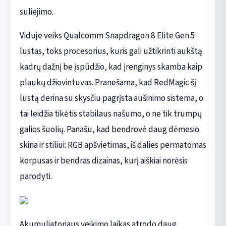
suliejimo.
Viduje veiks Qualcomm Snapdragon 8 Elite Gen 5
lustas, toks procesorius, kuris gali užtikrinti aukštą
kadrų dažnį be įspūdžio, kad įrenginys skamba kaip
plaukų džiovintuvas. Pranešama, kad RedMagic šį
lustą derina su skysčiu pagrįsta aušinimo sistema, o
tai leidžia tikėtis stabilaus našumo, o ne tik trumpų
galios šuolių. Panašu, kad bendrovė daug dėmesio
skiria ir stiliui: RGB apšvietimas, iš dalies permatomas
korpusas ir bendras dizainas, kurį aiškiai norėsis
parodyti.
Akumuliatoriaus veikimo laikas atrodo daug