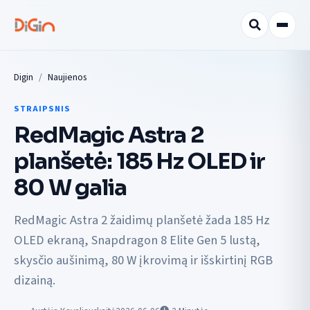
Digin
Naujienos
STRAIPSNIS
RedMagic Astra 2
planšetė: 185 Hz OLED ir
80 W galia
RedMagic Astra 2 žaidimų planšetė žada 185 Hz
OLED ekraną, Snapdragon 8 Elite Gen 5 lustą,
skysčio aušinimą, 80 W įkrovimą ir išskirtinį RGB
dizainą.