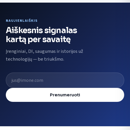
NAUJIENLAIŠKIS
Aiškesnis signalas
kartą per savaitę
Įrenginiai, DI, saugumas ir istorijos už
technologijų — be triukšmo.
El. pašto adresas
Prenumeruoti