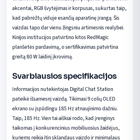
akcentai, RGB švytėjimas ir korpusas, sukurtas taip,
kad pabrėžtų viduje esančią aparatinę įrangą. Šis
vaizdas tapo dar vienu žingsniu artimesnis realybei.
Kinijos institucijos patvirtino kitos RedMagic
planšetės pardavimą, o sertifikavimas patvirtina
greitą 80 W laidinį įkrovimą.
Svarbiausios specifikacijos
Informacijos nutekintojas Digital Chat Station
pateikė išsamesnį vaizdą. Tikimasi 9 colių OLED
ekrano su įspūdingu 185 Hz atnaujinimo dažniu.
Taip, 185 Hz. Vien tai aiškiai rodo, kad įrenginys
taikomas į konkurencinius mobiliuosius žaidėjus,
kuriems reikia itin sklandaus vaizdo ir minimalaus