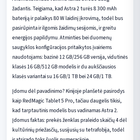
žadantis. Teigiama, kad Astra 2 turės 8 300 mAh
bateriją ir palaikys 80 W laidinį įkrovimą, todėl bus
pasirūpinta ir ilgomis žaidimų sesijomis, ir greitu
energijos papildymu. Atminties bei duomenų
saugyklos konfigūracijos pritaikytos įvairiems
naudotojams: bazinė 12 GB/256 GB versija, vidutinės
klasės 16 GB/512 GB modelis ir du aukščiausios
klasės variantai su 16 GB/1 TB bei 24 GB/1 TB.
Įdomu dėl pavadinimo? Kinijoje planšetė pasirodys
kaip RedMagic Tablet 5 Pro, tačiau daugelis tikisi,
kad tarptautinis modelis bus vadinamas Astra 2.
Įdomus faktas: prekės ženklas praleido skaičių 4 dėl
kultūrinių priežasčių, susijusių su tetrafobija, todėl
ir atsirado toks šuolis numeracijoje.