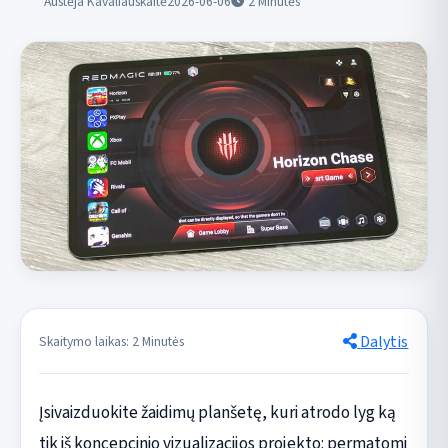
Austėja Kavaliauskaitė
2026-06-06
2
Minutės
Dalytis
Skaitymo laikas: 2 Minutės
Įsivaizduokite žaidimų planšetę, kuri atrodo lyg ką
tik iš koncepcinio vizualizacijos projekto: permatomi