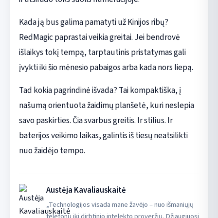
Kada ją bus galima pamatyti už Kinijos ribų?
RedMagic paprastai veikia greitai. Jei bendrovė
išlaikys tokį tempą, tarptautinis pristatymas gali
įvykti iki šio mėnesio pabaigos arba kada nors liepą.
Tad kokia pagrindinė išvada? Tai kompaktiška, į
našumą orientuota žaidimų planšetė, kuri neslepia
savo paskirties. Čia svarbus greitis. Ir stilius. Ir
baterijos veikimo laikas, galintis iš tiesų neatsilikti
nuo žaidėjo tempo.
Austėja Kavaliauskaitė
„Technologijos visada mane žavėjo – nuo išmaniųjų
telefonų iki dirbtinio intelekto proveržių. Džiaugiuosi