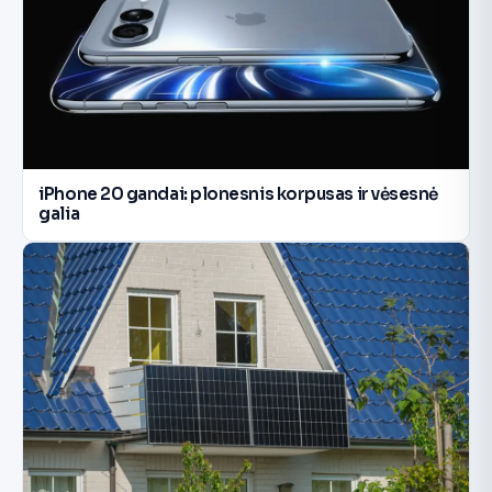
iPhone 20 gandai: plonesnis korpusas ir vėsesnė
galia