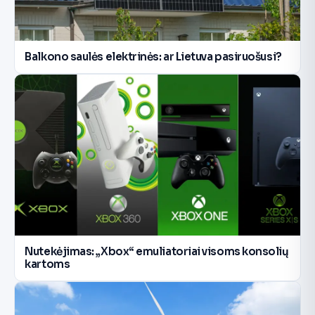
Balkono saulės elektrinės: ar Lietuva pasiruošusi?
Nutekėjimas: „Xbox“ emuliatoriai visoms konsolių
kartoms