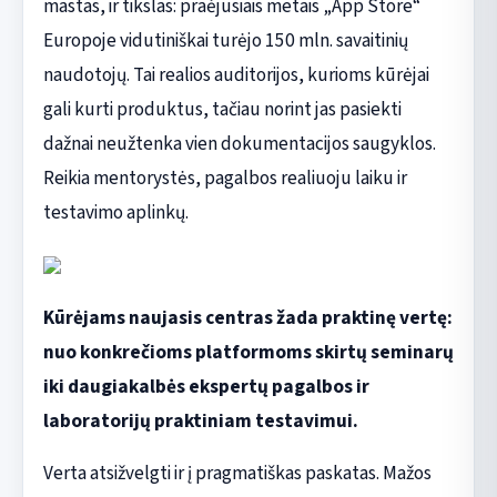
mastas, ir tikslas: praėjusiais metais „App Store“
Europoje vidutiniškai turėjo 150 mln. savaitinių
naudotojų. Tai realios auditorijos, kurioms kūrėjai
gali kurti produktus, tačiau norint jas pasiekti
dažnai neužtenka vien dokumentacijos saugyklos.
Reikia mentorystės, pagalbos realiuoju laiku ir
testavimo aplinkų.
Kūrėjams naujasis centras žada praktinę vertę:
nuo konkrečioms platformoms skirtų seminarų
iki daugiakalbės ekspertų pagalbos ir
laboratorijų praktiniam testavimui.
Verta atsižvelgti ir į pragmatiškas paskatas. Mažos