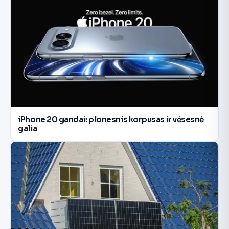
iPhone 20 gandai: plonesnis korpusas ir vėsesnė
galia