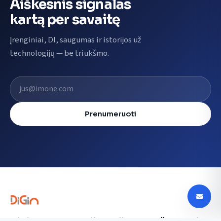
Aiškesnis signalas
kartą per savaitę
Įrenginiai, DI, saugumas ir istorijos už
technologijų — be triukšmo.
El. pašto adresas
Prenumeruoti