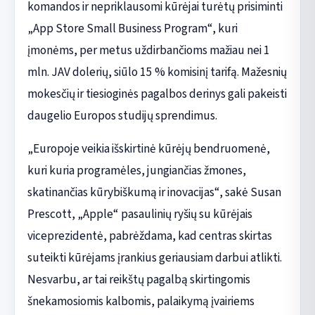
komandos ir nepriklausomi kūrėjai turėtų prisiminti
„App Store Small Business Program“, kuri
įmonėms, per metus uždirbančioms mažiau nei 1
mln. JAV dolerių, siūlo 15 % komisinį tarifą. Mažesnių
mokesčių ir tiesioginės pagalbos derinys gali pakeisti
daugelio Europos studijų sprendimus.
„Europoje veikia išskirtinė kūrėjų bendruomenė,
kuri kuria programėles, jungiančias žmones,
skatinančias kūrybiškumą ir inovacijas“, sakė Susan
Prescott, „Apple“ pasaulinių ryšių su kūrėjais
viceprezidentė, pabrėždama, kad centras skirtas
suteikti kūrėjams įrankius geriausiam darbui atlikti.
Nesvarbu, ar tai reikštų pagalbą skirtingomis
šnekamosiomis kalbomis, palaikymą įvairiems