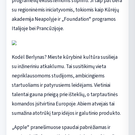
programėlių ekosistemoms stiprinti. Ji taip pat dera
su regioninėmis iniciatyvomis, tokiomis kaip Kūrėjų
akademija Neapolyje ir „Foundation“ programos
Italijoje bei Prancūzijoje.
Kodėl Berlynas? Mieste kūrybinė kultūra susilieja
su inžineriniu atkaklumu. Tai susitikimų vieta
nepriklausomoms studijoms, ambicingiems
startuoliams ir patyrusiems leidėjams. Vietiniai
talentai gauna prieigą prie išteklių, o tarptautinės
komandos įsitvirtina Europoje. Abiem atvejais tai
sumažina atotrūkį tarp idėjos ir galutinio produkto.
„Apple“ pranešimuose spaudai pabrėžiamas ir