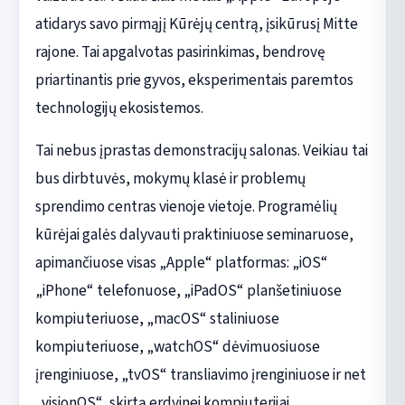
atidarys savo pirmąjį Kūrėjų centrą, įsikūrusį Mitte
rajone. Tai apgalvotas pasirinkimas, bendrovę
priartinantis prie gyvos, eksperimentais paremtos
technologijų ekosistemos.
Tai nebus įprastas demonstracijų salonas. Veikiau tai
bus dirbtuvės, mokymų klasė ir problemų
sprendimo centras vienoje vietoje. Programėlių
kūrėjai galės dalyvauti praktiniuose seminaruose,
apimančiuose visas „Apple“ platformas: „iOS“
„iPhone“ telefonuose, „iPadOS“ planšetiniuose
kompiuteriuose, „macOS“ staliniuose
kompiuteriuose, „watchOS“ dėvimuosiuose
įrenginiuose, „tvOS“ transliavimo įrenginiuose ir net
„visionOS“, skirtą erdvinei kompiuterijai.