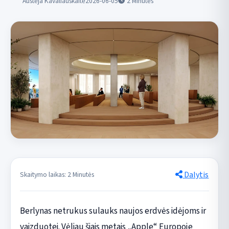
Austėja Kavaliauskaitė
2026-06-05
2
Minutės
Dalytis
Skaitymo laikas: 2 Minutės
Berlynas netrukus sulauks naujos erdvės idėjoms ir
vaizduotei. Vėliau šiais metais „Apple“ Europoje