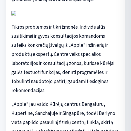
Tikros problemos ir tikri žmonės. Individualūs
susitikimai ir gyvos konsultacijos komandoms
suteiks konkrečių įžvalgų iš „Apple“ inžinierių ir
produktų ekspertų. Centre veiks specialios
laboratorijos ir konsultacijų zonos, kuriose kūrėjai
galės testuoti funkcijas, derinti programėles ir
tobulinti naudotojo patirtį gaudami tiesiogines
rekomendacijas.
„Apple“ jau valdo Kūrėjų centrus Bengaluru,
Kupertine, Šanchajuje ir Singapūre, todėl Berlyno
vieta papildo pasaulinį fizinių centrų tinklą, skirtą