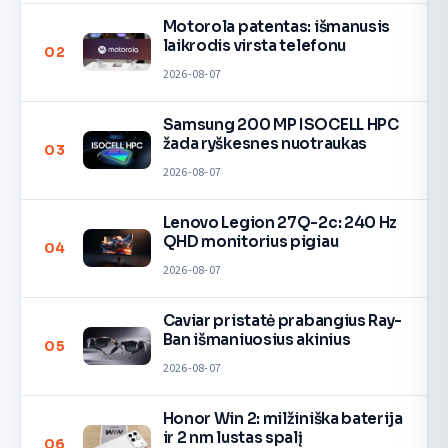
Motorola patentas: išmanusis
laikrodis virsta telefonu
02
2026-08-07
Samsung 200 MP ISOCELL HPC
žada ryškesnes nuotraukas
03
2026-08-07
Lenovo Legion 27Q-2c: 240 Hz
QHD monitorius pigiau
04
2026-08-07
Caviar pristatė prabangius Ray-
Ban išmaniuosius akinius
05
2026-08-07
Honor Win 2: milžiniška baterija
ir 2 nm lustas spalį
06