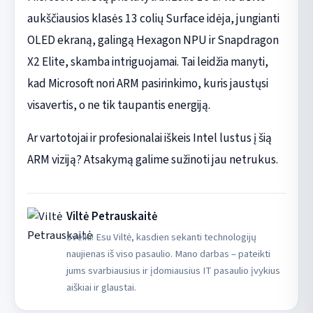
aukščiausios klasės 13 colių Surface idėja, jungianti
OLED ekraną, galingą Hexagon NPU ir Snapdragon
X2 Elite, skamba intriguojamai. Tai leidžia manyti,
kad Microsoft nori ARM pasirinkimo, kuris jaustųsi
visavertis, o ne tik taupantis energiją.
Ar vartotojai ir profesionalai iškeis Intel lustus į šią
ARM viziją? Atsakymą galime sužinoti jau netrukus.
Viltė Petrauskaitė
Sveiki! Esu Viltė, kasdien sekanti technologijų
naujienas iš viso pasaulio. Mano darbas – pateikti
jums svarbiausius ir įdomiausius IT pasaulio įvykius
aiškiai ir glaustai.