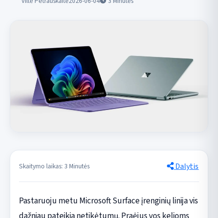
Viltė Petrauskaitė
2026-06-04
3
Minutės
Dalytis
Skaitymo laikas: 3 Minutės
Pastaruoju metu Microsoft Surface įrenginių linija vis
dažniau pateikia netikėtumų. Praėjus vos kelioms