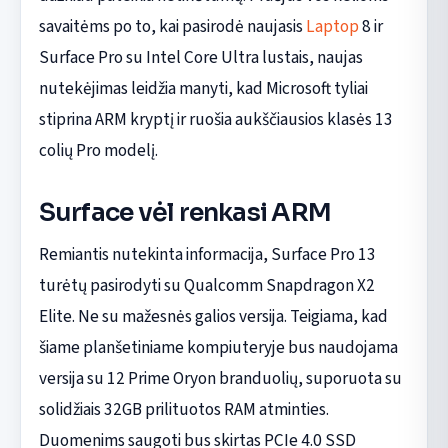
savaitėms po to, kai pasirodė naujasis
Laptop
8 ir
Surface Pro su Intel Core Ultra lustais, naujas
nutekėjimas leidžia manyti, kad Microsoft tyliai
stiprina ARM kryptį ir ruošia aukščiausios klasės 13
colių Pro modelį.
Surface vėl renkasi ARM
Remiantis nutekinta informacija, Surface Pro 13
turėtų pasirodyti su Qualcomm Snapdragon X2
Elite. Ne su mažesnės galios versija. Teigiama, kad
šiame planšetiniame kompiuteryje bus naudojama
versija su 12 Prime Oryon branduolių, suporuota su
solidžiais 32GB prilituotos RAM atminties.
Duomenims saugoti bus skirtas PCIe 4.0 SSD