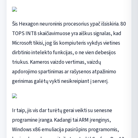
Šis Hexagon neuroninis procesorius ypač išsiskiria. 80
TOPS INT8 skaičiavimuose yra aiškus signalas, kad
Microsoft tikisi, jog šis kompiuteris vykdys vietines
dirbtinio intelekto funkcijas, o ne vien debesijos
triukus. Kameros vaizdo vertimas, vaizdų
apdorojimo spartinimas ar rašysenos atpažinimo
gerinimas galėtų vykti nesikreipiant į serverį.
Ir taip, jis vis dar turėtų gerai veikti su senesne
programine įranga. Kadangi tai ARM įrenginys,
Windows x86 emuliacija pasirūpins programomis,