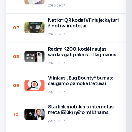
2026-08-07
Netikri QR kodai Vilniuje: ką turi
žinoti vairuotojai
07
2026-08-07
Redmi K200: kodėl naujas
vardas gali pakeisti flagmanus
08
2026-08-07
Vilniaus „Bug Bounty“ bumas:
saugumo pamoka Lietuvai
09
2026-08-07
Starlink mobilusis internetas
meta iššūkį ryšio milžinams
10
2026-08-07