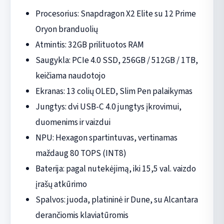
Procesorius: Snapdragon X2 Elite su 12 Prime
Oryon branduolių
Atmintis: 32GB prilituotos RAM
Saugykla: PCIe 4.0 SSD, 256GB / 512GB / 1TB,
keičiama naudotojo
Ekranas: 13 colių OLED, Slim Pen palaikymas
Jungtys: dvi USB-C 4.0 jungtys įkrovimui,
duomenims ir vaizdui
NPU: Hexagon spartintuvas, vertinamas
maždaug 80 TOPS (INT8)
Baterija: pagal nutekėjimą, iki 15,5 val. vaizdo
įrašų atkūrimo
Spalvos: juoda, platininė ir Dune, su Alcantara
derančiomis klaviatūromis