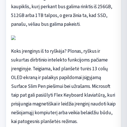
kaupiklis, kurį perkant bus galima rinktis iš 256GB,
512GB arba 1TB talpos, o gera žinia ta, kad SSD,
panašu, vėliau bus galima pakeisti.
Koks įrenginys iš to ryškėja? Plonas, ryškus ir
sukurtas dirbtinio intelekto funkcijoms pačiame
įrenginyje. Teigiama, kad planšetė turės 13 colių
OLED ekraną ir palaikys papildomai įsigyjamą
Surface Slim Pen piešimui bei užrašams. Microsoft
taip pat gali pasiūlyti Flex Keyboard klaviatūrą, kuri
prisijungia magnetiškai ir leidžia įrenginį naudoti kaip
nešiojamąjį kompiuterį arba veikia belaidžiu būdu,
kai patogesnis planšetės režimas.