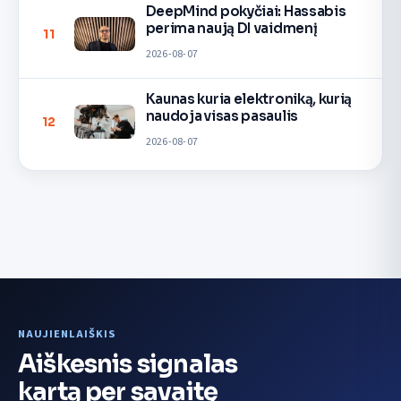
DeepMind pokyčiai: Hassabis
perima naują DI vaidmenį
11
2026-08-07
Kaunas kuria elektroniką, kurią
naudoja visas pasaulis
12
2026-08-07
NAUJIENLAIŠKIS
Aiškesnis signalas
kartą per savaitę