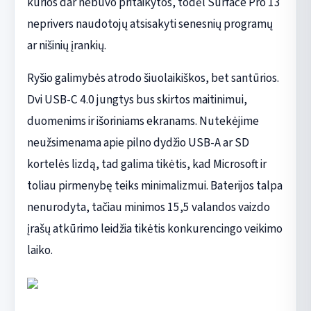
kurios dar nebuvo pritaikytos, todėl Surface Pro 13
neprivers naudotojų atsisakyti senesnių programų
ar nišinių įrankių.
Ryšio galimybės atrodo šiuolaikiškos, bet santūrios.
Dvi USB-C 4.0 jungtys bus skirtos maitinimui,
duomenims ir išoriniams ekranams. Nutekėjime
neužsimenama apie pilno dydžio USB-A ar SD
kortelės lizdą, tad galima tikėtis, kad Microsoft ir
toliau pirmenybę teiks minimalizmui. Baterijos talpa
nenurodyta, tačiau minimos 15,5 valandos vaizdo
įrašų atkūrimo leidžia tikėtis konkurencingo veikimo
laiko.