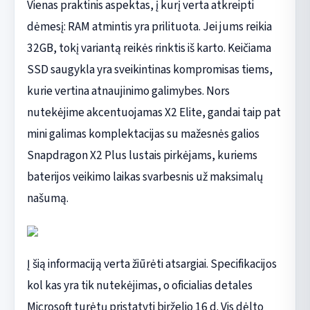
Vienas praktinis aspektas, į kurį verta atkreipti
dėmesį: RAM atmintis yra prilituota. Jei jums reikia
32GB, tokį variantą reikės rinktis iš karto. Keičiama
SSD saugykla yra sveikintinas kompromisas tiems,
kurie vertina atnaujinimo galimybes. Nors
nutekėjime akcentuojamas X2 Elite, gandai taip pat
mini galimas komplektacijas su mažesnės galios
Snapdragon X2 Plus lustais pirkėjams, kuriems
baterijos veikimo laikas svarbesnis už maksimalų
našumą.
Į šią informaciją verta žiūrėti atsargiai. Specifikacijos
kol kas yra tik nutekėjimas, o oficialias detales
Microsoft turėtų pristatyti birželio 16 d. Vis dėlto