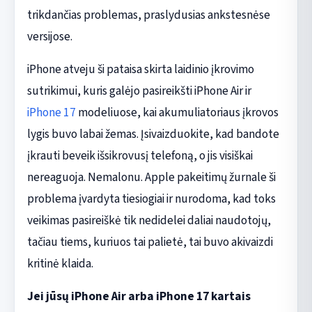
trikdančias problemas, praslydusias ankstesnėse
versijose.
iPhone atveju ši pataisa skirta laidinio įkrovimo
sutrikimui, kuris galėjo pasireikšti iPhone Air ir
iPhone 17
modeliuose, kai akumuliatoriaus įkrovos
lygis buvo labai žemas. Įsivaizduokite, kad bandote
įkrauti beveik išsikrovusį telefoną, o jis visiškai
nereaguoja. Nemalonu. Apple pakeitimų žurnale ši
problema įvardyta tiesiogiai ir nurodoma, kad toks
veikimas pasireiškė tik nedidelei daliai naudotojų,
tačiau tiems, kuriuos tai palietė, tai buvo akivaizdi
kritinė klaida.
Jei jūsų iPhone Air arba iPhone 17 kartais