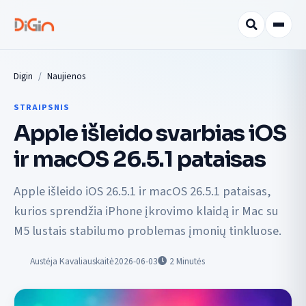
Digin
Naujienos
STRAIPSNIS
Apple išleido svarbias iOS
ir macOS 26.5.1 pataisas
Apple išleido iOS 26.5.1 ir macOS 26.5.1 pataisas,
kurios sprendžia iPhone įkrovimo klaidą ir Mac su
M5 lustais stabilumo problemas įmonių tinkluose.
Austėja Kavaliauskaitė
2026-06-03
2
Minutės