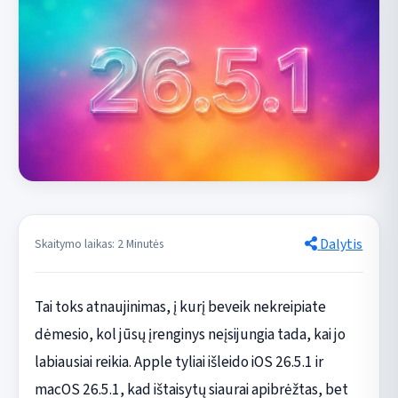
Dalytis
Skaitymo laikas: 2 Minutės
Tai toks atnaujinimas, į kurį beveik nekreipiate
dėmesio, kol jūsų įrenginys neįsijungia tada, kai jo
labiausiai reikia. Apple tyliai išleido iOS 26.5.1 ir
macOS 26.5.1, kad ištaisytų siaurai apibrėžtas, bet