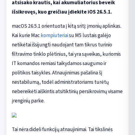
atsisako krautis, kai akumuliatorius beveik
išsikrovęs, kuo greičiau įdiekite iOS 26.5.1.
macOS 26.5.1 orientuota į kitą sritį: įmonių aplinkas.
Kai kurie Mac
kompiuteriai
su M5 lustais galėjo
netikėtai išsijungti naudojant tam tikrus turinio
filtravimo tinklo plėtinius, tai yra sąveikas, kuriomis
IT komandos remiasi taikydamos saugumo ir
politikos taisykles. Atnaujinimas pašalina šį
nestabilumą, todėl administratoriams turėtų
nebereikėti aiškintis atsitiktinių persikrovimų visame
įrenginių parke.
Tai nėra dideli funkcijų atnaujinimai. Tai tikslinės