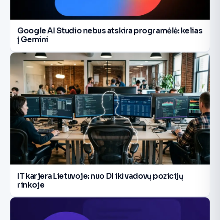
Google AI Studio nebus atskira programėlė: kelias
į Gemini
IT karjera Lietuvoje: nuo DI iki vadovų pozicijų
rinkoje