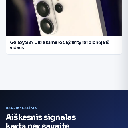
Galaxy S27 Ultra kameros lęšiai tyliai plonėja iš
vidaus
NAUJIENLAIŠKIS
Aiškesnis signalas
kartą per savaitę