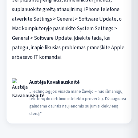
suplanuokite greitą atnaujinimą. iPhone telefone
atverkite Settings > General > Software Update, o
Mac kompiuteryje pasirinkite System Settings >
General > Software Update. Įdiekite tada, kai
patogu, ir apie likusias problemas praneškite Apple
arba savo IT komandai.
Austėja Kavaliauskaitė
„Technologijos visada mane žavėjo – nuo išmaniųjų
telefonų iki dirbtinio intelekto proveržių. Džiaugiuosi
galėdama dalintis naujienomis su jumis kiekvieną
dieną.“