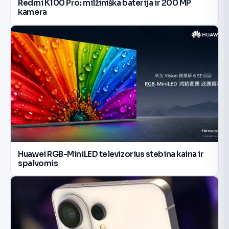
Redmi K100 Pro: milžiniška baterija ir 200 MP
kamera
Huawei RGB-MiniLED televizorius stebina kaina ir
spalvomis