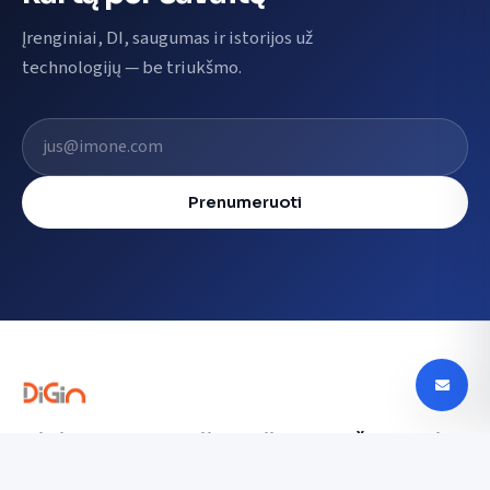
Įrenginiai, DI, saugumas ir istorijos už
technologijų — be triukšmo.
El. pašto adresas
Prenumeruoti
Digin - Technologijų naujienos, apžvalgos ir
tendencijos Lietuvoje