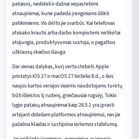
pataisos, nedideli ir dažnai nepastebimi
atnaujinimai, kurie padeda įrenginiams išlikti
patikimiems. Vis dėlto jie svarbūs. Kai telefonas
atsisako krautis arba darbo kompiuteris netikėtai
atsijungia, produktyvumas sustoja, o pagalbos
užklausų skaičius išauga.
Dar vienas dalykas, kurį verta stebėti: Apple
pristatys iOS 27 ir macOS 27 birželio 8 d., o šios
naujos kartos versijos visiems naudotojams turėtų
būti išleistos šį rudenį, greičiausiai rugsėjį. Tokio
lygio pataisų atnaujinimai kaip 26.5.1 yra įprasti
artėjant dideliam platformos atnaujinimui, nes jie
pašalina klaidas ir sustiprina sistemos stabilumą.
Jei prižiūrite įrenginius, asmeninius ar įmonės,