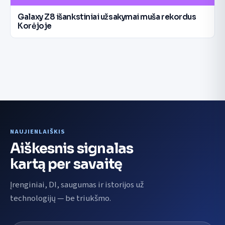
Galaxy Z8 išankstiniai užsakymai muša rekordus
Korėjoje
NAUJIENLAIŠKIS
Aiškesnis signalas
kartą per savaitę
Įrenginiai, DI, saugumas ir istorijos už
technologijų — be triukšmo.