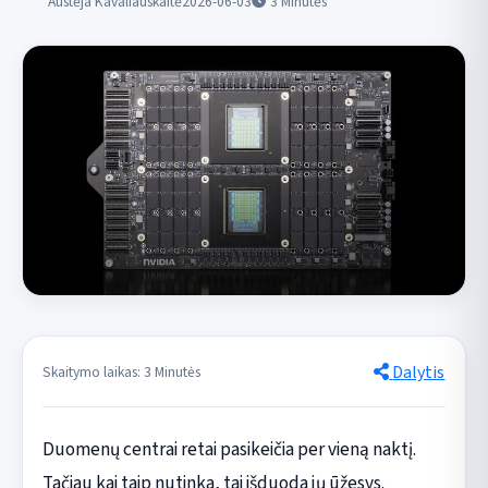
Austėja Kavaliauskaitė
2026-06-03
3
Minutės
Dalytis
Skaitymo laikas: 3 Minutės
Duomenų centrai retai pasikeičia per vieną naktį.
Tačiau kai taip nutinka, tai išduoda jų ūžesys.