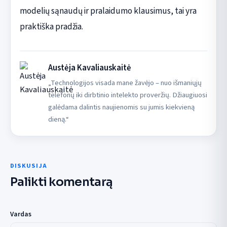
modelių sąnaudų ir pralaidumo klausimus, tai yra
praktiška pradžia.
Austėja Kavaliauskaitė
„Technologijos visada mane žavėjo – nuo išmaniųjų
telefonų iki dirbtinio intelekto proveržių. Džiaugiuosi
galėdama dalintis naujienomis su jumis kiekvieną
dieną.“
DISKUSIJA
Palikti komentarą
Vardas