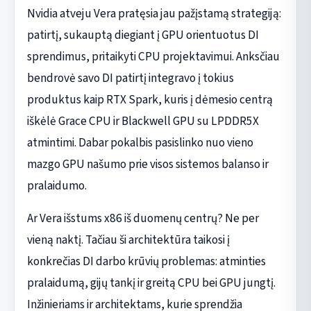
Nvidia atveju Vera pratęsia jau pažįstamą strategiją:
patirtį, sukauptą diegiant į GPU orientuotus DI
sprendimus, pritaikyti CPU projektavimui. Anksčiau
bendrovė savo DI patirtį integravo į tokius
produktus kaip RTX Spark, kuris į dėmesio centrą
iškėlė Grace CPU ir Blackwell GPU su LPDDR5X
atmintimi. Dabar pokalbis pasislinko nuo vieno
mazgo GPU našumo prie visos sistemos balanso ir
pralaidumo.
Ar Vera išstums x86 iš duomenų centrų? Ne per
vieną naktį. Tačiau ši architektūra taikosi į
konkrečias DI darbo krūvių problemas: atminties
pralaidumą, gijų tankį ir greitą CPU bei GPU jungtį.
Inžinieriams ir architektams, kurie sprendžia