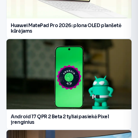
Huawei MatePad Pro 2026: plona OLED planšetė
kūrėjams
Android 17 QPR 2 Beta 2 tyliai pasiekė Pixel
įrenginius