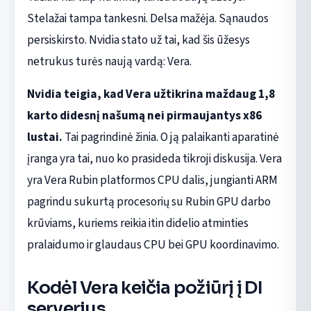
Stelažai tampa tankesni. Delsa mažėja. Sąnaudos
persiskirsto. Nvidia stato už tai, kad šis ūžesys
netrukus turės naują vardą: Vera.
Nvidia teigia, kad Vera užtikrina maždaug 1,8
karto didesnį našumą nei pirmaujantys x86
lustai.
Tai pagrindinė žinia. O ją palaikanti aparatinė
įranga yra tai, nuo ko prasideda tikroji diskusija. Vera
yra Vera Rubin platformos CPU dalis, jungianti ARM
pagrindu sukurtą procesorių su Rubin GPU darbo
krūviams, kuriems reikia itin didelio atminties
pralaidumo ir glaudaus CPU bei GPU koordinavimo.
Kodėl Vera keičia požiūrį į DI
serverius