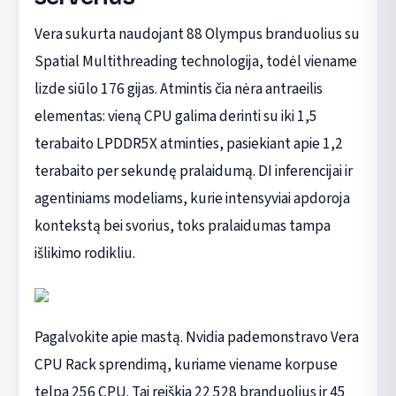
Vera sukurta naudojant 88 Olympus branduolius su
Spatial Multithreading technologija, todėl viename
lizde siūlo 176 gijas. Atmintis čia nėra antraeilis
elementas: vieną CPU galima derinti su iki 1,5
terabaito LPDDR5X atminties, pasiekiant apie 1,2
terabaito per sekundę pralaidumą. DI inferencijai ir
agentiniams modeliams, kurie intensyviai apdoroja
kontekstą bei svorius, toks pralaidumas tampa
išlikimo rodikliu.
Pagalvokite apie mastą. Nvidia pademonstravo Vera
CPU Rack sprendimą, kuriame viename korpuse
telpa 256 CPU. Tai reiškia 22 528 branduolius ir 45