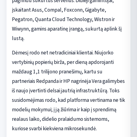
pagrindu sukurtus serverius. Didieji gamintojai,
įskaitant Asus, Compal, Foxconn, Gigabyte,
Pegatron, Quanta Cloud Technology, Wistron ir
Wiwynn, gamins aparatinę įrangą, sukurtą aplink šį
lustą.
Dėmesį rodo net netradiciniai klientai. Niujorko
vertybinių popierių birža, per dieną apdorojanti
maždaug 1,1 trilijono pranešimų, kartu su
partneriais Redpanda ir HP nagrinėja Vera galimybes
iš naujo įvertinti delsai jautrią infrastruktūrą. Toks
susidomėjimas rodo, kad platforma vertinama ne tik
modelių mokymui; į ją žiūrima ir kaip į sprendimą
realaus laiko, didelio pralaidumo sistemoms,
kuriose svarbi kiekviena mikrosekundė.