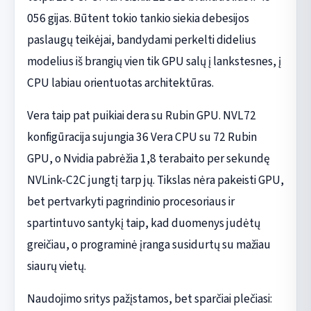
056 gijas. Būtent tokio tankio siekia debesijos
paslaugų teikėjai, bandydami perkelti didelius
modelius iš brangių vien tik GPU salų į lankstesnes, į
CPU labiau orientuotas architektūras.
Vera taip pat puikiai dera su Rubin GPU. NVL72
konfigūracija sujungia 36 Vera CPU su 72 Rubin
GPU, o Nvidia pabrėžia 1,8 terabaito per sekundę
NVLink-C2C jungtį tarp jų. Tikslas nėra pakeisti GPU,
bet pertvarkyti pagrindinio procesoriaus ir
spartintuvo santykį taip, kad duomenys judėtų
greičiau, o programinė įranga susidurtų su mažiau
siaurų vietų.
Naudojimo sritys pažįstamos, bet sparčiai plečiasi: