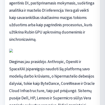
agentinis DI, pastiprinamasis mokymasis, sudėtinga
analitika ir mastelio DI inferencija. Vera gali veikti
kaip savarankiškas skaičiavimo mazgas tokioms
užduotims arba kaip pagrindinis procesorius, kuris
užtikrina Rubin GPU apkrovimą duomenimis ir
sinchronizavimą.
Diegimas jau prasidėjo. Anthropic, OpenAI ir
SpaceXAI įsipareigojo naudoti šią platformą savo
modelių darbo krūviams, o hipermastelio debesijos
dalyviai, tokie kaip ByteDance, CoreWeave ir Oracle
Cloud Infrastructure, taip pat prisijungė. Sistemų
pusėje Dell, HP, Lenovo ir Supermicro siūlys Vera