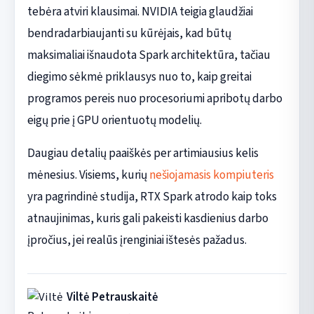
tebėra atviri klausimai. NVIDIA teigia glaudžiai
bendradarbiaujanti su kūrėjais, kad būtų
maksimaliai išnaudota Spark architektūra, tačiau
diegimo sėkmė priklausys nuo to, kaip greitai
programos pereis nuo procesoriumi apribotų darbo
eigų prie į GPU orientuotų modelių.
Daugiau detalių paaiškės per artimiausius kelis
mėnesius. Visiems, kurių
nešiojamasis kompiuteris
yra pagrindinė studija, RTX Spark atrodo kaip toks
atnaujinimas, kuris gali pakeisti kasdienius darbo
įpročius, jei realūs įrenginiai ištesės pažadus.
Viltė Petrauskaitė