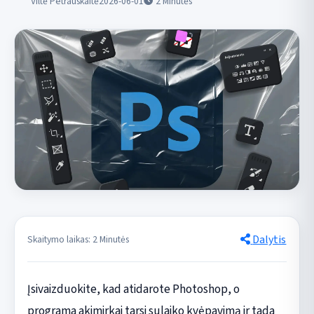
Viltė Petrauskaitė
2026-06-01
2
Minutės
Dalytis
Skaitymo laikas: 2 Minutės
Įsivaizduokite, kad atidarote Photoshop, o
programa akimirkai tarsi sulaiko kvėpavimą ir tada