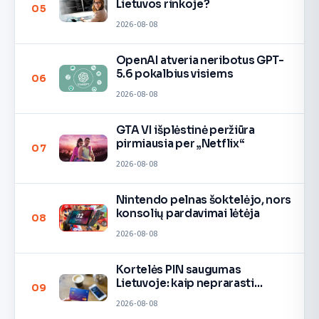
Lietuvos rinkoje?
05
2026-08-08
OpenAI atveria neribotus GPT-
5.6 pokalbius visiems
06
2026-08-08
GTA VI išplėstinė peržiūra
pirmiausia per „Netflix“
07
2026-08-08
Nintendo pelnas šoktelėjo, nors
konsolių pardavimai lėtėja
08
2026-08-08
Kortelės PIN saugumas
Lietuvoje: kaip neprarasti
09
pinigų
2026-08-08