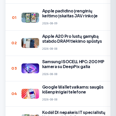
Apple padidino įrenginių
keitimo įskaitas JAV rinkoje
01
2026-08-09
Apple A20 Pro lustų gamybą
stabdo DRAM tiekimo spūstys
02
2026-08-08
Samsung ISOCELL HPC: 200 MP
kamera su DeepPix galia
03
2026-08-08
Google Wallet vaikams: saugūs
kišenpinigiai telefone
04
2026-08-08
Kodėl DI nepakeis IT specialistų