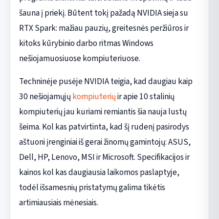
šauna į priekį. Būtent tokį pažadą NVIDIA sieja su
RTX Spark: mažiau pauzių, greitesnės peržiūros ir
kitoks kūrybinio darbo ritmas Windows
nešiojamuosiuose kompiuteriuose.
Techninėje pusėje NVIDIA teigia, kad daugiau kaip
30 nešiojamųjų
kompiuterių
ir apie 10 stalinių
kompiuterių jau kuriami remiantis šia nauja lustų
šeima. Kol kas patvirtinta, kad šį rudenį pasirodys
aštuoni įrenginiai iš gerai žinomų gamintojų: ASUS,
Dell, HP, Lenovo, MSI ir Microsoft. Specifikacijos ir
kainos kol kas daugiausia laikomos paslaptyje,
todėl išsamesnių pristatymų galima tikėtis
artimiausiais mėnesiais.