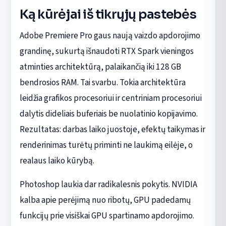
Ką kūrėjai iš tikrųjų pastebės
Adobe Premiere Pro gaus naują vaizdo apdorojimo
grandinę, sukurtą išnaudoti RTX Spark vieningos
atminties architektūrą, palaikančią iki 128 GB
bendrosios RAM. Tai svarbu. Tokia architektūra
leidžia grafikos procesoriui ir centriniam procesoriui
dalytis dideliais buferiais be nuolatinio kopijavimo.
Rezultatas: darbas laiko juostoje, efektų taikymas ir
renderinimas turėtų priminti ne laukimą eilėje, o
realaus laiko kūrybą.
Photoshop laukia dar radikalesnis pokytis. NVIDIA
kalba apie perėjimą nuo ribotų, GPU padedamų
funkcijų prie visiškai GPU spartinamo apdorojimo.