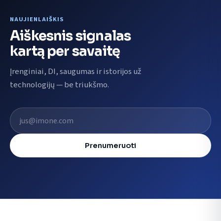
NAUJIENLAIŠKIS
Aiškesnis signalas
kartą per savaitę
Įrenginiai, DI, saugumas ir istorijos už
technologijų — be triukšmo.
El. pašto adresas
Prenumeruoti