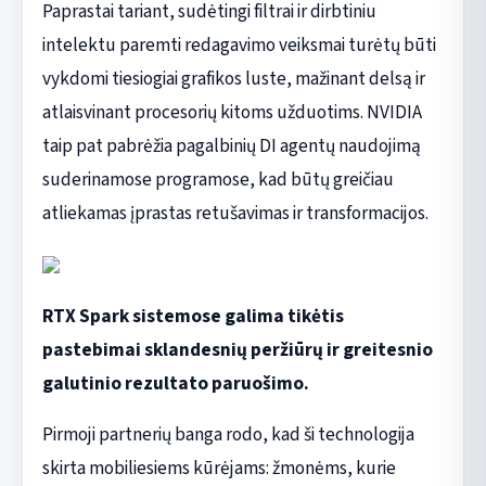
Paprastai tariant, sudėtingi filtrai ir dirbtiniu
intelektu paremti redagavimo veiksmai turėtų būti
vykdomi tiesiogiai grafikos luste, mažinant delsą ir
atlaisvinant procesorių kitoms užduotims. NVIDIA
taip pat pabrėžia pagalbinių DI agentų naudojimą
suderinamose programose, kad būtų greičiau
atliekamas įprastas retušavimas ir transformacijos.
RTX Spark sistemose galima tikėtis
pastebimai sklandesnių peržiūrų ir greitesnio
galutinio rezultato paruošimo.
Pirmoji partnerių banga rodo, kad ši technologija
skirta mobiliesiems kūrėjams: žmonėms, kurie