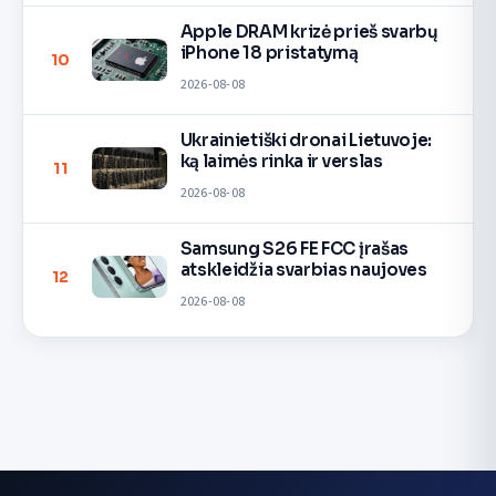
Apple DRAM krizė prieš svarbų
iPhone 18 pristatymą
10
2026-08-08
Ukrainietiški dronai Lietuvoje:
ką laimės rinka ir verslas
11
2026-08-08
Samsung S26 FE FCC įrašas
atskleidžia svarbias naujoves
12
2026-08-08