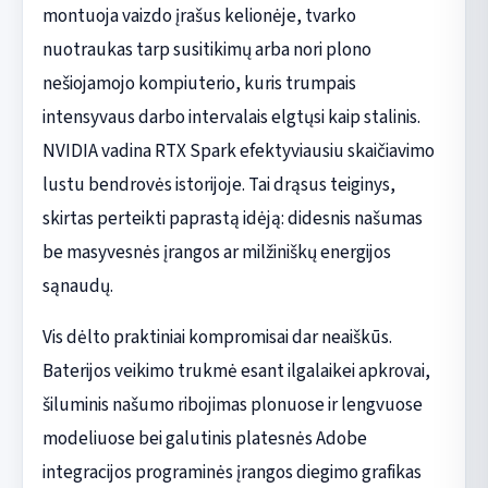
montuoja vaizdo įrašus kelionėje, tvarko
nuotraukas tarp susitikimų arba nori plono
nešiojamojo kompiuterio, kuris trumpais
intensyvaus darbo intervalais elgtųsi kaip stalinis.
NVIDIA vadina RTX Spark efektyviausiu skaičiavimo
lustu bendrovės istorijoje. Tai drąsus teiginys,
skirtas perteikti paprastą idėją: didesnis našumas
be masyvesnės įrangos ar milžiniškų energijos
sąnaudų.
Vis dėlto praktiniai kompromisai dar neaiškūs.
Baterijos veikimo trukmė esant ilgalaikei apkrovai,
šiluminis našumo ribojimas plonuose ir lengvuose
modeliuose bei galutinis platesnės Adobe
integracijos programinės įrangos diegimo grafikas