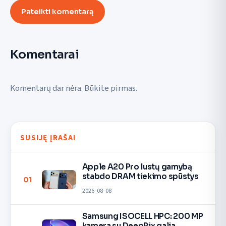
Pateikti komentarą
Komentarai
Komentarų dar nėra. Būkite pirmas.
SUSIJĘ ĮRAŠAI
Apple A20 Pro lustų gamybą
stabdo DRAM tiekimo spūstys
01
2026-08-08
Samsung ISOCELL HPC: 200 MP
kamera su DeepPix galia