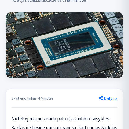
Austėja Kavaliauskaitė
2026-06-01
4
Minutės
Dalytis
Skaitymo laikas: 4 Minutės
Nutekėjimai ne visada pakeičia žaidimo taisykles.
Kartais jie tiesiog garsiai praneša, kad naujas žaidėjas