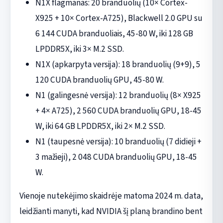
N1X flagmanas: 20 branduolių (10× Cortex-
X925 + 10× Cortex-A725), Blackwell 2.0 GPU su
6 144 CUDA branduoliais, 45-80 W, iki 128 GB
LPDDR5X, iki 3× M.2 SSD.
N1X (apkarpyta versija): 18 branduolių (9+9), 5
120 CUDA branduolių GPU, 45-80 W.
N1 (galingesnė versija): 12 branduolių (8× X925
+ 4× A725), 2 560 CUDA branduolių GPU, 18-45
W, iki 64 GB LPDDR5X, iki 2× M.2 SSD.
N1 (taupesnė versija): 10 branduolių (7 didieji +
3 mažieji), 2 048 CUDA branduolių GPU, 18-45
W.
Vienoje nutekėjimo skaidrėje matoma 2024 m. data,
leidžianti manyti, kad NVIDIA šį planą brandino bent