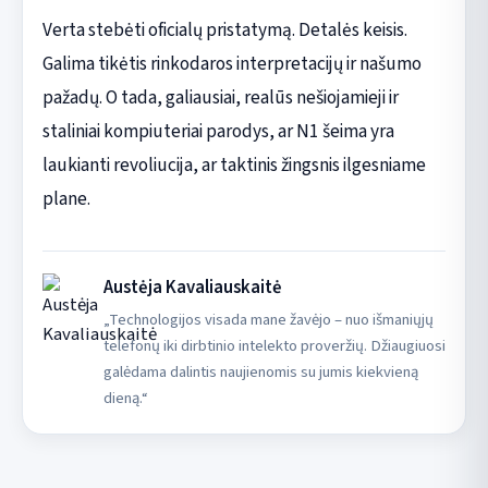
Verta stebėti oficialų pristatymą. Detalės keisis.
Galima tikėtis rinkodaros interpretacijų ir našumo
pažadų. O tada, galiausiai, realūs nešiojamieji ir
staliniai kompiuteriai parodys, ar N1 šeima yra
laukianti revoliucija, ar taktinis žingsnis ilgesniame
plane.
Austėja Kavaliauskaitė
„Technologijos visada mane žavėjo – nuo išmaniųjų
telefonų iki dirbtinio intelekto proveržių. Džiaugiuosi
galėdama dalintis naujienomis su jumis kiekvieną
dieną.“