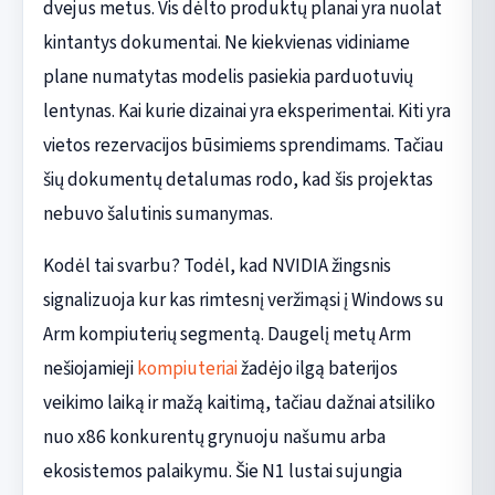
dvejus metus. Vis dėlto produktų planai yra nuolat
kintantys dokumentai. Ne kiekvienas vidiniame
plane numatytas modelis pasiekia parduotuvių
lentynas. Kai kurie dizainai yra eksperimentai. Kiti yra
vietos rezervacijos būsimiems sprendimams. Tačiau
šių dokumentų detalumas rodo, kad šis projektas
nebuvo šalutinis sumanymas.
Kodėl tai svarbu? Todėl, kad NVIDIA žingsnis
signalizuoja kur kas rimtesnį veržimąsi į Windows su
Arm kompiuterių segmentą. Daugelį metų Arm
nešiojamieji
kompiuteriai
žadėjo ilgą baterijos
veikimo laiką ir mažą kaitimą, tačiau dažnai atsiliko
nuo x86 konkurentų grynuoju našumu arba
ekosistemos palaikymu. Šie N1 lustai sujungia