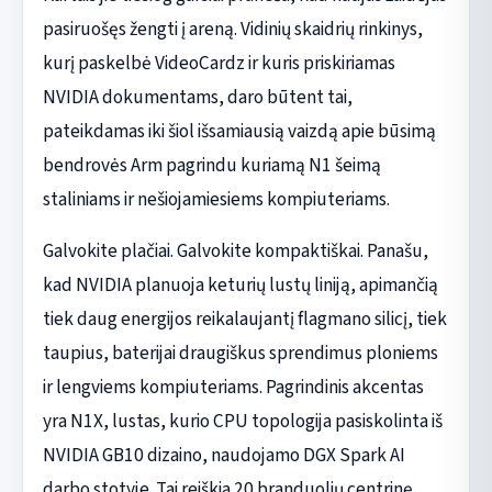
pasiruošęs žengti į areną. Vidinių skaidrių rinkinys,
kurį paskelbė VideoCardz ir kuris priskiriamas
NVIDIA dokumentams, daro būtent tai,
pateikdamas iki šiol išsamiausią vaizdą apie būsimą
bendrovės Arm pagrindu kuriamą N1 šeimą
staliniams ir nešiojamiesiems kompiuteriams.
Galvokite plačiai. Galvokite kompaktiškai. Panašu,
kad NVIDIA planuoja keturių lustų liniją, apimančią
tiek daug energijos reikalaujantį flagmano silicį, tiek
taupius, baterijai draugiškus sprendimus ploniems
ir lengviems kompiuteriams. Pagrindinis akcentas
yra N1X, lustas, kurio CPU topologija pasiskolinta iš
NVIDIA GB10 dizaino, naudojamo DGX Spark AI
darbo stotyje. Tai reiškia 20 branduolių centrinę