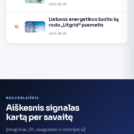
2026-08-08
Lietuvos energetikos šuolis: ką
rodo „Litgrid“ pusmetis
12
2026-08-08
NAUJIENLAIŠKIS
Aiškesnis signalas
kartą per savaitę
Įrenginiai, DI, saugumas ir istorijos už