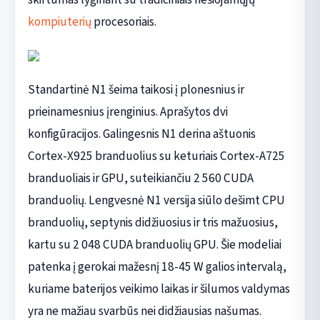
kompiuterių
procesoriais.
Standartinė N1 šeima taikosi į plonesnius ir
prieinamesnius įrenginius. Aprašytos dvi
konfigūracijos. Galingesnis N1 derina aštuonis
Cortex-X925 branduolius su keturiais Cortex-A725
branduoliais ir GPU, suteikiančiu 2 560 CUDA
branduolių. Lengvesnė N1 versija siūlo dešimt CPU
branduolių, septynis didžiuosius ir tris mažuosius,
kartu su 2 048 CUDA branduolių GPU. Šie modeliai
patenka į gerokai mažesnį 18-45 W galios intervalą,
kuriame baterijos veikimo laikas ir šilumos valdymas
yra ne mažiau svarbūs nei didžiausias našumas.