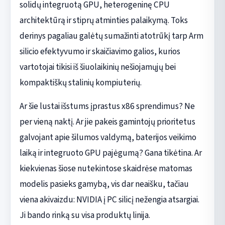
solidų integruotą GPU, heterogeninę CPU
architektūrą ir stiprų atminties palaikymą. Toks
derinys pagaliau galėtų sumažinti atotrūkį tarp Arm
silicio efektyvumo ir skaičiavimo galios, kurios
vartotojai tikisi iš šiuolaikinių nešiojamųjų bei
kompaktiškų stalinių kompiuterių.
Ar šie lustai išstums įprastus x86 sprendimus? Ne
per vieną naktį. Ar jie pakeis gamintojų prioritetus
galvojant apie šilumos valdymą, baterijos veikimo
laiką ir integruoto GPU pajėgumą? Gana tikėtina. Ar
kiekvienas šiose nutekintose skaidrėse matomas
modelis pasieks gamybą, vis dar neaišku, tačiau
viena akivaizdu: NVIDIA į PC silicį nežengia atsargiai.
Ji bando rinką su visa produktų linija.