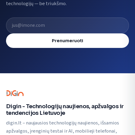
technologijų — be triukšmo.
El. pašto adresas
Prenumeruoti
Digin - Technologijų naujienos, apžvalgos ir
tendencijos Lietuvoje
digin.lt – naujausios technologijų naujienos, išsamios
apžvalgos, įrenginių testai ir AI, mobilieji telefonai,