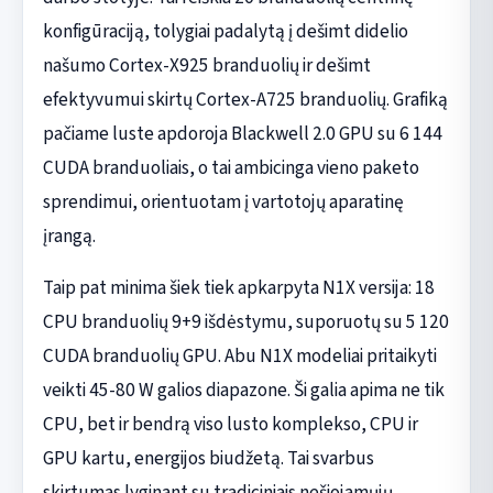
konfigūraciją, tolygiai padalytą į dešimt didelio
našumo Cortex-X925 branduolių ir dešimt
efektyvumui skirtų Cortex-A725 branduolių. Grafiką
pačiame luste apdoroja Blackwell 2.0 GPU su 6 144
CUDA branduoliais, o tai ambicinga vieno paketo
sprendimui, orientuotam į vartotojų aparatinę
įrangą.
Taip pat minima šiek tiek apkarpyta N1X versija: 18
CPU branduolių 9+9 išdėstymu, suporuotų su 5 120
CUDA branduolių GPU. Abu N1X modeliai pritaikyti
veikti 45-80 W galios diapazone. Ši galia apima ne tik
CPU, bet ir bendrą viso lusto komplekso, CPU ir
GPU kartu, energijos biudžetą. Tai svarbus
skirtumas lyginant su tradiciniais nešiojamųjų