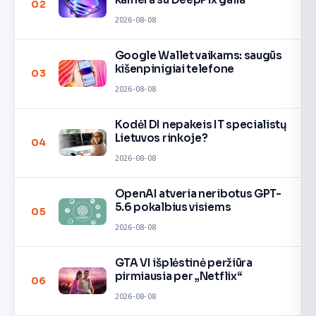
02
2026-08-08
Google Wallet vaikams: saugūs
kišenpinigiai telefone
03
2026-08-08
Kodėl DI nepakeis IT specialistų
Lietuvos rinkoje?
04
2026-08-08
OpenAI atveria neribotus GPT-
5.6 pokalbius visiems
05
2026-08-08
GTA VI išplėstinė peržiūra
pirmiausia per „Netflix“
06
2026-08-08