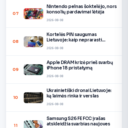
Nintendo pelnas šoktelėjo, nors
konsolių pardavimai lėtėja
07
2026-08-08
Kortelės PIN saugumas
Lietuvoje: kaip neprarasti
08
pinigų
2026-08-08
Apple DRAM krizė prieš svarbų
iPhone 18 pristatymą
09
2026-08-08
Ukrainietiški dronai Lietuvoje:
ką laimės rinka ir verslas
10
2026-08-08
Samsung S26 FE FCC įrašas
atskleidžia svarbias naujoves
11