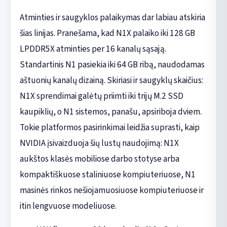
Atminties ir saugyklos palaikymas dar labiau atskiria
šias linijas. Pranešama, kad N1X palaiko iki 128 GB
LPDDR5X atminties per 16 kanalų sąsają.
Standartinis N1 pasiekia iki 64 GB ribą, naudodamas
aštuonių kanalų dizainą. Skiriasi ir saugyklų skaičius:
N1X sprendimai galėtų priimti iki trijų M.2 SSD
kaupiklių, o N1 sistemos, panašu, apsiriboja dviem.
Tokie platformos pasirinkimai leidžia suprasti, kaip
NVIDIA įsivaizduoja šių lustų naudojimą: N1X
aukštos klasės mobiliose darbo stotyse arba
kompaktiškuose staliniuose kompiuteriuose, N1
masinės rinkos nešiojamuosiuose kompiuteriuose ir
itin lengvuose modeliuose.