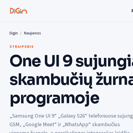
Digin
Naujienos
STRAIPSNIS
One UI 9 sujungi
skambučių žurna
programoje
„Samsung One UI 9“ „Galaxy S26“ telefonuose sujung
GSM, „Google Meet“ ir „WhatsApp“ skambučius