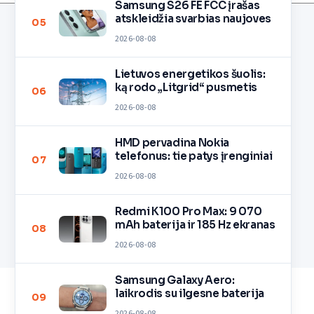
Samsung S26 FE FCC įrašas
atskleidžia svarbias naujoves
05
2026-08-08
Lietuvos energetikos šuolis:
ką rodo „Litgrid“ pusmetis
06
2026-08-08
HMD pervadina Nokia
telefonus: tie patys įrenginiai
07
2026-08-08
Redmi K100 Pro Max: 9 070
mAh baterija ir 185 Hz ekranas
08
2026-08-08
Samsung Galaxy Aero:
laikrodis su ilgesne baterija
09
2026-08-08