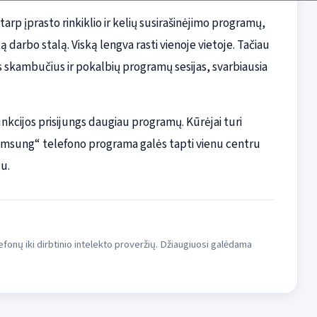
rp įprasto rinkiklio ir kelių susirašinėjimo programų,
 darbo stalą. Viską lengva rasti vienoje vietoje. Tačiau
us skambučius ir pokalbių programų sesijas, svarbiausia
unkcijos prisijungs daugiau programų. Kūrėjai turi
 „Samsung“ telefono programa galės tapti vienu centru
u.
fonų iki dirbtinio intelekto proveržių. Džiaugiuosi galėdama