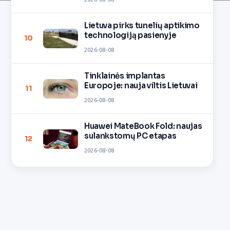
Lietuva pirks tunelių aptikimo
technologiją pasienyje
10
2026-08-08
Tinklainės implantas
Europoje: nauja viltis Lietuvai
11
2026-08-08
Huawei MateBook Fold: naujas
sulankstomų PC etapas
12
2026-08-08