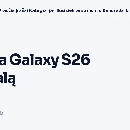
Pradžia
Įrašai
Kategorija
Susisiekite su mumis
Bendradarbi
a Galaxy S26
lą
ia