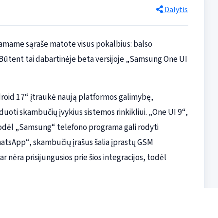
Dalytis
stamame sąraše matote visus pokalbius: balso
 Būtent tai dabartinėje beta versijoje „Samsung One UI
ndroid 17“ įtraukė naują platformos galimybę,
uoti skambučių įvykius sistemos rinkikliui. „One UI 9“,
todėl „Samsung“ telefono programa gali rodyti
atsApp“, skambučių įrašus šalia įprastų GSM
 nėra prisijungusios prie šios integracijos, todėl