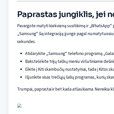
Paprastas jungiklis, jei 
Pavargote matyti kiekvieną susitikimą ir „WhatsApp“ p
„Samsung“ šią integraciją įjungė pagal numatytuosius 
sekundes.
Atidarykite „Samsung“ telefono programą „Galaxy
Bakstelėkite trijų taškų meniu viršutiniame dešin
Eikite į Kiti skambučių nustatymai, tada į Kitos 
Išjunkite visas trečiųjų šalių programas, kurių s
Trumpai, paprastai ir bet kada atšaukiama. Nereikia kl