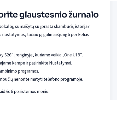
norite glaustesnio žurnalo
okalbį, sumaišytą su įprasta skambučių istorija?
nustatymus, tačiau ją galima išjungti per kelias
 S26“ įrenginyje, kuriame veikia „One UI 9“.
iajame kampe ir pasirinkite Nustatymai.
skambinimo programos.
kambučių nenorite matyti telefono programoje.
aidžioti po sistemos meniu.