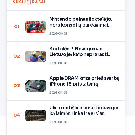
SUSIJĘ ĮRAŠAI
Nintendo pelnas šoktelėjo,
nors konsolių pardavimai
01
lėtėja
2026-08-08
Kortelės PIN saugumas
Lietuvoje: kaip neprarasti
02
pinigų
2026-08-08
Apple DRAM krizė prieš svarbų
iPhone 18 pristatymą
03
2026-08-08
Ukrainietiški dronai Lietuvoje:
ką laimės rinka ir verslas
04
2026-08-08