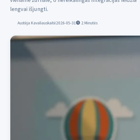
viename žurnale, o nereikalingas integracijas leidžia
lengvai išjungti.
Austėja Kavaliauskaitė
2026-05-31
2
Minutės