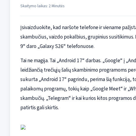
Skaitymo laikas: 2 Minutės
Įsivaizduokite, kad naršote telefone ir viename pažį
skambučius, vaizdo pokalbius, grupinius susitikimus.
9“ daro „Galaxy S26“ telefonuose.
Tai ne magija. Tai „Android 17“ darbas. „Google“ į „A
leidžiančią trečiųjų šalių skambinimo programoms perd
sukurta „Android 17“ pagrindu, perima šią funkciją, 
palaikomų programų, tokių kaip „Google Meet“ ir „Wh
skambučių. „Telegram“ ir kai kurios kitos programos dar
patirtis gali skirtis.